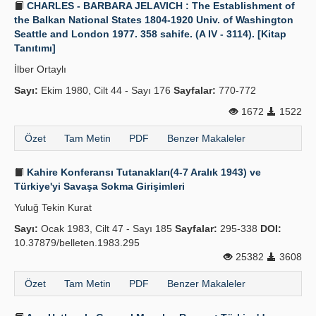
CHARLES - BARBARA JELAVICH : The Establishment of
the Balkan National States 1804-1920 Univ. of Washington
Seattle and London 1977. 358 sahife. (A IV - 3114). [Kitap
Tanıtımı]
İlber Ortaylı
Sayı:
Ekim 1980, Cilt 44 - Sayı 176
Sayfalar:
770-772
1672
1522
Özet
Tam Metin
PDF
Benzer Makaleler
Kahire Konferansı Tutanakları(4-7 Aralık 1943) ve
Türkiye'yi Savaşa Sokma Girişimleri
Yuluğ Tekin Kurat
Sayı:
Ocak 1983, Cilt 47 - Sayı 185
Sayfalar:
295-338
DOI:
10.37879/belleten.1983.295
25382
3608
Özet
Tam Metin
PDF
Benzer Makaleler