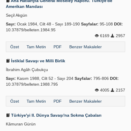
Ana Hatlarıyla General Moseley Raporu: Türkiye'de
Amerikan Mandası
Seçil Akgün
Sayı:
Ocak 1984, Cilt 48 - Sayı 189-190
Sayfalar:
95-108
DOI:
10.37879/belleten.1984.95
6169
2957
Özet
Tam Metin
PDF
Benzer Makaleler
İstiklal Savaşı ve Milli Birlik
İbrahim Agâh Çubukçu
Sayı:
Kasım 1988, Cilt 52 - Sayı 204
Sayfalar:
795-806
DOI:
10.37879/belleten.1988.795
4005
2157
Özet
Tam Metin
PDF
Benzer Makaleler
Türkiye'yi II. Dünya Savaşı'na Sokma Çabaları
Kâmuran Gürün