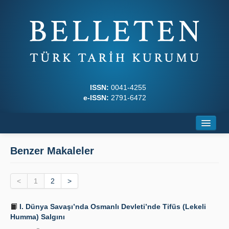
ISSN:
0041-4255
e-ISSN:
2791-6472
Ana Sayfa
Benzer Makaleler
Hakkında
<
Dergi Kurulları
1
2
>
Yazım Kuralları
I. Dünya Savaşı’nda Osmanlı Devleti’nde Tifüs (Lekeli
Humma) Salgını
İlkeler