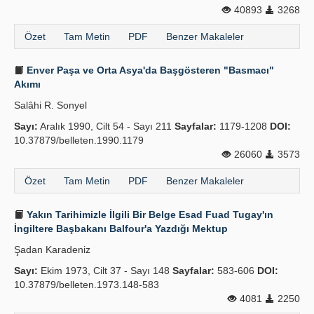
40893
3268
Özet
Tam Metin
PDF
Benzer Makaleler
Enver Paşa ve Orta Asya'da Başgösteren "Basmacı"
Akımı
Salâhi R. Sonyel
Sayı:
Aralık 1990, Cilt 54 - Sayı 211
Sayfalar:
1179-1208
DOI:
10.37879/belleten.1990.1179
26060
3573
Özet
Tam Metin
PDF
Benzer Makaleler
Yakın Tarihimizle İlgili Bir Belge Esad Fuad Tugay'ın
İngiltere Başbakanı Balfour'a Yazdığı Mektup
Şadan Karadeniz
Sayı:
Ekim 1973, Cilt 37 - Sayı 148
Sayfalar:
583-606
DOI:
10.37879/belleten.1973.148-583
4081
2250