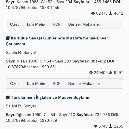
Sayı:
Kasım 1988, Cilt 52 - Sayı 204
Sayfalar:
1455-1468
DOI:
10.37879/belleten.1988.1455
62478
4042
Özet
Tam Metin
PDF
Benzer Makaleler
Kurtuluş Savaşı Günlerinde Mustafa Kemal-Enver
Çatışması
Salâhi R. Sonyel
Sayı:
Nisan 1990, Cilt 54 - Sayı 209
Sayfalar:
381-402
DOI:
10.37879/belleten.1990.381
240409
9291
Özet
Tam Metin
PDF
Benzer Makaleler
Türk-Ermeni İlişkileri ve Musevi Soykırımı
Salâhi R. Sonyel
Sayı:
Ağustos 1990, Cilt 54 - Sayı 210
Sayfalar:
739-756
DOI:
10.37879/belleten.1990.739
5749
2255