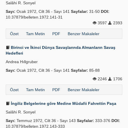
Salâhi R. Sonyel
Sayı:
Ocak 1972, Cilt 36 - Sayı 141
Sayfalar:
31-50
DOI:
10.37879/belleten.1972.141-31
3597
2393
Özet
Tam Metin
PDF
Benzer Makaleler
Birinci ve İkinci Dünya Savaşlarında Almanların Savaş
Hedefleri
Andrea Hıllgruber
Sayı:
Ocak 1972, Cilt 36 - Sayı 141
Sayfalar:
85-88
2246
1706
Özet
Tam Metin
PDF
Benzer Makaleler
İngiliz Belgelerine göre Medine Müdafii Fahrettin Paşa
Salâhi R. Sonyel
Sayı:
Temmuz 1972, Cilt 36 - Sayı 143
Sayfalar:
333-376
DOI:
10.37879/belleten.1972.143-333