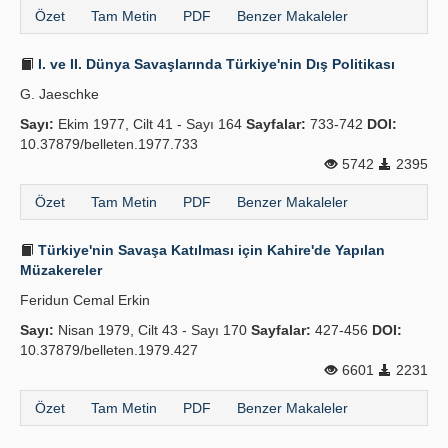
Özet
Tam Metin
PDF
Benzer Makaleler
I. ve II. Dünya Savaşlarında Türkiye'nin Dış Politikası
G. Jaeschke
Sayı:
Ekim 1977, Cilt 41 - Sayı 164
Sayfalar:
733-742
DOI:
10.37879/belleten.1977.733
5742
2395
Özet
Tam Metin
PDF
Benzer Makaleler
Türkiye'nin Savaşa Katılması için Kahire'de Yapılan
Müzakereler
Feridun Cemal Erkin
Sayı:
Nisan 1979, Cilt 43 - Sayı 170
Sayfalar:
427-456
DOI:
10.37879/belleten.1979.427
6601
2231
Özet
Tam Metin
PDF
Benzer Makaleler