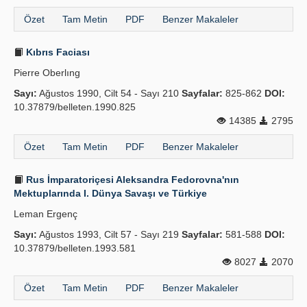
Özet
Tam Metin
PDF
Benzer Makaleler
Kıbrıs Faciası
Pierre Oberlıng
Sayı:
Ağustos 1990, Cilt 54 - Sayı 210
Sayfalar:
825-862
DOI:
10.37879/belleten.1990.825
14385
2795
Özet
Tam Metin
PDF
Benzer Makaleler
Rus İmparatoriçesi Aleksandra Fedorovna'nın
Mektuplarında I. Dünya Savaşı ve Türkiye
Leman Ergenç
Sayı:
Ağustos 1993, Cilt 57 - Sayı 219
Sayfalar:
581-588
DOI:
10.37879/belleten.1993.581
8027
2070
Özet
Tam Metin
PDF
Benzer Makaleler