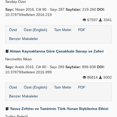
Sevilay Özer
Yayın Politikaları
Sayı:
Nisan 2016, Cilt 80 - Sayı 287
Sayfalar:
219-260
DOI:
10.37879/belleten.2016.219
Kılavuzlar
67597
3341
İletişim
Özet
Özet (English)
Tam Metin
PDF
Benzer Makaleler
Alman Kaynaklarına Göre Çanakkale Savaşı ve Zaferi
Necmettin Alkan
Sayı:
Aralık 2016, Cilt 80 - Sayı 289
Sayfalar:
899-938
DOI:
10.37879/belleten.2016.899
86814
5002
Özet
Özet (English)
Tam Metin
PDF
Benzer Makaleler
Yavuz Zırhlısı ve Tamirinin Türk-Yunan İlişkilerine Etkisi
Tuğba Belenli̇