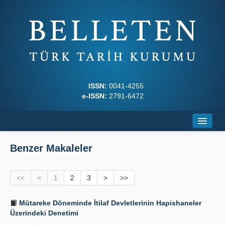
ISSN:
0041-4255
e-ISSN:
2791-6472
Ana Sayfa
Benzer Makaleler
Hakkında
<<
Dergi Kurulları
<
1
2
3
>
>>
Yazım Kuralları
Mütareke Döneminde İtilaf Devletlerinin Hapishaneler
Üzerindeki Denetimi
İlkeler