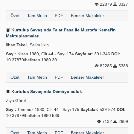
22879
3327
Özet
Tam Metin
PDF
Benzer Makaleler
Kurtuluş Savaşında Talat Paşa ile Mustafa Kemal'in
Mektuplaşmaları
İlhan Tekeli, Selim İlkin
Sayı:
Nisan 1980, Cilt 44 - Sayı 174
Sayfalar:
301-346
DOI:
10.37879/belleten.1980.301
82285
5388
Özet
Tam Metin
PDF
Benzer Makaleler
Kurtuluş Savaşında Demiryolculuk
Ziya Gürel
Sayı:
Temmuz 1980, Cilt 44 - Sayı 175
Sayfalar:
539-574
DOI:
10.37879/belleten.1980.539
7132
2609
Özet
Tam Metin
PDF
Benzer Makaleler