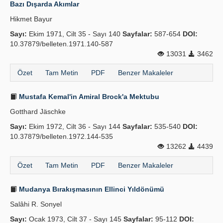
Bazı Dışarda Akımlar
Hikmet Bayur
Sayı:
Ekim 1971, Cilt 35 - Sayı 140
Sayfalar:
587-654
DOI:
10.37879/belleten.1971.140-587
13031
3462
Özet
Tam Metin
PDF
Benzer Makaleler
Mustafa Kemal'in Amiral Brock'a Mektubu
Gotthard Jäschke
Sayı:
Ekim 1972, Cilt 36 - Sayı 144
Sayfalar:
535-540
DOI:
10.37879/belleten.1972.144-535
13262
4439
Özet
Tam Metin
PDF
Benzer Makaleler
Mudanya Bırakışmasının Ellinci Yıldönümü
Salâhi R. Sonyel
Sayı:
Ocak 1973, Cilt 37 - Sayı 145
Sayfalar:
95-112
DOI: