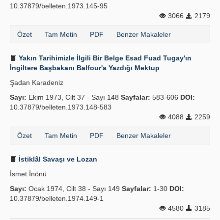
10.37879/belleten.1973.145-95
3066
2179
Özet
Tam Metin
PDF
Benzer Makaleler
Yakın Tarihimizle İlgili Bir Belge Esad Fuad Tugay'ın
İngiltere Başbakanı Balfour'a Yazdığı Mektup
Şadan Karadeniz
Sayı:
Ekim 1973, Cilt 37 - Sayı 148
Sayfalar:
583-606
DOI:
10.37879/belleten.1973.148-583
4088
2259
Özet
Tam Metin
PDF
Benzer Makaleler
İstiklâl Savaşı ve Lozan
İsmet İnönü
Sayı:
Ocak 1974, Cilt 38 - Sayı 149
Sayfalar:
1-30
DOI:
10.37879/belleten.1974.149-1
4580
3185