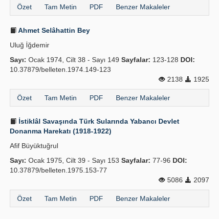
Özet
Tam Metin
PDF
Benzer Makaleler
Ahmet Selâhattin Bey
Uluğ İğdemir
Sayı:
Ocak 1974, Cilt 38 - Sayı 149
Sayfalar:
123-128
DOI:
10.37879/belleten.1974.149-123
2138
1925
Özet
Tam Metin
PDF
Benzer Makaleler
İstiklâl Savaşında Türk Sularında Yabancı Devlet
Donanma Harekatı (1918-1922)
Afif Büyüktuğrul
Sayı:
Ocak 1975, Cilt 39 - Sayı 153
Sayfalar:
77-96
DOI:
10.37879/belleten.1975.153-77
5086
2097
Özet
Tam Metin
PDF
Benzer Makaleler