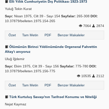
Elli Yıllık Cumhuriyetin Dış Politikası 1923-1973
Yuluğ Tekin Kurat
Sayı:
Nisan 1975, Cilt 39 - Sayı 154
Sayfalar:
265-308
DOI:
10.37879/belleten.1975.154-265
7064
2874
Özet
Tam Metin
PDF
Benzer Makaleler
Ölümünün Birinci Yıldönümünde Orgeneral Fahrettin
Altay'ı anıyoruz
Uluğ İğdemir
Sayı:
Ekim 1975, Cilt 39 - Sayı 156
Sayfalar:
775-780
DOI:
10.37879/belleten.1975.156-775
10535
2112
Özet
Tam Metin
PDF
Benzer Makaleler
Türk Kurtuluş Savaşı'nın Tarihsel Konumu ve Niteliği
Nejat Kaymaz