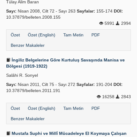
Tülay Ali̇m Baran
Yayın Politikaları
Sayı:
Nisan 2008, Cilt 72 - Sayı 263
Sayfalar:
155-174
DOI:
10.37879/belleten.2008.155
Kılavuzlar
5991
2994
İletişim
Özet
Özet (English)
Tam Metin
PDF
Benzer Makaleler
İngiliz Belgelerine Göre Kurtuluş Savaşında Manisa ve
Bölgesi (1919-1922)
Salâhi R. Sonyel
Sayı:
Nisan 2011, Cilt 75 - Sayı 272
Sayfalar:
191-204
DOI:
10.37879/belleten.2011.191
16258
2843
Özet
Özet (English)
Tam Metin
PDF
Benzer Makaleler
Mustafa Suphi ve Millî Mücadeleye El Koymaya Çalışan