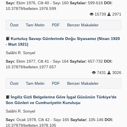
Sayı:
Ekim 1976, Cilt 40 - Sayı 160
Sayfalar:
599-616
DOI:
10.37879/belleten.1976.599
15739
2971
Özet
Tam Metin
PDF
Benzer Makaleler
Kurtuluş Savaşı Günlerinde Doğu Siyasamız (Nisan 1920
- Mart 1921)
Salâhi R. Sonyel
Sayı:
Ekim 1977, Cilt 41 - Sayı 164
Sayfalar:
657-732
DOI:
10.37879/belleten.1977.657
7431
3026
Özet
Tam Metin
PDF
Benzer Makaleler
İngiliz Gizli Belgelerine Göre İşgal Gücünün Türkiye'de
Son Günleri ve Cumhuriyetin Kuruluşu
Salâhi R. Sonyel
Sayı:
Ocak 1978, Cilt 42 - Sayı 165
Sayfalar:
105-146
DOI:
10.37879/belleten.1978.105