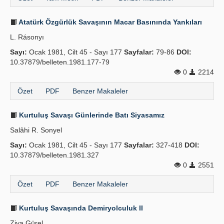
Atatürk Özgürlük Savaşının Macar Basınında Yankıları
L. Rásonyı
Sayı:
Ocak 1981, Cilt 45 - Sayı 177
Sayfalar:
79-86
DOI:
10.37879/belleten.1981.177-79
0
2214
Özet
PDF
Benzer Makaleler
Kurtuluş Savaşı Günlerinde Batı Siyasamız
Salâhi R. Sonyel
Sayı:
Ocak 1981, Cilt 45 - Sayı 177
Sayfalar:
327-418
DOI:
10.37879/belleten.1981.327
0
2551
Özet
PDF
Benzer Makaleler
Kurtuluş Savaşında Demiryolculuk II
Ziya Gürel