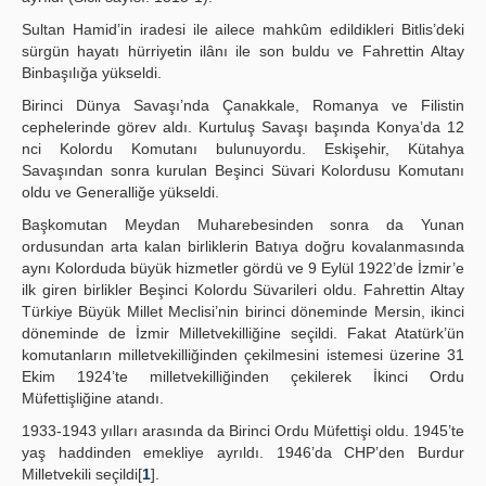
Sultan Hamid’in iradesi ile ailece mahkûm edildikleri Bitlis’deki
sürgün hayatı hürriyetin ilânı ile son buldu ve Fahrettin Altay
Binbaşılığa yükseldi.
Birinci Dünya Savaşı’nda Çanakkale, Romanya ve Filistin
cephelerinde görev aldı. Kurtuluş Savaşı başında Konya’da 12
nci Kolordu Komutanı bulunuyordu. Eskişehir, Kütahya
Savaşından sonra kurulan Beşinci Süvari Kolordusu Komutanı
oldu ve Generalliğe yükseldi.
Başkomutan Meydan Muharebesinden sonra da Yunan
ordusundan arta kalan birliklerin Batıya doğru kovalanmasında
aynı Kolorduda büyük hizmetler gördü ve 9 Eylül 1922’de İzmir’e
ilk giren birlikler Beşinci Kolordu Süvarileri oldu. Fahrettin Altay
Türkiye Büyük Millet Meclisi’nin birinci döneminde Mersin, ikinci
döneminde de İzmir Milletvekilliğine seçildi. Fakat Atatürk’ün
komutanların milletvekilliğinden çekilmesini istemesi üzerine 31
Ekim 1924’te milletvekilliğinden çekilerek İkinci Ordu
Müfettişliğine atandı.
1933-1943 yılları arasında da Birinci Ordu Müfettişi oldu. 1945’te
yaş haddinden emekliye ayrıldı. 1946’da CHP’den Burdur
Milletvekili seçildi[
1
].