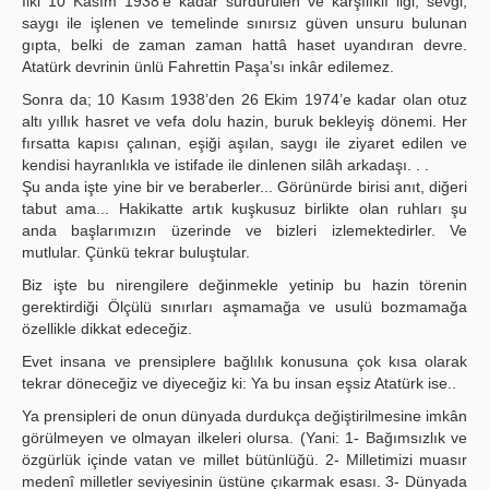
İlki 10 Kasım 1938’e kadar sürdürülen ve karşılıklı ilgi, sevgi,
saygı ile işlenen ve temelinde sınırsız güven unsuru bulunan
gıpta, belki de zaman zaman hattâ haset uyandıran devre.
Atatürk devrinin ünlü Fahrettin Paşa’sı inkâr edilemez.
Sonra da; 10 Kasım 1938’den 26 Ekim 1974’e kadar olan otuz
altı yıllık hasret ve vefa dolu hazin, buruk bekleyiş dönemi. Her
fırsatta kapısı çalınan, eşiği aşılan, saygı ile ziyaret edilen ve
kendisi hayranlıkla ve istifade ile dinlenen silâh arkadaşı. . .
Şu anda işte yine bir ve beraberler... Görünürde birisi anıt, diğeri
tabut ama... Hakikatte artık kuşkusuz birlikte olan ruhları şu
anda başlarımızın üzerinde ve bizleri izlemektedirler. Ve
mutlular. Çünkü tekrar buluştular.
Biz işte bu nirengilere değinmekle yetinip bu hazin törenin
gerektirdiği Ölçülü sınırları aşmamağa ve usulü bozmamağa
özellikle dikkat edeceğiz.
Evet insana ve prensiplere bağlılık konusuna çok kısa olarak
tekrar döneceğiz ve diyeceğiz ki: Ya bu insan eşsiz Atatürk ise..
Ya prensipleri de onun dünyada durdukça değiştirilmesine imkân
görülmeyen ve olmayan ilkeleri olursa. (Yani: 1- Bağımsızlık ve
özgürlük içinde vatan ve millet bütünlüğü. 2- Milletimizi muasır
medenî milletler seviyesinin üstüne çıkarmak esası. 3- Dünyada