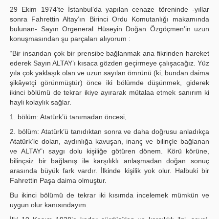
29 Ekim 1974’te İstanbul’da yapılan cenaze töreninde -yıllar
sonra Fahrettin Altay’ın Birinci Ordu Komutanlığı makamında
bulunan- Sayın Orgeneral Hüseyin Doğan Özgöçmen’in uzun
konuşmasından şu parçaları alıyorum :
“Bir insandan çok bir prensibe bağlanmak ana fikrinden hareket
ederek Sayın ALTAY’ı kısaca gözden geçirmeye çalışacağız. Yüz
yıla çok yaklaşık olan ve uzun sayılan ömrünü (ki, bundan daima
şikâyetçi görünmüştür) önce iki bölümde düşünmek, giderek
ikinci bölümü de tekrar ikiye ayırarak mütalaa etmek sanırım ki
hayli kolaylık sağlar.
1. bölüm: Atatürk’ü tanımadan öncesi,
2. bölüm: Atatürk’ü tanıdıktan sonra ve daha doğrusu anladıkça
Atatürk’le dolan, aydınlığa kavuşan, inanç ve bilinçle bağlanan
ve ALTAY’ı saygı dolu kişiliğe götüren dönem. Körü körüne,
bilinçsiz bir bağlanış ile karşılıklı anlaşmadan doğan sonuç
arasında büyük fark vardır. İlkinde kişilik yok olur. Halbuki bir
Fahrettin Paşa daima olmuştur.
Bu ikinci bölümü de tekrar iki kısımda incelemek mümkün ve
uygun olur kanısındayım.