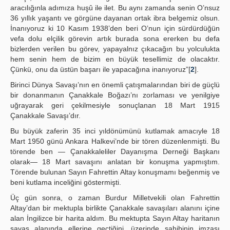
aracılığınla adımıza huşû ile ilet. Bu aynı zamanda senin O’nsuz
36 yıllık yaşantı ve görgüne dayanan ortak ibra belgemiz olsun.
İnanıyoruz ki 10 Kasım 1938’den beri O’nun için sürdürdüğün
vefa dolu elçilik görevin artık burada sona ererken bu defa
bizlerden verilen bu görev, yapayalnız çıkacağın bu yolculukta
hem senin hem de bizim en büyük tesellimiz de olacaktır.
Çünkü, onu da üstün başarı ile yapacağına inanıyoruz”[
2
].
Birinci Dünya Savaşı’nın en önemli çatışmalarından biri de güçlü
bir donanmanın Çanakkale Boğazı’nı zorlaması ve yenilgiye
uğrayarak geri çekilmesiyle sonuçlanan 18 Mart 1915
Çanakkale Savaşı’dır.
Bu büyük zaferin 35 inci yıldönümünü kutlamak amacıyle 18
Mart 1950 günü Ankara Halkevi’nde bir tören düzenlenmişti. Bu
törende ben — Çanakkaleliler Dayanışma Derneği Başkanı
olarak— 18 Mart savaşını anlatan bir konuşma yapmıştım.
Törende bulunan Sayın Fahrettin Altay konuşmamı beğenmiş ve
beni kutlama inceliğini göstermişti.
Üç gün sonra, o zaman Burdur Milletvekili olan Fahrettin
Altay’dan bir mektupla birlikte Çanakkale savaşıları alanını içine
alan İngilizce bir harita aldım. Bu mektupta Sayın Altay haritanın
savaş alanında ellerine geçtiğini, üzerinde sahibinin imzası