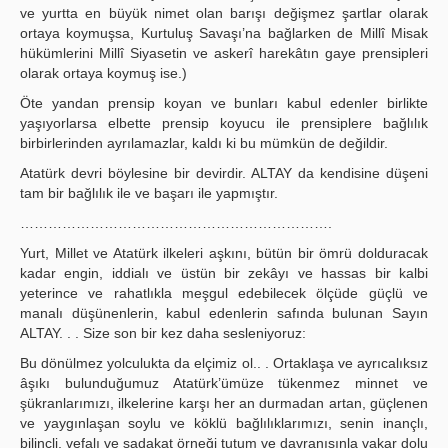
ve yurtta en büyük nimet olan barışı değişmez şartlar olarak
ortaya koymuşsa, Kurtuluş Savaşı’na bağlarken de Millî Misak
hükümlerini Millî Siyasetin ve askerî harekâtın gaye prensipleri
olarak ortaya koymuş ise.)
Öte yandan prensip koyan ve bunları kabul edenler birlikte
yaşıyorlarsa elbette prensip koyucu ile prensiplere bağlılık
birbirlerinden ayrılamazlar, kaldı ki bu mümkün de değildir.
Atatürk devri böylesine bir devirdir. ALTAY da kendisine düşeni
tam bir bağlılık ile ve başarı ile yapmıştır.
………………………………………………………….
Yurt, Millet ve Atatürk ilkeleri aşkını, bütün bir ömrü dolduracak
kadar engin, iddialı ve üstün bir zekâyı ve hassas bir kalbi
yeterince ve rahatlıkla meşgul edebilecek ölçüde güçlü ve
manalı düşünenlerin, kabul edenlerin safında bulunan Sayın
ALTAY. . . Size son bir kez daha sesleniyoruz:
Bu dönülmez yolculukta da elçimiz ol.. . Ortaklaşa ve ayrıcalıksız
âşıkı bulunduğumuz Atatürk’ümüze tükenmez minnet ve
şükranlarımızı, ilkelerine karşı her an durmadan artan, güçlenen
ve yaygınlaşan soylu ve köklü bağlılıklarımızı, senin inançlı,
bilinçli, vefalı ve sadakat örneği tutum ve davranışınla vakar dolu