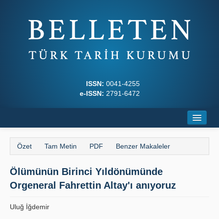
ISSN:
0041-4255
e-ISSN:
2791-6472
Ana Sayfa
Özet
Tam Metin
PDF
Benzer Makaleler
Hakkında
Ölümünün Birinci Yıldönümünde
Dergi Kurulları
Orgeneral Fahrettin Altay'ı anıyoruz
Yazım Kuralları
Uluğ İğdemir
İlkeler