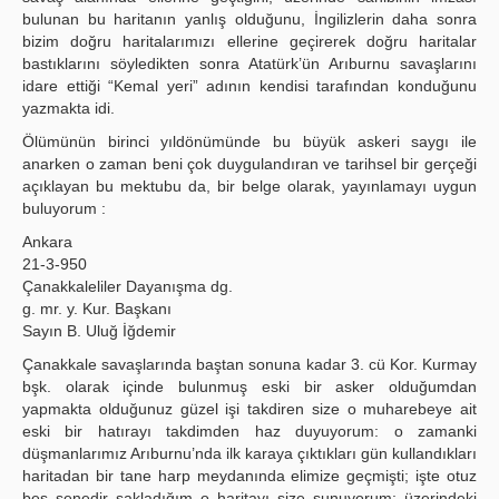
bulunan bu haritanın yanlış olduğunu, İngilizlerin daha sonra
bizim doğru haritalarımızı ellerine geçirerek doğru haritalar
bastıklarını söyledikten sonra Atatürk’ün Arıburnu savaşlarını
idare ettiği “Kemal yeri” adının kendisi tarafından konduğunu
yazmakta idi.
Ölümünün birinci yıldönümünde bu büyük askeri saygı ile
anarken o zaman beni çok duygulandıran ve tarihsel bir gerçeği
açıklayan bu mektubu da, bir belge olarak, yayınlamayı uygun
buluyorum :
Ankara
21-3-950
Çanakkaleliler Dayanışma dg.
g. mr. y. Kur. Başkanı
Sayın B. Uluğ İğdemir
Çanakkale savaşlarında baştan sonuna kadar 3. cü Kor. Kurmay
bşk. olarak içinde bulunmuş eski bir asker olduğumdan
yapmakta olduğunuz güzel işi takdiren size o muharebeye ait
eski bir hatırayı takdimden haz duyuyorum: o zamanki
düşmanlarımız Arıburnu’nda ilk karaya çıktıkları gün kullandıkları
haritadan bir tane harp meydanında elimize geçmişti; işte otuz
beş senedir sakladığım o haritayı size sunuyorum; üzerindeki