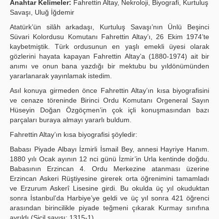
Anahtar Kelimeler:
Fahrettin Altay, Nekroloji, Biyografi, Kurtuluş
Savaşı, Uluğ İğdemir
Yayın Politikaları
Atatürk’ün silâh arkadaşı, Kurtuluş Savaşı’nın Ünlü Beşinci
Kılavuzlar
Süvari Kolordusu Komutanı Fahrettin Altay’ı, 26 Ekim 1974’te
kaybetmiştik. Türk ordusunun en yaşlı emekli üyesi olarak
İletişim
gözlerini hayata kapayan Fahrettin Altay’a (1880-1974) ait bir
anımı ve onun bana yazdığı bir mektubu bu yıldönümünden
yararlanarak yayınlamak istedim.
Asıl konuya girmeden önce Fahrettin Altay’ın kısa biyografisini
ve cenaze töreninde Birinci Ordu Komutanı Orgeneral Sayın
Hüseyin Doğan Özgöçmen’in çok içli konuşmasından bazı
parçaları buraya almayı yararlı buldum.
Fahrettin Altay’ın kısa biyografisi şöyledir:
Babası Piyade Albayı İzmirli İsmail Bey, annesi Hayriye Hanım.
1880 yılı Ocak ayının 12 nci günü İzmir’in Urla kentinde doğdu.
Babasının Erzincan 4. Ordu Merkezine atanması üzerine
Erzincan Askeri Rüştiyesine girerek orta öğrenimini tamamladı
ve Erzurum Askerî Lisesine girdi. Bu okulda üç yıl okuduktan
sonra İstanbul’da Harbiye’ye geldi ve üç yıl sonra 421 öğrenci
arasından birincilikle piyade teğmeni çıkarak Kurmay sınıfına
ayrıldı (Sicil sayısı: 1315-1).