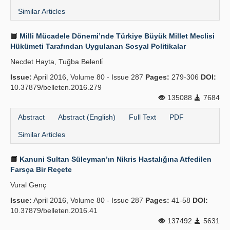
Similar Articles
Milli Mücadele Dönemi’nde Türkiye Büyük Millet Meclisi
Hükümeti Tarafından Uygulanan Sosyal Politikalar
Necdet Hayta, Tuğba Belenli̇
Issue:
April 2016, Volume 80 - Issue 287
Pages:
279-306
DOI:
10.37879/belleten.2016.279
135088
7684
Abstract
Abstract (English)
Full Text
PDF
Similar Articles
Kanuni Sultan Süleyman’ın Nikris Hastalığına Atfedilen
Farsça Bir Reçete
Vural Genç
Issue:
April 2016, Volume 80 - Issue 287
Pages:
41-58
DOI:
10.37879/belleten.2016.41
137492
5631