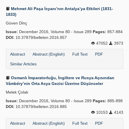
Mehmet Ali Paşa İsyanı’nın Antalya’ya Etkileri (1831-
1833)
Güven Di̇nç
Issue:
December 2016, Volume 80 - Issue 289
Pages:
857-884
DOI:
10.37879/belleten.2016.857
47052
3973
Abstract
Abstract (English)
Full Text
PDF
Similar Articles
Osmanlı İmparatorluğu, İngiltere ve Rusya Açısından
Vámbéry’nin Orta Asya Gezisi Üzerine Düşünceler
Melek Çolak
Issue:
December 2016, Volume 80 - Issue 289
Pages:
885-898
DOI:
10.37879/belleten.2016.885
10153
4143
Abstract
Abstract (English)
Full Text
PDF