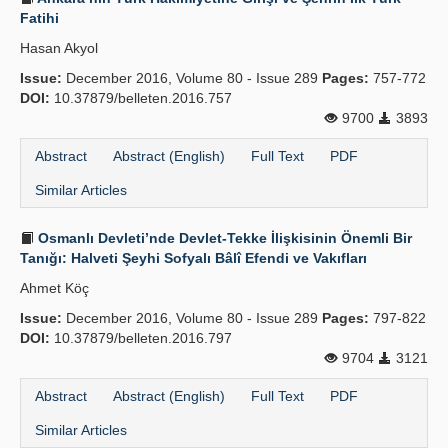
Fatihi
Hasan Akyol
Issue:
December 2016, Volume 80 - Issue 289
Pages:
757-772
DOI:
10.37879/belleten.2016.757
9700
3893
Abstract
Abstract (English)
Full Text
PDF
Similar Articles
Osmanlı Devleti’nde Devlet-Tekke İlişkisinin Önemli Bir
Tanığı: Halveti Şeyhi Sofyalı Bâlî Efendi ve Vakıfları
Ahmet Köç
Issue:
December 2016, Volume 80 - Issue 289
Pages:
797-822
DOI:
10.37879/belleten.2016.797
9704
3121
Abstract
Abstract (English)
Full Text
PDF
Similar Articles