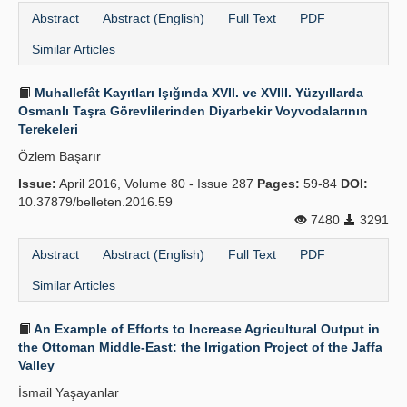
Abstract
Abstract (English)
Full Text
PDF
Similar Articles
Muhallefât Kayıtları Işığında XVII. ve XVIII. Yüzyıllarda
Osmanlı Taşra Görevlilerinden Diyarbekir Voyvodalarının
Terekeleri
Özlem Başarır
Issue:
April 2016, Volume 80 - Issue 287
Pages:
59-84
DOI:
10.37879/belleten.2016.59
7480
3291
Abstract
Abstract (English)
Full Text
PDF
Similar Articles
An Example of Efforts to Increase Agricultural Output in
the Ottoman Middle-East: the Irrigation Project of the Jaffa
Valley
İsmail Yaşayanlar