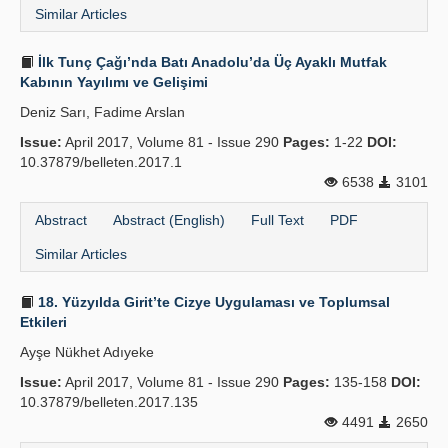
Similar Articles
İlk Tunç Çağı’nda Batı Anadolu’da Üç Ayaklı Mutfak
Kabının Yayılımı ve Gelişimi
Deniz Sarı, Fadime Arslan
Issue:
April 2017, Volume 81 - Issue 290
Pages:
1-22
DOI:
10.37879/belleten.2017.1
6538
3101
Abstract
Abstract (English)
Full Text
PDF
Similar Articles
18. Yüzyılda Girit’te Cizye Uygulaması ve Toplumsal
Etkileri
Ayşe Nükhet Adıyeke
Issue:
April 2017, Volume 81 - Issue 290
Pages:
135-158
DOI:
10.37879/belleten.2017.135
4491
2650