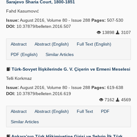
Sarajevo Sharia Court, 1800-1851
Fahd Kasumovıć
Issue:
August 2016, Volume 80 - Issue 288
Pages:
507-530
DOI:
10.37879/belleten.2016.507
13898
3107
Abstract
Abstract (English)
Full Text (English)
PDF (English)
Similar Articles
Türk-Sovyet İlişkilerinde G. V. Çiçerin ve Ermeni Meselesi
Telli Korkmaz
Issue:
August 2016, Volume 80 - Issue 288
Pages:
619-638
DOI:
10.37879/belleten.2016.619
7162
4569
Abstract
Abstract (English)
Full Text
PDF
Similar Articles
Ankara’nın Türk Hâkimiyetine Girişi ve Şehrin İlk Türk