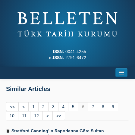
ISSN:
0041-4255
e-ISSN:
2791-6472
Home
Similar Articles
About
<<
Journal Boards
<
1
2
3
4
5
6
7
8
9
10
11
12
>
>>
Writing Rules
Stratford Canning’in Raporlarına Göre Sultan
Principles