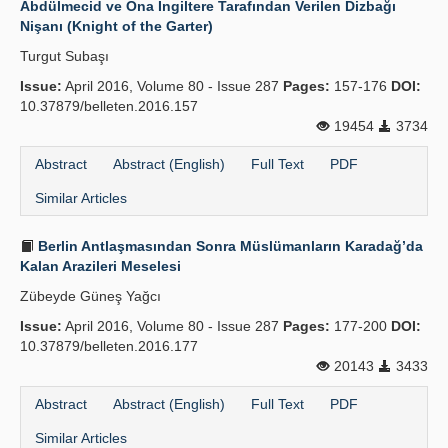
Abdülmecid ve Ona İngiltere Tarafından Verilen Dizbağı
Nişanı (Knight of the Garter)
Publication Policies
Turgut Subaşı
Guidelines
Issue:
April 2016, Volume 80 - Issue 287
Pages:
157-176
DOI:
10.37879/belleten.2016.157
Contact Us
19454
3734
Abstract
Abstract (English)
Full Text
PDF
Similar Articles
Berlin Antlaşmasından Sonra Müslümanların Karadağ’da
Kalan Arazileri Meselesi
Zübeyde Güneş Yağcı
Issue:
April 2016, Volume 80 - Issue 287
Pages:
177-200
DOI:
10.37879/belleten.2016.177
20143
3433
Abstract
Abstract (English)
Full Text
PDF
Similar Articles