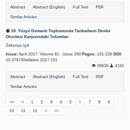
Abstract
Abstract (English)
Full Text
PDF
Similar Articles
19. Yüzyıl Osmanlı Toplumunda Tarikatların Devlet
Otoritesi Karşısındaki Tutumları
Zekeriya Işık
Issue:
April 2017, Volume 81 - Issue 290
Pages:
191-226
DOI:
10.37879/belleten.2017.191
28836
4192
Abstract
Abstract (English)
Full Text
PDF
Similar Articles
<<
<
1
2
3
4
5
6
7
8
9
10
11
12
>
>>