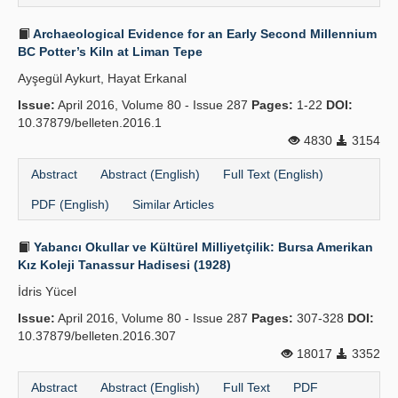
Archaeological Evidence for an Early Second Millennium
BC Potter’s Kiln at Liman Tepe
Ayşegül Aykurt, Hayat Erkanal
Issue:
April 2016, Volume 80 - Issue 287
Pages:
1-22
DOI:
10.37879/belleten.2016.1
4830
3154
Abstract
Abstract (English)
Full Text (English)
PDF (English)
Similar Articles
Yabancı Okullar ve Kültürel Milliyetçilik: Bursa Amerikan
Kız Koleji Tanassur Hadisesi (1928)
İdris Yücel
Issue:
April 2016, Volume 80 - Issue 287
Pages:
307-328
DOI:
10.37879/belleten.2016.307
18017
3352
Abstract
Abstract (English)
Full Text
PDF