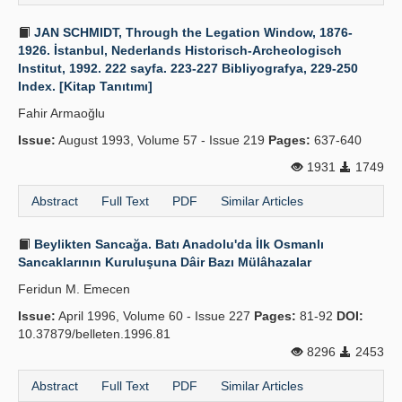
JAN SCHMIDT, Through the Legation Window, 1876-
1926. İstanbul, Nederlands Historisch-Archeologisch
Institut, 1992. 222 sayfa. 223-227 Bibliyografya, 229-250
Index. [Kitap Tanıtımı]
Fahir Armaoğlu
Issue:
August 1993, Volume 57 - Issue 219
Pages:
637-640
1931
1749
Abstract
Full Text
PDF
Similar Articles
Beylikten Sancağa. Batı Anadolu'da İlk Osmanlı
Sancaklarının Kuruluşuna Dâir Bazı Mülâhazalar
Feridun M. Emecen
Issue:
April 1996, Volume 60 - Issue 227
Pages:
81-92
DOI:
10.37879/belleten.1996.81
8296
2453
Abstract
Full Text
PDF
Similar Articles