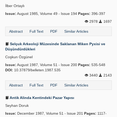
İlber Ortaylı
Issue:
August 1985, Volume 49 - Issue 194
Pages:
396-397
2978
1697
Abstract
Full Text
PDF
Similar Articles
Selçuk Arkeoloji Müzesinde Saklanan Miken Pyxisi ve
Düşündürdükleri
Coşkun Özgünel
Issue:
August 1987, Volume 51 - Issue 200
Pages:
535-548
DOI:
10.37879/belleten.1987.535
3440
2143
Abstract
Full Text
PDF
Similar Articles
Antik Alinda Kentindeki Pazar Yapısı
Seyhan Doruk
Issue:
December 1987, Volume 51 - Issue 201
Pages:
1117-