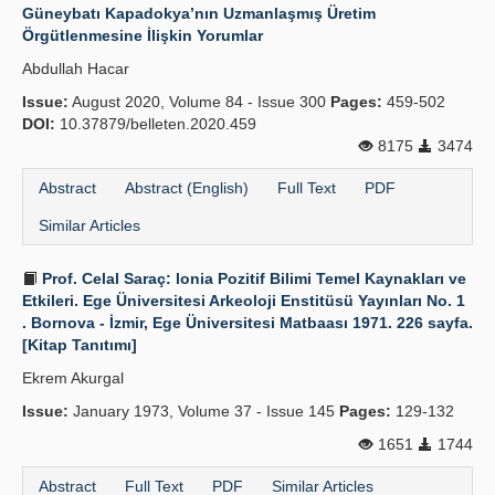
Güneybatı Kapadokya’nın Uzmanlaşmış Üretim
Örgütlenmesine İlişkin Yorumlar
Abdullah Hacar
Issue:
August 2020, Volume 84 - Issue 300
Pages:
459-502
DOI:
10.37879/belleten.2020.459
8175
3474
Abstract
Abstract (English)
Full Text
PDF
Similar Articles
Prof. Celal Saraç: lonia Pozitif Bilimi Temel Kaynakları ve
Etkileri. Ege Üniversitesi Arkeoloji Enstitüsü Yayınları No. 1
. Bornova - İzmir, Ege Üniversitesi Matbaası 1971. 226 sayfa.
[Kitap Tanıtımı]
Ekrem Akurgal
Issue:
January 1973, Volume 37 - Issue 145
Pages:
129-132
1651
1744
Abstract
Full Text
PDF
Similar Articles