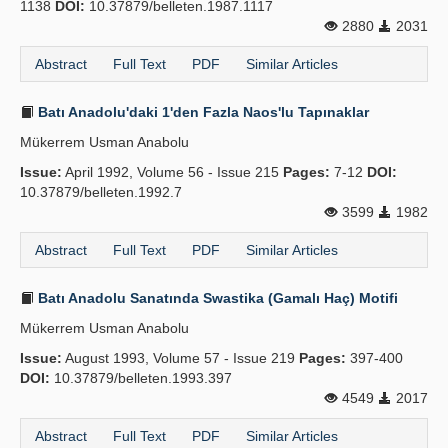
1138
DOI:
10.37879/belleten.1987.1117
2880
2031
Abstract
Full Text
PDF
Similar Articles
Batı Anadolu'daki 1'den Fazla Naos'lu Tapınaklar
Mükerrem Usman Anabolu
Issue:
April 1992, Volume 56 - Issue 215
Pages:
7-12
DOI:
10.37879/belleten.1992.7
3599
1982
Abstract
Full Text
PDF
Similar Articles
Batı Anadolu Sanatında Swastika (Gamalı Haç) Motifi
Mükerrem Usman Anabolu
Issue:
August 1993, Volume 57 - Issue 219
Pages:
397-400
DOI:
10.37879/belleten.1993.397
4549
2017
Abstract
Full Text
PDF
Similar Articles