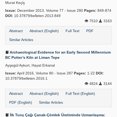
Murat Keçi̇ş
Issue:
December 2013, Volume 77 - Issue 280
Pages:
849-874
DOI:
10.37879/belleten.2013.849
7510
3163
Abstract
Abstract (English)
Full Text
PDF
Similar Articles
Archaeological Evidence for an Early Second Millennium
BC Potter’s Kiln at Liman Tepe
Ayşegül Aykurt, Hayat Erkanal
Issue:
April 2016, Volume 80 - Issue 287
Pages:
1-22
DOI:
10.37879/belleten.2016.1
4824
3144
Abstract
Abstract (English)
Full Text (English)
PDF (English)
Similar Articles
İlk Tunç Çağı Çanak-Çömlek Üretiminde Uzmanlaşma: