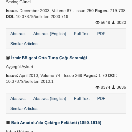
Sevinç Günel
Publication Policies
Issue:
December 2003, Volume 67 - Issue 250
Pages:
719-738
DOI:
10.37879/belleten.2003.719
Guidelines
5649
3020
Contact Us
Abstract
Abstract (English)
Full Text
PDF
Similar Articles
İzmir Bölgesi Orta Tunç Çağı Seramiği
Ayşegül Aykurt
Issue:
April 2010, Volume 74 - Issue 269
Pages:
1-70
DOI:
10.37879/belleten.2010.1
8374
3636
Abstract
Abstract (English)
Full Text
PDF
Similar Articles
Batı Anadolu’da Çekirge Felâketi (1850-1915)
Ertan Gökmen