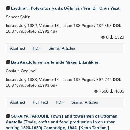
Erythrai'li Polykritos ya da Oğlu İçin Yeni Bir Onur Yazıtı
Sencer Şahin
Issue:
July 1982, Volume 46 - Issue 183
Pages:
487-498
DOI:
10.37879/belleten.1982.487
0
1929
Abstract
PDF
Similar Articles
Batı Anadolu ve İçerlerinde Miken Etkinlikleri
Coşkun Özgünel
Issue:
July 1983, Volume 47 - Issue 187
Pages:
697-744
DOI:
10.37879/belleten.1983.697
7668
4005
Abstract
Full Text
PDF
Similar Articles
SURAIYA FAROQHI, Towns and townsmen of Ottoman
Anatolia (Trade, crafts and food production in an urban
setting 1520-1650) Cambridge, 1984. [Kitap Tanıtımı]