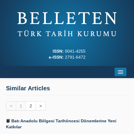
ISSN:
0041-4255
e-ISSN:
2791-6472
Home
Similar Articles
About
<
Journal Boards
1
2
>
Writing Rules
Batı Anadolu Bölgesi Tarihöncesi Dönemlerine Yeni
Katkılar
Principles