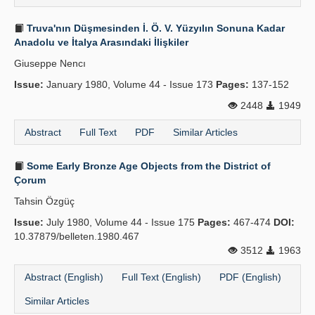
Truva'nın Düşmesinden İ. Ö. V. Yüzyılın Sonuna Kadar
Anadolu ve İtalya Arasındaki İlişkiler
Giuseppe Nencı
Issue:
January 1980, Volume 44 - Issue 173
Pages:
137-152
2448
1949
Abstract
Full Text
PDF
Similar Articles
Some Early Bronze Age Objects from the District of
Çorum
Tahsin Özgüç
Issue:
July 1980, Volume 44 - Issue 175
Pages:
467-474
DOI:
10.37879/belleten.1980.467
3512
1963
Abstract (English)
Full Text (English)
PDF (English)
Similar Articles