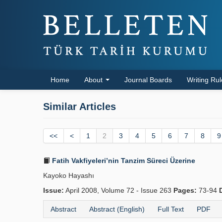
Home
About
Journal Boards
Writing Ru
Similar Articles
<<
<
1
2
3
4
5
6
7
8
9
Fatih Vakfiyeleri’nin Tanzim Süreci Üzerine
Kayoko Hayashı
Issue:
April 2008, Volume 72 - Issue 263
Pages:
73-94
Abstract
Abstract (English)
Full Text
PDF