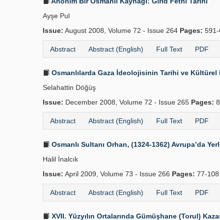
Anonim Bir Osmanlı Kaynağı: Girid Fethi Tarihi
Ayşe Pul
Issue:
August 2008, Volume 72 - Issue 264
Pages:
591-
Abstract
Abstract (English)
Full Text
PDF
Osmanlılarda Gaza İdeolojisinin Tarihi ve Kültürel
Selahattin Döğüş
Issue:
December 2008, Volume 72 - Issue 265
Pages:
8
Abstract
Abstract (English)
Full Text
PDF
Osmanlı Sultanı Orhan, (1324-1362) Avrupa’da Yer
Halil İnalcık
Issue:
April 2009, Volume 73 - Issue 266
Pages:
77-10
Abstract
Abstract (English)
Full Text
PDF
XVII. Yüzyılın Ortalarında Gümüşhane (Torul) Kaza