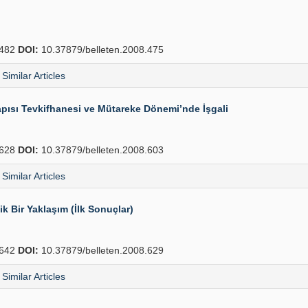
482
DOI:
10.37879/belleten.2008.475
Similar Articles
pısı Tevkifhanesi ve Mütareke Dönemi’nde İşgali
628
DOI:
10.37879/belleten.2008.603
Similar Articles
k Bir Yaklaşım (İlk Sonuçlar)
642
DOI:
10.37879/belleten.2008.629
Similar Articles