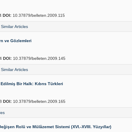
44
DOI:
10.37879/belleten.2009.115
Similar Articles
yn ve Gözlemleri
64
DOI:
10.37879/belleten.2009.145
Similar Articles
Edilmiş Bir Halk: Kıbrıs Türkleri
78
DOI:
10.37879/belleten.2009.165
les
ğişen Rolü ve Mülâzemet Sistemi (XVI.-XVIII. Yüzyıllar)