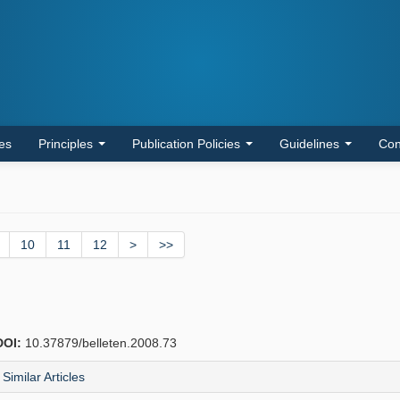
les
Principles
Publication Policies
Guidelines
Con
10
11
12
>
>>
DOI:
10.37879/belleten.2008.73
Similar Articles