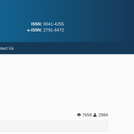
ISSN:
0041-4255
e-ISSN:
2791-6472
tact Us
7658
2984