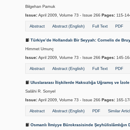
Bilgehan Pamuk
Issue:
April 2009, Volume 73 - Issue 266
Pages:
115-1
Abstract
Abstract (English)
Full Text
PDF
Türkiye’de Hollandalı Bir Seyyah: Cornelis de Bru
Himmet Umunç
Issue:
April 2009, Volume 73 - Issue 266
Pages:
145-1
Abstract
Abstract (English)
Full Text
PDF
Uluslararası İlişkilerde Haksızlığa Uğramış ve İzole 
Salâhi R. Sonyel
Issue:
April 2009, Volume 73 - Issue 266
Pages:
165-1
Abstract
Abstract (English)
PDF
Similar Artic
Osmanlı İlmiyye Bürokrasisinde Şeyhülislâmlığın De