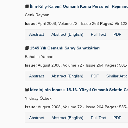
İlim-Kılıç-Kalem: Osmanlı Kamu Personeli Rejimind
Cenk Reyhan
Issue:
April 2008, Volume 72 - Issue 263
Pages:
95-12
Abstract
Abstract (English)
Full Text
PDF
1545 Yılı Osmanlı Saray Sanatkârları
Bahattin Yaman
Issue:
August 2008, Volume 72 - Issue 264
Pages:
501-
Abstract
Abstract (English)
PDF
Similar Artic
İdeolojinin İnşası: 15-16. Yüzyıl Osmanlı Selatin Ca
Yıldıray Özbek
Issue:
August 2008, Volume 72 - Issue 264
Pages:
535-
Abstract
Abstract (English)
Full Text
PDF