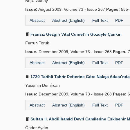
Nejla Günay
Issue:
August 2009, Volume 73 - Issue 267
Pages:
555-
Abstract
Abstract (English)
Full Text
PDF
Fransız Gezgin Vital Cuinet’in Gözüyle Çankırı
Ferruh Toruk
Issue:
December 2009, Volume 73 - Issue 268
Pages:
7
Abstract
Abstract (English)
Full Text
PDF
1720 Tarihli Tahrir Defterine Göre Nakşa Adası’n
Yasemin Demi̇rcan
Issue:
December 2009, Volume 73 - Issue 268
Pages:
6
Abstract
Abstract (English)
Full Text
PDF
Sultan II. Abdülhamid Devri Camilerine Eskişehir 
Önder Aydın