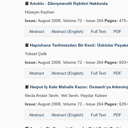
Artuklu - Dânişmendli İlişkileri Hakkında
Hüseyin Kayhan
Issue:
August 2008, Volume 72 - Issue 264
Pages:
475-
Abstract
Abstract (English)
Full Text
PDF
Hapishane Tarihimizden Bir Kesit: Üsküdar Paşaka
Yüksel Çeli̇k
Issue:
August 2008, Volume 72 - Issue 264
Pages:
603-
Abstract
Abstract (English)
Full Text
PDF
Harput İç Kale Mahalle Kazısı: Osmanlı’ya Arkeoloji
Necla Arslan Sevi̇n, Veli Sevi̇n, Haydar Kalsen
Issue:
August 2008, Volume 72 - Issue 264
Pages:
629-
Abstract
Abstract (English)
Full Text
PDF