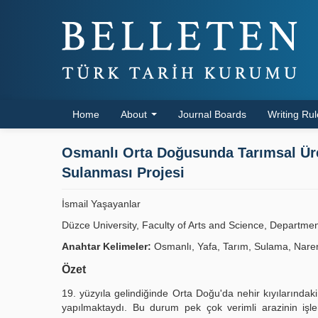
Home
About
Journal Boards
Writing Ru
Osmanlı Orta Doğusunda Tarımsal Üret
Sulanması Projesi
İsmail Yaşayanlar
Düzce University, Faculty of Arts and Science, Departmen
Anahtar Kelimeler:
Osmanlı, Yafa, Tarım, Sulama, Nare
Özet
19. yüzyıla gelindiğinde Orta Doğu'da nehir kıyılarındaki
yapılmaktaydı. Bu durum pek çok verimli arazinin işl