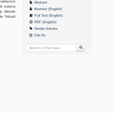
naklarının
Abstract
lik sulama
Abstract (English)
ğı dikkate
Full Text (English)
 de Yahudi
PDF (English)
Similar Articles
Cite As