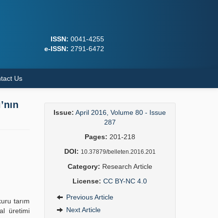
ISSN:
0041-4255
e-ISSN:
2791-6472
tact Us
’nın
Issue:
April 2016, Volume 80 - Issue
287
Pages:
201-218
DOI:
10.37879/belleten.2016.201
Category:
Research Article
License:
CC BY-NC 4.0
Previous Article
kuru tarım
Next Article
l üretimi