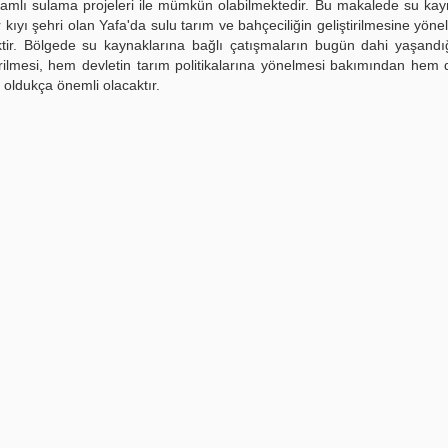
samlı sulama projeleri ile mümkün olabilmektedir. Bu makalede su kay
r kıyı şehri olan Yafa'da sulu tarım ve bahçeciliğin geliştirilmesine yöne
ktir. Bölgede su kaynaklarına bağlı çatışmaların bugün dahi yaşandı
tirilmesi, hem devletin tarım politikalarına yönelmesi bakımından hem
n oldukça önemli olacaktır.