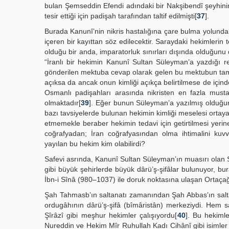
bulan Şemseddin Efendi adındaki bir Nakşibendî şeyhin
tesir ettiği için padişah tarafından taltif edilmişti[
37
].
Burada Kanunî’nin nikris hastalığına çare bulma yolundaki
içeren bir kayıttan söz edilecektir. Saraydaki hekimlerin 
olduğu bir anda, imparatorluk sınırları dışında olduğun
“İranlı bir hekimin Kanunî Sultan Süleyman’a yazdığı re
gönderilen mektuba cevap olarak gelen bu mektubun tam ol
açıksa da ancak onun kimliği açıkça belirtilmese de içinde
Osmanlı padişahları arasında nikristen en fazla must
olmaktadır[
39
]. Eğer bunun Süleyman’a yazılmış olduğunu
bazı tavsiyelerde bulunan hekimin kimliği meselesi ortaya
etmemekle beraber hekimin tedavi için getirtilmesi yeri
coğrafyadan; İran coğrafyasından olma ihtimalini kuvv
yayılan bu hekim kim olabilirdi?
Safevi asrında, Kanunî Sultan Süleyman’ın muasırı ola
gibi büyük şehirlerde büyük dârü’ş-şifâlar bulunuyor, b
İbn-i Sînâ (980–1037) ile doruk noktasına ulaşan Ortaçağ 
Şah Tahmasb’ın saltanatı zamanından Şah Abbas’ın saltan
ordugâhının dârü’ş-şifâ (bîmâristân) merkeziydi. He
Şîrâzî gibi meşhur hekimler çalışıyordu[
40
]. Bu hekiml
Nureddin ve Hekim Mîr Ruhullah Kadı Cihânî gibi isiml