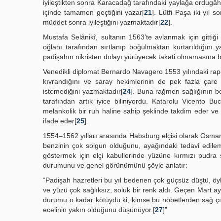
iyileştikten sonra Karacadağ tarafındaki yaylağa ordugâh
içinde tamamen geçtiğini yazar[
21
]. Lütfi Paşa iki yıl 
müddet sonra iyileştiğini yazmaktadır[
22
].
Mustafa Selânikî, sultanın 1563’te avlanmak için gitti
oğlanı tarafından sırtlanıp boğulmaktan kurtarıldığını 
padişahın nikristen dolayı yürüyecek takati olmamasına ba
Venedikli diplomat Bernardo Navagero 1553 yılındaki raporu
kıvrandığını ve saray hekimlerinin de pek fazla çare
istemediğini yazmaktadır[
24
]. Buna rağmen sağlığının bo
tarafından artık iyice biliniyordu. Katarolu Vicento Bu
melankolik bir ruh haline sahip şeklinde takdim eder ve 
ifade eder[
25
].
1554–1562 yılları arasında Habsburg elçisi olarak Osman
benzinin çok solgun olduğunu, ayağındaki tedavi edilemez
göstermek için elçi kabullerinde yüzüne kırmızı pudra
durumunu ve genel görünümünü şöyle anlatır:
“Padişah hazretleri bu yıl bedenen çok güçsüz düştü, öyle 
ve yüzü çok sağlıksız, soluk bir renk aldı. Geçen Mart ay
durumu o kadar kötüydü ki, kimse bu nöbetlerden sağ ç
ecelinin yakın olduğunu düşünüyor.[
27
]”