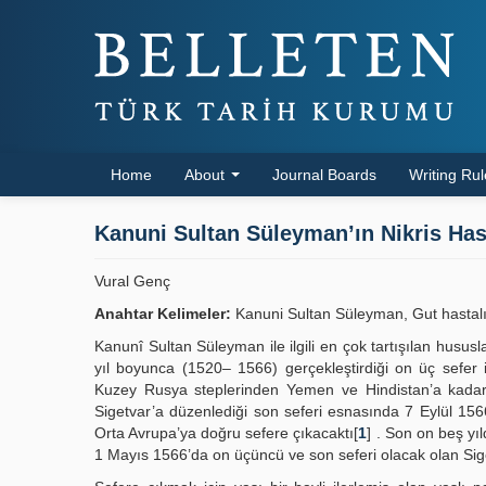
Home
About
Journal Boards
Writing Ru
Kanuni Sultan Süleyman’ın Nikris Hast
Vural Genç
Anahtar Kelimeler:
Kanuni Sultan Süleyman, Gut hastalığı
Kanunî Sultan Süleyman ile ilgili en çok tartışılan hususla
yıl boyunca (1520– 1566) gerçekleştirdiği on üç sefer 
Kuzey Rusya steplerinden Yemen ve Hindistan’a kadar
Sigetvar’a düzenlediği son seferi esnasında 7 Eylül 15
Orta Avrupa’ya doğru sefere çıkacaktı[
1
] . Son on beş yıl
1 Mayıs 1566’da on üçüncü ve son seferi olacak olan Siget