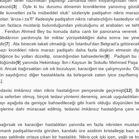
padişah sefer hazırlıkları yapıldığı zamanda hem ihtiyarlığından hem 
tsızdı[
3
] . Öyle ki bu durumu dönemin kroniklerine yansımış gözük
ile kuvvetleri za’fa mübeddel olub” sözleriyle padişahın nikris maraz
lan ‘ârıza-i za’fî” ifadesiyle padişahın nikris rahatsızlığını kastediyor o
lıktan fazlaca mustarip bulunduğundan yolculuğunu at arabaları ve taht
] . Feridun Ahmed Bey bu konuda daha canlı bir panorama vererek 
ikâbdârının yardımıyla bir miktar yürüyebildiğini daha sonra ise yi
dir[
7
] . Ata binecek takati olmadığı için İstanbul’dan Belgrad’a götürece
zı kronikleri nikris marazı padişahı daha fazla düşkün etmesin diy
ğince bu yolları düzeltip, onardığından bahsederler[
8
] . Padişah bu 
ldüğünde[
9
] yanında Hekimbaşı İbn-i Kaysun ile Sokullu Mehmed Paşa 
i. Ancak bağırsakları sık sık bozuluyor, karaciğeri ise çalışmıyordu. Ö
n saydığımız diğer hastalıklarla da birleşerek zaten iyice zayıflamış
1
].
visi imkânsız olan nikris hastalığının pençesinde geçirmişti[
12
]. 
ta seferber olmuş, birçok tedavi yöntemi denemiş, ancak uyguladıkları
ayı aşağıda da genişçe bahsedileceği gibi İranlı olduğu düşünülen bi
rüşlerine dahi müracaat edilmiş, tedavisi imkânsız hastalığına çare
ağırsak ve karaciğer hastalıkları yanında en fazla nikristen mustarip
lı padişahlarında görülen, kandaki üre asidinin kristalleşip bazı 
sı şeklinde ortaya çıkan bir hastalıktı. Nikris çok içki içen, yağlı ve bo