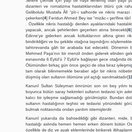
Sefere çıkmak için yaşı bir hayli ilerlemiş olan yaşlı 
dizanteri ve romatizma hastalıklarından ötürü çok raha
Gelibolulu Mustafa Âlî “pîr-i salhorde ve nikris marazı 
çekerken[
4
] Feridun Ahmed Bey ise “mizâc-ı şerîfine târî o
. Özellikle nikris hastalığı denilen ayaklarındaki hasta
yapacak, ancak şehirlerden geçerken atına binecekti[
6
Edirne’ye giderken ancak koltuklarının altına giren r
bindirildiğini ve bu şekilde otağına taşındığını söylemekte
tahtırevanda gâh bir arabada kat edecekti. Dönemin ba
Mehmed Paşa’nın bir menzil önden giderek elinden geldi
esnasında 6 Eylül’ü 7 Eylül’e bağlayan gece otağında ö
Ölümünden birkaç gün önce geçici de olsa biraz iyileşmişt
tam olarak bilinmemekle beraber ağır bir nikris nöbetini
düşmüş olan sultanın ölümüne yol açtığı sanılmaktadır[
1
Kanunî Sultan Süleyman ömrünün son on beş yılını teda
boyunca bütün saray hekimleri sultanın tedavisi için ade
kalıcı bir iyileşme sağlamadığı görülmüştür. Bundan dol
sultanın hastalığının teşhisi ve tedavisi yönündeki gö
bulmak noktasında ondan yardım istemişlerdir.
Kanunî yukarıda da bahsedildiği gibi dizanteri, mide, b
hastalığı aslında hemen hemen erken dönem bütün Osman
özellikle de diz ve ayak eklemlerinde birikerek iltihaplanma