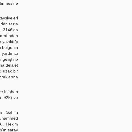
 dinmesine
avsiyeleri
nden fazla
E. 3146’da
tarafından
 yazıldığı
u belgenin
 yardımcı
geliştirip
na delalet
i uzak bir
raklarına
ve Isfahan
65–925) ve
in, Şah’ın
 Muhammed
li, Hekim
b’ın saray