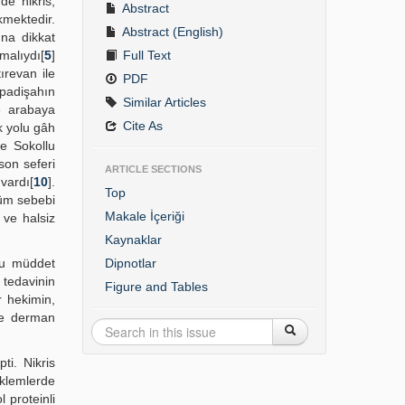
de nikris,
Abstract
mektedir.
Abstract (English)
ına dikkat
lmalıydı[
5
]
Full Text
ırevan ile
PDF
padişahın
Similar Articles
ne arabaya
Cite As
k yolu gâh
e Sokollu
son seferi
ARTICLE SECTIONS
vardı[
10
].
Top
lüm sebebi
Makale İçeriği
 ve halsiz
Kaynaklar
Bu müddet
Dipnotlar
 tedavinin
Figure and Tables
r hekimin,
 ve derman
ti. Nikris
eklemlerde
l proteinli