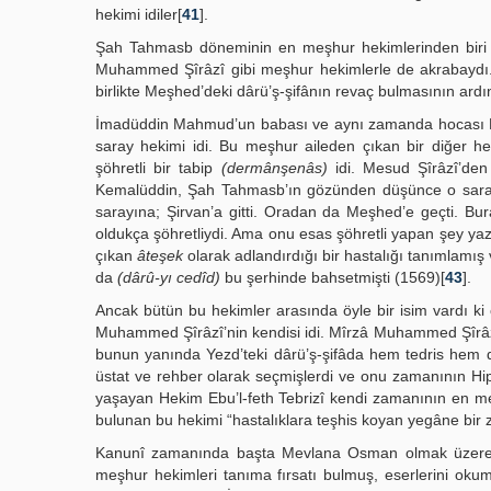
hekimi idiler[
41
].
Şah Tahmasb döneminin en meşhur hekimlerinden biri
Muhammed Şîrâzî gibi meşhur hekimlerle de akrabaydı.
birlikte Meşhed’deki dârü’ş-şifânın revaç bulmasının ar
İmadüddin Mahmud’un babası ve aynı zamanda hocası Mes
saray hekimi idi. Bu meşhur aileden çıkan bir diğer 
şöhretli bir tabip
(dermânşenâs)
idi. Mesud Şîrâzî’den
Kemalüddin, Şah Tahmasb’ın gözünden düşünce o sara
sarayına; Şirvan’a gitti. Oradan da Meşhed’e geçti. Bu
oldukça şöhretliydi. Ama onu esas şöhretli yapan şey yaz
çıkan
âteşek
olarak adlandırdığı bir hastalığı tanımlamış ve
da
(dârû-yı cedîd)
bu şerhinde bahsetmişti (1569)[
43
].
Ancak bütün bu hekimler arasında öyle bir isim vardı
Muhammed Şîrâzî’nin kendisi idi. Mîrzâ Muhammed Şîrâz
bunun yanında Yezd’teki dârü’ş-şifâda hem tedris hem d
üstat ve rehber olarak seçmişlerdi ve onu zamanının Hipo
yaşayan Hekim Ebu’l-feth Tebrizî kendi zamanının en me
bulunan bu hekimi “hastalıklara teşhis koyan yegâne bir z
Kanunî zamanında başta Mevlana Osman olmak üzere Os
meşhur hekimleri tanıma fırsatı bulmuş, eserlerini ok