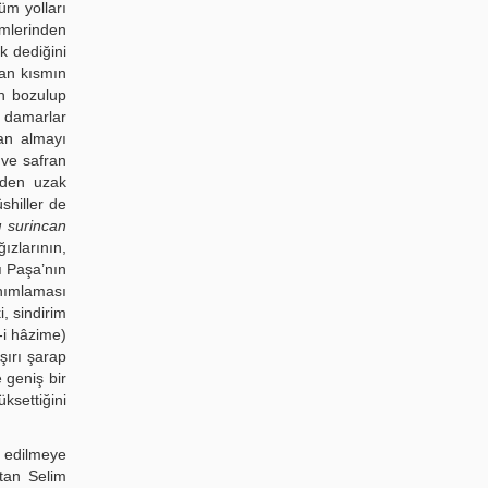
üm yolları
imlerinden
k dediğini
lan kısmın
in bozulup
e damarlar
kan almayı
 ve safran
kiden uzak
shiller de
ı surincan
ızlarının,
ı Paşa’nın
tanımlaması
i, sindirim
-i hâzime)
şırı şarap
 geniş bir
ksettiğini
i edilmeye
tan Selim