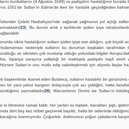
larını kurduklarını (4 Ağustos 1549) ve padişahın hastalığının burada 
sonra 1551’de Sultan’ın Edirne’de iken bir hastalık geçirdiğinden bahse
ği İskender Çelebi Hasbahçesi’nde sağanak yağmurun yol açtığı seller
yazmaktadır[
23
]. Bu durum artık o tarihlerde iyiden iyiye rahatsızlandı
ğlanabilir.
nda nikris hastalığının sultanı iyiden iyiye esir aldığını, çok büyük acı
 bulamaması nedeniyle sultanın bu durumun başkaları tarafından bi
zulduğu ve nikristen çok mustarip olduğu yolundaki bilgiler Avrupa’daki
chia, İspanya sarayına yolladığı bir mektupta padişahı hayli sinirli
Hürrem Sultan’ın onu mutlu edip sakinleştirmek için afyonlu ilaçlar haz
lı başkentinde ikamet eden Busbecq, sultanın hastalıklı bir görünümü
 bir yara yahut kangren dolayısıyla çok acı çektiğini, hatta kendisin
 sürdüğünü yazmaktadır[
26
]. Marcantonio Donini ise Sultan’ın kötüle
ki ölmesine ramak kaldı; her yerleri su topladı, bacakları şişti, iştahın
ında dört beş kez nöbet geçirerek bayıldı, hatta bir seferinde öldüğünü
ıkacağına inanmıyordu. Çoğunluk, doktorunun yoğun çabalarına karşın