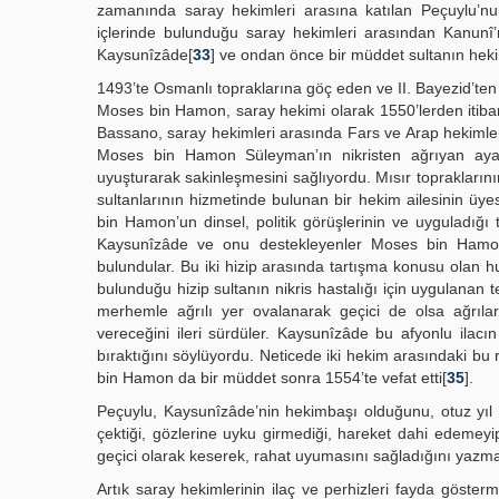
zamanında saray hekimleri arasına katılan Peçuylu’nun
içlerinde bulunduğu saray hekimleri arasından Kanunî’n
Kaysunîzâde[
33
] ve ondan önce bir müddet sultanın hek
1493’te Osmanlı topraklarına göç eden ve II. Bayezid’ten 
Moses bin Hamon, saray hekimi olarak 1550’lerden itibare
Bassano, saray hekimleri arasında Fars ve Arap hekimle
Moses bin Hamon Süleyman’ın nikristen ağrıyan ayak
uyuşturarak sakinleşmesini sağlıyordu. Mısır toprakları
sultanlarının hizmetinde bulunan bir hekim ailesini
bin Hamon’un dinsel, politik görüşlerinin ve uyguladığı
Kaysunîzâde ve onu destekleyenler Moses bin Hamon’
bulundular. Bu iki hizip arasında tartışma konusu olan 
bulunduğu hizip sultanın nikris hastalığı için uygulanan 
merhemle ağrılı yer ovalanarak geçici de olsa ağrıla
vereceğini ileri sürdüler. Kaysunîzâde bu afyonlu ilacın
bıraktığını söylüyordu. Neticede iki hekim arasındaki 
bin Hamon da bir müddet sonra 1554’te vefat etti[
35
].
Peçuylu, Kaysunîzâde’nin hekimbaşı olduğunu, otuz yıl 
çektiği, gözlerine uyku girmediği, hareket dahi edemeyip
geçici olarak keserek, rahat uyumasını sağladığını yazma
Artık saray hekimlerinin ilaç ve perhizleri fayda göste