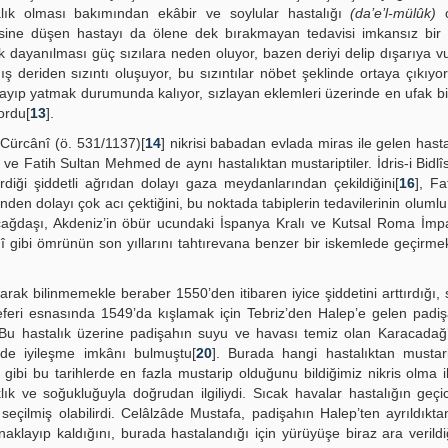
lık olması bakımından ekâbir ve soylular hastalığı
(da’e’l-mülûk)
o
ine düşen hastayı da ölene dek bırakmayan tedavisi imkansız bir ha
k dayanılması güç sızılara neden oluyor, bazen deriyi delip dışarıya 
deriden sızıntı oluşuyor, bu sızıntılar nöbet şeklinde ortaya çıkıyor
yıp yatmak durumunda kalıyor, sızlayan eklemleri üzerinde en ufak bir
ordu[
13
].
 Cürcânî (ö. 531/1137)[
14
] nikrisi babadan evlada miras ile gelen hasta
ve Fatih Sultan Mehmed de aynı hastalıktan mustariptiler. İdris-i Bidl
erdiği şiddetli ağrıdan dolayı gaza meydanlarından çekildiğini[
16
], Fa
nden dolayı çok acı çektiğini, bu noktada tabiplerin tedavilerinin olumlu 
 çağdaşı, Akdeniz’in öbür ucundaki İspanya Kralı ve Kutsal Roma İmpa
nî gibi ömrünün son yıllarını tahtırevana benzer bir iskemlede geçirm
rak bilinmemekle beraber 1550’den itibaren iyice şiddetini arttırdığı, s
 seferi esnasında 1549’da kışlamak için Tebriz’den Halep’e gelen padiş
ı. Bu hastalık üzerine padişahın suyu ve havası temiz olan Karacadağ
nde iyileşme imkânı bulmuştu[
20
]. Burada hangi hastalıktan mustar
 gibi bu tarihlerde en fazla mustarip olduğunu bildiğimiz nikris olma i
aklık ve soğukluğuyla doğrudan ilgiliydi. Sıcak havalar hastalığın geçi
eçilmiş olabilirdi. Celâlzâde Mustafa, padişahın Halep’ten ayrıldıkt
layıp kaldığını, burada hastalandığı için yürüyüşe biraz ara verildiğ