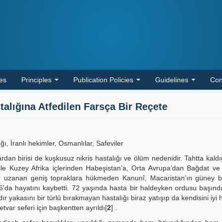
les
Principles
Publication Policies
Guidelines
Con
alığına Atfedilen Farsça Bir Reçete
, İranlı hekimler, Osmanlılar, Safeviler
rdan birisi de kuşkusuz nikris hastalığı ve ölüm nedenidir. Tahtta kaldığ
ile Kuzey Afrika içlerinden Habeşistan’a, Orta Avrupa’dan Bağdat ve
 uzanan geniş topraklara hükmeden Kanunî, Macaristan’ın güney ba
66’da hayatını kaybetti. 72 yaşında hasta bir haldeyken ordusu başın
dır yakasını bir türlü bırakmayan hastalığı biraz yatışıp da kendisini iyi
var seferi için başkentten ayrıldı[
2
] .