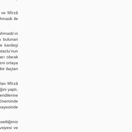
 ve Mîrzâ
hmasb ile
Tahmasb’ın
a bulunan
e kardeşi
taclu’nun
arı olarak
eni ortaya
bir ilaçtan
lan Mîrzâ
ini yaptı,
endilerine
 döneminde
imayesinde
ettiğimiz
vsiyesi ve