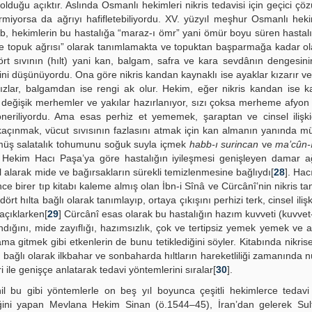
 olduğu açıktır. Aslında Osmanlı hekimleri nikris tedavisi için geçici çöz
çirmiyorsa da ağrıyı hafifletebiliyordu. XV. yüzyıl meşhur Osmanlı hek
tab, hekimlerin bu hastalığa “maraz-ı ömr” yani ömür boyu süren hastalı
 ve topuk ağrısı” olarak tanımlamakta ve topuktan başparmağa kadar o
i dört sıvının (hılt) yani kan, balgam, safra ve kara sevdânın dengesin
i düşünüyordu. Ona göre nikris kandan kaynaklı ise ayaklar kızarır v
ı sızlar, balgamdan ise rengi ak olur. Hekim, eğer nikris kandan ise 
dan değişik merhemler ve yakılar hazırlanıyor, sızı çoksa merheme afyon
er öneriliyordu. Ama esas perhiz et yememek, şaraptan ve cinsel iliş
açınmak, vücut sıvısının fazlasını atmak için kan almanın yanında mü
müş salatalık tohumunu soğuk suyla içmek
habb-ı surincan
ve
ma’cûn-
. Hekim Hacı Paşa’ya göre hastalığın iyileşmesi genişleyen damar ağ
hil alarak mide ve bağırsakların sürekli temizlenmesine bağlıydı[
28
]. Hac
önce birer tıp kitabı kaleme almış olan İbn-i Sînâ ve Cürcânî’nin nikris 
ört hılta bağlı olarak tanımlayıp, ortaya çıkışını perhizi terk, cinsel ilişk
açıklarken[
29
] Cürcânî esas olarak bu hastalığın hazım kuvveti (kuvvet
dığını, mide zayıflığı, hazımsızlık, çok ve tertipsiz yemek yemek ve a
itmek gibi etkenlerin de bunu tetiklediğini söyler. Kitabında nikrise
ağlı olarak ilkbahar ve sonbaharda hıltların hareketliliği zamanında nü
i ile genişçe anlatarak tedavi yöntemlerini sıralar[
30
].
hil bu gibi yöntemlerle on beş yıl boyunca çeşitli hekimlerce tedav
ğini yapan Mevlana Hekim Sinan (ö.1544–45), İran’dan gelerek Sul