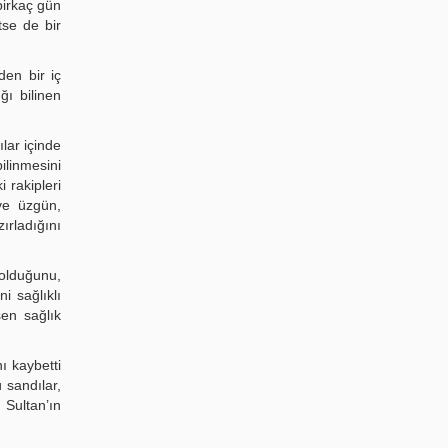
birkaç gün
tse de bir
den bir iç
ğı bilinen
lar içinde
linmesini
 rakipleri
 ve üzgün,
ırladığını
 olduğunu,
i sağlıklı
şen sağlık
ı kaybetti
 sandılar,
 Sultan’ın