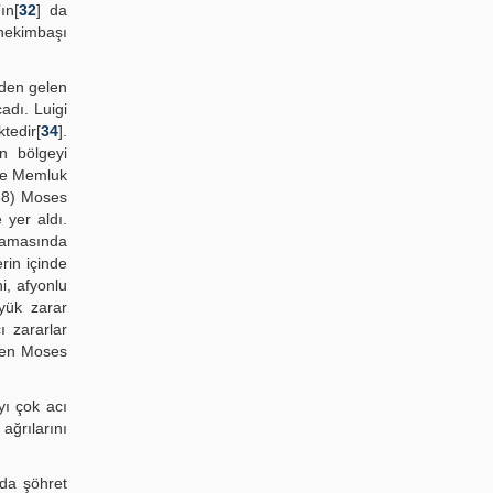
ın[
32
] da
 hekimbaşı
eden gelen
adı. Luigi
tedir[
34
].
n bölgeyi
 de Memluk
68) Moses
 yer aldı.
lamasında
rin içinde
i, afyonlu
yük zarar
ı zararlar
üşen Moses
yı çok acı
ağrılarını
’da şöhret