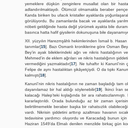
yemeklere düşkün zenginlere musallat olan bir hasta
adlandırılmaktaydı. Ölümcül olmamakla beraber pençes
Kanda biriken bu ufacık kristaller ayaklarda yoğunlaşara
görülüyordu. Bu zamanlarda bacak ve ayaklarda yarılmış 
nöbeti geldiğinde hasta değil yürümek ayakta bile durama
basınca hatta hafif giysilerin dokunuşuna bile dayanamıy
XII. yüzyılın Harezmşâhlı hekimlerinden İsmail b. Hasan
tanımlar[
15
]. Bazı Osmanlı kroniklerine göre Osman Bey 
Bey’in ayak bileklerindeki ağrı ve nikris hastalığının v
Mehmed’in de eklem ağrıları ve nikris hastalığının şiddeti
vermediğini yazmaktadır[
17
]. Ne tuhaftır ki Kanunî’nin
Felipe de aynı hastalıktan şikâyetçiydi. O da tıpkı Kanu
kalmıştı[
18
].
Kanunî’nin nikris hastalığının ne zaman başladığı tam ola
dayanılamaz bir hal aldığı söylenebilir[
19
]. İkinci İran
kalacağı Halep’teki kışlağında bir ara rahatsızlanmışt
kararlaştırıldı. Orada bulunduğu az bir zaman içerisi
belirtilmemekle beraber başka bir rahatsızlık olabileceği
vardı. Nikrisin şiddetini arttırıp azaltması havanın sıc
tedavisine yardımcı oluyordu ve Karacadağ bunun için s
Haziran 1549’da Elmalı denilen menzilde birkaç gün konak