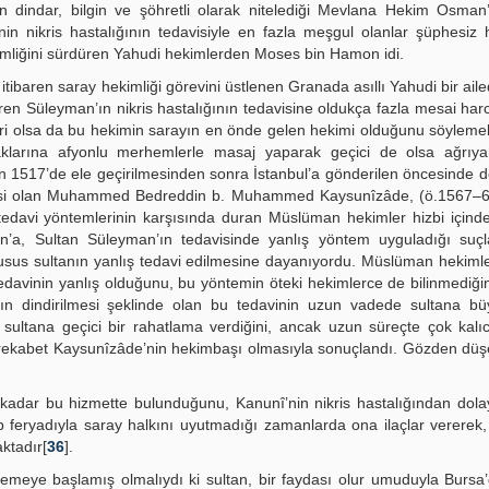
 dindar, bilgin ve şöhretli olarak nitelediği Mevlana Hekim Osman’
in nikris hastalığının tedavisiyle en fazla meşgul olanlar şüphesiz
imliğini sürdüren Yahudi hekimlerden Moses bin Hamon idi.
itibaren saray hekimliği görevini üstlenen Granada asıllı Yahudi bir ail
n Süleyman’ın nikris hastalığının tedavisine oldukça fazla mesai harc
ri olsa da bu hekimin sarayın en önde gelen hekimi olduğunu söylemek
larına afyonlu merhemlerle masaj yaparak geçici de olsa ağrıya
nın 1517’de ele geçirilmesinden sonra İstanbul’a gönderilen öncesinde
n üyesi olan Muhammed Bedreddin b. Muhammed Kaysunîzâde, (ö.1567–
 tedavi yöntemlerinin karşısında duran Müslüman hekimler hizbi içinde
a, Sultan Süleyman’ın tedavisinde yanlış yöntem uyguladığı suç
husus sultanın yanlış tedavi edilmesine dayanıyordu. Müslüman hekimle
tedavinin yanlış olduğunu, bu yöntemin öteki hekimlerce de bilinmediğin
rın dindirilmesi şeklinde olan bu tedavinin uzun vadede sultana bü
 sultana geçici bir rahatlama verdiğini, ancak uzun süreçte çok kalıc
bu rekabet Kaysunîzâde’nin hekimbaşı olmasıyla sonuçlandı. Gözden d
kadar bu hizmette bulunduğunu, Kanunî’nin nikris hastalığından dola
 feryadıyla saray halkını uyutmadığı zamanlarda ona ilaçlar vererek, 
ktadır[
36
].
rmemeye başlamış olmalıydı ki sultan, bir faydası olur umuduyla Bursa