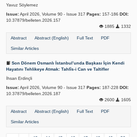
Yavuz Söylemez
Publication Policies
Issue:
April 2026, Volume 90 - Issue 317
Pages:
157-186
DOI:
10.37879/belleten.2026.157
Guidelines
1885
1332
Contact Us
Abstract
Abstract (English)
Full Text
PDF
Similar Articles
Son Dönem Osmanlı İstanbul’unda Başkası İçin Kendi
Hayatını Tehlikeye Atmak: Tahlîs-i Can ve Taltifler
İhsan Erdinçli
Issue:
April 2026, Volume 90 - Issue 317
Pages:
187-228
DOI:
10.37879/belleten.2026.187
2600
1605
Abstract
Abstract (English)
Full Text
PDF
Similar Articles