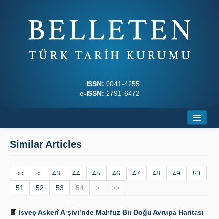
ISSN:
0041-4255
e-ISSN:
2791-6472
Home
Similar Articles
About
<<
Journal Boards
<
43
44
45
46
47
48
49
50
51
52
53
54
>
>>
Writing Rules
İsveç Askerî Arşivi’nde Mahfuz Bir Doğu Avrupa Haritası
Principles