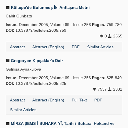
Kültepe'de Bulunmuş İki Antlaşma Metni
Cahit Günbattı
Issue:
December 2005, Volume 69 - Issue 256
Pages:
759-780
DOI:
10.37879/belleten.2005.759
0
2565
Abstract
Abstract (English)
PDF
Similar Articles
Gregoryen Kıpçaklar'a Dair
Gülnisa Aynakulova
Issue:
December 2005, Volume 69 - Issue 256
Pages:
825-840
DOI:
10.37879/belleten.2005.825
7537
2331
Abstract
Abstract (English)
Full Text
PDF
Similar Articles
MİRZA ŞEMS-İ BUHARA-YÎ, Tarih-i Buhara, Hokand ve