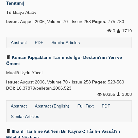
Tanıtımı]
Türkkaya Ataöv
Issue:
August 2006, Volume 70 - Issue 258
Pages:
775-780
0
1719
Abstract
PDF
Similar Articles
Kuman Kıpçakların Tarihinde İgor Destanı'nın Yeri ve
Önemi
Muallâ Uydu Yücel
Issue:
August 2006, Volume 70 - Issue 258
Pages:
523-560
DOI:
10.37879/belleten.2006.523
60355
3808
Abstract
Abstract (English)
Full Text
PDF
Similar Articles
İlhanlı Tarihine Ait Yeni Bir Kaynak: Târih-i Vassâf'ın
Müellif Nüshası