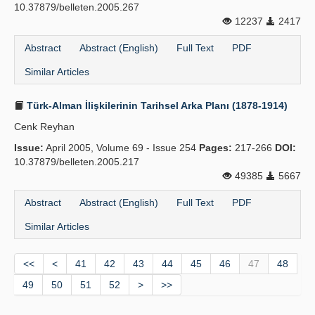
10.37879/belleten.2005.267
12237
2417
Abstract
Abstract (English)
Full Text
PDF
Similar Articles
Türk-Alman İlişkilerinin Tarihsel Arka Planı (1878-1914)
Cenk Reyhan
Issue:
April 2005, Volume 69 - Issue 254
Pages:
217-266
DOI:
10.37879/belleten.2005.217
49385
5667
Abstract
Abstract (English)
Full Text
PDF
Similar Articles
<<
<
41
42
43
44
45
46
47
48
49
50
51
52
>
>>