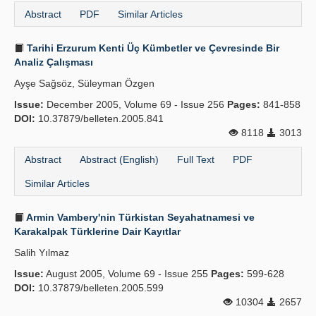
Abstract
PDF
Similar Articles
Tarihi Erzurum Kenti Üç Kümbetler ve Çevresinde Bir
Analiz Çalışması
Ayşe Sağsöz, Süleyman Özgen
Issue:
December 2005, Volume 69 - Issue 256
Pages:
841-858
DOI:
10.37879/belleten.2005.841
8118
3013
Abstract
Abstract (English)
Full Text
PDF
Similar Articles
Armin Vambery'nin Türkistan Seyahatnamesi ve
Karakalpak Türklerine Dair Kayıtlar
Salih Yılmaz
Issue:
August 2005, Volume 69 - Issue 255
Pages:
599-628
DOI:
10.37879/belleten.2005.599
10304
2657