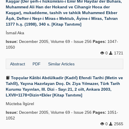
Kaşgar (Der şerh-i hükümrâni-i Emir Mir Haydar der Buhara,
Muhammed Ali Han der Hokand ve Cihangir Hoca der
Kaşgar), mukaddeme, tashih ve tahkik Muhammed Ekber
Âşık, Defter-i Neşr-i Miras-ı Mektub, Âyine-i Miras, Tahran
1377 h.ş. (1998), 340 s. [Kitap Tanıtımı]
İ̇smail Aka
Issue:
December 2005, Volume 69 - Issue 256
Pages:
1047-
1050
0
1721
Abstract
PDF
Similar Articles
Topçular Kâtibi Abdülkadir (Kadrî) Efendi Tarihi (Metin ve
Tahlîl), Yayına Hazırlayan Doç. Dr. Ziya Yılmazer, Türk Tarih
Kurumu Yayınları, III. Dizi - Sayı 21, 2 cilt, Ankara 2003,
LXVII+1178+Dizin+Ekler [Kitap Tanıtımı]
Mücteba İlgürel
Issue:
December 2005, Volume 69 - Issue 256
Pages:
1051-
1052
0
2565