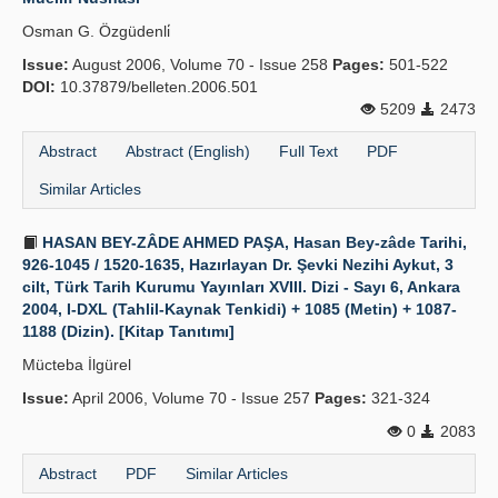
Osman G. Özgüdenli̇
Issue:
August 2006, Volume 70 - Issue 258
Pages:
501-522
DOI:
10.37879/belleten.2006.501
5209
2473
Abstract
Abstract (English)
Full Text
PDF
Similar Articles
HASAN BEY-ZÂDE AHMED PAŞA, Hasan Bey-zâde Tarihi,
926-1045 / 1520-1635, Hazırlayan Dr. Şevki Nezihi Aykut, 3
cilt, Türk Tarih Kurumu Yayınları XVIII. Dizi - Sayı 6, Ankara
2004, I-DXL (Tahlil-Kaynak Tenkidi) + 1085 (Metin) + 1087-
1188 (Dizin). [Kitap Tanıtımı]
Mücteba İlgürel
Issue:
April 2006, Volume 70 - Issue 257
Pages:
321-324
0
2083
Abstract
PDF
Similar Articles