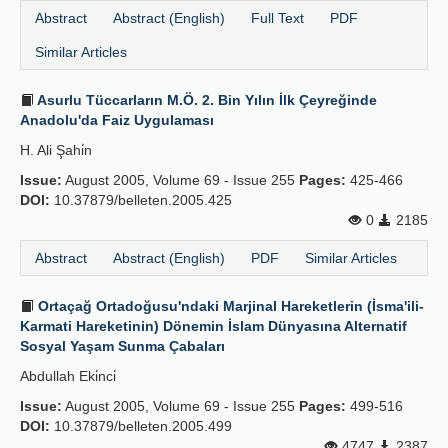
Abstract
Abstract (English)
Full Text
PDF
Similar Articles
Asurlu Tüccarların M.Ö. 2. Bin Yılın İlk Çeyreğinde
Anadolu'da Faiz Uygulaması
H. Ali Şahi̇n
Issue:
August 2005, Volume 69 - Issue 255
Pages:
425-466
DOI:
10.37879/belleten.2005.425
0
2185
Abstract
Abstract (English)
PDF
Similar Articles
Ortaçağ Ortadoğusu'ndaki Marjinal Hareketlerin (İsma'ili-
Karmati Hareketinin) Dönemin İslam Dünyasına Alternatif
Sosyal Yaşam Sunma Çabaları
Abdullah Eki̇nci̇
Issue:
August 2005, Volume 69 - Issue 255
Pages:
499-516
DOI:
10.37879/belleten.2005.499
4747
2387