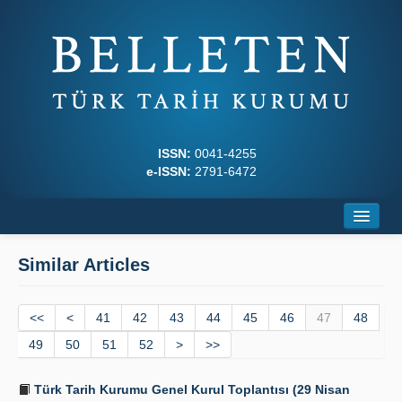
ISSN:
0041-4255
e-ISSN:
2791-6472
Home
Similar Articles
About
<<
Journal Boards
<
41
42
43
44
45
46
47
48
49
50
51
52
>
>>
Writing Rules
Türk Tarih Kurumu Genel Kurul Toplantısı (29 Nisan
Principles