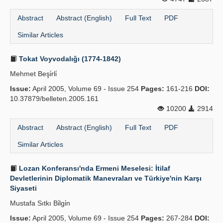
Abstract
Abstract (English)
Full Text
PDF
Similar Articles
Tokat Voyvodalığı (1774-1842)
Mehmet Beşi̇rli̇
Issue:
April 2005, Volume 69 - Issue 254
Pages:
161-216
DOI:
10.37879/belleten.2005.161
10200
2914
Abstract
Abstract (English)
Full Text
PDF
Similar Articles
Lozan Konferansı'nda Ermeni Meselesi: İtilaf
Devletlerinin Diplomatik Manevraları ve Türkiye'nin Karşı
Siyaseti
Mustafa Sıtkı Bi̇lgi̇n
Issue:
April 2005, Volume 69 - Issue 254
Pages:
267-284
DOI: