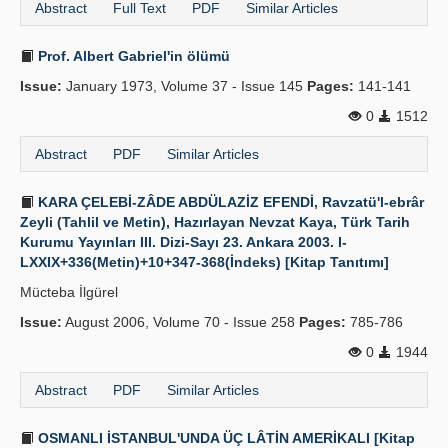
Abstract
Full Text
PDF
Similar Articles
Prof. Albert Gabriel'in ölümü
Issue:
January 1973, Volume 37 - Issue 145
Pages:
141-141
0
1512
Abstract
PDF
Similar Articles
KARA ÇELEBİ-ZÂDE ABDÜLAZİZ EFENDİ, Ravzatü'l-ebrâr
Zeyli (Tahlil ve Metin), Hazırlayan Nevzat Kaya, Türk Tarih
Kurumu Yayınları III. Dizi-Sayı 23. Ankara 2003. I-
LXXIX+336(Metin)+10+347-368(İndeks) [Kitap Tanıtımı]
Mücteba İlgürel
Issue:
August 2006, Volume 70 - Issue 258
Pages:
785-786
0
1944
Abstract
PDF
Similar Articles
OSMANLI İSTANBUL'UNDA ÜÇ LÂTİN AMERİKALI [Kitap