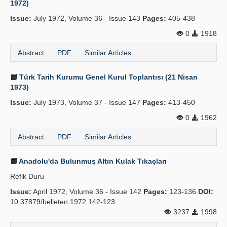
1972)
Publication Policies
Issue:
July 1972, Volume 36 - Issue 143
Pages:
405-438
Guidelines
0
1918
Abstract
PDF
Similar Articles
Contact Us
Türk Tarih Kurumu Genel Kurul Toplantısı (21 Nisan
1973)
Issue:
July 1973, Volume 37 - Issue 147
Pages:
413-450
0
1962
Abstract
PDF
Similar Articles
Anadolu'da Bulunmuş Altın Kulak Tıkaçları
Refik Duru
Issue:
April 1972, Volume 36 - Issue 142
Pages:
123-136
DOI:
10.37879/belleten.1972.142-123
3237
1998