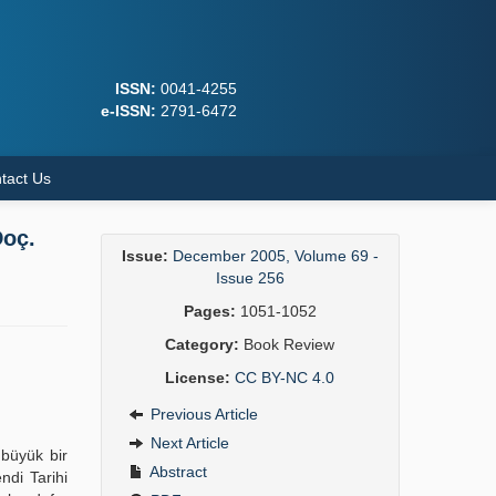
ISSN:
0041-4255
e-ISSN:
2791-6472
tact Us
Doç.
Issue:
December 2005, Volume 69 -
Issue 256
Pages:
1051-1052
Category:
Book Review
License:
CC BY-NC 4.0
Previous Article
Next Article
 büyük bir
Abstract
ndi Tarihi