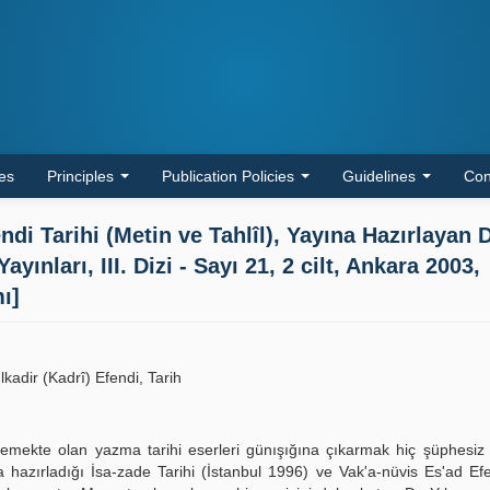
les
Principles
Publication Policies
Guidelines
Con
ndi Tarihi (Metin ve Tahlîl), Yayına Hazırlayan 
ınları, III. Dizi - Sayı 21, 2 cilt, Ankara 2003,
ı]
kadir (Kadrî) Efendi, Tarih
lemekte olan yazma tarihi eserleri günışığına çıkarmak hiç şüphesiz
 hazırladığı İsa-zade Tarihi (İstanbul 1996) ve Vak'a-nüvis Es'ad Efe