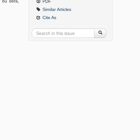
r bu defa,
PDF
Similar Articles
Cite As