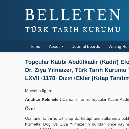
Home
About
Journal Boards
Writing Ru
Topçular Kâtibi Abdülkadir (Kadrî) Efe
Dr. Ziya Yılmazer, Türk Tarih Kurumu Yay
LXVII+1178+Dizin+Ekler [Kitap Tanıtım
Mücteba İlgürel
Anahtar Kelimeler:
Osmanlı Tarihi, Topçular Kâtibi, Abdül
Özet
Osmanlı Tarihi'ne ait olup da kütüphane raflarında bek
hizmettir. Doç. Dr. Ziya Yılmazer'in bundan önce yayına