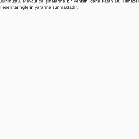
bulunmuştu. Mevcut çalışmalarına bir yenisini daha katan Dr. Yılmaze
r eseri tarihçilerin yararına sunmaktadır.