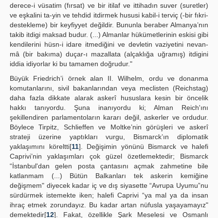
derece-i vüsatim (fırsat) ve bir itilaf ve ittihadın suver (suretler)
ve eşkalini ta-yin ve tehdid itdirmek hususi kabil-i terviç (-bir fıkri-
destekleme) bir keyfiyyet değildir. Bununla beraber Almanya’nın
takib itdigi maksad budur. (...) Almanlar hükümetlerinin eskisi gibi
kendilerini hüsn-i idare itmediğini ve devletin vaziyetini nevan-
mâ (bir bakıma) duçar-ı mazallata (alçaklığa uğramış) itdigini
iddia idiyorlar ki bu tamamen doğrudur."
Büyük Friedrich’i örnek alan II. Wilhelm, ordu ve donanma
komutanlarını, sivil bakanlarından veya meclisten (Reichstag)
daha fazla dikkate alarak askerî hususlara kesin bir öncelik
hakkı tanıyordu. Şuna inanıyordu ki; Alman Reich'ını
şekillendiren parlamentoların kararı değil, askerler ve ordudur.
Böylece Tirpitz, Schlieffen ve Moltke’nin görüşleri ve askerî
strateji üzerine yaptıkları vurgu, Bismarck’ın diplomatik
yaklaşımını köreltti[
11
]. Değişimin yönünü Bismarck ve halefi
Caprivi’nin yaklaşımları çok güzel özetlemektedir; Bismarck
“İstanbul'dan gelen posta çantasını açmak zahmetine bile
katlanmam (...) Bütün Balkanları tek askerin kemiğine
değişmem" diyecek kadar iç ve dış siyasette “Avrupa Uyumu”nu
sürdürmek istemekte iken; halefi Caprivi “ya mal ya da insan
ihraç etmek zorundayız. Bu kadar artan nüfusla yaşayamayız"
demektedir[
12
]. Fakat, özellikle Şark Meselesi ve Osmanlı