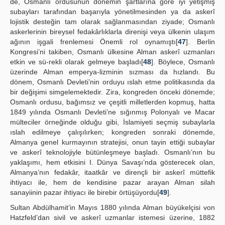
de, Osmanlı ordusunun dönemin şartlarına göre iyi yetişmiş
subayları tarafından başarıyla yönetilmesinden ya da askerî
lojistik desteğin tam olarak sağlanmasından ziyade; Osmanlı
askerlerinin bireysel fedakârlıklarla direnişi veya ülkenin ulaşım
ağının işgali frenlemesi Önemli rol oynamıştı[
47
]. Berlin
Kongresi’ni takiben, Osmanlı ülkesine Alman askerî uzmanları
etkin ve sü-rekli olarak gelmeye başladı[
48
]. Böylece, Osmanlı
üzerinde Alman emperya-lizminin sızması da hızlandı. Bu
dönem, Osmanlı Devleti’nin orduyu ıslah etme politikasında da
bir değişimi simgelemektedir. Zira, kongreden önceki dönemde;
Osmanlı ordusu, bağımsız ve çeşitli milletlerden kopmuş, hatta
1849 yılında Osmanlı Devleti’ne sığınmış Polonyalı ve Macar
mülteciler örneğinde olduğu gibi, İslamiyeti seçmiş subaylarla
ıslah edilmeye çalışılırken; kongreden sonraki dönemde,
Almanya genel kurmayının stratejisi, onun tayin ettiği subaylar
ve askerî teknolojiyle bütünleşmeye başladı. Osmanlı’nın bu
yaklaşımı, hem etkisini I. Dünya Savaşı’nda gösterecek olan,
Almanya’nın fedakâr, itaatkâr ve dirençli bir askerî müttefik
ihtiyacı ile, hem de kendisine pazar arayan Alman silah
sanayiinin pazar ihtiyacı ile birebir örtüşüyordu[
49
].
Sultan Abdülhamit’in Mayıs 1880 yılında Alman büyükelçisi von
Hatzfeld’dan sivil ve askerî uzmanlar istemesi üzerine, 1882