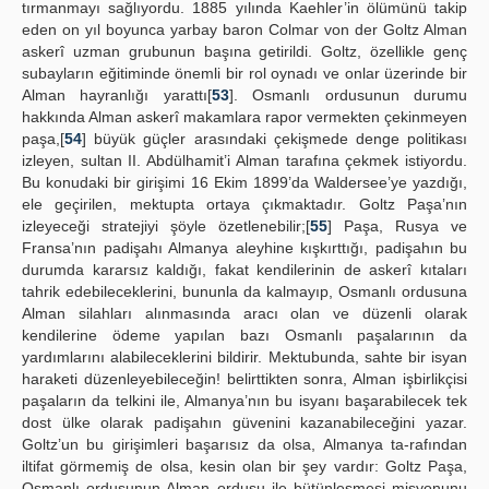
tırmanmayı sağlıyordu. 1885 yılında Kaehler’in ölümünü takip
eden on yıl boyunca yarbay baron Colmar von der Goltz Alman
askerî uzman grubunun başına getirildi. Goltz, özellikle genç
subayların eğitiminde önemli bir rol oynadı ve onlar üzerinde bir
Alman hayranlığı yarattı[
53
]. Osmanlı ordusunun durumu
hakkında Alman askerî makamlara rapor vermekten çekinmeyen
paşa,[
54
] büyük güçler arasındaki çekişmede denge politikası
izleyen, sultan II. Abdülhamit’i Alman tarafına çekmek istiyordu.
Bu konudaki bir girişimi 16 Ekim 1899’da Waldersee’ye yazdığı,
ele geçirilen, mektupta ortaya çıkmaktadır. Goltz Paşa’nın
izleyeceği stratejiyi şöyle özetlenebilir;[
55
] Paşa, Rusya ve
Fransa’nın padişahı Almanya aleyhine kışkırttığı, padişahın bu
durumda kararsız kaldığı, fakat kendilerinin de askerî kıtaları
tahrik edebileceklerini, bununla da kalmayıp, Osmanlı ordusuna
Alman silahları alınmasında aracı olan ve düzenli olarak
kendilerine ödeme yapılan bazı Osmanlı paşalarının da
yardımlarını alabileceklerini bildirir. Mektubunda, sahte bir isyan
haraketi düzenleyebileceğin! belirttikten sonra, Alman işbirlikçisi
paşaların da telkini ile, Almanya’nın bu isyanı başarabilecek tek
dost ülke olarak padişahın güvenini kazanabileceğini yazar.
Goltz’un bu girişimleri başarısız da olsa, Almanya ta-rafından
iltifat görmemiş de olsa, kesin olan bir şey vardır: Goltz Paşa,
Osmanlı ordusunun Alman ordusu ile bütünleşmesi misyonunu