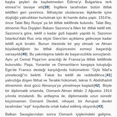
başka şeyleri de kaybetmeden Edirne’yi Bulgarlara terk
etmesi”ni tavsiye etti[
39
]. İngiltere tarafından bütün ittifak
teklifleri geri çevirince, İttihatçılar uluslararası ilişkilerde içine
düştüğü yalnızlıktan kurtulmak için iki hamle daha yaptı. 1914’te,
önce Talat Bey Rusya’ ya bir ittifak teklifinde bulundu. Talat Bey,
dönemin Rus Dışişleri Bakanı Sazonov’a fiilen bir ittifak teklif etti.
Sazonov'a göre, teklif o kadar gizli kapaklı yapıldı ki, Sazonov
İstanbul’daki Rus orta elçisi Giers’ten açıklama gelinceye kadar
teklifi açık bıraktı. Bunun ötesinde bir şey olmadı ve Alman
büyükelçiliğinin bu ittifak düşüncesini ezmeyi başardığı
varsayıldı[
40
]. Bu yakınlaşma talebi de başarısızlıkla sonuçlandı.
Aynı yıl Cemal Paşa’nın aracılığı ile Fransa’ya ittifak teklifinde
bulunuldu. Paşa, Yunanlar ve Osmanlıların kavgaya tutuştuğu
Ege’de Fransız desteği karşılığında hükümetinin “Üçlü İtilaf’a
yöneleceği”ni belirtti. Fakat bu teklifi de reddedilince,[
41
]
yalnızlığa düşen İttihat ve Terakki hükümeti, tekrar II. Abdülhatnit
döneminin dost gücü Almanya’ya yönelmeye başladı[
42
]. Böyle
bir diplomatik ortamda, Osmanlı-Alman ittifakı 2 Ağustos 1914
yılında imzalandı. Bu antlaşma ile, diplomaside uzun süredir
küçümsenen Osmanlı Devleti, nihayet, bir Avrupalı devlet
tarafından “eşit” koşullarda ortak kabul edilmiş oluyordu[
43
].
Balkan Savaşlarından sonra Osmanlı içişlerindeki gelişme,