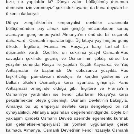
bize; ne yapılabilir ki? Dünya zaten bölüşülmüş durumda
demesine izin veremeyiz” şeklindeki uyarısı da buna duyulan bir
öfkenin ifadesiydi.
Dünya zenginliklerinin emperyalist devletler arasındaki
bölüşümünden pay almak için giriştiği mücadeleden sonuç
alamayan genç emperyalist Almanya’nın önünde bir seçenek
daha vardı: Osmanlı imparatorluğu. Üç kıtaya yayılmış bu geniş
ülkede, İngiltere, Fransa ve Rusya’ya karşı tarihsel bir
düşmanlık vardı. Özellikle on sekizinci yüzyıl Osmanlı-Rus
savaşları şeklinde geçmiş ve Osmanlı'nın çöküş süreci bu
yüzyılın sonunda Rusya ile yapılan Küçük Kaynarca ve Yaş
Antlaşmaları ile başlamıştı. On dokuzuncu yüzyılda Rus
kışkırtıcılığı pan-slavizm ideolojisi ile kendini göstermiş ve
Balkan ülkeleri Osmanlıya karşı isyanlara girişmişti. Paris
Antlaşması örneğinde olduğu gibi; İngiltere ve Fransa’nın
Osmanlı’ya yardımları ise kendi çıkarlarını Rusya’ya karşı
pekiştirmekten öteye gitmemişti. Osmanlı Devleti’nin bakışıyla,
Almanya bu üç emperyal devlete karşı dengeleyici bir rol
oynayabilirdi. Almanya açısından değerlendirildiğinde, böyle bir
yaklaşım içindeki Osmanlı Devleti üzerinde egemenlik kurmak
için geleneksel-emperyalist bir yöntem uygulamaya gerek
kalmadı. Almanya, Osmanlı Devleti’nin kendi rızasıyla Osmanlı