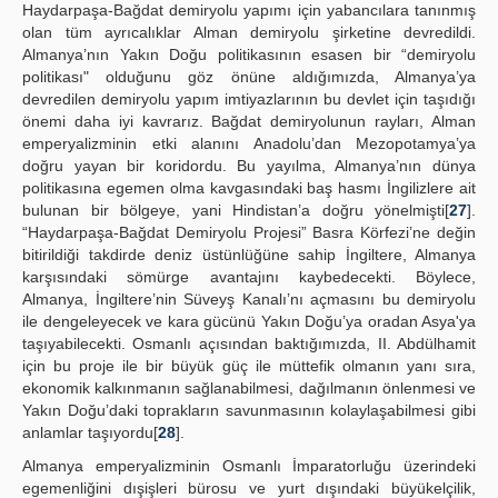
Haydarpaşa-Bağdat demiryolu yapımı için yabancılara tanınmış
olan tüm ayrıcalıklar Alman demiryolu şirketine devredildi.
Almanya’nın Yakın Doğu politikasının esasen bir “demiryolu
politikası" olduğunu göz önüne aldığımızda, Almanya’ya
devredilen demiryolu yapım imtiyazlarının bu devlet için taşıdığı
önemi daha iyi kavrarız. Bağdat demiryolunun rayları, Alman
emperyalizminin etki alanını Anadolu’dan Mezopotamya’ya
doğru yayan bir koridordu. Bu yayılma, Almanya’nın dünya
politikasına egemen olma kavgasındaki baş hasmı İngilizlere ait
bulunan bir bölgeye, yani Hindistan’a doğru yönelmişti[
27
].
“Haydarpaşa-Bağdat Demiryolu Projesi” Basra Körfezi’ne değin
bitirildiği takdirde deniz üstünlüğüne sahip İngiltere, Almanya
karşısındaki sömürge avantajını kaybedecekti. Böylece,
Almanya, İngiltere’nin Süveyş Kanalı’nı açmasını bu demiryolu
ile dengeleyecek ve kara gücünü Yakın Doğu’ya oradan Asya'ya
taşıyabilecekti. Osmanlı açısından baktığımızda, II. Abdülhamit
için bu proje ile bir büyük güç ile müttefik olmanın yanı sıra,
ekonomik kalkınmanın sağlanabilmesi, dağılmanın önlenmesi ve
Yakın Doğu’daki toprakların savunmasının kolaylaşabilmesi gibi
anlamlar taşıyordu[
28
].
Almanya emperyalizminin Osmanlı İmparatorluğu üzerindeki
egemenliğini dışişleri bürosu ve yurt dışındaki büyükelçilik,