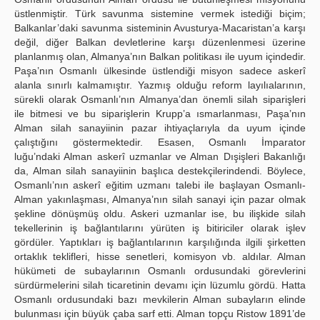
üstlenmiştir. Türk savunma sistemine vermek istediği biçim;
Balkanlar’daki savunma sisteminin Avusturya-Macaristan’a karşı
değil, diğer Balkan devletlerine karşı düzenlenmesi üzerine
planlanmış olan, Almanya’nın Balkan politikası ile uyum içindedir.
Paşa’nın Osmanlı ülkesinde üstlendiği misyon sadece askerî
alanla sınırlı kalmamıştır. Yazmış olduğu reform layılıalarının,
sürekli olarak Osmanlı’nın Almanya’dan önemli silah siparişleri
ile bitmesi ve bu siparişlerin Krupp’a ısmarlanması, Paşa’nın
Alman silah sanayiinin pazar ihtiyaçlarıyla da uyum içinde
çalıştığını göstermektedir. Esasen, Osmanlı İmparator
luğu’ndaki Alman askerî uzmanlar ve Alman Dışişleri Bakanlığı
da, Alman silah sanayiinin başlıca destekçilerindendi. Böylece,
Osmanlı’nın askerî eğitim uzmanı talebi ile başlayan Osmanlı-
Alman yakınlaşması, Almanya’nın silah sanayi için pazar olmak
şekline dönüşmüş oldu. Askeri uzmanlar ise, bu ilişkide silah
tekellerinin iş bağlantılarını yürüten iş bitiriciler olarak işlev
gördüler. Yaptıkları iş bağlantılarının karşılığında ilgili şirketten
ortaklık teklifleri, hisse senetleri, komisyon vb. aldılar. Alman
hükümeti de subaylarının Osmanlı ordusundaki görevlerini
sürdürmelerini silah ticaretinin devamı için lüzumlu gördü. Hatta
Osmanlı ordusundaki bazı mevkilerin Alman subayların elinde
bulunması için büyük çaba sarf etti. Alman topçu Ristow 1891’de