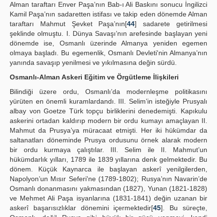
Alman taraftarı Enver Paşa’nın Bab-ı Ali Baskını sonucu İngilizci
Kamil Paşa’nın sadaretten istifası ve takip eden dönemde Alman
taraftarı Mahmut Şevket Paşa’nın[
44
] sadarete getirilmesi
şeklinde olmuştu. I. Dünya Savaşı’nın arefesinde başlayan yeni
dönemde ise, Osmanlı üzerinde Almanya yeniden egemen
olmaya başladı. Bu egemenlik, Osmanlı Devleti'nin Almanya’nın
yanında savaşıp yenilmesi ve yıkılmasına değin sürdü.
Osmanlı-Alman Askeri Eğitim ve Örgütleme İlişkileri
Bilindiği üzere ordu, Osmanlı’da modernleşme politikasını
yürüten en önemli kuramlardandı. III. Selim’in isteğiyle Prusyalı
albay von Goetze Türk topçu birliklerini denedemişti. Kapıkulu
askerini ortadan kaldırıp modern bir ordu kumayı amaçlayan II.
Mahmut da Prusya’ya müracaat etmişti. Her iki hükümdar da
saltanatları döneminde Prusya ordusunu örnek alarak modern
bir ordu kurmaya çalıştılar. III. Selim ile II. Mahmut’un
hükümdarlık yılları, 1789 ile 1839 yıllarına denk gelmektedir. Bu
dönem. Küçük Kaynarca ile başlayan askerî yenilgilerden,
Napolyon’un Mısır Seferi'ne (1789-1802); Rusya’nın Navarin’de
Osmanlı donanmasını yakmasından (1827), Yunan (1821-1828)
ve Mehmet Ali Paşa isyanlarına (1831-1841) değin uzanan bir
askerî başarısızlıklar dönemini içermektedir[
45
]. Bu süreçte,