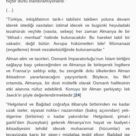
hiçbir dürtü inandıramıyorlardı.”
(…)
“Türkiya, inkişâfatının tarik-i tabiîsini takiben yoluna devam
iderek istediği vasıtaları istimal idecek ve bugünki heyuladaki
tezahüratı veçhile (vasıta, sebep) her zaman Almanya ile bir
“ittihad-ı menfaat" halinde bulunacakdır. Bu hareket tabiî bir
vakadır; değil bütün Avrupa hükümetleri bile! Mümanaat
(engelleme) itmek nezaketsizliğinde bulunamazlar."
Alman alim ve tacirleri, Osmanlı İmparatorluğu’nun İslam birliğini
sağlayıp başı çekeceğinden ve Almanya ile birleşerek İngiltere
ve Fransa’yı safdışı edip, bu zenginlik dolu ülkelerden Alman
iktisadının yararlanacağını yayıyorlardı. Böylece, bu fikrî
ortamda, Almanya, bir dost müttefik olarak Osmanlı halifesinin
etki alanına nüfuz edebilirdi. Konuyu bir Alman şarkiyatçı Iek
Jaeck’in şöyle değerlendirmektedir;[
24
]
“Helgoland ve Bağdad coğrafya itibarıyla birbirinden ne kadar
uzak iseler, siyasat nokta-i nazarından (bakış açısından) yek-
digerine (birbirine) o kadar yakındırlar. Helgoland, şimal-i
garbî’den (kuzeybatı) gelerek Almanya’nın hayat ve faaliyet-i
iktisadiyesini tehdid idecek muhacemat (hücumlar) ve
tecavüzata karşı bir siper-i müdafaa teşkil idiyor. Bağdad ise