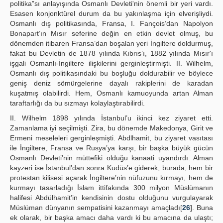
politika”sı anlayışında Osmanlı Devleti'nin önemli bir yeri vardı.
Esasen konjonktürel durum da bu yakınlaşma için elverişliydi.
Osmanlı dış politikasında, Fransa, I. Fançois’dan Napolyon
Bonapart’ın Mısır seferine değin en etkin devlet olmuş, bu
dönemden itibaren Fransa’dan boşalan yeri İngiltere doldurmuş,
fakat bu Devletin de 1878 yılında Kıbrıs’ı, 1882 yılında Mısır'ı
işgali Osmanlı-İngiltere ilişkilerini gerginleştirmişti. II. Wilhelm,
Osmanlı dış politikasındaki bu boşluğu doldurabilir ve böylece
geniş deniz sömürgelerine dayalı rakiplerini de karadan
kuşatmış olabilirdi. Hem, Osmanlı kamuoyunda artan Alman
taraftarlığı da bu sızmayı kolaylaştırabilirdi.
II. Wilhelm 1898 yılında İstanbul’u ikinci kez ziyaret etti.
Zamanlama iyi seçilmişti. Zira, bu dönemde Makedonya, Girit ve
Ermeni meseleleri gerginleşmişti. Abdlhamit, bu ziyaret vasıtası
ile İngiltere, Fransa ve Rusya’ya karşı, bir başka büyük gücün
Osmanlı Devleti’nin müttefiki olduğu kanaati uyandırdı. Alman
kayzeri ise İstanbul’dan sonra Kudüs’e giderek, burada, hem bir
protestan kilisesi açarak İngiltere’nin nüfuzunu kırmayı, hem de
kurmayı tasarladığı İslam ittifakında 300 milyon Müslümanın
halifesi Abdülhamit’in kendisinin dostu olduğunu vurgulayarak
Müslüman dünyanın sempatisini kazanmayı amaçladı[
26
]. Buna
ek olarak, bir başka amacı daha vardı ki bu amacına da ulaştı;