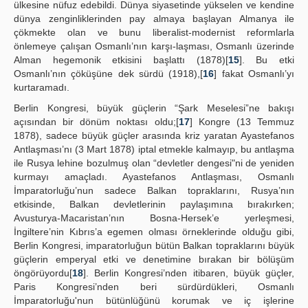
ülkesine nüfuz edebildi. Dünya siyasetinde yükselen ve kendine
dünya zenginliklerinden pay almaya başlayan Almanya ile
çökmekte olan ve bunu liberalist-modernist reformlarla
önlemeye çalışan Osmanlı’nın karşı-laşması, Osmanlı üzerinde
Alman hegemonik etkisini başlattı (1878)[
15
]. Bu etki
Osmanlı’nın çöküşüne dek sürdü (1918),[
16
] fakat Osmanlı’yı
kurtaramadı.
Berlin Kongresi, büyük güçlerin “Şark Meselesi”ne bakışı
açısından bir dönüm noktası oldu;[
17
] Kongre (13 Temmuz
1878), sadece büyük güçler arasında kriz yaratan Ayastefanos
Antlaşması’nı (3 Mart 1878) iptal etmekle kalmayıp, bu antlaşma
ile Rusya lehine bozulmuş olan “devletler dengesi"ni de yeniden
kurmayı amaçladı. Ayastefanos Antlaşması, Osmanlı
İmparatorluğu’nun sadece Balkan topraklarını, Rusya’nın
etkisinde, Balkan devletlerinin paylaşımına bırakırken;
Avusturya-Macaristan’nın Bosna-Hersek’e yerleşmesi,
İngiltere’nin Kıbrıs’a egemen olması örneklerinde olduğu gibi,
Berlin Kongresi, imparatorluğun bütün Balkan topraklarını büyük
güçlerin emperyal etki ve denetimine bırakan bir bölüşüm
öngörüyordu[
18
]. Berlin Kongresi’nden itibaren, büyük güçler,
Paris Kongresi’nden beri sürdürdükleri, Osmanlı
İmparatorluğu'nun bütünlüğünü korumak ve iç işlerine