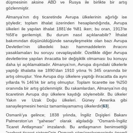
düşmesinin aksine ABD ve Rusya ile birlikte bir artış
gözlenmiştir.
Almanya’nın dış ticaretinde Avrupa ülkelerinin ağırlığı ise
şöyledir; toplam ithalat üzerinden hesaplandığında, Avrupa
ülkeleri ile yapılan ithalat 1881’de %81 iken; bu oran, 1913’te
%58’e gerilemişti. Bu durum nasıl açıklanabilir? İthalat
bakımından düşünüldüğünde sanayileşmekte olan bazı Avrupa
Devletleri’nin ülkedeki bazı hammaddelerin ihracını
yasaklamaları bu soruyu cevaplayabilir. Özellikle diğer Avrupa
devletlerine yapılan ihracatta bir değişiklik olmaması bu konuyu
daha iyi açıklamaktadır. Almanya’nın, Avrupa dışındaki ülkelerle
yaptığı ithalatta ise 1890’dan 1910 yılına % 345 oranında bir
artış olmuştur. Yine Avrupa dışı ülkelere yaptığı ihracatta da aynı
yıllarda % 146’lık bir artış olmuştur. Toplam ticarette ise %250
oranında bir artış gözlenmiştir. Bu rakamlardan, Almanya’nın dış
ticaretinin Avrupa dışı ülkelere kaydığı söylenebilir. Bu ülkeler
Yakın ve Uzak Doğu ülkeleri. Güney Amerika gibi
sanayileşmesini henüz tamamlayamamış ülkelerdir[
63
].
Osmanlı’ya gelince; 1838 yılında, İngiliz Dışişleri Bakanı
Palmerston’un “şaheser" olarak algıladığı “Osmanlı-İngiliz
Ticaret Antlaşması” imzalandı. Bu antlaşmanın benimsettiği
"serbest ticaret sistemi"nin Osmanlı sömürgeleşmesinde önemli