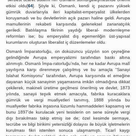
etkisi oldu[
64
]. Şöyle ki, Osmanlı, kendi iç pazarını yüksek
gümrük duvarlarıyla ileri kapitalist-emperyalist ülkelerden
koruyamadı ve bu devletlerinin açık pazarı haline geldi. Avrupa
mamullerinin rekabeti karşısında geleneksel zananatçılık
geriledi. Batılılaşma fikrinin yaydığı liberal- modernleşme
reformları ise; bu emperyalist dış egemenliğin üst-yapısal
kurumlarını oluşturan liberalist iç düzenlemeler oldu.
Osmanlı İmparatorluğu, on dokuzuncu yüzyılın son çeyreğine
gelindiğinde Avrupa emperyalizmi tarafından baskı altına
alınmıştı. Osmanlı İmpa-ratorluğu’nda, her ne kadar Avrupa malî
yayılışına karşı direnmeye çalışılmış ve bu amaçla “Sanayi
Islahat Komisyonu” tarafından, Avrupa karşısında el emeğine
dayanan küçük sanayinin yaşamasına imkân olmadığına dikkat
çekilerek, makineli üretime geçilmesi önerilmiş ve devlet, 1873
yılında, sanayii teşvik etmek amacıyla, fabrika kuracaklara
gümrük ve vergi muafiyetleri tanımış, 1888 yılında bu
muafiyetler fabrika inşasına lüzumlu hammaddeleri kapsamış ve
bunu 1897’de kurulacak yeni tesislerin on sene süreyle vergi
dışı bırakılması takip etmiş ise de; özel kesimde sermaye,
tecrübe ve bilgi birikimi yetersizliği dolayısı ile büyük işletmelerin
kurulması fikri istenilen sonuca ulaşmamıştı. Ticarî kaygı