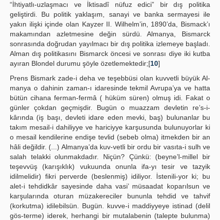
“İhtiyatlı-uzlaşmacı ve İktisadî nüfuz edici” bir dış politika
geliştirdi. Bu politik yaklaşım, sanayi ve banka sermayesi ile
yakın ilişki içinde olan Kayzer II. Wilhelm’in, 1890’da, Bismack’ı
makamından azletmesine değin sürdü. Almanya, Bismarck
sonrasında doğrudan yayılmacı bir dış politika izlemeye başladı.
Alman dış politikasını Bismarck öncesi ve sonrası diye iki kutba
ayıran Blondel durumu şöyle özetlemektedir;[
10
]
Prens Bismark zade-i deha ve teşebbüsi olan kuvvetli büyük Al-
manya o dahinin zaman-ı idaresinde tekmil Avrupa’ya ve hatta
bütün cihana ferman-fermâ ( hüküm süren) olmuş idi. Fakat o
günler çokdan geçmişdir. Bugün o muazzam devletin re’s-i-
kârında (iş başı, devleti idare eden mevki, baş) bulunanlar bu
takım mesail-i dahiliyye ve hariciyye karşusunda bulunuyorlar ki
o mesail kendilerine endişe tevlid (sebeb olma) itmekden bir an
hâli değildir. (...) Almanya’da kuv-vetli bir ordu bir vasıta-i sulh ve
salah telakki olunmakdadır. Niçün? Çünkü: (beyne’l-millel bir
teşevvüş (karışıklık) vukuunda onunla ifa-yı tesir ve tazyik
idilmelidir) fikri perverde (beslenmiş) idiliyor. İstenili-yor ki; bu
alet-i tehdidkâr sayesinde daha vasi’ müsaadat koparılsun ve
karşularında oturan müzakereciler bununla tehdid ve tahvif
(korkutma) idilebilsün. Bugün. kuvve-i maddiyyeye istinad (delil
gös-terme) iderek, herhangi bir mutalabenin (talepte bulunma)