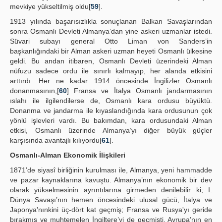
mevkiye yükseltilmiş oldu[
59
].
1913 yılında başarısızlıkla sonuçlanan Balkan Savaşlarından
sonra Osmanlı Devleti Almanya’dan yine askeri uzmanlar istedi.
Süvari subayı general Otto Liman von Sanders’in
başkanlığındaki bir Alman askeri uzman heyeti Osmanlı ülkesine
geldi. Bu andan itibaren, Osmanlı Devleti üzerindeki Alman
nüfuzu sadece ordu ile sınırlı kalmayıp, her alanda etkisini
arttırdı. Her ne kadar 1914 öncesinde İngilizler Osmanlı
donanmasının,[
60
] Fransa ve İtalya Osmanlı jandarmasının
ıslahı ile ilgilendilerse de, Osmanlı kara ordusu büyüktü.
Donanma ve jandarma ile kıyaslandığında kara ordusunun çok
yönlü işlevleri vardı. Bu bakımdan, kara ordusundaki Alman
etkisi, Osmanlı üzerinde Almanya’yı diğer büyük güçler
karşısında avantajlı kılıyordu[
61
].
Osmanlı-Alman Ekonomik İlişkileri
1871’de siyasî birliğinin kurulması ile, Almanya, yeni hammadde
ve pazar kaynaklarına kavuştu. Almanya’nın ekonomik bir dev
olarak yükselmesinin ayrıntılarına girmeden denilebilir ki; I.
Dünya Savaşı’nın hemen öncesindeki ulusal gücü, İtalya ve
Japonya'nınkini üç-dört kat geçmiş; Fransa ve Rusya'yı geride
bırakmış ve muhtemelen İngiltere’yi de geçmişti. Avrupa’nın en