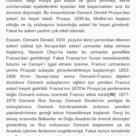
Osmanlı, değil Rusya gibi büyük bir gücü yenmeyi, kendi
sınırlarındaki eyaletlerdeki isyanları bile başarmaktan aciz bir
duruma düşmüştü. Bu konjonktürde Osmanlı Devleti Prusya’dan
askerî bir heyet istedi. Prusya, 1836’da, Moltke’nin başkan
olduğu ve üç yüzbaşının bulunduğu askerî bir heyet gönderdi.
Fakat bu askeri yardım çok etkili olamadı.
Esasen, Osmanlı Devied, XVIII. yüzyılın ikinci yarısından itibaren
askerî ıslahat için Avrupa’dan askerî uzmanlar talep etmeye
başlamış, Navarin Olayı’na kadar bu uzmanlar genellikle
Fransa’dan getirtilmişti. Fakat Fransa’nın Yunan meselesindeki
tutumu ve Cezayir’i işgal etmesi üzerine, Fransız uzmanların
yerine Prusyalı subaylar görevlendirilmeye başlanmıştı. 1853-
1856 Kırım Savaşı’ndan sonra Osmanlı-Fransız ilişkileri
düzelince Osmanlı subaylarının eğitimi için yeniden Fransız
askerî heyeti getirtildi. Fransa’nın 1870’te Prusya’ya yenilmesine
değin Osmanlı ordusu üzerinde Fransız etkisi sürdü[
46
]. 1877-
1878 Osmanlı Rus Savaşı Osmanlı Devleti’nin yenilgisi ile
sonuçlanınca Osmanlı bürokrasisinde ordunun yeniden
yapılandırılması gereği tekrar hissedilmeye başlandı. Gerçi bu
savaş sırasında Balkanlar ve Doğu Anadolu’da önemli direnişler
gösterilmiş ve Rus ordusunun Osmanlı başkentine ya da
Anadolu içlerine ilerlemesi engellenmişti. Fakat bunun temelinde