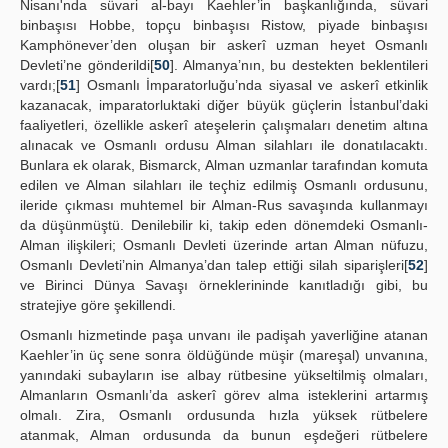
Nisanı'nda süvari al-bayı Kaehler’in başkanlığında, süvari
binbaşısı Hobbe, topçu binbaşısı Ristow, piyade binbaşısı
Kamphönever’den oluşan bir askerî uzman heyet Osmanlı
Devleti’ne gönderildi[
50
]. Almanya’nın, bu destekten beklentileri
vardı;[
51
] Osmanlı İmparatorluğu’nda siyasal ve askerî etkinlik
kazanacak, imparatorluktaki diğer büyük güçlerin İstanbul’daki
faaliyetleri, özellikle askerî ateşelerin çalışmaları denetim altına
alınacak ve Osmanlı ordusu Alman silahları ile donatılacaktı.
Bunlara ek olarak, Bismarck, Alman uzmanlar tarafından komuta
edilen ve Alman silahları ile teçhiz edilmiş Osmanlı ordusunu,
ileride çıkması muhtemel bir Alman-Rus savaşında kullanmayı
da düşünmüştü. Denilebilir ki, takip eden dönemdeki Osmanlı-
Alman ilişkileri; Osmanlı Devleti üzerinde artan Alman nüfuzu,
Osmanlı Devleti’nin Almanya’dan talep ettiği silah siparişleri[
52
]
ve Birinci Dünya Savaşı örneklerininde kanıtladığı gibi, bu
stratejiye göre şekillendi.
Osmanlı hizmetinde paşa unvanı ile padişah yaverliğine atanan
Kaehler’in üç sene sonra öldüğünde müşir (mareşal) unvanına,
yanındaki subayların ise albay rütbesine yükseltilmiş olmaları,
Almanların Osmanlı’da askerî görev alma isteklerini artarmış
olmalı. Zira, Osmanlı ordusunda hızla yüksek rütbelere
atanmak, Alman ordusunda da bunun eşdeğeri rütbelere