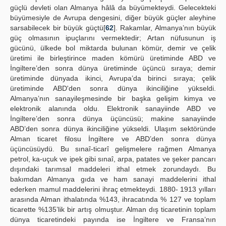
güçlü devleti olan Almanya hâlâ da büyümekteydi. Gelecekteki
büyümesiyle de Avrupa dengesini, diğer büyük güçler aleyhine
sarsabilecek bir büyük güçtü[
62
]. Rakamlar, Almanya’nın büyük
güç olmasının ipuçlarını vermektedir; Artan nüfusunun iş
gücünü, ülkede bol miktarda bulunan kömür, demir ve çelik
üretimi ile birleştirince maden kömürü üretiminde ABD ve
İngiltere’den sonra dünya üretiminde üçüncü sıraya; demir
üretiminde dünyada ikinci, Avrupa’da birinci sıraya; çelik
üretiminde ABD'den sonra dünya ikinciliğine yükseldi.
Almanya’nın sanayileşmesinde bir başka gelişim kimya ve
elektronik alanında oldu. Elektronik sanayiinde ABD ve
İngiltere’den sonra dünya üçüncüsü; makine sanayiinde
ABD’den sonra dünya ikinciliğine yükseldi. Ulaşım sektöründe
Alman ticaret filosu İngiltere ve ABD’den sonra dünya
üçüncüsüydü. Bu sınaî-ticarî gelişmelere rağmen Almanya
petrol, ka-uçuk ve ipek gibi sınaî, arpa, patates ve şeker pancarı
dışındaki tarımsal maddeleri ithal etmek zorundaydı. Bu
bakımdan Almanya gıda ve ham sanayi maddelerini ithal
ederken mamul maddelerini ihraç etmekteydi. 1880- 1913 yılları
arasında Alman ithalatında %143, ihracatında % 127 ve toplam
ticarette %135’lik bir artış olmuştur. Alman dış ticaretinin toplam
dünya ticaretindeki payında ise İngiltere ve Fransa’nın