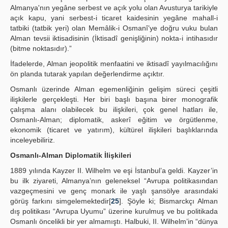
Almanya'nın yegâne serbest ve açık yolu olan Avusturya tarikiyle
açık kapu, yani serbest-i ticaret kaidesinin yegâne mahall-i
tatbiki (tatbik yeri) olan Memâlik-i Osmanî’ye doğru vuku bulan
Alman tevsii iktisadisinin (İktisadî genişliğinin) nokta-i intihasıdır
(bitme noktasıdır).”
İfadelerde, Alman jeopolitik menfaatini ve iktisadî yayılmacılığını
ön planda tutarak yapılan değerlendirme açıktır.
Osmanlı üzerinde Alman egemenliğinin gelişim süreci çeşitli
ilişkilerle gerçekleşti. Her biri başlı başına birer monografik
çalışma alanı olabilecek bu ilişkileri, çok genel hatları ile,
Osmanlı-Alman; diplomatik, askerî eğitim ve örgütlenme,
ekonomik (ticaret ve yatırım), kültürel ilişkileri başlıklarında
inceleyebiliriz.
Osmanlı-Alman Diplomatik İlişkileri
1889 yılında Kayzer II. Wilhelm ve eşi İstanbul’a geldi. Kayzer’in
bu ilk ziyareti, Almanya’nın geleneksel “Avrupa politikasından
vazgeçmesini ve genç monark ile yaşlı şansölye arasındaki
görüş farkını simgelemektedir[
25
]. Şöyle ki; Bismarckçı Alman
dış politikası “Avrupa Uyumu” üzerine kurulmuş ve bu politikada
Osmanlı öncelikli bir yer almamıştı. Halbuki, II. Wilhelm’in “dünya