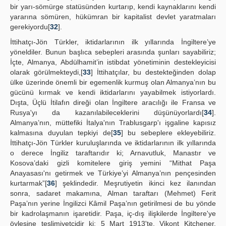
bir yarı-sömürge statüsünden kurtarıp, kendi kaynaklarını kendi
yararına sömüren, hükümran bir kapitalist devlet yaratmaları
gerekiyordu[
32
].
İttihatçı-Jön Türkler, iktidarlarının ilk yıllarında İngiltere’ye
yöneldiler. Bunun başlıca sebepleri arasında şunları sayabiliriz;
İçte, Almanya, Abdülhamit’in istibdat yönetiminin destekleyicisi
olarak görülmekteydi,[
33
] İttihatçılar, bu destekteğinden dolap
ülke üzerinde önemli bir egemenlik kurmuş olan Almanya’nın bu
gücünü kırmak ve kendi iktidarlarını yayabilmek istiyorlardı.
Dışta, Üçlü İtilafın direği olan İngiltere aracılığı ile Fransa ve
Rusya'yı da kazanılabileceklerini düşünüyorlardı[
34
].
Almanya’nın, müttefiki İtalya'nın Trablusgarp'ı işgaline kapısız
kalmasına duyulan tepkiyi de[
35
] bu sebeplere ekleyebiliriz.
İttihatçı-Jön Türkler kuruluşlarında ve iktidarlarının ilk yıllarında
o derece İngiliz taraftarıdır ki; Arnavutluk, Manastır ve
Kosova’daki gizli komitelere giriş yemini “Mithat Paşa
Anayasası'nı getirmek ve Türkiye’yi Almanya’nın pençesinden
kurtarmak”[
36
] şeklindedir. Meşrutiyetin ikinci kez ilanından
sonra, sadaret makamına, Alman taraftarı (Mehmet) Ferit
Paşa’nın yerine İngilizci Kâmil Paşa’nın getirilmesi de bu yönde
bir kadrolaşmanın işaretidir. Paşa, iç-dış ilişkilerde İngiltere'ye
öylesine teslimiyetçidir ki; 5 Mart 1913'te, Vikont Kitchener,