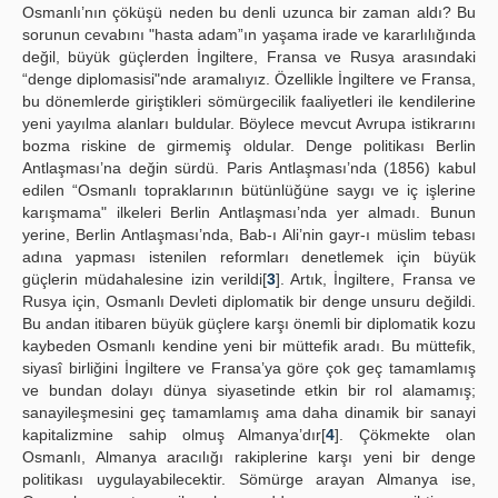
Osmanlı’nın çöküşü neden bu denli uzunca bir zaman aldı? Bu
sorunun cevabını "hasta adam”ın yaşama irade ve kararlılığında
değil, büyük güçlerden İngiltere, Fransa ve Rusya arasındaki
“denge diplomasisi"nde aramalıyız. Özellikle İngiltere ve Fransa,
bu dönemlerde giriştikleri sömürgecilik faaliyetleri ile kendilerine
yeni yayılma alanları buldular. Böylece mevcut Avrupa istikrarını
bozma riskine de girmemiş oldular. Denge politikası Berlin
Antlaşması’na değin sürdü. Paris Antlaşması’nda (1856) kabul
edilen “Osmanlı topraklarının bütünlüğüne saygı ve iç işlerine
karışmama" ilkeleri Berlin Antlaşması’nda yer almadı. Bunun
yerine, Berlin Antlaşması’nda, Bab-ı Ali’nin gayr-ı müslim tebası
adına yapması istenilen reformları denetlemek için büyük
güçlerin müdahalesine izin verildi[
3
]. Artık, İngiltere, Fransa ve
Rusya için, Osmanlı Devleti diplomatik bir denge unsuru değildi.
Bu andan itibaren büyük güçlere karşı önemli bir diplomatik kozu
kaybeden Osmanlı kendine yeni bir müttefik aradı. Bu müttefik,
siyasî birliğini İngiltere ve Fransa’ya göre çok geç tamamlamış
ve bundan dolayı dünya siyasetinde etkin bir rol alamamış;
sanayileşmesini geç tamamlamış ama daha dinamik bir sanayi
kapitalizmine sahip olmuş Almanya’dır[
4
]. Çökmekte olan
Osmanlı, Almanya aracılığı rakiplerine karşı yeni bir denge
politikası uygulayabilecektir. Sömürge arayan Almanya ise,