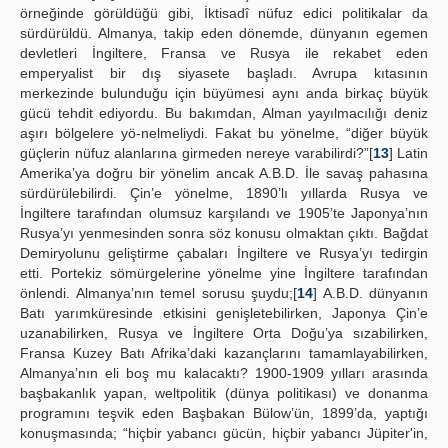
örneğinde görüldüğü gibi, İktisadî nüfuz edici politikalar da
sürdürüldü. Almanya, takip eden dönemde, dünyanın egemen
devletleri İngiltere, Fransa ve Rusya ile rekabet eden
emperyalist bir dış siyasete başladı. Avrupa kıtasının
merkezinde bulunduğu için büyümesi aynı anda birkaç büyük
gücü tehdit ediyordu. Bu bakımdan, Alman yayılmacılığı deniz
aşırı bölgelere yö-nelmeliydi. Fakat bu yönelme, “diğer büyük
güçlerin nüfuz alanlarına girmeden nereye varabilirdi?”[
13
] Latin
Amerika’ya doğru bir yönelim ancak A.B.D. İle savaş pahasına
sürdürülebilirdi. Çin’e yönelme, 1890’lı yıllarda Rusya ve
İngiltere tarafından olumsuz karşılandı ve 1905’te Japonya’nın
Rusya’yı yenmesinden sonra söz konusu olmaktan çıktı. Bağdat
Demiryolunu geliştirme çabaları İngiltere ve Rusya’yı tedirgin
etti. Portekiz sömürgelerine yönelme yine İngiltere tarafından
önlendi. Almanya’nın temel sorusu şuydu;[
14
] A.B.D. dünyanın
Batı yarımküresinde etkisini genişletebilirken, Japonya Çin’e
uzanabilirken, Rusya ve İngiltere Orta Doğu’ya sızabilirken,
Fransa Kuzey Batı Afrika’daki kazançlarını tamamlayabilirken,
Almanya’nın eli boş mu kalacaktı? 1900-1909 yılları arasında
başbakanlık yapan, weltpolitik (dünya politikası) ve donanma
programını teşvik eden Başbakan Bülow’ün, 1899’da, yaptığı
konuşmasında; “hiçbir yabancı gücün, hiçbir yabancı Jüpiter'in,