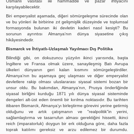
Osmanlı vasıtası ile hammadde ve pazar ihtiyacını
karşılayabilecektir.
Biri emperyalist aşamada, diğeri sömürgeleşme sürecinde olan
ve bu yönleri ile birbirine zıt gelişmişlik düzeyinde ve toplumsal
formasyonda bulunan iki devletin kaderi nasıl kesişti? Bu
sorunun ayrıntısı Almanya’nın dünya siyasetine çıkış
hikâyesindedir.
Bismarck ve İhtiyatlı-Uzlaşmalı Yayılmacı Dış Politika
Bilindiği gibi, on dokuzuncu yüzyılın ikinci yarısında, başta
İngiltere ve Fransa olmak üzere, sanayileşmiş Batı Avrupa
ülkeleri dünyanın geri kalan kısmını sömürgeleştirdiler.
Almanya’nın bu aşamaya geç ulaşması ve diğer emperyalist
devletlere rakip olması uluslararası siyasal sistemi bozan bir
unsur oldu. Bu bakımdan, Almanya’nın, Prusya önderliğinde
siyasal birliğini kurduğu 1871 yılı dünya siyasal sisteminde
dengeleri alt-üst eden önemli bir kırılma noktasıdır. Bu tarihten
itibaren Bismarck, Almanya’yı birleştirme görevini yerine getirmiş
olduğunu ve artık çatışmanın ve "realpolitik"in yerini,
sağlamlaştırma ve tasarrufun alması gerektiğini hissetti, ikinci
reich (imparatorluk) doygun bir erk olduğuna göre, daha fazla
toprak katılımı gereksiz ve arzu edilemez bir durumdu.