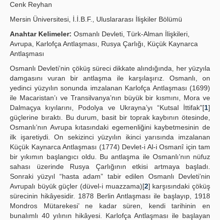
Cenk Reyhan
Publication Policies
Mersin Üniversitesi, İ.İ.B.F., Uluslararası İlişkiler Bölümü
Guidelines
Anahtar Kelimeler:
Osmanlı Devleti, Türk-Alman İlişkileri,
Avrupa, Karlofça Antlaşması, Rusya Çarlığı, Küçük Kaynarca
Contact Us
Antlaşması
Osmanlı Devleti’nin çöküş süreci dikkate alındığında, her yüzyıla
damgasını vuran bir antlaşma ile karşılaşırız. Osmanlı, on
yedinci yüzyılın sonunda imzalanan Karlofça Antlaşması (1699)
ile Macaristan’ı ve Transilvanya’nın büyük bir kısmını, Mora ve
Dalmaçya kıyılarını, Podolya ve Ukrayna’yı “Kutsal İttifak"[
1
]
güçlerine bıraktı. Bu durum, basit bir toprak kaybının ötesinde,
Osmanlı’nın Avrupa kıtasındaki egemenliğini kaybetmesinin de
ilk işaretiydi. On sekizinci yüzyılın ikinci yarısında imzalanan
Küçük Kaynarca Antlaşması (1774) Devlet-i Al-i Osmanî için tam
bir yıkımın başlangıcı oldu. Bu antlaşma ile Osmanlı’nın nüfuz
sahası üzerinde Rusya Çarlığının etkisi artmaya başladı.
Sonraki yüzyıl “hasta adam” tabir edilen Osmanlı Devleti’nin
Avrupalı büyük güçler (düvel-i muazzama)[
2
] karşısındaki çöküş
sürecinin hikâyesidir. 1878 Berlin Antlaşması ile başlayıp, 1918
Mondros Mütarekesi’ ne kadar süren, kendi tarihinin en
bunalımlı 40 yılının hikâyesi. Karlofça Antlaşması ile başlayan