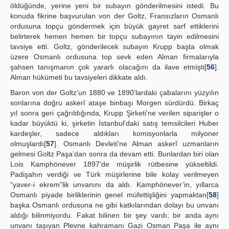
öldüğünde, yerine yeni bir subayın gönderilmesini istedi. Bu
konuda fikrine başvurulan von der Goltz, Fransızların Osmanlı
ordusuna topçu göndermek için büyük gayret sarf ettiklerini
belirterek hemen hemen bir topçu subayının tayin edilmesini
tavsiye etti. Goltz, gönderilecek subayın Krupp başta olmak
üzere Osmanlı ordusuna top sevk eden Alman firmalarıyla
şahsen tanışmanın çok yararlı olacağını da ilave etmişti[
56
].
Alman hükümeti bu tavsiyeleri dikkate aldı.
Baron von der Goltz’un 1880 ve 1890’lardaki çabalarını yüzyılın
sonlarına doğru askerî ataşe binbaşı Morgen sürdürdü. Birkaç
yıl sonra geri çağrıldığında, Krupp Şirketi'ne verilen siparişler o
kadar büyüktü ki, şirketin İstanbul’daki satış temsilcileri Huber
kardeşler, sadece aldıkları komisyonlarla milyoner
olmuşlardı[
57
]. Osmanlı Devleti'ne Alman askerî uzmanların
gelmesi Goltz Paşa’dan sonra da devam etti. Bunlardan biri olan
Lois Kamphönever 1897’de müşirlik rütbesine yükseltildi.
Padişahın verdiği ve Türk müşirlerine bile kolay verilmeyen
“yaver-i ekrem”lik unvanını da aldı. Kamphönever’in, yıllarca
Osmanlı piyade birliklerinin genel müfettişliğini yapmaktan[
58
]
başka Osmanlı ordusuna ne gibi katkılarından dolayı bu unvanı
aldığı bilinmiyordu. Fakat bilinen bir şey vardı; bir anda aynı
unvanı taşıyan Plevne kahramanı Gazi Osman Paşa ile aynı