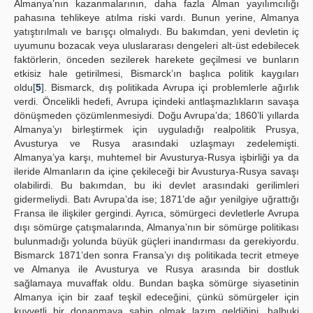
Almanya’nın kazanmalarının, daha fazla Alman yayılımcılığı
pahasına tehlikeye atılma riski vardı. Bunun yerine, Almanya
yatıştırılmalı ve barışçı olmalıydı. Bu bakımdan, yeni devletin iç
uyumunu bozacak veya uluslararası dengeleri alt-üst edebilecek
faktörlerin, önceden sezilerek harekete geçilmesi ve bunların
etkisiz hale getirilmesi, Bismarck’ın başlıca politik kaygıları
oldu[
5
]. Bismarck, dış politikada Avrupa içi problemlerle ağırlık
verdi. Öncelikli hedefi, Avrupa içindeki antlaşmazlıkların savaşa
dönüşmeden çözümlenmesiydi. Doğu Avrupa’da; 1860’li yıllarda
Almanya’yı birleştirmek için uyguladığı realpolitik Prusya,
Avusturya ve Rusya arasındaki uzlaşmayı zedelemişti.
Almanya’ya karşı, muhtemel bir Avusturya-Rusya işbirliği ya da
ileride Almanların da içine çekileceği bir Avusturya-Rusya savaşı
olabilirdi. Bu bakımdan, bu iki devlet arasındaki gerilimleri
gidermeliydi. Batı Avrupa’da ise; 1871’de ağır yenilgiye uğrattığı
Fransa ile ilişkiler gergindi. Ayrıca, sömürgeci devletlerle Avrupa
dışı sömürge çatışmalarında, Almanya’nın bir sömürge politikası
bulunmadığı yolunda büyük güçleri inandırması da gerekiyordu.
Bismarck 1871’den sonra Fransa’yı dış politikada tecrit etmeye
ve Almanya ile Avusturya ve Rusya arasında bir dostluk
sağlamaya muvaffak oldu. Bundan başka sömürge siyasetinin
Almanya için bir zaaf teşkil edeceğini, çünkü sömürgeler için
kuvvetli bir donanmaya sahip olmak lazım geldiğini, halbuki