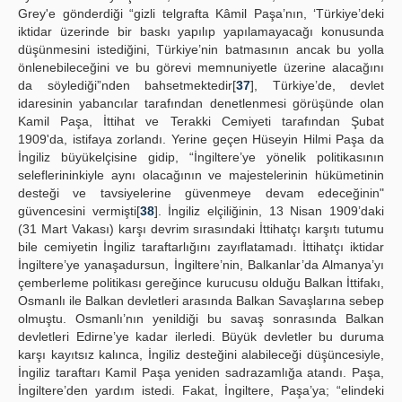
Grey'e gönderdiği “gizli telgrafta Kâmil Paşa’nın, ‘Türkiye’deki
iktidar üzerinde bir baskı yapılıp yapılamayacağı konusunda
düşünmesini istediğini, Türkiye’nin batmasının ancak bu yolla
önlenebileceğini ve bu görevi memnuniyetle üzerine alacağını
da söylediği”nden bahsetmektedir[
37
], Türkiye’de, devlet
idaresinin yabancılar tarafından denetlenmesi görüşünde olan
Kamil Paşa, İttihat ve Terakki Cemiyeti tarafından Şubat
1909'da, istifaya zorlandı. Yerine geçen Hüseyin Hilmi Paşa da
İngiliz büyükelçisine gidip, “İngiltere’ye yönelik politikasının
seleflerininkiyle aynı olacağının ve majestelerinin hükümetinin
desteği ve tavsiyelerine güvenmeye devam edeceğinin"
güvencesini vermişti[
38
]. İngiliz elçiliğinin, 13 Nisan 1909’daki
(31 Mart Vakası) karşı devrim sırasındaki İttihatçı karşıtı tutumu
bile cemiyetin İngiliz taraftarlığını zayıflatamadı. İttihatçı iktidar
İngiltere’ye yanaşadursun, İngiltere’nin, Balkanlar’da Almanya’yı
çemberleme politikası gereğince kurucusu olduğu Balkan İttifakı,
Osmanlı ile Balkan devletleri arasında Balkan Savaşlarına sebep
olmuştu. Osmanlı’nın yenildiği bu savaş sonrasında Balkan
devletleri Edirne’ye kadar ilerledi. Büyük devletler bu duruma
karşı kayıtsız kalınca, İngiliz desteğini alabileceği düşüncesiyle,
İngiliz taraftarı Kamil Paşa yeniden sadrazamlığa atandı. Paşa,
İngiltere’den yardım istedi. Fakat, İngiltere, Paşa’ya; “elindeki