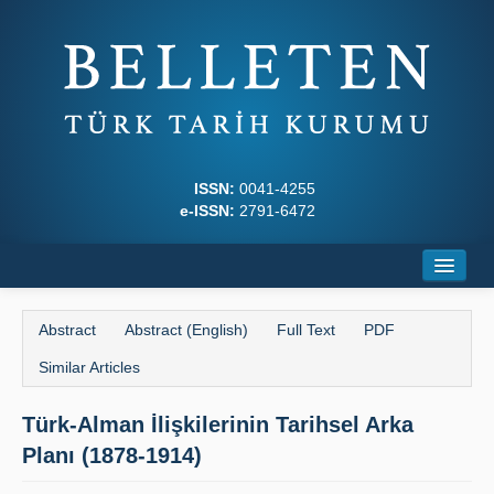
ISSN:
0041-4255
e-ISSN:
2791-6472
Home
Abstract
Abstract (English)
Full Text
PDF
About
Similar Articles
Journal Boards
Türk-Alman İlişkilerinin Tarihsel Arka
Writing Rules
Planı (1878-1914)
Principles