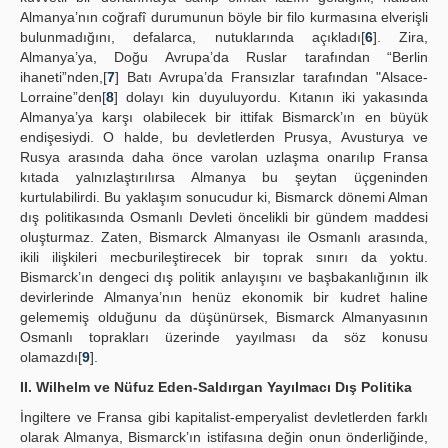
Almanya’nın coğrafî durumunun böyle bir filo kurmasına elverişli
bulunmadığını, defalarca, nutuklarında açıkladı[
6
]. Zira,
Almanya’ya, Doğu Avrupa’da Ruslar tarafından “Berlin
ihaneti”nden,[
7
] Batı Avrupa’da Fransızlar tarafından "Alsace-
Lorraine”den[
8
] dolayı kin duyuluyordu. Kıtanın iki yakasında
Almanya’ya karşı olabilecek bir ittifak Bismarck’ın en büyük
endişesiydi. O halde, bu devletlerden Prusya, Avusturya ve
Rusya arasında daha önce varolan uzlaşma onarılıp Fransa
kıtada yalnızlaştırılırsa Almanya bu şeytan üçgeninden
kurtulabilirdi. Bu yaklaşım sonucudur ki, Bismarck dönemi Alman
dış politikasında Osmanlı Devleti öncelikli bir gündem maddesi
oluşturmaz. Zaten, Bismarck Almanyası ile Osmanlı arasında,
ikili ilişkileri mecburileştirecek bir toprak sınırı da yoktu.
Bismarck’ın dengeci dış politik anlayışını ve başbakanlığının ilk
devirlerinde Almanya’nın henüz ekonomik bir kudret haline
gelememiş olduğunu da düşünürsek, Bismarck Almanyasının
Osmanlı toprakları üzerinde yayılması da söz konusu
olamazdı[
9
].
II. Wilhelm ve Nüfuz Eden-Saldırgan Yayılmacı Dış Politika
İngiltere ve Fransa gibi kapitalist-emperyalist devletlerden farklı
olarak Almanya, Bismarck’ın istifasına değin onun önderliğinde,