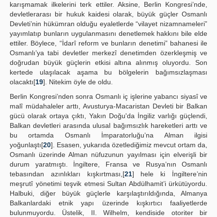
karışmamak ilkelerini terk ettiler. Aksine, Berlin Kongresi’nde,
devletlerarası bir hukuk kaidesi olarak, büyük güçler Osmanlı
Devleti’nin hükümran olduğu eyaletlerde “vilayet nizamnameleri”
yayımlatıp bunların uygulanmasını denetlemek hakkını bile elde
ettiler. Böylece, “İdarî reform ve bunların denetimi” bahanesi ile
Osmanlı’ya tabi devletler merkezî denetimden özerkleşmiş ve
doğrudan büyük güçlerin etkisi altına alınmış oluyordu. Son
kertede ulaşılacak aşama bu bölgelerin bağımsızlaşması
olacaktı[
19
]. Nitekim öyle de oldu.
Berlin Kongresi’nden sonra Osmanlı iç işlerine yabancı siyasî ve
malî müdahaleler arttı, Avusturya-Macaristan Devleti bir Balkan
gücü olarak ortaya çıktı, Yakın Doğu'da İngiliz varlığı güçlendi,
Balkan devletleri arasında ulusal bağımsızlık hareketleri arttı ve
bu ortamda Osmanlı İmparatorluğu’na Alman ilgisi
yoğunlaştı[
20
]. Esasen, yukarıda özetlediğimiz mevcut ortam da,
Osmanlı üzerinde Alman nüfuzunun yayılması için elverişli bir
durum yaratmıştı. İngiltere, Fransa ve Rusya’nın Osmanlı
tebasından azınlıkları kışkırtması,[
21
] hele ki İngiltere’nin
meşrutî yönetimi teşvik etmesi Sultan Abdülhamit’i ürkütüyordu.
Halbuki, diğer büyük güçlerle karşılaştırıldığında, Almanya
Balkanlardaki etnik yapı üzerinde kışkırtıcı faaliyetlerde
bulunmuyordu. Üstelik, II. Wilhelm, kendiside otoriter bir