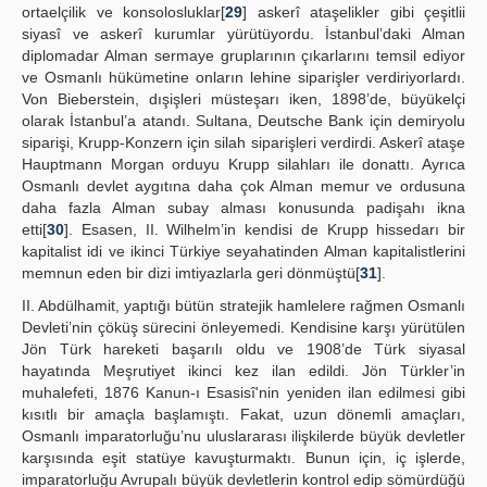
ortaelçilik ve konsolosluklar[
29
] askerî ataşelikler gibi çeşitlii
siyasî ve askerî kurumlar yürütüyordu. İstanbul’daki Alman
diplomadar Alman sermaye gruplarının çıkarlarını temsil ediyor
ve Osmanlı hükümetine onların lehine siparişler verdiriyorlardı.
Von Bieberstein, dışişleri müsteşarı iken, 1898’de, büyükelçi
olarak İstanbul’a atandı. Sultana, Deutsche Bank için demiryolu
siparişi, Krupp-Konzern için silah siparişleri verdirdi. Askerî ataşe
Hauptmann Morgan orduyu Krupp silahları ile donattı. Ayrıca
Osmanlı devlet aygıtına daha çok Alman memur ve ordusuna
daha fazla Alman subay alması konusunda padişahı ikna
etti[
30
]. Esasen, II. Wilhelm’in kendisi de Krupp hissedarı bir
kapitalist idi ve ikinci Türkiye seyahatinden Alman kapitalistlerini
memnun eden bir dizi imtiyazlarla geri dönmüştü[
31
].
II. Abdülhamit, yaptığı bütün stratejik hamlelere rağmen Osmanlı
Devleti’nin çöküş sürecini önleyemedi. Kendisine karşı yürütülen
Jön Türk hareketi başarılı oldu ve 1908’de Türk siyasal
hayatında Meşrutiyet ikinci kez ilan edildi. Jön Türkler’in
muhalefeti, 1876 Kanun-ı Esasisî'nin yeniden ilan edilmesi gibi
kısıtlı bir amaçla başlamıştı. Fakat, uzun dönemli amaçları,
Osmanlı imparatorluğu’nu uluslararası ilişkilerde büyük devletler
karşısında eşit statüye kavuşturmaktı. Bunun için, iç işlerde,
imparatorluğu Avrupalı büyük devletlerin kontrol edip sömürdüğü