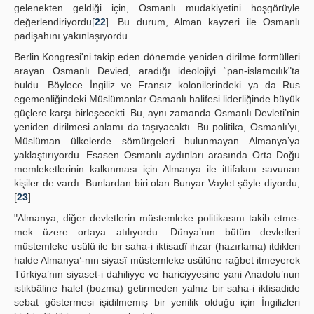
gelenekten geldiği için, Osmanlı mudakiyetini hoşgörüyle
değerlendiriyordu[
22
]. Bu durum, Alman kayzeri ile Osmanlı
padişahını yakınlaşıyordu.
Berlin Kongresi'ni takip eden dönemde yeniden dirilme formülleri
arayan Osmanlı Devied, aradığı ideolojiyi “pan-islamcılık"ta
buldu. Böylece İngiliz ve Fransız kolonilerindeki ya da Rus
egemenliğindeki Müslümanlar Osmanlı halifesi liderliğinde büyük
güçlere karşı birleşecekti. Bu, aynı zamanda Osmanlı Devleti’nin
yeniden dirilmesi anlamı da taşıyacaktı. Bu politika, Osmanlı’yı,
Müslüman ülkelerde sömürgeleri bulunmayan Almanya’ya
yaklaştırıyordu. Esasen Osmanlı aydınları arasında Orta Doğu
memleketlerinin kalkınması için Almanya ile ittifakını savunan
kişiler de vardı. Bunlardan biri olan Bunyar Vaylet şöyle diyordu;
[
23
]
"Almanya, diğer devletlerin müstemleke politikasını takib etme-
mek üzere ortaya atılıyordu. Dünya’nın bütün devletleri
müstemleke usülü ile bir saha-i iktisadî ihzar (hazırlama) itdikleri
halde Almanya’-nın siyasî müstemleke usûlüne rağbet itmeyerek
Türkiya’nın siyaset-i dahiliyye ve hariciyyesine yani Anadolu’nun
istikbâline halel (bozma) getirmeden yalnız bir saha-i iktisadide
sebat göstermesi işidilmemiş bir yenilik olduğu için İngilizleri