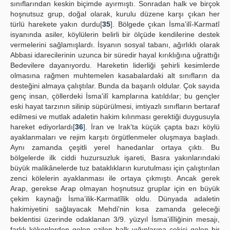
sınıflarından keskin biçimde ayırmıştı. Sonradan halk ve birçok
hoşnutsuz grup, doğal olarak, kurulu düzene karşı çıkan her
türlü harekete yakın durdu[
35
]. Bölgede çıkan İsma’ilî-Karmatî
isyanında asiler, köylülerin belirli bir ölçüde kendilerine destek
vermelerini sağlamışlardı. İsyanın sosyal tabanı, ağırlıklı olarak
Abbasi idarecilerinin uzunca bir süredir hayal kırıklığına uğrattığı
Bedevilere dayanıyordu. Hareketin liderliği şehirli kesimlerde
olmasına rağmen muhtemelen kasabalardaki alt sınıfların da
desteğini almaya çalıştılar. Bunda da başarılı oldular. Çok sayıda
genç insan, çöllerdeki İsma'ilî kamplarına katıldılar; bu gençler
eski hayat tarzının silinip süpürülmesi, imtiyazlı sınıfların bertaraf
edilmesi ve mutlak adaletin hakim kılınması gerektiği duygusuyla
hareket ediyorlardı[
36
]. İran ve Irak’ta küçük çapta bazı köylü
ayaklanmaları ve rejim karşıtı örgütlenmeler oluşmaya başladı.
Aynı zamanda çeşitli yerel hanedanlar ortaya çıktı. Bu
bölgelerde ilk ciddi huzursuzluk işareti, Basra yakınlarındaki
büyük malikânelerde tuz bataklıkların kurutulması için çalıştırılan
zenci kölelerin ayaklanması ile ortaya çıkmıştı. Ancak gerek
Arap, gerekse Arap olmayan hoşnutsuz gruplar için en büyük
çekim kaynağı İsma’ilik-Karmatîlik oldu. Dünyada adaletin
hakimiyetini sağlayacak Mehdi'nin kısa zamanda geleceği
beklentisi üzerinde odaklanan 3/9. yüzyıl İsma’ilîliğinin mesajı,
farklı kökenlerden gelen ezilen halk yığınlarına çekici gelen bir