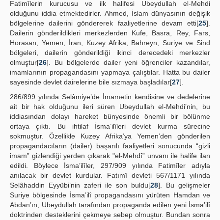
Fatimîlerin kurucusu ve ilk halifesi Ubeydullah el-Mehdi
olduğunu iddia etmektedirler. Ahmed, İslam dünyasının değişik
bölgelerine dailerini göndererek faaliyetlerine devam etti[
25
].
Dailerin gönderildikleri merkezlerden Kufe, Basra, Rey, Fars,
Horasan, Yemen, İran, Kuzey Afrika, Bahreyn, Suriye ve Sind
bölgeleri, dailerin gönderildiği ikinci derecedeki merkezler
olmuştur[
26
]. Bu bölgelerde dailer yeni öğrenciler kazandılar,
imamlarının propagandasını yapmaya çalıştılar. Hatta bu dailer
sayesinde devlet dairelerine bile sızmaya başladılar[
27
].
286/899 yılında Selâmiye’de İmametin kendisine ve dedelerine
ait bir hak olduğunu ileri süren Ubeydullah el-Mehdi’nin, bu
iddiasından dolayı hareket bünyesinde önemli bir bölünme
ortaya çıktı. Bu ihtilaf İsma’ilîleri devlet kurma sürecine
sokmuştur. Özellikle Kuzey Afrika’ya Yemen’den gönderilen
propagandacıların (dailer) başarılı faaliyetleri sonucunda “gizli
imam” gizlendiği yerden çıkarak "el-Mehdî” unvanı ile halife ilan
edildi. Böylece İsma’ilîler, 297/909 yılında Fatimîler adıyla
anılacak bir devlet kurdular. Fatımî devleti 567/1171 yılında
Selâhaddin Eyyübi’nin zaferi ile son buldu[
28
]. Bu gelişmeler
Suriye bölgesinde İsma’ilî propagandasını yürüten Hamdan ve
Abdan’ın, Ubeydullah tarafından propaganda edilen yeni İsma’ilî
doktrinden desteklerini çekmeye sebep olmuştur. Bundan sonra