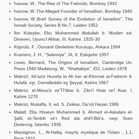
İvanow, W., The Rise of The Fatimids, Bombay 1942
İvanow, W.,The Alleged Founder of İsmailîsm, Bombay 1940
İvanow, W.,Brief Survey of the Evolution of İsmailsm", The
İsınaili Society, Series B No:7, Leiden 1952
İbn Kuteybe, Ebu Muhammed Abdullah b. Muslim ed-
Dineveri, Uyunu’l Ahbar, III, Kahire, 1925-30
Köprülü, F., Osınanlı Devletinin Kuruluşu, Ankara 1994
Kramers, J. H., “Selemiye”, İA, X, Eskişehir 1997
Lewis, Bernard, The Origins of lsmailism, Cambridge Un.
Press 1940 Madelung, W., “Khattabiye”, EI2, Leiden 1978
Makrizî, Itű’azüi Hunefa bi Ah bar al-A’lmrnat ai-Fatimrin tl-
Hulafâ, nşr. Cemalleddin eş Şeyyal, Kahire 1867
Makrizi, el-Meva’iz ve’Tİ'tibar b. Zikri’l Hıtat ve’l Asar, I,
Kahire 1270
Makrizi, Mukaffa, II, ed. S. Zekkar, Da’rül Hasan 1986
Malatî, Ebu Hüseyn Muhammed b. Ahmed el-Askalani el-
Şafii, et-Tenbih ve‘r Red ala ehli’l-Bid'a, neşr. Sven
Dederıng, İstanbu’ 1936
Massignon, L., Al-Hallaj, mayrty mystique de l’İslam , 1.1,
Paris 1922