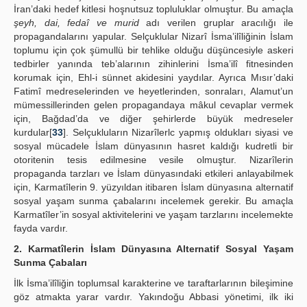
İran’daki hedef kitlesi hoşnutsuz topluluklar olmuştur. Bu amaçla
şeyh, dai, fedaî ve murid
adı verilen gruplar aracılığı ile
propagandalarını yapular. Selçuklular Nizarî İsma’ilîliğinin İslam
toplumu için çok şümullü bir tehlike olduğu düşüncesiyle askeri
tedbirler yanında teb’alarının zihinlerini İsma’ilî fitnesinden
korumak için, Ehl-i sünnet akidesini yaydılar. Ayrıca Mısır’daki
Fatimî medreselerinden ve heyetlerinden, sonraları, Alamut’un
mümessillerinden gelen propagandaya mâkul cevaplar vermek
için, Bağdad’da ve diğer şehirlerde büyük medreseler
kurdular[
33
]. Selçukluların Nizarîlerlc yapmış oldukları siyasi ve
sosyal mücadele İslam dünyasının hasret kaldığı kudretli bir
otoritenin tesis edilmesine vesile olmuştur. Nizarîlerin
propaganda tarzları ve İslam dünyasındaki etkileri anlayabilmek
için, Karmatîlerin 9. yüzyıldan itibaren İslam dünyasına alternatif
sosyal yaşam sunma çabalarını incelemek gerekir. Bu amaçla
Karmatîler’in sosyal aktivitelerini ve yaşam tarzlarını incelemekte
fayda vardır.
2. Karmatîlerin İslam Dünyasına Alternatif Sosyal Yaşam
Sunma Çabaları
İlk İsma’ilîliğin toplumsal karakterine ve taraftarlarının bileşimine
göz atmakta yarar vardır. Yakındoğu Abbasi yönetimi, ilk iki