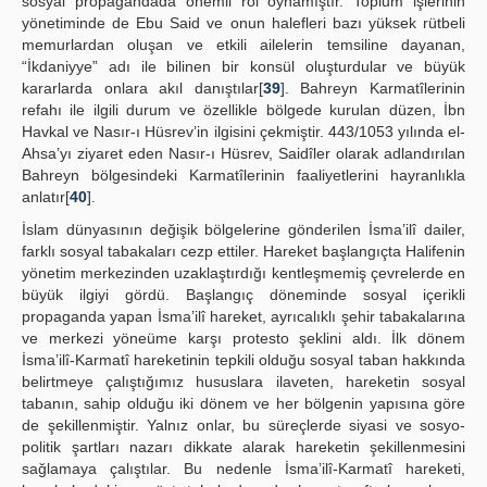
sosyal propagandada önemli rol oynamıştır. Toplum işlerinin
yönetiminde de Ebu Said ve onun halefleri bazı yüksek rütbeli
memurlardan oluşan ve etkili ailelerin temsiline dayanan,
“İkdaniyye” adı ile bilinen bir konsül oluşturdular ve büyük
kararlarda onlara akıl danıştılar[
39
]. Bahreyn Karmatîlerinin
refahı ile ilgili durum ve özellikle bölgede kurulan düzen, İbn
Havkal ve Nasır-ı Hüsrev’in ilgisini çekmiştir. 443/1053 yılında el-
Ahsa’yı ziyaret eden Nasır-ı Hüsrev, Saidîler olarak adlandırılan
Bahreyn bölgesindeki Karmatîlerinin faaliyetlerini hayranlıkla
anlatır[
40
].
İslam dünyasının değişik bölgelerine gönderilen İsma’ilî dailer,
farklı sosyal tabakaları cezp ettiler. Hareket başlangıçta Halifenin
yönetim merkezinden uzaklaştırdığı kentleşmemiş çevrelerde en
büyük ilgiyi gördü. Başlangıç döneminde sosyal içerikli
propaganda yapan İsma’ilî hareket, ayrıcalıklı şehir tabakalarına
ve merkezi yöneüme karşı protesto şeklini aldı. İlk dönem
İsma’ilî-Karmatî hareketinin tepkili olduğu sosyal taban hakkında
belirtmeye çalıştığımız hususlara ilaveten, hareketin sosyal
tabanın, sahip olduğu iki dönem ve her bölgenin yapısına göre
de şekillenmiştir. Yalnız onlar, bu süreçlerde siyasi ve sosyo-
politik şartları nazarı dikkate alarak hareketin şekillenmesini
sağlamaya çalıştılar. Bu nedenle İsma’ilî-Karmatî hareketi,