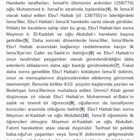
Hareketin taraftarları, İsmail’in ölümünün ardından (158/774)
oğlu Muhammed b. İsmail’in etrafında toplandılar[
4
]. İlk İsma’ilî
olarak kabul edilen Ebu’l Hattab (öl. 138/755)’ın liderliğindeki
İsma’îliler, Ebu’l Hattab’ı İsma’ilî hareketin varisi olarak gördüler.
İhtilalci bir karaktere sahip olan bu grup, Ebu’l Hattab’dan sonra
Meymun b. El-Kaddah ve oğlu Abdullah’ı hareketin başına
getirdiler[
5
]. Daha sonraki dönemlerde İsma’ilîler, İsma’ilîlerle
Ebu’l Hattab arasındaki bağlantıyı reddetmesine karşın ilk
İsma’ilîye’nin Cafer es-Sadık’ın ilahlığını[
6
] ve Ebu’l Hattab'ın
onun tarafından peygamber olarak görevlendirildiğini iddia
edenlerin iddialarının daha ağır bastığı görülmektedir[
7
]. Fakat
daha sonra genellikle Ebu’l Hattab’ı kötüleyen İsma’ilî doktrini,
onun ve mensuplarının düşüncelerinden etkilenmiş görünmek
istememiştir. Bununla birlikte 4/10. yüzyılın başlarında yazılan ve
Bedehşan İsma’ilîlerince muhafaza edilen Ümmü’l Kitab genel
düşünceye zıt olarak Ebu’l Hattab’ın Muhammed el-Bakır’ın
sadık ve önemli bir öğrencisi[
8
], oğullarının da Ismailîyenin
kurucuları arasında olduğunu belirtir[
9
]. Ebu’l Hattab’dan sonra
Meymun el-Kaddah ve oğlu Abdullah[
10
], İsma’ilî öğretisinin ilk
öğrencileri olmuştur. Meymun el-Kaddah ve oğlu Abdullah,
Fatımî hareketinin atası olarak düşünülür. Tarihsel bir şekilde
baba-oğul’un yaşamları veya İsma’ilî doktrininin gelişmesinde