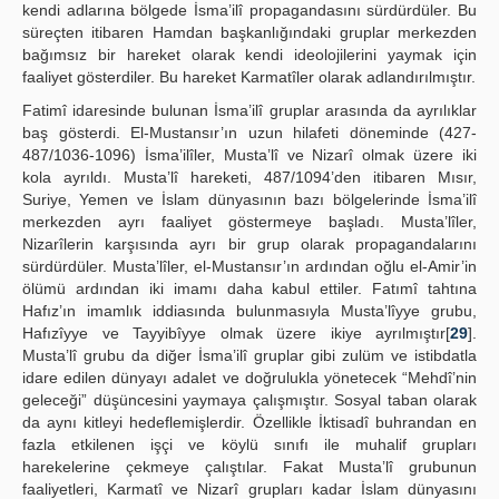
kendi adlarına bölgede İsma’ilî propagandasını sürdürdüler. Bu
süreçten itibaren Hamdan başkanlığındaki gruplar merkezden
bağımsız bir hareket olarak kendi ideolojilerini yaymak için
faaliyet gösterdiler. Bu hareket Karmatîler olarak adlandırılmıştır.
Fatimî idaresinde bulunan İsma’ilî gruplar arasında da ayrılıklar
baş gösterdi. El-Mustansır’ın uzun hilafeti döneminde (427-
487/1036-1096) İsma’ilîler, Musta’lî ve Nizarî olmak üzere iki
kola ayrıldı. Musta’lî hareketi, 487/1094’den itibaren Mısır,
Suriye, Yemen ve İslam dünyasının bazı bölgelerinde İsma’ilî
merkezden ayrı faaliyet göstermeye başladı. Musta’lîler,
Nizarîlerin karşısında ayrı bir grup olarak propagandalarını
sürdürdüler. Musta’lîler, el-Mustansır’ın ardından oğlu el-Amir’in
ölümü ardından iki imamı daha kabul ettiler. Fatımî tahtına
Hafız’ın imamlık iddiasında bulunmasıyla Musta’lîyye grubu,
Hafızîyye ve Tayyibîyye olmak üzere ikiye ayrılmıştır[
29
].
Musta’lî grubu da diğer İsma’ilî gruplar gibi zulüm ve istibdatla
idare edilen dünyayı adalet ve doğrulukla yönetecek “Mehdî’nin
geleceği” düşüncesini yaymaya çalışmıştır. Sosyal taban olarak
da aynı kitleyi hedeflemişlerdir. Özellikle İktisadî buhrandan en
fazla etkilenen işçi ve köylü sınıfı ile muhalif grupları
harekelerine çekmeye çalıştılar. Fakat Musta’lî grubunun
faaliyetleri, Karmatî ve Nizarî grupları kadar İslam dünyasını