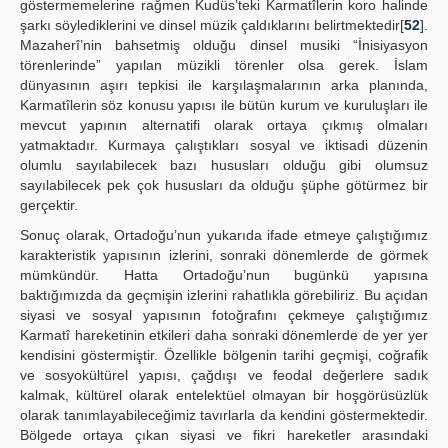
göstermemelerine rağmen Kudüs’teki Karmatîlerin koro halinde
şarkı söylediklerini ve dinsel müzik çaldıklarını belirtmektedir[
52
].
Mazaherî’nin bahsetmiş olduğu dinsel musiki “İnisiyasyon
törenlerinde” yapılan müzikli törenler olsa gerek. İslam
dünyasının aşırı tepkisi ile karşılaşmalarının arka planında,
Karmatîlerin söz konusu yapısı ile bütün kurum ve kuruluşları ile
mevcut yapının alternatifi olarak ortaya çıkmış olmaları
yatmaktadır. Kurmaya çalıştıkları sosyal ve iktisadi düzenin
olumlu sayılabilecek bazı hususları olduğu gibi olumsuz
sayılabilecek pek çok hususları da olduğu şüphe götürmez bir
gerçektir.
Sonuç olarak, Ortadoğu’nun yukarıda ifade etmeye çalıştığımız
karakteristik yapısının izlerini, sonraki dönemlerde de görmek
mümkündür. Hatta Ortadoğu’nun bugünkü yapısına
baktığımızda da geçmişin izlerini rahatlıkla görebiliriz. Bu açıdan
siyasi ve sosyal yapısının fotoğrafını çekmeye çalıştığımız
Karmatî hareketinin etkileri daha sonraki dönemlerde de yer yer
kendisini göstermiştir. Özellikle bölgenin tarihi geçmişi, coğrafik
ve sosyokültürel yapısı, çağdışı ve feodal değerlere sadık
kalmak, kültürel olarak entelektüel olmayan bir hoşgörüsüzlük
olarak tanımlayabileceğimiz tavırlarla da kendini göstermektedir.
Bölgede ortaya çıkan siyasi ve fikri hareketler arasındaki