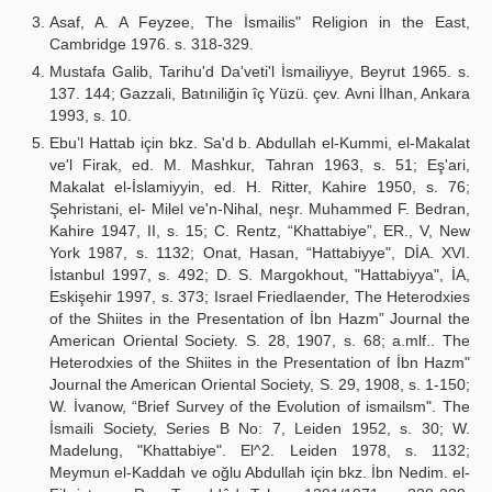
Asaf, A. A Feyzee, The İsmailis" Religion in the East,
Cambridge 1976. s. 318-329.
Mustafa Galib, Tarihu'd Da'veti'l İsmailiyye, Beyrut 1965. s.
137. 144; Gazzali, Batıniliğin îç Yüzü. çev. Avni İlhan, Ankara
1993, s. 10.
Ebu’l Hattab için bkz. Sa'd b. Abdullah el-Kummi, el-Makalat
ve'l Firak, ed. M. Mashkur, Tahran 1963, s. 51; Eş'ari,
Makalat el-İslamiyyin, ed. H. Ritter, Kahire 1950, s. 76;
Şehristani, el- Milel ve'n-Nihal, neşr. Muhammed F. Bedran,
Kahire 1947, II, s. 15; C. Rentz, “Khattabiye”, ER., V, New
York 1987, s. 1132; Onat, Hasan, “Hattabiyye", DİA. XVI.
İstanbul 1997, s. 492; D. S. Margokhout, "Hattabiyya", İA,
Eskişehir 1997, s. 373; Israel Friedlaender, The Heterodxies
of the Shiites in the Presentation of İbn Hazm” Journal the
American Oriental Society. S. 28, 1907, s. 68; a.mlf.. The
Heterodxies of the Shiites in the Presentation of İbn Hazm"
Journal the American Oriental Society, S. 29, 1908, s. 1-150;
W. İvanow, “Brief Survey of the Evolution of ismailsm". The
İsmaili Society, Series B No: 7, Leiden 1952, s. 30; W.
Madelung, "Khattabiye". El^2. Leiden 1978, s. 1132;
Meymun el-Kaddah ve oğlu Abdullah için bkz. İbn Nedim. el-