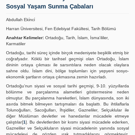
Sosyal Yaşam Sunma Çabaları
Publication Policies
Abdullah Eki̇nci̇
Guidelines
Harran Üniversitesi, Fen Edebiyat Fakültesi, Tarih Bölümü
Contact Us
Anahtar Kelimeler:
Ortadoğu, Tarih, İslam, İsma'ililer,
Karmatiler
Ortadoğu, tarihi süreç içinde birçok medeniyete beşiklik etmiş bir
coğrafyadır. Köklü bir tarihsel geçmişi olan Ortadoğu, İslam
dininin ortaya çıkması ile sarsıntılara neden olacak olaylara
sahne oldu. İslam dini, bölge toplumları için yepyeni sosyo-
ekonomik şartların ortaya çıkmasına zemin hazırladı.
Ortadoğu’nun siyasi ve sosyal tarihi geçmişi, 9-10. yüzyıllarda
bölünme ve parçalanma alametleri göstermesine neden
olmuştur. Bu parçalanma hareketleri, İslam dünyasında, son iki
asırda bitmek bilmeyen tartışmaları da başlattı. Bu ihtilaflarla
Tolunoğulları, Sacoğulları, İhşidiler, Gazneliler, Selçuklular ile
diğer Müslüman devletler ve hanedanlar mücadele etmeye
çalıştılar[
1
]. Bu devletlerden bir kısmı siyasi mücadele ederken,
Gazneliler ve Selçukluların siyasi mücadelenin yanında sosyal
mücadeleyi de gözden ırak tutmadıklarını görmekteyiz.