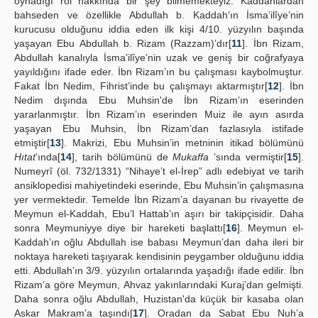
oynadığı rol hakkında bir şey bilmemekteyiz. Kaddahlardan
bahseden ve özellikle Abdullah b. Kaddah’ın İsma’ilîye’nin
kurucusu olduğunu iddia eden ilk kişi 4/10. yüzyılın başında
yaşayan Ebu Abdullah b. Rizam (Razzam)’dır[
11
]. İbn Rizam,
Abdullah kanalıyla İsma’ilîye’nin uzak ve geniş bir coğrafyaya
yayıldığını ifade eder. İbn Rizam’ın bu çalışması kaybolmuştur.
Fakat İbn Nedim, Fihrist’inde bu çalışmayı aktarmıştır[
12
]. İbn
Nedim dışında Ebu Muhsin'de İbn Rizam’ın eserinden
yararlanmıştır. İbn Rizam’ın eserinden Muiz ile ayın asırda
yaşayan Ebu Muhsin, İbn Rizam’dan fazlasıyla istifade
etmiştir[
13
]. Makrizi, Ebu Muhsin’in metninin itikad bölümünü
Hıtat
’ında[
14
], tarih bölümünü de
Mukaffa
’sında vermiştir[
15
].
Numeyrî (öl. 732/1331) “Nihaye’t el-İrep” adlı edebiyat ve tarih
ansiklopedisi mahiyetindeki eserinde, Ebu Muhsin’in çalışmasına
yer vermektedir. Temelde İbn Rizam’a dayanan bu rivayette de
Meymun el-Kaddah, Ebu’l Hattab’ın aşırı bir takipçisidir. Daha
sonra Meymuniyye diye bir hareketi başlattı[
16
]. Meymun el-
Kaddah’ın oğlu Abdullah ise babası Meymun’dan daha ileri bir
noktaya hareketi taşıyarak kendisinin peygamber olduğunu iddia
etti. Abdullah’ın 3/9. yüzyılın ortalarında yaşadığı ifade edilir. İbn
Rizam’a göre Meymun, Ahvaz yakınlarındaki Kuraj’dan gelmişti.
Daha sonra oğlu Abdullah, Huzistan'da küçük bir kasaba olan
Askar Makram’a taşındı[
17
]. Oradan da Sabat Ebu Nuh’a