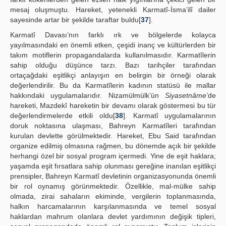
mesaj oluşmuştu. Hareket, yetenekli Karmatî-İsma’ilî dailer
sayesinde artar bir şekilde taraftar buldu[
37
].
Karmatî Davası’nın farklı ırk ve bölgelerde kolayca
yayılmasındaki en önemli etken, çeşidi inanç ve kültürlerden bir
takım motiflerin propagandalarda kullanılmasıdır. Karmatîlerin
sahip olduğu düşünce tarzı. Bazı tarihçiler tarafından
ortaçağdaki eşitlikçi anlayışın en belirgin bir örneği olarak
değerlendirilir. Bu da Karmatîlerin kadının statüsü ile mallar
hakkındaki uygulamalarıdır. Nizamülmülk’ün
Siyasetnâme’
de
hareketi, Mazdekî hareketin bir devamı olarak göstermesi bu tür
değerlendirmelerde etkili oldu[
38
]. Karmatî uygulamalarının
doruk noktasına ulaşması, Bahreyn Karmatîleri tarafından
kurulan devlette görülmektedir. Hareket, Ebu Said tarafından
organize edilmiş olmasına rağmen, bu dönemde açık bir şekilde
herhangi özel bir sosyal program içermedi. Yine de eşit haklara;
yaşamda eşit fırsatlara sahip olunması gereğine inanılan eşitlikçi
prensipler, Bahreyn Karmatî devletinin organizasyonunda önemli
bir rol oynamış görünmektedir. Özellikle, mal-mülke sahip
olmada, zirai sahaların ekiminde, vergilerin toplanmasında,
halkın harcamalarının karşılanmasında ve temel sosyal
haklardan mahrum olanlara devlet yardımının değişik tipleri,