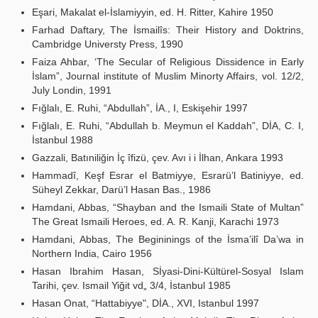
Eşari, Makalat el-İslamiyyin, ed. H. Ritter, Kahire 1950
Farhad Daftary, The İsmailîs: Their History and Doktrins,
Cambridge Universty Press, 1990
Faiza Ahbar, ‘The Secular of Religious Dissidence in Early
İslam”, Journal institute of Muslim Minorty Affairs, vol. 12/2,
July Londin, 1991
Fığlalı, E. Ruhi, “Abdullah”, İA., I, Eskişehir 1997
Fığlalı, E. Ruhi, “Abdullah b. Meymun el Kaddah”, DİA, C. I,
İstanbul 1988
Gazzali, Batıniliğin İç îfizü, çev. Avı i i İlhan, Ankara 1993
Hammadî, Keşf Esrar el Batmiyye, Esrarü’l Batiniyye, ed.
Süheyl Zekkar, Darü’l Hasan Bas., 1986
Hamdani, Abbas, “Shayban and the Ismaili State of Multan”
The Great Ismaili Heroes, ed. A. R. Kanji, Karachi 1973
Hamdani, Abbas, The Begininings of the İsma’ilî Da’wa in
Northern India, Cairo 1956
Hasan Ibrahim Hasan, Sİyasi-Dini-Kültürel-Sosyal Islam
Tarihi, çev. Ismail Yiğit vd„ 3/4, İstanbul 1985
Hasan Onat, “Hattabiyye", DİA., XVI, Istanbul 1997