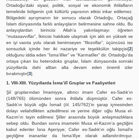
Ortadoğu’daki siyasi, politik, sosyal ve ekonomik ihtilafların
temelinde bölgenin çok kültürlü yapısının etkisi inkar edilemez.
Bölgedeki ayrışmanın bir sonucu olarak Ortadoğu, Ortaçağ
İslam dünyasında farklı anlayışların belirmesine sahne oldu. Bu
anlayışlardan birincisi Allah’a yakınlaşmayı öğreten
“mutasavvıflar”, İkincisi hakikate ulaşmak için aklı en yüksek ve
en iyi vasıta yolu olarak benimseyen “filozoflar”, üçüncüsü ise
sonsuzluk içinde her iki nazariye ve teşekkülün takipçisi[
2
]
olduğunu iddia eden “İsma’ilîler” ve “Karmatîler” dir. Ortadoğu’da
ortaya çıkan bu heterodoks gruplar, İslam dünyasında sonraki
yüzyıllarda dahi alttan alta devam eden önemli izler
bırakmıştır[
3
].
1. VIII-XIII. Yüzyıllarda İsma’ilî Gruplar ve Faaliyetleri
Şiî gruplarından İmamiyye, altıncı imam Cafer es-Sadık’ın
(148/765) ölümünden sonra ihtilafa düşmüştür. Cafer es-
Sadık’ın büyük oğlu İsmail (öl. 145/762)’in şarap içmesinden
dolayı veliahdlikten azledilmesi ve yerine diğer oğlu Musa el-
Kazım’ın tayin edilmesi Şiîler arasında büyük anlaşmazlıklara
sebep oldu. Bundan sonra imametin Musa el-Kazım’a geçtiğini
kabul edenler İsna Aşeriyye; Cafer es-Sadık’ın oğlu İsmail’e
geçtiğine inananlar da İsma’ilîye olarak adlandırılmışur.