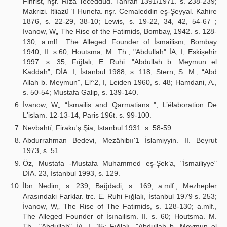
Fihrist, nşr. Rıza Teceddûd. Tahran 1391/1971. s. 238-239;
Makrizi. İtliazü 'I Hunefa. nşr. Cemaleddin eş-Şeyyal. Kahire
1876, s. 22-29, 38-10; Lewis, s. 19-22, 34, 42, 54-67 ;
Ivanow, W„ The Rise of the Fatimids, Bombay, 1942. s. 128-
130; a.mlf.. The Alleged Founder of İsmailisnı, Bombay
1940, II. s.60; Houtsma, M. Th., "Abdullah" İA, I, Eskişehir
1997. s. 35; Fığlalı, E. Ruhi. "Abdullah b. Meymun el
Kaddah”, DİA. I, İstanbul 1988, s. 118; Stern, S. M., “Abd
Allah b. Meymun”, El^2, I, Leiden 1960, s. 48; Hamdani, A.,
s. 50-54; Mustafa Galip, s. 139-140.
İvanow, W„ “İsmailis and Qarmatians ", L’élaboration De
L'islam. 12-13-14, Paris 196t. s. 99-100.
Nevbahtí, Firaku'ş Şia, Istanbul 1931. s. 58-59.
Abdurrahman Bedevi, Mezâhibıı'1 İslamiyyin. II. Beyrut
1973, s. 51.
Öz, Mustafa -Mustafa Muhammed eş-Şek’a, "İsmailiyye"
DİA. 23, İstanbul 1993, s. 129.
İbn Nedim, s. 239; Bağdadi, s. 169; a.mlf., Mezhepler
Arasındaki Farklar. trc. E. Ruhi Fığlalı, İstanbul 1979 s. 253;
İvanow, W„ The Rise of The Fatimids, s. 128-130; a.mlf.,
The Alleged Founder of İsınailism. II. s. 60; Houtsma. M.
Th., "Abdullah" İA. I, 35; Fığlalı, "Abdullah b. Meymun el