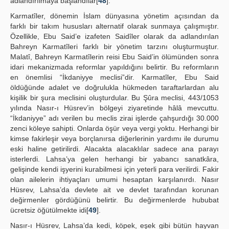
adlandırılmaya başlandılar[
48
].
Karmatîler, dönemin İslam dünyasına yönetim açısından da
farklı bir takım hususları alternatif olarak sunmaya çalışmıştır.
Özellikle, Ebu Said’e izafeten Saidîler olarak da adlandırılan
Bahreyn Karmatîleri farklı bir yönetim tarzını oluşturmuştur.
Malatî, Bahreyn Karmatîlerin reisi Ebu Said’in ölümünden sonra
idari mekanizmada reformlar yapıldığını belirtir. Bu reformların
en önemlisi “İkdaniyye meclisi”dir. Karmatîler, Ebu Said
öldüğünde adalet ve doğrulukla hükmeden taraftarlardan alu
kişilik bir şura meclisini oluşturdular. Bu Şûra meclisi, 443/1053
yılında Nasır-ı Hüsrev’in bölgeyi ziyaretinde hâlâ mevcuttu.
“İkdaniyye” adı verilen bu meclis zirai işlerde çahşurdığı 30.000
zenci köleye sahipti. Onlarda öşür veya vergi yoktu. Herhangi bir
kimse fakirleşir veya borçlanırsa diğerlerinin yardımı ile durumu
eski haline getirilirdi. Alacakta alacaklılar sadece ana parayı
isterlerdi. Lahsa’ya gelen herhangi bir yabancı sanatkâra,
gelişinde kendi işyerini kurabilmesi için yeterli para verilirdi. Fakir
olan ailelerin ihtiyaçları umumi hesaptan karşılanırdı. Nasır
Hüsrev, Lahsa’da devlete ait ve devlet tarafından korunan
değirmenler gördüğünü belirtir. Bu değirmenlerde hububat
ücretsiz öğütülmekte idi[
49
].
Nasır-ı Hüsrev, Lahsa’da kedi, köpek, eşek gibi bütün hayvan