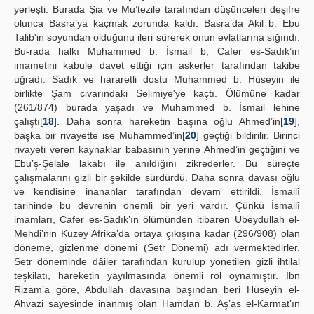
yerleşti. Burada Şia ve Mu’tezile tarafından düşünceleri deşifre
olunca Basra’ya kaçmak zorunda kaldı. Basra’da Akil b. Ebu
Talib'in soyundan olduğunu ileri sürerek onun evlatlarına sığındı.
Bu-rada halkı Muhammed b. İsmail b, Cafer es-Sadık’ın
imametini kabule davet ettiği için askerler tarafından takibe
uğradı. Sadık ve hararetli dostu Muhammed b. Hüseyin ile
birlikte Şam civarındaki Selimiye'ye kaçtı. Ölümüne kadar
(261/874) burada yaşadı ve Muhammed b. İsmail lehine
çalıştı[
18
]. Daha sonra hareketin başına oğlu Ahmed’in[
19
],
başka bir rivayette ise Muhammed’in[
20
] geçtiği bildirilir. Birinci
rivayeti veren kaynaklar babasının yerine Ahmed’in geçtiğini ve
Ebu’ş-Şelale lakabı ile anıldığını zikrederler. Bu süreçte
çalışmalarını gizli bir şekilde sürdürdü. Daha sonra davası oğlu
ve kendisine inananlar tarafından devam ettirildi. İsmailî
tarihinde bu devrenin önemli bir yeri vardır. Çünkü İsmailî
imamları, Cafer es-Sadık’ın ölümünden itibaren Ubeydullah el-
Mehdi’nin Kuzey Afrika’da ortaya çıkışına kadar (296/908) olan
döneme, gizlenme dönemi (Setr Dönemi) adı vermektedirler.
Setr döneminde dâiler tarafından kurulup yönetilen gizli ihtilal
teşkilatı, hareketin yayılmasında önemli rol oynamıştır. İbn
Rizam’a göre, Abdullah davasına başından beri Hüseyin el-
Ahvazi sayesinde inanmış olan Hamdan b. Aş’as el-Karmat’ın