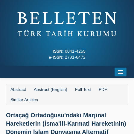
ISSN:
0041-4255
e-ISSN:
2791-6472
Home
Abstract
Abstract (English)
Full Text
PDF
About
Similar Articles
Journal Boards
Ortaçağ Ortadoğusu'ndaki Marjinal
Writing Rules
Hareketlerin (İsma'ili-Karmati Hareketinin)
Principles
Dönemin İslam Dünyasına Alternatif