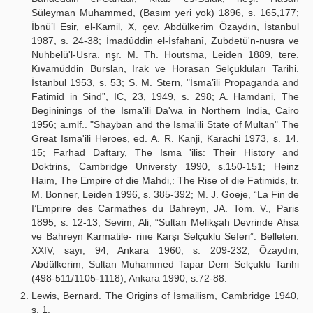
Süleyman Muhammed, (Basım yeri yok) 1896, s. 165,177;
İbnü’l Esir, el-Kamil, X, çev. Abdülkerim Özaydın, İstanbul
1987, s. 24-38; İmadûddin el-İsfahanî, Zubdetü'n-nusra ve
Nuhbelü'l-Usra. nşr. M. Th. Houtsma, Leiden 1889, tere.
Kıvamüddin Burslan, Irak ve Horasan Selçukluları Tarihi.
İstanbul 1953, s. 53; S. M. Stern, "İsma’ili Propaganda and
Fatimid in Sind”, IC, 23, 1949, s. 298; A. Hamdani, The
Begininings of the Isma'ili Da'wa in Northern India, Cairo
1956; a.mlf.. "Shayban and the Isma'ili State of Multan" The
Great Isma'ili Heroes, ed. A. R. Kanji, Karachi 1973, s. 14.
15; Farhad Daftary, The Isma 'ilis: Their History and
Doktrins, Cambridge Universty 1990, s.150-151; Heinz
Haim, The Empire of die Mahdi,: The Rise of die Fatimids, tr.
M. Bonner, Leiden 1996, s. 385-392; M. J. Goeje, “La Fin de
I’Emprire des Carmathes du Bahreyn, JA. Tom. V., Paris
1895, s. 12-13; Sevim, Ali, “Sultan Melikşah Devrinde Ahsa
ve Bahreyn Karmatile- riııe Karşı Selçuklu Seferi”. Belleten.
XXIV, sayı, 94, Ankara 1960, s. 209-232; Özaydın,
Abdülkerim, Sultan Muhammed Tapar Dem Selçuklu Tarihi
(498-511/1105-1118), Ankara 1990, s.72-88.
Lewis, Bernard. The Origins of İsmailism, Cambridge 1940,
s. 1.