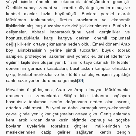
yüzyıl içinde önemli bir ekonomik dönüşümden geçmişti.
Özellikle sanayi, zanaat ve ticarette büyük gelişmeler olmuş ve
kentsel alanlar hızla büyümüştü. Bunlara paralel olarak
Müslüman toplumunda, üretim araçlarının ve ekonomik
ilişkilerinin alışılmış düzeninde de değişiklikler olmuştu. Bütün bu
gelişmeler, Abbasi imparatorluğunu yeni gerginlikler ve
hoşnutsuzluklarla karşı karşıya getiren önemli toplumsal
değişikliklerin ortaya çıkmasına neden oldu. Emevi dönemi Arap
boy aristokrasisinin yerine şimdi tüccarlar, büyük toprak
sahipleri, profesyonel askerler, sivil yöneticiler, dinsel liderler ve
eğitimli kişilerden oluşan yeni bir sınıf ortaya çıkmıştı. İlk fetihler
döneminin garnizon kasabaları, basit askeri kamplar olmaktan
çıkıp, kentsel merkezler ve her türlü mal alış-verişinin yapıldığı
canlı pazar yerleri durumuna gelmişti[
34
].
Mevalinin özgürleşmesi, Arap ve Arap olmayan Müslümanlar
arasında ilk zamanlarda Şiîliğin kitle tabanını sağlayan
hoşnutsuz toplumsal sınıfın doğmasına neden olan ayrımı,
ortadan kaldırmıştı. Bu yeni ve daha karmaşık sosyo-ekonomik
çevre içinde yeni çıkar çatışmaları ortaya çıktı. Geniş anlamda
kent, artık kırdan daha kesin biçimde kopmuş ve göçebe
boyların üyeleriyle topraksız çiftçileri, mülklerinden ve
mesleklerinden cazip gelirler sağlayan kentin zengin