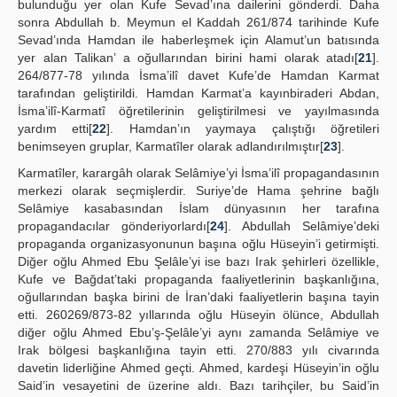
bulunduğu yer olan Kufe Sevad’ına dailerini gönderdi. Daha
sonra Abdullah b. Meymun el Kaddah 261/874 tarihinde Kufe
Sevad’ında Hamdan ile haberleşmek için Alamut’un batısında
yer alan Talikan’ a oğullarından birini hami olarak atadı[
21
].
264/877-78 yılında İsma’ilî davet Kufe’de Hamdan Karmat
tarafından geliştirildi. Hamdan Karmat’a kayınbiraderi Abdan,
İsma’ilî-Karmatî öğretilerinin geliştirilmesi ve yayılmasında
yardım etti[
22
]. Hamdan’ın yaymaya çalıştığı öğretileri
benimseyen gruplar, Karmatîler olarak adlandırılmıştır[
23
].
Karmatîler, karargâh olarak Selâmiye’yi İsma’ilî propagandasının
merkezi olarak seçmişlerdir. Suriye’de Hama şehrine bağlı
Selâmiye kasabasından İslam dünyasının her tarafına
propagandacılar gönderiyorlardı[
24
]. Abdullah Selâmiye’deki
propaganda organizasyonunun başına oğlu Hüseyin’i getirmişti.
Diğer oğlu Ahmed Ebu Şelâle’yi ise bazı Irak şehirleri özellikle,
Kufe ve Bağdat’taki propaganda faaliyetlerinin başkanlığına,
oğullarından başka birini de İran’daki faaliyetlerin başına tayin
etti. 260269/873-82 yıllarında oğlu Hüseyin ölünce, Abdullah
diğer oğlu Ahmed Ebu’ş-Şelâle’yi aynı zamanda Selâmiye ve
Irak bölgesi başkanlığına tayin etti. 270/883 yılı civarında
davetin liderliğine Ahmed geçti. Ahmed, kardeşi Hüseyin’in oğlu
Said’in vesayetini de üzerine aldı. Bazı tarihçiler, bu Said’in