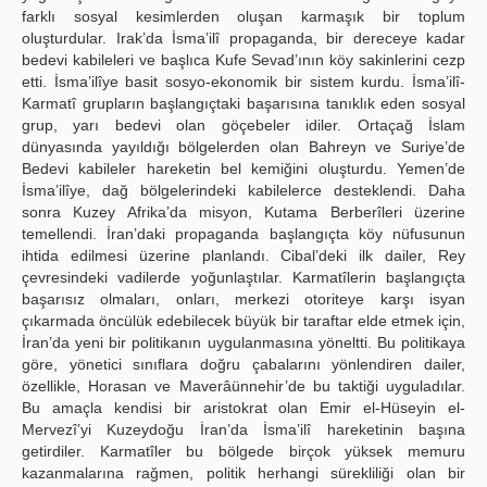
farklı sosyal kesimlerden oluşan karmaşık bir toplum
oluşturdular. Irak’da İsma’ilî propaganda, bir dereceye kadar
bedevi kabileleri ve başlıca Kufe Sevad’ının köy sakinlerini cezp
etti. İsma’ilîye basit sosyo-ekonomik bir sistem kurdu. İsma’ilî-
Karmatî grupların başlangıçtaki başarısına tanıklık eden sosyal
grup, yarı bedevi olan göçebeler idiler. Ortaçağ İslam
dünyasında yayıldığı bölgelerden olan Bahreyn ve Suriye’de
Bedevi kabileler hareketin bel kemiğini oluşturdu. Yemen’de
İsma’ilîye, dağ bölgelerindeki kabilelerce desteklendi. Daha
sonra Kuzey Afrika’da misyon, Kutama Berberîleri üzerine
temellendi. İran’daki propaganda başlangıçta köy nüfusunun
ihtida edilmesi üzerine planlandı. Cibal’deki ilk dailer, Rey
çevresindeki vadilerde yoğunlaştılar. Karmatîlerin başlangıçta
başarısız olmaları, onları, merkezi otoriteye karşı isyan
çıkarmada öncülük edebilecek büyük bir taraftar elde etmek için,
İran’da yeni bir politikanın uygulanmasına yöneltti. Bu politikaya
göre, yönetici sınıflara doğru çabalarını yönlendiren dailer,
özellikle, Horasan ve Maverâünnehir’de bu taktiği uyguladılar.
Bu amaçla kendisi bir aristokrat olan Emir el-Hüseyin el-
Mervezî’yi Kuzeydoğu İran’da İsma’ilî hareketinin başına
getirdiler. Karmatîler bu bölgede birçok yüksek memuru
kazanmalarına rağmen, politik herhangi sürekliliği olan bir