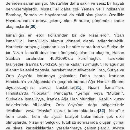
derinden sarsmamıştır. Musta’lîler daha sakin ve sesiz bir hayatı
benimsemişlerdir. Musta’lîler daha çok Yemen ve Hindistan’ın
Bombay, Borada ve Haydarabad da etkili olmuşlardır. Özellikle
Haydarabad’da ortaya çıkmış olan Bohralar, günümüze kadar
ulaşmışlardır[
30
].
İsma’ilîğin en etkili kollarından bir de Nizarîlerdir. Nizarî
İsma’ilîliği, İsma’ilîliğin Alamut dönemi olarak adlandırılabilir.
Hareketin ortaya çıkışından kısa bir süre sonra İran ve Suriye de
bir Nizarî İsma’ilî devletine dönüşmüş olan bu oluşum, Hasan
Sabbah tarafından 483/1090’da kurulmuştur. Hareketin
faaliyetleri İran'da 654/1256 yılına kadar sürmüştür. Hülagü’nün
Alamut Kalesini zaptıyla, hareket mevcudiyetlerini İran, Suriye ve
Orta Asya'da korumaya çalıştılar. Daha sonra İran’dan
Hindistan’a ve Afganistan’a geçerek burada Ağa Hanlar dönemi
diyebileceğimiz süreci başlattılar[
31
]. Nizarî İsma’ilîleri,
Hindistan’da “Hocalar”, Pencap'ta “Şemşi" veya “Multanî”,
Suriye'de İsma’ilîyye, İran’da Ağa Han Müridleri, Kabil’in kuzey
bölgelerinde Ali-İlahiler, Orta Asya’nın doğu bölgelerinde
"Mollalar” veya “Mavlai" olarak tanınmaktadırlar[
32
]. Nizarîler
hem akîde, hem de siyasi faaliyet bakımından çok etkili
olmuşlardır. Nizarîler Selçuklu fütuhatı sonrasında oluşan içtimai
ve siyasi karışıklıklardan yararlanmaya çalışmışlardır. Ayrıca