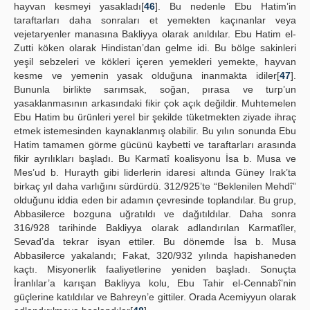
hayvan kesmeyi yasakladı[
46
]. Bu nedenle Ebu Hatim’in
taraftarları daha sonraları et yemekten kaçınanlar veya
vejetaryenler manasına Bakliyya olarak anıldılar. Ebu Hatim el-
Zutti köken olarak Hindistan’dan gelme idi. Bu bölge sakinleri
yeşil sebzeleri ve kökleri içeren yemekleri yemekte, hayvan
kesme ve yemenin yasak olduğuna inanmakta idiler[
47
].
Bununla birlikte sarımsak, soğan, pırasa ve turp’un
yasaklanmasının arkasındaki fikir çok açık değildir. Muhtemelen
Ebu Hatim bu ürünleri yerel bir şekilde tüketmekten ziyade ihraç
etmek istemesinden kaynaklanmış olabilir. Bu yılın sonunda Ebu
Hatim tamamen görme gücünü kaybetti ve taraftarları arasında
fikir ayrılıkları başladı. Bu Karmatî koalisyonu İsa b. Musa ve
Mes’ud b. Hurayth gibi liderlerin idaresi altında Güney Irak’ta
birkaç yıl daha varlığını sürdürdü. 312/925’te “Beklenilen Mehdî”
olduğunu iddia eden bir adamın çevresinde toplandılar. Bu grup,
Abbasilerce bozguna uğratıldı ve dağıtıldılar. Daha sonra
316/928 tarihinde Bakliyya olarak adlandırılan Karmatîler,
Sevad’da tekrar isyan ettiler. Bu dönemde İsa b. Musa
Abbasilerce yakalandı; Fakat, 320/932 yılında hapishaneden
kaçtı. Misyonerlik faaliyetlerine yeniden başladı. Sonuçta
İranlılar’a karışan Bakliyya kolu, Ebu Tahir el-Cennabî’nin
güçlerine katıldılar ve Bahreyn’e gittiler. Orada Acemiyyun olarak