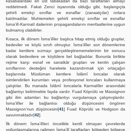
kasabalardaki en üst tabakadan da bazı taraftarları almayı
reddetmedi. Fakat Zenci isyanında olduğu gibi, başlangıçta
şehirli emekçi sınıflar ve esnaflar (zanaatçılar) onlara
katılmadılar. Muhtemelen şehirli emekçi sınıflar ve esnaflar
İsma’ilî-Karmatî dailerinin propagandalarını menfaatlerine uygun
bulmamış olabilirler.
Kısaca, ilk dönem İsma’ilîler başlıca hitap etmiş olduğu gruplar,
bedeviler ve köylü sınıfı olmuştur. İsma’ilîler son dönemlerine
kadar kentlere sızmayı gerçekleştirememelerinin bir sonucu
olarak bedevilere ve köylülere bel bağladılar. Bununla birlikte
rejime karşı esnaf ve sanatkâr grupları ve kentin çalışan
sınıflarının desteğini harekete kazandırmak için ortaçağın
başlarında Müslüman kentlere İslâmî loncalar olarak
isimlendirilen kurumları veya profesyonel loncaları kullanmaya
çalıştılar. Bu manada İslâmî loncalarla Karmatîler arasındaki
bağlantıyı belirtmekte fayda vardır. Fuad Köprülü ve Massignon
gibi ilim adamları bu bağlantıyı vurgulamaya çalışmışlardır.
İsma’ilîler ile bağlantısı olduğu düşüncesini öngören
Massignon’nun düşüncesini[
41
] Fuad Köprülü ve Hodgson da
savunmaktadır[
42
].
İlk dönem İsma’ilîleri öncelikle kentli olmayan çevrelerde
yoğunlaşmalarına rağmen İsma’ilî taraftarları bölgeden bölgeye