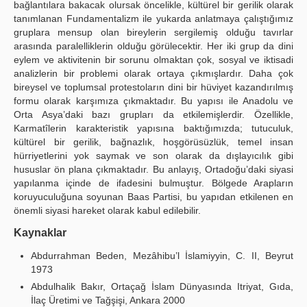
bağlantılara bakacak olursak öncelikle, kültürel bir gerilik olarak
tanımlanan Fundamentalizm ile yukarda anlatmaya çalıştığımız
gruplara mensup olan bireylerin sergilemiş olduğu tavırlar
arasında paralelliklerin olduğu görülecektir. Her iki grup da dini
eylem ve aktivitenin bir sorunu olmaktan çok, sosyal ve iktisadi
analizlerin bir problemi olarak ortaya çıkmışlardır. Daha çok
bireysel ve toplumsal protestoların dini bir hüviyet kazandırılmış
formu olarak karşımıza çıkmaktadır. Bu yapısı ile Anadolu ve
Orta Asya’daki bazı grupları da etkilemişlerdir. Özellikle,
Karmatîlerin karakteristik yapısına baktığımızda; tutuculuk,
kültürel bir gerilik, bağnazlık, hoşgörüsüzlük, temel insan
hürriyetlerini yok saymak ve son olarak da dışlayıcılık gibi
hususlar ön plana çıkmaktadır. Bu anlayış, Ortadoğu’daki siyasi
yapılanma içinde de ifadesini bulmuştur. Bölgede Arapların
koruyuculuğuna soyunan Baas Partisi, bu yapıdan etkilenen en
önemli siyasi hareket olarak kabul edilebilir.
Kaynaklar
Abdurrahman Beden, Mezâhibu’l İslamiyyin, C. II, Beyrut
1973
Abdulhalik Bakır, Ortaçağ İslam Dünyasında Itriyat, Gıda,
İlaç Üretimi ve Tağşişi, Ankara 2000