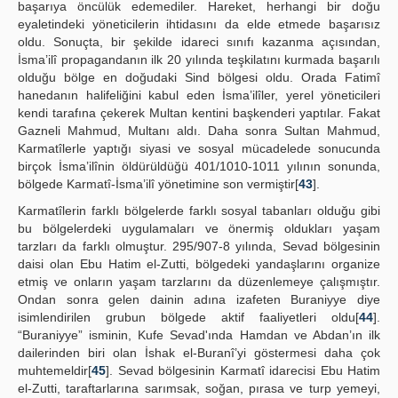
başarıya öncülük edemediler. Hareket, herhangi bir doğu
eyaletindeki yöneticilerin ihtidasını da elde etmede başarısız
oldu. Sonuçta, bir şekilde idareci sınıfı kazanma açısından,
İsma’ilî propagandanın ilk 20 yılında teşkilatını kurmada başarılı
olduğu bölge en doğudaki Sind bölgesi oldu. Orada Fatimî
hanedanın halifeliğini kabul eden İsma’ilîler, yerel yöneticileri
kendi tarafına çekerek Multan kentini başkenderi yaptılar. Fakat
Gazneli Mahmud, Multanı aldı. Daha sonra Sultan Mahmud,
Karmatîlerle yaptığı siyasi ve sosyal mücadelede sonucunda
birçok İsma’ilînin öldürüldüğü 401/1010-1011 yılının sonunda,
bölgede Karmatî-İsma’ilî yönetimine son vermiştir[
43
].
Karmatîlerin farklı bölgelerde farklı sosyal tabanları olduğu gibi
bu bölgelerdeki uygulamaları ve önermiş oldukları yaşam
tarzları da farklı olmuştur. 295/907-8 yılında, Sevad bölgesinin
daisi olan Ebu Hatim el-Zutti, bölgedeki yandaşlarını organize
etmiş ve onların yaşam tarzlarını da düzenlemeye çalışmıştır.
Ondan sonra gelen dainin adına izafeten Buraniyye diye
isimlendirilen grubun bölgede aktif faaliyetleri oldu[
44
].
“Buraniyye” isminin, Kufe Sevad'ında Hamdan ve Abdan’ın ilk
dailerinden biri olan İshak el-Buranî’yi göstermesi daha çok
muhtemeldir[
45
]. Sevad bölgesinin Karmatî idarecisi Ebu Hatim
el-Zutti, taraftarlarına sarımsak, soğan, pırasa ve turp yemeyi,