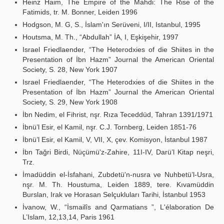
Heinz Haim, The Empire of the Mahdi: The Rise of the
Fatimids, tr. M. Bonner, Leiden 1996
Hodgson, M. G, S., İslam'ın Serüveni, I/II, Istanbul, 1995
Houtsma, M. Th., “Abdullah” İA, I, Eşkişehir, 1997
Israel Friedlaender, “The Heterodxies of die Shiites in the
Presentation of İbn Hazm” Journal the American Oriental
Society, S. 28, New York 1907
Israel Friedlaender, “The Heterodxies of die Shiites in the
Presentation of İbn Hazm” Journal the American Oriental
Society, S. 29, New York 1908
İbn Nedim, el Fihrist, nşr. Rıza Teceddüd, Tahran 1391/1971
İbnü’l Esir, el Kamil, nşr. C.J. Tornberg, Leiden 1851-76
İbnü’l Esir, el Kamil, V, VII, X, çev. Komisyon, İstanbul 1987
İbn Tağri Birdi, Nüçümü'z-Zahire, 11I-IV, Darü’l Kitap neşri,
Trz.
İmadüddin el-İsfahani, Zubdetü'n-nusra ve Nuhbetü’l-Usra,
nşr. M. Th. Houstuma, Leiden 1889, tere. Kıvamüddin
Burslan, Irak ve Horasan Selçukluları Tarihi, İstanbul 1953
İvanow, W., “İsmailîs and Qarmatians ”, L'élaboration De
L’Islam, 12,13,14, Paris 1961