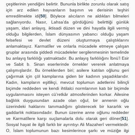
çeşitlerinin yendiğini belirtir. Bununla birlikte zorunlu olarak satış
için arz edilen hayvanların başının ve derisinin teşhiri
emredilmekte idi[
50
]. Böylece alıcıların ne aldıkları bilmeleri
sağlanıyordu. Nasır, Lahsa’da gördüğünü belirttiği günlük
yaşam, idari anlayış, iktisadi düzen ve dini hayatla ilgili vermiş
olduğu bilgilerden, İslam dünyasının yabancı olduğu yaşam
felsefesi ve devlet düzeni oluşturmaya çalıştıklarını
anlamaktayız. Karmatîler ve onlarla mücadele etmeye çalışan
gruplar arasında şiddedi mücadeleler sergilenmesinin temelinde
bu anlayış farklılığı yatmaktadır. Bu anlayış farklılığını İbnü’l Esir
ve Sabit b. Sinan eserlerinde örnekler vererek anlatmaya
çalışmışlardır. Bu örneklerden biri; asilere katılan oğlunu geri
çağırmak için çöl kamplarına giden bir kadının yaşadıklarıdır.
Kadın, kampların eşitlikçi, mevcut toplumun adetlerini bilinçli
biçimde reddeden ve kendi ihtilalci normlarının katı bir biçimde
uygulanmasını isteyen cü’retkâr atmosferinden korkar. Ailesine
bağlılık duygusundan azade olan oğul, bir annenin oğlu
üzerindeki haklarını tanımadığını gösterecek bir kararlık ve
gaddarlık noktasındadır. Bunun üzerine anne oğlunu reddeder
ve Karmatîlere karşı suçlamalarla dolu olarak geri döner[
51
].
Sosyal hayat ile ilgili farklı bir ayrıntıyı Ali Mazaherî vermektedir.
O, İslam toplumunun bazı kesimlerince şarkı ve müziğe ilgi