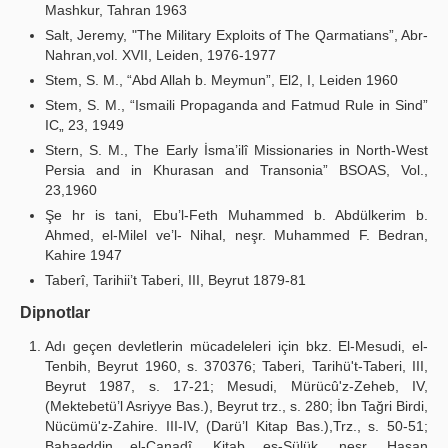
Mashkur, Tahran 1963
Salt, Jeremy, "The Military Exploits of The Qarmatians”, Abr-
Nahran,vol. XVII, Leiden, 1976-1977
Stem, S. M., “Abd Allah b. Meymun”, El2, I, Leiden 1960
Stem, S. M., “Ismaili Propaganda and Fatmud Rule in Sind”
IC„ 23, 1949
Stern, S. M., The Early İsma’ilî Missionaries in North-West
Persia and in Khurasan and Transonia” BSOAS, Vol.,
23,1960
Şe hr is tani, Ebu’l-Feth Muhammed b. Abdülkerim b.
Ahmed, el-Milel ve’l- Nihal, neşr. Muhammed F. Bedran,
Kahire 1947
Taberî, Tarihii’t Taberi, III, Beyrut 1879-81
Dipnotlar
Adı geçen devletlerin mücadeleleri için bkz. El-Mesudi, el-
Tenbih, Beyrut 1960, s. 370376; Taberi, Tarihü't-Taberi, III,
Beyrut 1987, s. 17-21; Mesudi, Mürücû'z-Zeheb, IV,
(Mektebetü’l Asriyye Bas.), Beyrut trz., s. 280; İbn Tağri Birdi,
Nücümü'z-Zahire. III-IV, (Darü’l Kitap Bas.),Trz., s. 50-51;
Bahaeddin el-Canadî, Kitab es-Sülük, neşr. Hasan