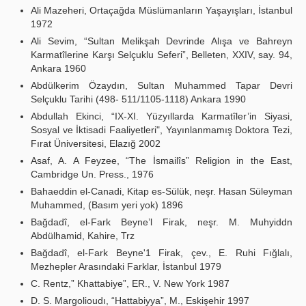
Ali Mazeheri, Ortaçağda Müslümanların Yaşayışları, İstanbul
1972
Ali Sevim, “Sultan Melikşah Devrinde Alışa ve Bahreyn
Karmatîlerine Karşı Selçuklu Seferi”, Belleten, XXIV, say. 94,
Ankara 1960
Abdülkerim Özaydın, Sultan Muhammed Tapar Devri
Selçuklu Tarihi (498- 511/1105-1118) Ankara 1990
Abdullah Ekinci, “IX-XI. Yüzyıllarda Karmatîler’in Siyasi,
Sosyal ve İktisadi Faaliyetleri", Yayınlanmamış Doktora Tezi,
Fırat Üniversitesi, Elazığ 2002
Asaf, A. A Feyzee, “The İsmailîs” Religion in the East,
Cambridge Un. Press., 1976
Bahaeddin el-Canadi, Kitap es-Sülük, neşr. Hasan Süleyman
Muhammed, (Basım yeri yok) 1896
Bağdadî, el-Fark Beyne’l Firak, neşr. M. Muhyiddn
Abdülhamid, Kahire, Trz
Bağdadî, el-Fark Beyne'1 Firak, çev., E. Ruhi Fığlalı,
Mezhepler Arasındaki Farklar, İstanbul 1979
C. Rentz,” Khattabiye”, ER., V. New York 1987
D. S. Margolioudı, “Hattabiyya”, M., Eskişehir 1997