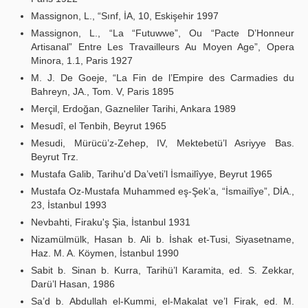
Massignon, L., “Sınf, İA, 10, Eskişehir 1997
Massignon, L., “La “Futuwwe”, Ou “Pacte D’Honneur
Artisanal” Entre Les Travailleurs Au Moyen Age”, Opera
Minora, 1.1, Paris 1927
M. J. De Goeje, “La Fin de l’Empire des Carmadies du
Bahreyn, JA., Tom. V, Paris 1895
Merçil, Erdoğan, Gazneliler Tarihi, Ankara 1989
Mesudî, el Tenbih, Beyrut 1965
Mesudi, Mürücü’z-Zehep, IV, Mektebetü’l Asriyye Bas.
Beyrut Trz.
Mustafa Galib, Tarihu'd Da’veti’l İsmailîyye, Beyrut 1965
Mustafa Oz-Mustafa Muhammed eş-Şek’a, “İsmailîye”, DİA.,
23, İstanbul 1993
Nevbahti, Firaku'ş Şia, İstanbul 1931
Nizamülmülk, Hasan b. Ali b. İshak et-Tusi, Siyasetname,
Haz. M. A. Köymen, İstanbul 1990
Sabit b. Sinan b. Kurra, Tarihü’l Karamita, ed. S. Zekkar,
Darü’l Hasan, 1986
Sa’d b. Abdullah el-Kummi, el-Makalat ve’l Firak, ed. M.