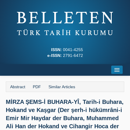
ISSN:
0041-4255
e-ISSN:
2791-6472
Home
Abstract
PDF
Similar Articles
About
MİRZA ŞEMS-İ BUHARA-YÎ, Tarih-i Buhara,
Journal Boards
Hokand ve Kaşgar (Der şerh-i hükümrâni-i
Writing Rules
Emir Mir Haydar der Buhara, Muhammed
Ali Han der Hokand ve Cihangir Hoca der
Principles