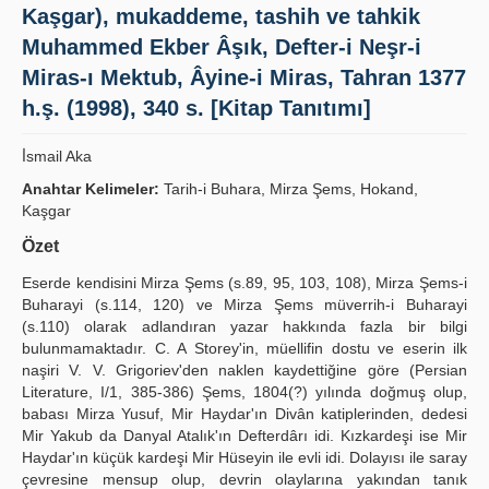
Kaşgar), mukaddeme, tashih ve tahkik
Publication Policies
Muhammed Ekber Âşık, Defter-i Neşr-i
Guidelines
Miras-ı Mektub, Âyine-i Miras, Tahran 1377
h.ş. (1998), 340 s. [Kitap Tanıtımı]
Contact Us
İ̇smail Aka
Anahtar Kelimeler:
Tarih-i Buhara, Mirza Şems, Hokand,
Kaşgar
Özet
Eserde kendisini Mirza Şems (s.89, 95, 103, 108), Mirza Şems-i
Buharayi (s.114, 120) ve Mirza Şems müverrih-i Buharayi
(s.110) olarak adlandıran yazar hakkında fazla bir bilgi
bulunmamaktadır. C. A Storey'in, müellifin dostu ve eserin ilk
naşiri V. V. Grigoriev'den naklen kaydettiğine göre (Persian
Literature, I/1, 385-386) Şems, 1804(?) yılında doğmuş olup,
babası Mirza Yusuf, Mir Haydar'ın Divân katiplerinden, dedesi
Mir Yakub da Danyal Atalık'ın Defterdârı idi. Kızkardeşi ise Mir
Haydar'ın küçük kardeşi Mir Hüseyin ile evli idi. Dolayısı ile saray
çevresine mensup olup, devrin olaylarına yakından tanık