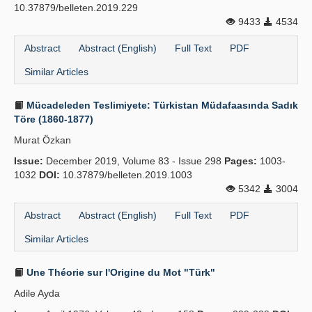
10.37879/belleten.2019.229
Publication Policies
9433
4534
Guidelines
Abstract
Abstract (English)
Full Text
PDF
Similar Articles
Contact Us
Mücadeleden Teslimiyete: Türkistan Müdafaasında Sadık
Töre (1860-1877)
Murat Özkan
Issue:
December 2019, Volume 83 - Issue 298
Pages:
1003-
1032
DOI:
10.37879/belleten.2019.1003
5342
3004
Abstract
Abstract (English)
Full Text
PDF
Similar Articles
Une Théorie sur l'Origine du Mot "Türk"
Adile Ayda