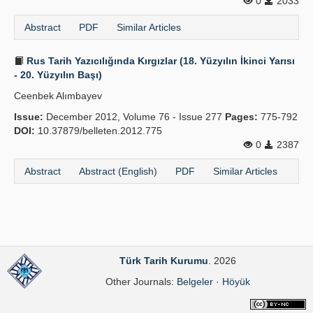
0
2033
Abstract
PDF
Similar Articles
Rus Tarih Yazıcılığında Kırgızlar (18. Yüzyılın İkinci Yarısı
- 20. Yüzyılın Başı)
Ceenbek Alımbayev
Issue:
December 2012, Volume 76 - Issue 277
Pages:
775-792
DOI:
10.37879/belleten.2012.775
0
2387
Abstract
Abstract (English)
PDF
Similar Articles
Türk Tarih Kurumu
. 2026
Other Journals:
Belgeler
·
Höyük