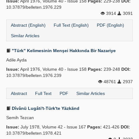
Issue:
April 1976, Volume 40 - Issue 158
Pages:
229-238
DOI:
10.37879/belleten.1976.229
3914
3091
Abstract (English)
Full Text (English)
PDF (English)
Similar Articles
"Türk" Kelimesinin Menşei Hakkında Bir Nazariye
Adile Ayda
Issue:
April 1976, Volume 40 - Issue 158
Pages:
239-248
DOI:
10.37879/belleten.1976.239
48761
2937
Abstract
Full Text
PDF
Similar Articles
Dîvânü Lugâti't-Türk'te Yäzkänd
Semih Tezcan
Issue:
July 1978, Volume 42 - Issue 167
Pages:
421-426
DOI:
10.37879/belleten.1978.421