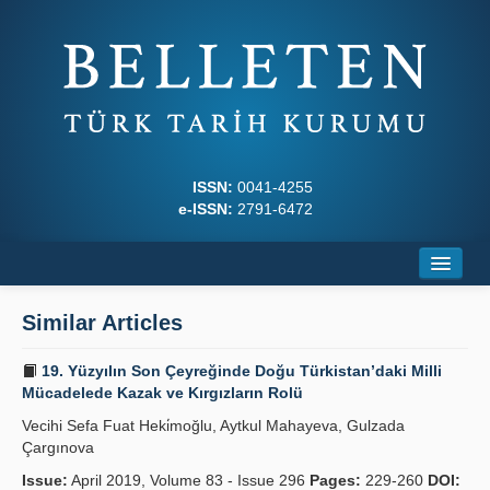
ISSN:
0041-4255
e-ISSN:
2791-6472
Home
Similar Articles
About
19. Yüzyılın Son Çeyreğinde Doğu Türkistan’daki Milli
Journal Boards
Mücadelede Kazak ve Kırgızların Rolü
Vecihi Sefa Fuat Heki̇moğlu, Aytkul Mahayeva, Gulzada
Writing Rules
Çargınova
Principles
Issue:
April 2019, Volume 83 - Issue 296
Pages:
229-260
DOI: