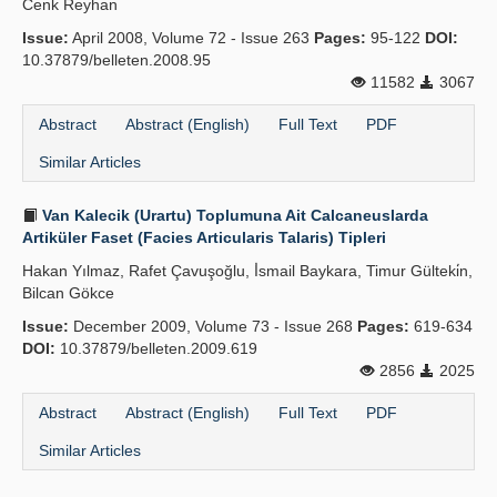
Cenk Reyhan
Issue:
April 2008, Volume 72 - Issue 263
Pages:
95-122
DOI:
10.37879/belleten.2008.95
11582
3067
Abstract
Abstract (English)
Full Text
PDF
Similar Articles
Van Kalecik (Urartu) Toplumuna Ait Calcaneuslarda
Artiküler Faset (Facies Articularis Talaris) Tipleri
Hakan Yılmaz, Rafet Çavuşoğlu, İ̇smail Baykara, Timur Gülteki̇n,
Bilcan Gökce
Issue:
December 2009, Volume 73 - Issue 268
Pages:
619-634
DOI:
10.37879/belleten.2009.619
2856
2025
Abstract
Abstract (English)
Full Text
PDF
Similar Articles