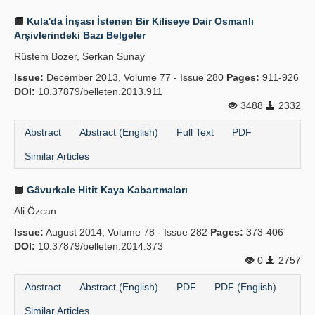
Kula'da İnşası İstenen Bir Ki­liseye Dair Osmanlı
Arşivlerindeki Bazı Belgeler
Rüstem Bozer, Serkan Sunay
Issue:
December 2013, Volume 77 - Issue 280
Pages:
911-926
DOI:
10.37879/belleten.2013.911
3488
2332
Abstract
Abstract (English)
Full Text
PDF
Similar Articles
Gâvurkale Hitit Kaya Kabartmaları
Ali Özcan
Issue:
August 2014, Volume 78 - Issue 282
Pages:
373-406
DOI:
10.37879/belleten.2014.373
0
2757
Abstract
Abstract (English)
PDF
PDF (English)
Similar Articles