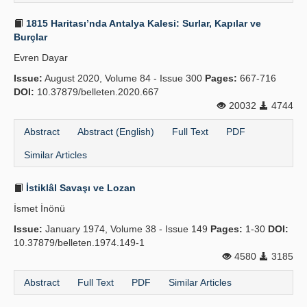
1815 Haritası’nda Antalya Kalesi: Surlar, Kapılar ve
Burçlar
Evren Dayar
Issue:
August 2020, Volume 84 - Issue 300
Pages:
667-716
DOI:
10.37879/belleten.2020.667
20032
4744
Abstract
Abstract (English)
Full Text
PDF
Similar Articles
İstiklâl Savaşı ve Lozan
İsmet İnönü
Issue:
January 1974, Volume 38 - Issue 149
Pages:
1-30
DOI:
10.37879/belleten.1974.149-1
4580
3185
Abstract
Full Text
PDF
Similar Articles