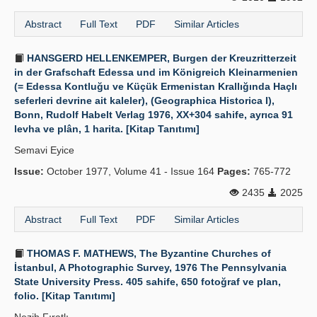
Abstract
Full Text
PDF
Similar Articles
HANSGERD HELLENKEMPER, Burgen der Kreuzritterzeit
in der Grafschaft Edessa und im Königreich Kleinarmenien
(= Edessa Kontluğu ve Küçük Ermenistan Krallığında Haçlı
seferleri devrine ait kaleler), (Geographica Historica I),
Bonn, Rudolf Habelt Verlag 1976, XX+304 sahife, ayrıca 91
levha ve plân, 1 harita. [Kitap Tanıtımı]
Semavi Eyice
Issue:
October 1977, Volume 41 - Issue 164
Pages:
765-772
2435
2025
Abstract
Full Text
PDF
Similar Articles
THOMAS F. MATHEWS, The Byzantine Churches of
İstanbul, A Photographic Survey, 1976 The Pennsylvania
State University Press. 405 sahife, 650 fotoğraf ve plan,
folio. [Kitap Tanıtımı]