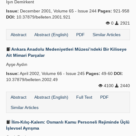
Işın Demi̇rkent
Publication Policies
Issue:
December 2001, Volume 65 - Issue 244
Pages:
921-958
DOI:
10.37879/belleten.2001.921
Guidelines
0
2921
Contact Us
Abstract
Abstract (English)
PDF
Similar Articles
Ankara Anadolu Medeniyetleri Müzesi’ndeki Bir Kiliseye
Ait Mimari Parçalar
Ayşe Aydın
Issue:
April 2002, Volume 66 - Issue 245
Pages:
49-60
DOI:
10.37879/belleten.2002.49
4100
2440
Abstract
Abstract (English)
Full Text
PDF
Similar Articles
İlim-Kılıç-Kalem: Osmanlı Kamu Personeli Rejiminde Üçlü
İşlevsel Ayrışma