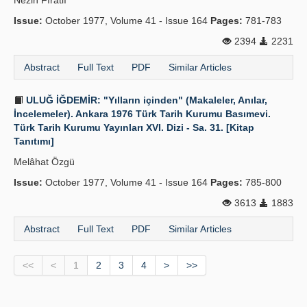
Nezih Fıratlı
Issue:
October 1977, Volume 41 - Issue 164
Pages:
781-783
2394
2231
Abstract
Full Text
PDF
Similar Articles
ULUĞ İĞDEMİR: "Yılların içinden" (Makaleler, Anılar,
İncelemeler). Ankara 1976 Türk Tarih Kurumu Basımevi.
Türk Tarih Kurumu Yayınları XVI. Dizi - Sa. 31. [Kitap
Tanıtımı]
Melâhat Özgü
Issue:
October 1977, Volume 41 - Issue 164
Pages:
785-800
3613
1883
Abstract
Full Text
PDF
Similar Articles
<<
<
1
2
3
4
>
>>