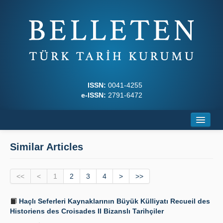
ISSN:
0041-4255
e-ISSN:
2791-6472
Home
Similar Articles
About
<<
Journal Boards
<
1
2
3
4
>
>>
Writing Rules
Haçlı Seferleri Kaynaklarının Büyük Külliyatı Recueil des
Historiens des Croisades II Bizanslı Tarihçiler
Principles