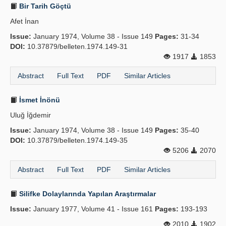
Bir Tarih Göçtü
Afet İnan
Issue:
January 1974, Volume 38 - Issue 149
Pages:
31-34
DOI:
10.37879/belleten.1974.149-31
1917
1853
Abstract
Full Text
PDF
Similar Articles
İsmet İnönü
Uluğ İğdemir
Issue:
January 1974, Volume 38 - Issue 149
Pages:
35-40
DOI:
10.37879/belleten.1974.149-35
5206
2070
Abstract
Full Text
PDF
Similar Articles
Silifke Dolaylarında Yapılan Araştırmalar
Issue:
January 1977, Volume 41 - Issue 161
Pages:
193-193
2010
1902