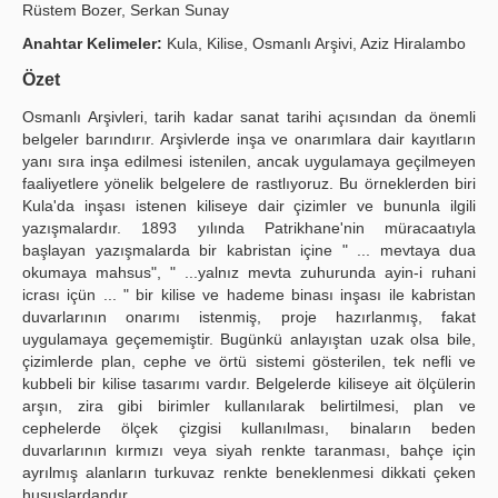
Rüstem Bozer, Serkan Sunay
Publication Policies
Anahtar Kelimeler:
Kula, Kilise, Osmanlı Arşivi, Aziz Hiralambo
Guidelines
Özet
Osmanlı Arşivleri, tarih kadar sanat tarihi açısından da önemli
Contact Us
belgeler barın­dırır. Arşivlerde inşa ve onarımlara dair kayıtların
yanı sıra inşa edilmesi istenilen, ancak uygulamaya geçilmeyen
faaliyetlere yönelik belgelere de rastlıyoruz. Bu ör­neklerden biri
Kula'da inşası istenen kiliseye dair çizimler ve bununla ilgili
yazışma­lardır. 1893 yılında Patrikhane'nin müracaatıyla
başlayan yazışmalarda bir kabris­tan içine " ... mevtaya dua
okumaya mahsus", " ...yalnız mevta zuhurunda ayin-i ruhani
icrası içün ... " bir kilise ve hademe binası inşası ile kabristan
duvarlarının onarımı istenmiş, proje hazırlanmış, fakat
uygulamaya geçememiştir. Bugünkü anlayıştan uzak olsa bile,
çizimlerde plan, cephe ve örtü sistemi göste­rilen, tek nefli ve
kubbeli bir kilise tasarımı vardır. Belgelerde kiliseye ait ölçülerin
arşın, zira gibi birimler kullanılarak belirtilmesi, plan ve
cephelerde ölçek çizgisi kullanılması, binaların beden
duvarlarının kırmızı veya siyah renkte taranması, bahçe için
ayrılmış alanların turkuvaz renkte beneklenmesi dikkati çeken
hususlar­dandır.