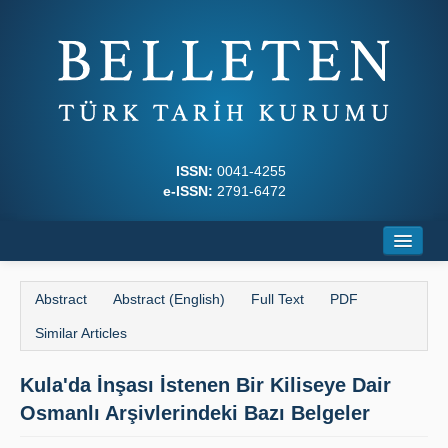
ISSN:
0041-4255
e-ISSN:
2791-6472
Home
Abstract
Abstract (English)
Full Text
PDF
About
Similar Articles
Journal Boards
Kula'da İnşası İstenen Bir Ki­liseye Dair
Writing Rules
Osmanlı Arşivlerindeki Bazı Belgeler
Principles