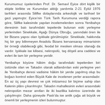
Kurumumuz üyelerinden Prof. Dr. Semavî Eyice dört kişilik bir
Publication Policies
ekiple birlikte ve Kurumdan aldığı yardımla 2-21 Eylül 1976
tarihleri arasında Silifke dolaylarında arkeolojik ve tarihsel bir
Guidelines
gezi yapmıştır. Eyice’nin Türk Tarih Kurumuna verdiği rapora
göre, Silifke kalesinde yapılan incelemelerden sonra Yenibahçe
Contact Us
deresinin batı tarafındaki tepelerde bulunan eski yerleşme
yerlerinden Sinekkale, Aşağı Dünya Obruğu, yanındaki ören ile
bir Bizans yapısı olan Işıkkale görülmüştür. Sinekkale, hakkında
hiç bir şey bilinmeyen Anadolu Bizans kervansaray mimarisinin
bir örneği olabileceği gibi, feodal bir mesken olması olanağı da
vardır. Işıkkale ise kilisesi, nekropolü, taş döşeli ana caddesi ve
evleri ile tam bir yerleşme yeridir.
Yenibahçe köyüne hâkim doğu tarafındaki tepelerden biri
üstünde olan ve Takadın olarak adlandırılan eski yerleşme yeri
ile Yenibahçe deresi vadisine hâkim bir yerde yapılmış olup bu
boğazı kontrol eden Büyük Kale de incelenen yerler arasındadır.
En az üç yapı devresi ve çok intizamsız bir biçime sahip olan
Kalenin plânı çıkarılmıştır. Takadın mahallesinin evleri arasındaki
nekropolün mezar anıtları ile iki bazilika kalıntısı üzerinde de
çalışılmıştır. Daha güneyde Paslı’da ise antik çağa ait büyük ve
önemli bir yerleşmenin izleri bulunmuştur.