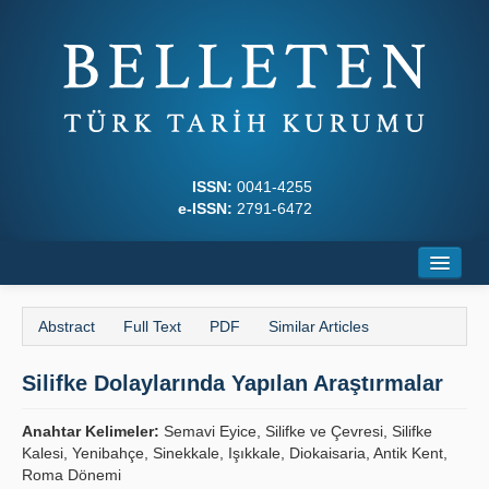
ISSN:
0041-4255
e-ISSN:
2791-6472
Home
Abstract
Full Text
PDF
Similar Articles
About
Silifke Dolaylarında Yapılan Araştırmalar
Journal Boards
Writing Rules
Anahtar Kelimeler:
Semavi Eyice, Silifke ve Çevresi, Silifke
Kalesi, Yenibahçe, Sinekkale, Işıkkale, Diokaisaria, Antik Kent,
Principles
Roma Dönemi