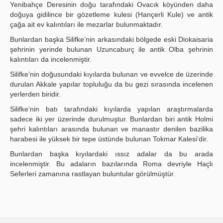
Yenibahçe Deresinin doğu tarafındaki Ovacık köyünden daha
doğuya gidilince bir gözetleme kulesi (Hançerli Kule) ve antik
çağa ait ev kalıntıları ile mezarlar bulunmaktadır.
Bunlardan başka Silifke’nin arkasındaki bölgede eski Diokaisaria
şehrinin yerinde bulunan Uzuncaburç ile antik Olba şehrinin
kalıntıları da incelenmiştir.
Silifke’nin doğusundaki kıyılarda bulunan ve evvelce de üzerinde
durulan Akkale yapılar topluluğu da bu gezi sırasında incelenen
yerlerden biridir.
Silifke’nin batı tarafındaki kıyılarda yapılan araştırmalarda
sadece iki yer üzerinde durulmuştur. Bunlardan biri antik Holmi
şehri kalıntıları arasında bulunan ve manastır denilen bazilika
harabesi ile yüksek bir tepe üstünde bulunan Tokmar Kalesi’dir.
Bunlardan başka kıyılardaki ıssız adalar da bu arada
incelenmiştir. Bu adaların bazılarında Roma devriyle Haçlı
Seferleri zamanına rastlayan buluntular görülmüştür.