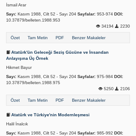
İsmail Arar
Sayı:
Kasım 1988, Cilt 52 - Sayı 204
Sayfalar:
953-974
DOI:
10.37879/belleten.1988.953
34194
2230
Özet
Tam Metin
PDF
Benzer Makaleler
Atatürk'ün Geleceği Seziş Gücüne ve İnsandan
Anlayışına Üç Örnek
Hikmet Bayur
Sayı:
Kasım 1988, Cilt 52 - Sayı 204
Sayfalar:
975-984
DOI:
10.37879/belleten.1988.975
5250
2106
Özet
Tam Metin
PDF
Benzer Makaleler
Atatürk ve Türkiye'nin Modernleşmesi
Halil İnalcık
Sayı:
Kasım 1988, Cilt 52 - Sayı 204
Sayfalar:
985-992
DOI: