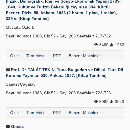
(Fizikî, Demografik, İdarî ve Sosyo-Ekonomik Yapısı) 1785-
1840, Kültür ve Turizm Bakanlığı Yayınları 694, Kültür
Eserleri Dizisi 59, Ankara, 1986 (2 harita, 1 plan, 1 resim),
329 s. [Kitap Tanıtımı]
Mustafa Öztürk
Sayı:
Ağustos 1988, Cilt 52 - Sayı 203
Sayfalar:
717-722
3460
1933
Özet
Tam Metin
PDF
Benzer Makaleler
Prof. Dr. TALÂT TEKİN, Tuna Bulgarları ve Dilleri, Türk Dil
Kurumu Yayınları 530, Ankara 1987. [Kitap Tanıtımı]
Saadet Çağatay
Sayı:
Ağustos 1988, Cilt 52 - Sayı 203
Sayfalar:
723-726
5962
3043
Özet
Tam Metin
PDF
Benzer Makaleler
Önsöz