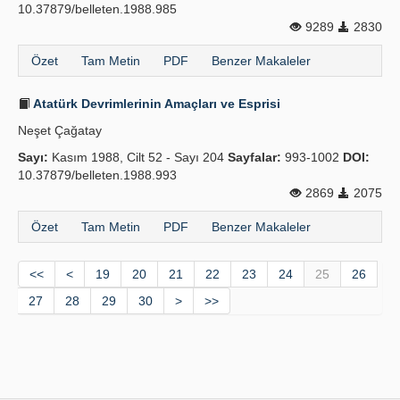
10.37879/belleten.1988.985
9289
2830
Özet
Tam Metin
PDF
Benzer Makaleler
Atatürk Devrimlerinin Amaçları ve Esprisi
Neşet Çağatay
Sayı:
Kasım 1988, Cilt 52 - Sayı 204
Sayfalar:
993-1002
DOI:
10.37879/belleten.1988.993
2869
2075
Özet
Tam Metin
PDF
Benzer Makaleler
<<
<
19
20
21
22
23
24
25
26
27
28
29
30
>
>>