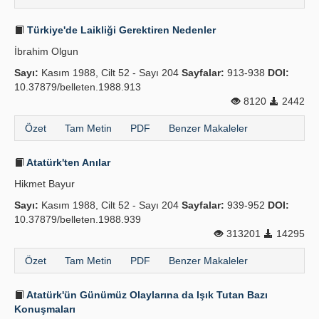
Türkiye'de Laikliği Gerektiren Nedenler
İbrahim Olgun
Sayı:
Kasım 1988, Cilt 52 - Sayı 204
Sayfalar:
913-938
DOI:
10.37879/belleten.1988.913
8120
2442
Özet
Tam Metin
PDF
Benzer Makaleler
Atatürk'ten Anılar
Hikmet Bayur
Sayı:
Kasım 1988, Cilt 52 - Sayı 204
Sayfalar:
939-952
DOI:
10.37879/belleten.1988.939
313201
14295
Özet
Tam Metin
PDF
Benzer Makaleler
Atatürk'ün Günümüz Olaylarına da Işık Tutan Bazı
Konuşmaları