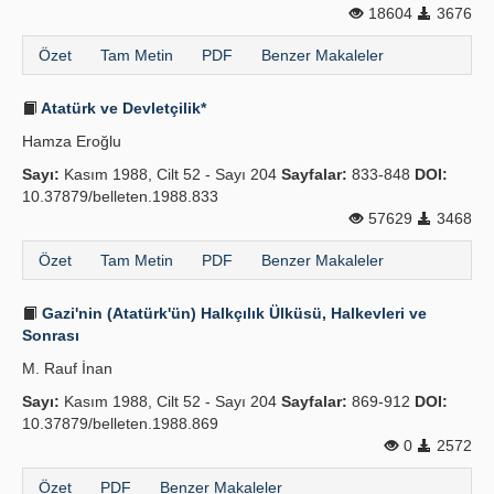
18604
3676
Özet
Tam Metin
PDF
Benzer Makaleler
Atatürk ve Devletçilik*
Hamza Eroğlu
Sayı:
Kasım 1988, Cilt 52 - Sayı 204
Sayfalar:
833-848
DOI:
10.37879/belleten.1988.833
57629
3468
Özet
Tam Metin
PDF
Benzer Makaleler
Gazi'nin (Atatürk'ün) Halkçılık Ülküsü, Halkevleri ve
Sonrası
M. Rauf İnan
Sayı:
Kasım 1988, Cilt 52 - Sayı 204
Sayfalar:
869-912
DOI:
10.37879/belleten.1988.869
0
2572
Özet
PDF
Benzer Makaleler