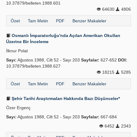
10.37879/belleten.1988.601
64630
4806
Özet
Tam Metin
PDF
Benzer Makaleler
Osmanlı İmparatorluğu'nda Açılan Amerikan Okulları
Üzerine Bir İnceleme
İlknur Polat
Sayı:
Ağustos 1988, Cilt 52 - Sayı 203
Sayfalar:
627-652
DOI:
10.37879/belleten.1988.627
18215
5285
Özet
Tam Metin
PDF
Benzer Makaleler
Şehir Tarihi Araştırmaları Hakkında Bazı Düşünceler*
Özer Ergenç
Sayı:
Ağustos 1988, Cilt 52 - Sayı 203
Sayfalar:
667-684
6452
2343