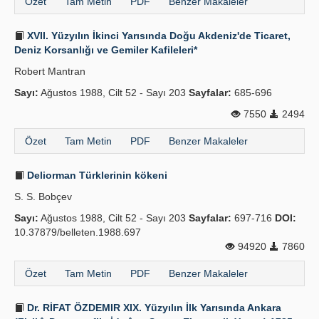
Özet
Tam Metin
PDF
Benzer Makaleler
XVII. Yüzyılın İkinci Yarısında Doğu Akdeniz'de Ticaret,
Deniz Korsanlığı ve Gemiler Kafileleri*
Robert Mantran
Sayı:
Ağustos 1988, Cilt 52 - Sayı 203
Sayfalar:
685-696
7550
2494
Özet
Tam Metin
PDF
Benzer Makaleler
Deliorman Türklerinin kökeni
S. S. Bobçev
Sayı:
Ağustos 1988, Cilt 52 - Sayı 203
Sayfalar:
697-716
DOI:
10.37879/belleten.1988.697
94920
7860
Özet
Tam Metin
PDF
Benzer Makaleler
Dr. RİFAT ÖZDEMIR XIX. Yüzyılın İlk Yarısında Ankara