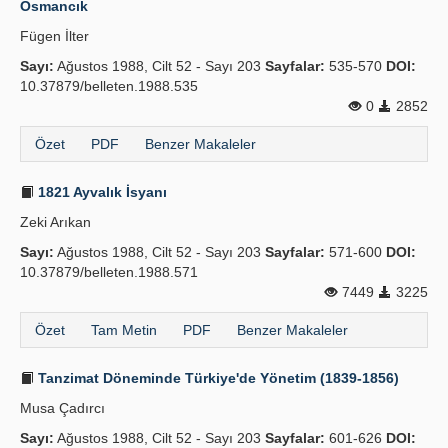
Osmancık
Yayın Politikaları
Fügen İlter
Sayı:
Kılavuzlar
Ağustos 1988, Cilt 52 - Sayı 203
Sayfalar:
535-570
DOI:
10.37879/belleten.1988.535
İletişim
0
2852
Özet
PDF
Benzer Makaleler
1821 Ayvalık İsyanı
Zeki Arıkan
Sayı:
Ağustos 1988, Cilt 52 - Sayı 203
Sayfalar:
571-600
DOI:
10.37879/belleten.1988.571
7449
3225
Özet
Tam Metin
PDF
Benzer Makaleler
Tanzimat Döneminde Türkiye'de Yönetim (1839-1856)
Musa Çadırcı
Sayı:
Ağustos 1988, Cilt 52 - Sayı 203
Sayfalar:
601-626
DOI: