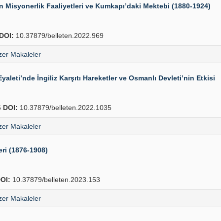
 Misyonerlik Faaliyetleri ve Kumkapı’daki Mektebi (1880-1924)
DOI:
10.37879/belleten.2022.969
er Makaleler
aleti’nde İngiliz Karşıtı Hareketler ve Osmanlı Devleti’nin Etkisi
6
DOI:
10.37879/belleten.2022.1035
er Makaleler
ri (1876-1908)
OI:
10.37879/belleten.2023.153
er Makaleler