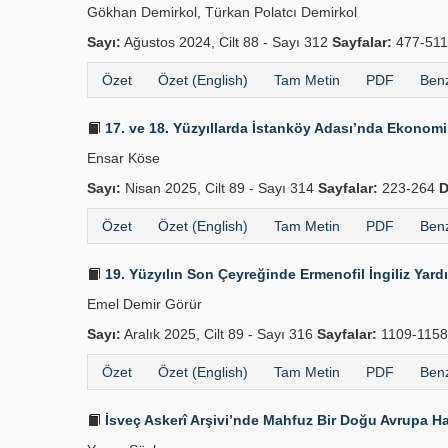
Gökhan Demirkol, Türkan Polatcı Demirkol
Sayı:
Ağustos 2024, Cilt 88 - Sayı 312
Sayfalar:
477-51
Özet
Özet (English)
Tam Metin
PDF
Benz
17. ve 18. Yüzyıllarda İstanköy Adası’nda Ekonomi
Ensar Köse
Sayı:
Nisan 2025, Cilt 89 - Sayı 314
Sayfalar:
223-264
D
Özet
Özet (English)
Tam Metin
PDF
Benz
19. Yüzyılın Son Çeyreğinde Ermenofil İngiliz Yard
Emel Demir Görür
Sayı:
Aralık 2025, Cilt 89 - Sayı 316
Sayfalar:
1109-115
Özet
Özet (English)
Tam Metin
PDF
Benz
İsveç Askerî Arşivi’nde Mahfuz Bir Doğu Avrupa Ha