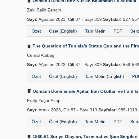
Osmanlı Devleti’nde Kur’an Basımının İlk Safhası
Zeki Salih Zengin
Sayı:
Ağustos 2023, Cilt 87 - Sayı 309
Sayfalar:
527-55
Özet
Özet (English)
Tam Metin
PDF
Benz
The Question of Tunisia’s Status Quo and the Fir
Cemal Atabaş
Sayı:
Ağustos 2023, Cilt 87 - Sayı 309
Sayfalar:
559-59
Özet
Özet (English)
Tam Metin (English)
PDF
Osmanlı Döneminde Açılan İran Okulları ve İranlıla
Eralp Yaşar Azap
Sayı:
Aralık 2023, Cilt 87 - Sayı 310
Sayfalar:
985-1019
Özet
Özet (English)
Tam Metin
PDF
Benz
1860-61 Suriye Olayları, Tazminat ve Şam Sergileri