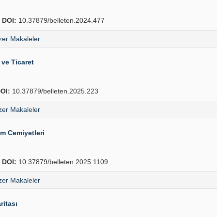
1
DOI:
10.37879/belleten.2024.477
er Makaleler
 ve Ticaret
OI:
10.37879/belleten.2025.223
er Makaleler
ım Cemiyetleri
8
DOI:
10.37879/belleten.2025.1109
er Makaleler
ritası