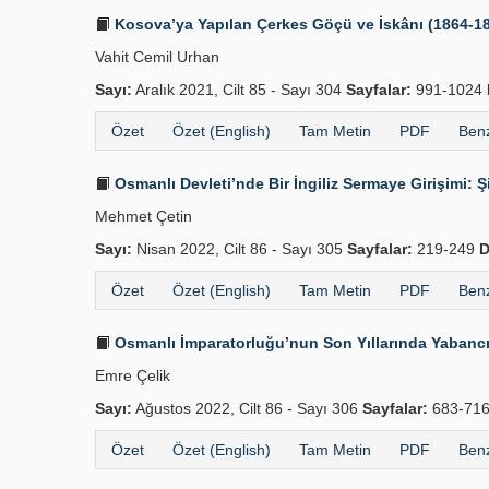
Kosova’ya Yapılan Çerkes Göçü ve İskânı (1864-1
Vahit Cemil Urhan
Sayı:
Aralık 2021, Cilt 85 - Sayı 304
Sayfalar:
991-1024
Özet
Özet (English)
Tam Metin
PDF
Benz
Osmanlı Devleti’nde Bir İngiliz Sermaye Girişimi: 
Mehmet Çetin
Sayı:
Nisan 2022, Cilt 86 - Sayı 305
Sayfalar:
219-249
D
Özet
Özet (English)
Tam Metin
PDF
Benz
Osmanlı İmparatorluğu’nun Son Yıllarında Yabancı 
Emre Çelik
Sayı:
Ağustos 2022, Cilt 86 - Sayı 306
Sayfalar:
683-71
Özet
Özet (English)
Tam Metin
PDF
Benz