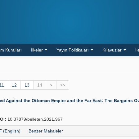
m Kuralları
İlkeler
Yayın Politikaları
Kılavuzlar
İl
11
12
13
14
>
>>
nted Against the Ottoman Empire and the Far East: The Bargains 
OI:
10.37879/belleten.2021.967
 (English)
Benzer Makaleler