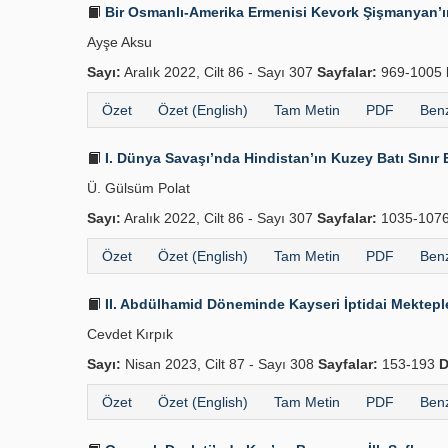
Bir Osmanlı-Amerika Ermenisi Kevork Şişmanyan’ın
Ayşe Aksu
Sayı:
Aralık 2022, Cilt 86 - Sayı 307
Sayfalar:
969-1005
Özet
Özet (English)
Tam Metin
PDF
Benz
I. Dünya Savaşı’nda Hindistan’ın Kuzey Batı Sınır Ey
Ü. Gülsüm Polat
Sayı:
Aralık 2022, Cilt 86 - Sayı 307
Sayfalar:
1035-107
Özet
Özet (English)
Tam Metin
PDF
Benz
II. Abdülhamid Döneminde Kayseri İptidai Mekteple
Cevdet Kırpık
Sayı:
Nisan 2023, Cilt 87 - Sayı 308
Sayfalar:
153-193
D
Özet
Özet (English)
Tam Metin
PDF
Benz