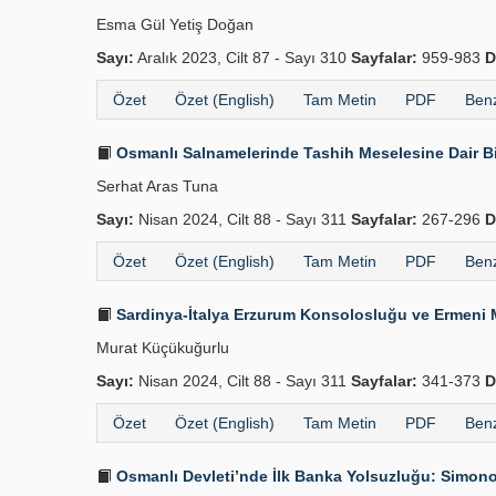
Esma Gül Yetiş Doğan
Sayı:
Aralık 2023, Cilt 87 - Sayı 310
Sayfalar:
959-983
D
Özet
Özet (English)
Tam Metin
PDF
Benz
Osmanlı Salnamelerinde Tashih Meselesine Dair Bi
Serhat Aras Tuna
Sayı:
Nisan 2024, Cilt 88 - Sayı 311
Sayfalar:
267-296
D
Özet
Özet (English)
Tam Metin
PDF
Benz
Sardinya-İtalya Erzurum Konsolosluğu ve Ermeni 
Murat Küçükuğurlu
Sayı:
Nisan 2024, Cilt 88 - Sayı 311
Sayfalar:
341-373
D
Özet
Özet (English)
Tam Metin
PDF
Benz
Osmanlı Devleti’nde İlk Banka Yolsuzluğu: Simono