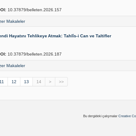
OI:
10.37879/belleten.2026.157
er Makaleler
i Hayatını Tehlikeye Atmak: Tahlîs-i Can ve Taltifler
OI:
10.37879/belleten.2026.187
er Makaleler
11
12
13
14
>
>>
Bu dergideki çalışmalar
Creative Co