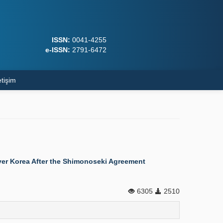
ISSN:
0041-4255
e-ISSN:
2791-6472
etişim
Over Korea After the Shimonoseki Agreement
6305
2510