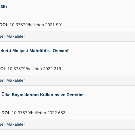
865)
DOI:
10.37879/belleten.2021.991
er Makaleler
Şirket-i Maliye-i Mahdûde-i Osmanî
OI:
10.37879/belleten.2022.219
er Makaleler
Ülke Bayraklarının Kullanımı ve Denetimi
6
DOI:
10.37879/belleten.2022.683
er Makaleler