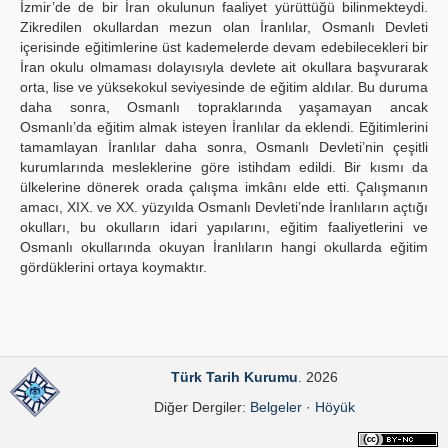
İzmir’de de bir İran okulunun faaliyet yürüttüğü bilinmekteydi.
Zikredilen okullardan mezun olan İranlılar, Osmanlı Devleti
içerisinde eğitimlerine üst kademelerde devam edebilecekleri bir
İran okulu olmaması dolayısıyla devlete ait okullara başvurarak
orta, lise ve yüksekokul seviyesinde de eğitim aldılar. Bu duruma
daha sonra, Osmanlı topraklarında yaşamayan ancak
Osmanlı’da eğitim almak isteyen İranlılar da eklendi. Eğitimlerini
tamamlayan İranlılar daha sonra, Osmanlı Devleti’nin çeşitli
kurumlarında mesleklerine göre istihdam edildi. Bir kısmı da
ülkelerine dönerek orada çalışma imkânı elde etti. Çalışmanın
amacı, XIX. ve XX. yüzyılda Osmanlı Devleti’nde İranlıların açtığı
okulları, bu okulların idari yapılarını, eğitim faaliyetlerini ve
Osmanlı okullarında okuyan İranlıların hangi okullarda eğitim
gördüklerini ortaya koymaktır.
Türk Tarih Kurumu
. 2026
Diğer Dergiler:
Belgeler
·
Höyük