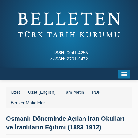
ISSN:
0041-4255
e-ISSN:
2791-6472
Ana Sayfa
Özet
Özet (English)
Tam Metin
PDF
Hakkında
Benzer Makaleler
Dergi Kurulları
Osmanlı Döneminde Açılan İran Okulları
Yazım Kuralları
ve İranlıların Eğitimi (1883-1912)
İlkeler