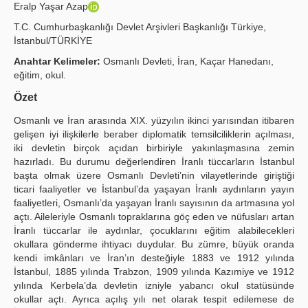
Eralp Yaşar Azap
Yayın Politikaları
T.C. Cumhurbaşkanlığı Devlet Arşivleri Başkanlığı Türkiye,
İstanbul/TÜRKİYE
Kılavuzlar
Anahtar Kelimeler:
Osmanlı Devleti, İran, Kaçar Hanedanı,
İletişim
eğitim, okul.
Özet
Osmanlı ve İran arasında XIX. yüzyılın ikinci yarısından itibaren
gelişen iyi ilişkilerle beraber diplomatik temsilciliklerin açılması,
iki devletin birçok açıdan birbiriyle yakınlaşmasına zemin
hazırladı. Bu durumu değerlendiren İranlı tüccarların İstanbul
başta olmak üzere Osmanlı Devleti’nin vilayetlerinde giriştiği
ticari faaliyetler ve İstanbul’da yaşayan İranlı aydınların yayın
faaliyetleri, Osmanlı’da yaşayan İranlı sayısının da artmasına yol
açtı. Aileleriyle Osmanlı topraklarına göç eden ve nüfusları artan
İranlı tüccarlar ile aydınlar, çocuklarını eğitim alabilecekleri
okullara gönderme ihtiyacı duydular. Bu zümre, büyük oranda
kendi imkânları ve İran’ın desteğiyle 1883 ve 1912 yılında
İstanbul, 1885 yılında Trabzon, 1909 yılında Kazımiye ve 1912
yılında Kerbela’da devletin izniyle yabancı okul statüsünde
okullar açtı. Ayrıca açılış yılı net olarak tespit edilemese de