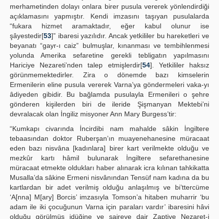
merhametinden dolayı onlara birer pusula vererek yönlendirdiği
açıklamasını yapmıştır. Kendi imzasını taşıyan pusulalarda
“fukara hizmet aramaktadır, eğer kabul olunur ise
şâyestedir[
53
]” ibaresi yazılıdır. Ancak yetkililer bu hareketleri ve
beyanatı “gayr-ı caiz” bulmuşlar, kınanması ve tembihlenmesi
yolunda Amerika sefaretine gerekli tebligatın yapılmasını
Hariciye Nezareti’nden talep etmişlerdir[
54
]. Yetkililer haksız
görünmemektedirler. Zira o dönemde bazı kimselerin
Ermenilerin eline pusula vererek Varna’ya göndermeleri vaka-yı
âdiyeden gibidir. Bu bağlamda pusulayla Ermenileri o şehre
gönderen kişilerden biri de ileride Şişmanyan Mektebi’ni
devralacak olan İngiliz misyoner Ann Mary Burgess’tir:
“Kumkapı civarında İncirdibi nam mahalde sâkin İngiltere
tebaasından doktor Ruberşan’ın muayenehanesine müracaat
eden bazı nisvâna [kadınlara] birer kart verilmekte olduğu ve
mezkûr kartı hâmil bulunarak İngiltere sefarethanesine
müracaat etmekte oldukları haber alınarak icra kılınan tahkikatta
Musalla’da sâkine Ermeni nisvânından Tensüf nam kadına da bu
kartlardan bir adet verilmiş olduğu anlaşılmış ve bi’ttercüme
‘A[nna] M[ary] Borcis’ imzasıyla Tomson’a hitaben muharrir ‘bu
adam ile iki çocuğunun Varna için paraları vardır’ ibaresini hâvi
olduğu görülmüş idüğine ve saireye dair Zaptiye Nezaret-i