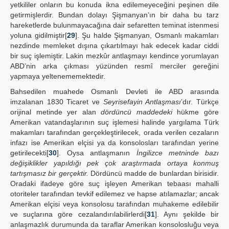
yetkililer onların bu konuda ikna edilemeyeceğini peşinen dile
getirmişlerdir. Bundan dolayı Şişmanyan’ın bir daha bu tarz
hareketlerde bulunmayacağına dair sefaretten teminat istenmesi
yoluna gidilmiştir[
29
]. Şu halde Şişmanyan, Osmanlı makamları
nezdinde memleket dışına çıkartılmayı hak edecek kadar ciddi
bir suç işlemiştir. Lakin mezkûr antlaşmayı kendince yorumlayan
ABD’nin arka çıkması yüzünden resmî merciler gereğini
yapmaya yeltenememektedir.
Bahsedilen muahede Osmanlı Devleti ile ABD arasında
imzalanan 1830 Ticaret ve
Seyrisefayin Antlaşması
’dır. Türkçe
orijinal metinde yer alan
dördüncü maddedeki
hükme göre
Amerikan vatandaşlarının suç işlemesi halinde yargılama Türk
makamları tarafından gerçekleştirilecek, orada verilen cezaların
infazı ise Amerikan elçisi ya da konsolosları tarafından yerine
getirilecekti[
30
]. Oysa antlaşmanın
İngilizce metninde bazı
değişiklikler yapıldığı pek çok araştırmada ortaya konmuş
tartışmasız bir gerçektir.
Dördüncü madde de bunlardan birisidir.
Oradaki ifadeye göre suç işleyen Amerikan tebaası mahalli
otoriteler tarafından tevkif edilemez ve hapse atılamazlar; ancak
Amerikan elçisi veya konsolosu tarafından muhakeme edilebilir
ve suçlarına göre cezalandırılabilirlerdi[
31
]. Aynı şekilde bir
anlaşmazlık durumunda da taraflar Amerikan konsolosluğu veya