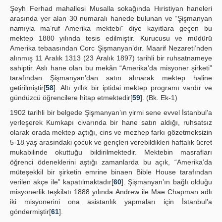
Şeyh Ferhad mahallesi Musalla sokağında Hıristiyan haneleri
arasında yer alan 30 numaralı hanede bulunan ve “Şişmanyan
namıyla ma’ruf Amerika mektebi” diye kayıtlara geçen bu
mektep 1880 yılında tesis edilmiştir. Kurucusu ve müdürü
Amerika tebaasından Corc Şişmanyan’dır. Maarif Nezareti’nden
alınmış 11 Aralık 1313 (23 Aralık 1897) tarihli bir ruhsatnameye
sahiptir. Aslı hane olan bu mekân “Amerika’da misyoner şirketi”
tarafından Şişmanyan’dan satın alınarak mektep haline
getirilmiştir[
58
]. Altı yıllık bir iptidai mektep programı vardır ve
gündüzcü öğrencilere hitap etmektedir[
59
]. (Bk. Ek-1)
1902 tarihli bir belgede Şişmanyan’ın yirmi sene evvel İstanbul’a
yerleşerek Kumkapı civarında bir hane satın aldığı, ruhsatsız
olarak orada mektep açtığı, cins ve mezhep farkı gözetmeksizin
5-18 yaş arasındaki çocuk ve gençleri verebildikleri haftalık ücret
mukabilinde okuttuğu bildirilmektedir. Mektebin masrafları
öğrenci ödeneklerini aştığı zamanlarda bu açık, “Amerika’da
müteşekkil bir şirketin emrine binaen Bible House tarafından
verilen akçe ile” kapatılmaktadır[
60
]. Şişmanyan’ın bağlı olduğu
misyonerlik teşkilatı 1888 yılında Andrew ile Mae Chapman adlı
iki misyonerini ona asistanlık yapmaları için İstanbul’a
göndermiştir[
61
].