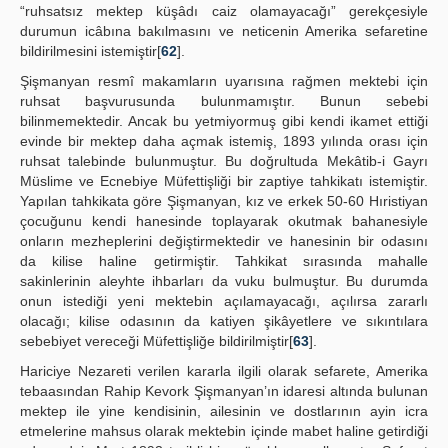
“ruhsatsız mektep küşâdı caiz olamayacağı” gerekçesiyle
durumun icâbına bakılmasını ve neticenin Amerika sefaretine
bildirilmesini istemiştir[
62
].
Şişmanyan resmî makamların uyarısına rağmen mektebi için
ruhsat başvurusunda bulunmamıştır. Bunun sebebi
bilinmemektedir. Ancak bu yetmiyormuş gibi kendi ikamet ettiği
evinde bir mektep daha açmak istemiş, 1893 yılında orası için
ruhsat talebinde bulunmuştur. Bu doğrultuda Mekâtib-i Gayrı
Müslime ve Ecnebiye Müfettişliği bir zaptiye tahkikatı istemiştir.
Yapılan tahkikata göre Şişmanyan, kız ve erkek 50-60 Hıristiyan
çocuğunu kendi hanesinde toplayarak okutmak bahanesiyle
onların mezheplerini değiştirmektedir ve hanesinin bir odasını
da kilise haline getirmiştir. Tahkikat sırasında mahalle
sakinlerinin aleyhte ihbarları da vuku bulmuştur. Bu durumda
onun istediği yeni mektebin açılamayacağı, açılırsa zararlı
olacağı; kilise odasının da katiyen şikâyetlere ve sıkıntılara
sebebiyet vereceği Müfettişliğe bildirilmiştir[
63
].
Hariciye Nezareti verilen kararla ilgili olarak sefarete, Amerika
tebaasından Rahip Kevork Şişmanyan’ın idaresi altında bulunan
mektep ile yine kendisinin, ailesinin ve dostlarının ayin icra
etmelerine mahsus olarak mektebin içinde mabet haline getirdiği