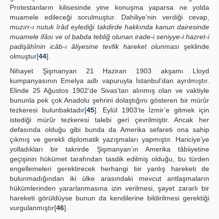
Protestanların kilisesinde yine konuşma yaparsa ne yolda
muamele edileceği sorulmuştur. Dahiliye’nin verdiği cevap,
muzırr-ı nutuk îrâd eylediği takdirde hakkında kanun dairesinde
muamele ifâsı ve ol babda tebliğ olunan irade-i seniyye-i hazret-i
padişâhînin icâb-ı âliyesine tevfik hareket olunması
şeklinde
olmuştur[
44
].
Nihayet Şişmanyan 21 Haziran 1903 akşamı Lloyd
kumpanyasının Emelya adlı vapuruyla İstanbul’dan ayrılmıştır.
Elinde 25 Ağustos 1902’de Sivas’tan alınmış olan ve vaktiyle
bununla pek çok Anadolu şehrini dolaştığını gösteren bir mürûr
tezkeresi bulunbaktadır[
45
]. Eylül 1903’te İzmir’e gitmek için
istediği mürûr tezkeresi talebi geri çevrilmiştir. Ancak her
defasında olduğu gibi bunda da Amerika sefareti ona sahip
çıkmış ve gerekli diplomatik yazışmaları yapmıştır. Hariciye’ye
yolladıkları bir takrirde Şişmanyan’ın Amerika tâbiiyetine
geçişinin hükümet tarafından tasdik edilmiş olduğu, bu türden
engellemeleri gerektirecek herhangi bir yanlış hareketi de
bulunmadığından iki ülke arasındaki mevcut antlaşmaların
hükümlerinden yararlanmasına izin verilmesi, şayet zararlı bir
hareketi görüldüyse bunun da kendilerine bildirilmesi gerektiği
vurgulanmıştır[
46
].