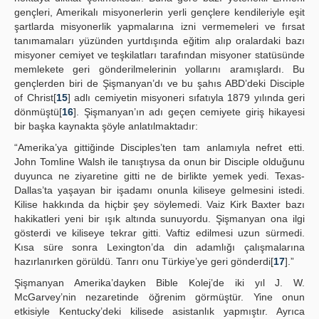
gençleri, Amerikalı misyonerlerin yerli gençlere kendileriyle eşit
şartlarda misyonerlik yapmalarına izni vermemeleri ve fırsat
tanımamaları yüzünden yurtdışında eğitim alıp oralardaki bazı
misyoner cemiyet ve teşkilatları tarafından misyoner statüsünde
memlekete geri gönderilmelerinin yollarını aramışlardı. Bu
gençlerden biri de Şişmanyan’dı ve bu şahıs ABD’deki Disciple
of Christ[
15
] adlı cemiyetin misyoneri sıfatıyla 1879 yılında geri
dönmüştü[
16
]. Şişmanyan’ın adı geçen cemiyete giriş hikayesi
bir başka kaynakta şöyle anlatılmaktadır:
“Amerika’ya gittiğinde Disciples’ten tam anlamıyla nefret etti.
John Tomline Walsh ile tanıştıysa da onun bir Disciple olduğunu
duyunca ne ziyaretine gitti ne de birlikte yemek yedi. Texas-
Dallas’ta yaşayan bir işadamı onunla kiliseye gelmesini istedi.
Kilise hakkında da hiçbir şey söylemedi. Vaiz Kirk Baxter bazı
hakikatleri yeni bir ışık altında sunuyordu. Şişmanyan ona ilgi
gösterdi ve kiliseye tekrar gitti. Vaftiz edilmesi uzun sürmedi.
Kısa süre sonra Lexington’da din adamlığı çalışmalarına
hazırlanırken görüldü. Tanrı onu Türkiye’ye geri gönderdi[
17
].”
Şişmanyan Amerika’dayken Bible Kolej’de iki yıl J. W.
McGarvey’nin nezaretinde öğrenim görmüştür. Yine onun
etkisiyle Kentucky’deki kilisede asistanlık yapmıştır. Ayrıca