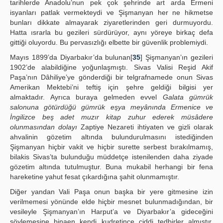
tarihlerde Anadolu’nun pek çok şehrinde art arda Ermeni
isyanları patlak vermekteydi ve Şişmanyan her ne hikmetse
bunları dikkate almayarak ziyaretlerinden geri durmuyordu.
Hatta ısrarla bu gezileri sürdürüyor, aynı yöreye birkaç defa
gittiği oluyordu. Bu pervasızlığı elbette bir güvenlik problemiydi.
Mayıs 1899’da Diyarbakır’da bulunan[
35
] Şişmanyan’ın gezileri
1902’de alabildiğine yoğunlaşmıştı. Sivas Valisi Reşid Akif
Paşa’nın Dâhiliye’ye gönderdiği bir telgrafnamede onun Sivas
Amerikan Mektebi’ni teftiş için şehre geldiği bilgisi yer
almaktadır. Ayrıca buraya gelmeden evvel
Galata gümrük
salonuna götürdüğü gümrük eşya meyânında Ermenice ve
İngilizce beş adet muzır kitap zuhur ederek müsâdere
olunmasından dolayı
Zaptiye Nezareti ihtiyaten ve gizli olarak
ahvalinin gözetim altında bulundurulmasını istediğinden
Şişmanyan hiçbir vakit ve hiçbir surette serbest bırakılmamış,
bilakis Sivas’ta bulunduğu müddetçe istenilenden daha ziyade
gözetim altında tutulmuştur. Buna mukabil herhangi bir fena
hareketine yahut fesat çıkardığına şahit olunmamıştır.
Diğer yandan Vali Paşa onun başka bir yere gitmesine izin
verilmemesi yönünde elde hiçbir mesnet bulunmadığından, bir
vesileyle Şişmanyan’ın Harput’a ve Diyarbakır’a gideceğini
söylemesine binaen kendi kudretince ciddi tedbirler almıştır.