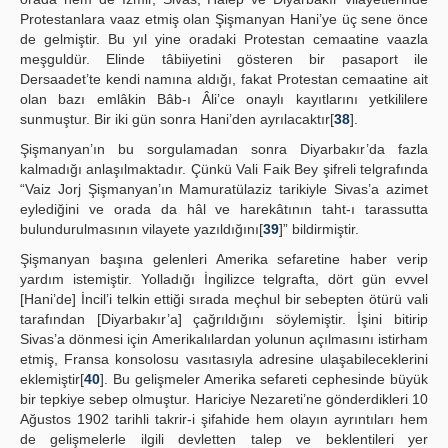
Protestanlara vaaz etmiş olan Şişmanyan Hani’ye üç sene önce
de gelmiştir. Bu yıl yine oradaki Protestan cemaatine vaazla
meşguldür. Elinde tâbiiyetini gösteren bir pasaport ile
Dersaadet’te kendi namına aldığı, fakat Protestan cemaatine ait
olan bazı emlâkin Bâb-ı Âli’ce onaylı kayıtlarını yetkililere
sunmuştur. Bir iki gün sonra Hani’den ayrılacaktır[
38
].
Şişmanyan’ın bu sorgulamadan sonra Diyarbakır’da fazla
kalmadığı anlaşılmaktadır. Çünkü Vali Faik Bey şifreli telgrafında
“Vaiz Jorj Şişmanyan’ın Mamuratülaziz tarikiyle Sivas’a azimet
eylediğini ve orada da hâl ve harekâtının taht-ı tarassutta
bulundurulmasının vilayete yazıldığını[
39
]” bildirmiştir.
Şişmanyan başına gelenleri Amerika sefaretine haber verip
yardım istemiştir. Yolladığı İngilizce telgrafta, dört gün evvel
[Hani’de] İncil’i telkin ettiği sırada meçhul bir sebepten ötürü vali
tarafından [Diyarbakır’a] çağrıldığını söylemiştir. İşini bitirip
Sivas’a dönmesi için Amerikalılardan yolunun açılmasını istirham
etmiş, Fransa konsolosu vasıtasıyla adresine ulaşabileceklerini
eklemiştir[
40
]. Bu gelişmeler Amerika sefareti cephesinde büyük
bir tepkiye sebep olmuştur. Hariciye Nezareti’ne gönderdikleri 10
Ağustos 1902 tarihli takrir-i şifahide hem olayın ayrıntıları hem
de gelişmelerle ilgili devletten talep ve beklentileri yer