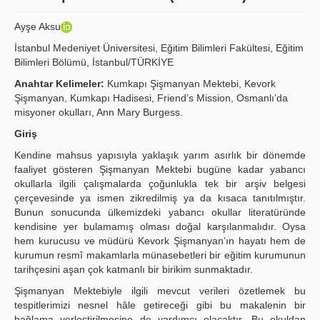
Yayın Politikaları
Ayşe Aksu
Kılavuzlar
İstanbul Medeniyet Üniversitesi, Eğitim Bilimleri Fakültesi, Eğitim
Bilimleri Bölümü, İstanbul/TÜRKİYE
İletişim
Anahtar Kelimeler:
Kumkapı Şişmanyan Mektebi, Kevork
Şişmanyan, Kumkapı Hadisesi, Friend’s Mission, Osmanlı’da
misyoner okulları, Ann Mary Burgess.
Giriş
Kendine mahsus yapısıyla yaklaşık yarım asırlık bir dönemde
faaliyet gösteren Şişmanyan Mektebi bugüne kadar yabancı
okullarla ilgili çalışmalarda çoğunlukla tek bir arşiv belgesi
çerçevesinde ya ismen zikredilmiş ya da kısaca tanıtılmıştır.
Bunun sonucunda ülkemizdeki yabancı okullar literatüründe
kendisine yer bulamamış olması doğal karşılanmalıdır. Oysa
hem kurucusu ve müdürü Kevork Şişmanyan’ın hayatı hem de
kurumun resmî makamlarla münasebetleri bir eğitim kurumunun
tarihçesini aşan çok katmanlı bir birikim sunmaktadır.
Şişmanyan Mektebiyle ilgili mevcut verileri özetlemek bu
tespitlerimizi nesnel hâle getireceği gibi bu makalenin bir
bağlama yerleştirilmesine de yardımcı olacaktır. Bu okuldan