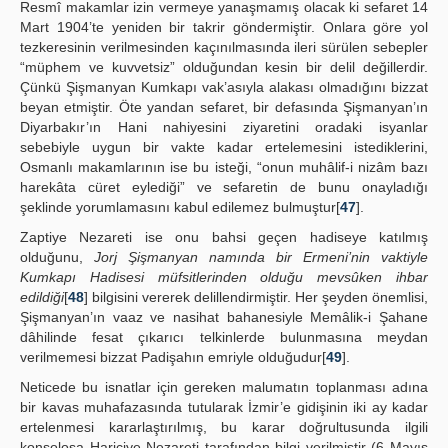
Resmî makamlar izin vermeye yanaşmamış olacak ki sefaret 14
Mart 1904’te yeniden bir takrir göndermiştir. Onlara göre yol
tezkeresinin verilmesinden kaçınılmasında ileri sürülen sebepler
“müphem ve kuvvetsiz” olduğundan kesin bir delil değillerdir.
Çünkü Şişmanyan Kumkapı vak’asıyla alakası olmadığını bizzat
beyan etmiştir. Öte yandan sefaret, bir defasında Şişmanyan’ın
Diyarbakır’ın Hani nahiyesini ziyaretini oradaki isyanlar
sebebiyle uygun bir vakte kadar ertelemesini istediklerini,
Osmanlı makamlarının ise bu isteği, “onun muhâlif-i nizâm bazı
harekâta cüret eylediği” ve sefaretin de bunu onayladığı
şeklinde yorumlamasını kabul edilemez bulmuştur[
47
].
Zaptiye Nezareti ise onu bahsi geçen hadiseye katılmış
olduğunu,
Jorj Şişmanyan namında bir Ermeni’nin vaktiyle
Kumkapı Hadisesi müfsitlerinden olduğu mevsûken ihbar
edildiği
[
48
] bilgisini vererek delillendirmiştir. Her şeyden önemlisi,
Şişmanyan’ın vaaz ve nasihat bahanesiyle Memâlik-i Şahane
dâhilinde fesat çıkarıcı telkinlerde bulunmasına meydan
verilmemesi bizzat Padişahın emriyle olduğudur[
49
].
Neticede bu isnatlar için gereken malumatın toplanması adına
bir kavas muhafazasında tutularak İzmir’e gidişinin iki ay kadar
ertelenmesi kararlaştırılmış, bu karar doğrultusunda ilgili
konsolosa Hariciye Nezareti tarafından bilgi verilmiştir (6 Mayıs