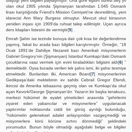
ulaştığı yeni bilgileri paylaşmıştır. Ona göre eğitim süresi beş yıl
olan okul 1905 yılında Şişmanyan tarafından 1.045 Osmanlı
lirası karşılığında Friend’s Mission Cemiyeti’ne devredilmiş, yeni
idarecisi Ann Mary Burgess olmuştur. Mevcut okul binasının
yeniden inşası için 1909’da ruhsat talep edilmiştir. Uçan ayrıca
ders kitapları listesini de vermiştir[
5
] .
Emrah Şahin ise tezinde konuya dair çok kısa bir değerlendirme
yapmış, fakat bu arada bazı bilgileri karıştırmıştır. Örneğin, “18
Ocak 1891’de Dahiliye Nezareti bazı Amerikalı misyonerlerin
Gabriel Gregory’nin (Şişmanyan) İstanbul Kumkapı’daki Osmanlı
çocuklarına vaaz vermek için evini kiraladıkları bilgisini aldı[
6
] ”
demektedir. Oysa burada verilen tek şahıs ismi, iki şahsı tesmiye
etmektedir. Bunlardan ilki, American Board[
7
] misyonerlerinin
Gedikpaşa’daki mektebinin ev sahibi Cebrail Gregor Efendi,
ikincisi de Amerika tebaasına geçmiş olan ve Kumkapı’da okul
açan Kevork/George Şişmanyan’dır. Yazarın bir başka tenakuzu,
merkezi hükümet ile eyalet yöneticileri arasında “şehirlerini
ziyaret eden yabancılar ve misyonerlere” uygulanacak
yaptırımlar noktasında ciddi bir görüş ayrılığı bulunduğu,
“hükümetin geleneksel adalet anlayışından vazgeçmediği ve
misyonerlere körü körüne sırtını dönmediği” şeklindeki
yorumudur. Bunun böyle olmadığı aşağıdaki belge ve bilgiler