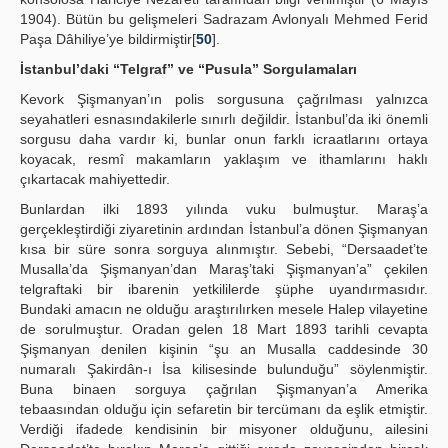
1904). Bütün bu gelişmeleri Sadrazam Avlonyalı Mehmed Ferid
Paşa Dâhiliye’ye bildirmiştir[
50
].
İstanbul’daki “Telgraf” ve “Pusula” Sorgulamaları
Kevork Şişmanyan’ın polis sorgusuna çağrılması yalnızca
seyahatleri esnasındakilerle sınırlı değildir. İstanbul’da iki önemli
sorgusu daha vardır ki, bunlar onun farklı icraatlarını ortaya
koyacak, resmî makamların yaklaşım ve ithamlarını haklı
çıkartacak mahiyettedir.
Bunlardan ilki 1893 yılında vuku bulmuştur. Maraş’a
gerçekleştirdiği ziyaretinin ardından İstanbul’a dönen Şişmanyan
kısa bir süre sonra sorguya alınmıştır. Sebebi, “Dersaadet’te
Musalla’da Şişmanyan’dan Maraş’taki Şişmanyan’a” çekilen
telgraftaki bir ibarenin yetkililerde şüphe uyandırmasıdır.
Bundaki amacın ne olduğu araştırılırken mesele Halep vilayetine
de sorulmuştur. Oradan gelen 18 Mart 1893 tarihli cevapta
Şişmanyan denilen kişinin “şu an Musalla caddesinde 30
numaralı Şakirdân-ı İsa kilisesinde bulunduğu” söylenmiştir.
Buna binaen sorguya çağrılan Şişmanyan’a Amerika
tebaasından olduğu için sefaretin bir tercümanı da eşlik etmiştir.
Verdiği ifadede kendisinin bir misyoner olduğunu, ailesini