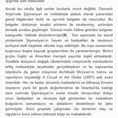
ışığında izah edilecektir.
Ancak bu okulla ilgili veriler bunlarla sınırlı değildir. Osmanlı
Arşivi’nde Şişmanyan ve mektebiyle alakalı olarak yukarıdaki
genel bilgilerden farklı ve ayrıntılı belgeler de mevcuttur. Bu
belgeler doküman analizi yöntemi ile incelenmiş, ardından
tematik analize geçilmiştir. Güncel metin hâline getirilen belgeler
kategoriler hâlinde düzenlenmiştir[
8
] . Son aşamada ise tasnif
yöntemiyle Şişmanyan’ın hayatı ve faaliyetleri ile okulunun
tarihçesi belli başlıklar altında inşa edilmiştir. Bu inşa esnasında
kuşkusuz başka kaynak gruplarından da yararlanılmıştır. Birinci
grubu İngiliz ve Amerikan menşeli yayınlar teşkil etmektedir.
Özellikle dünyanın değişik ülkelerindeki misyonerlik merkezlerini
teftiş maksadıyla seyahatler gerçekleştiren ve bu kapsamda
İstanbul’a da gelen misyoner Archibald McLean’ın hatıra ve
raporlarını kaydettiği
A Circuit of the Globe
(1897) adlı eseri
önemlidir. Her ne kadar dönemin hadiselerini ve bilhassa Ermeni
olaylarını yanlı bir gözle değerlendirse de İstanbul’da kaldığı
süre zarfında Şişmanyan’ın evine misafir olmasından dolayı
onun faaliyetleri ve okuluyla ilgili gözlemleri bu makalenin
bulgularını tamamlayıcı ve iddialarını destekleyici bir işlev
görmüştür. İkinci gruptaki çalışmalar ise dönemin olay ve
olgularını konu edinen bilimsel kitap ve makalelerdir.