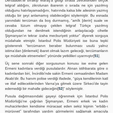
Dersaadet’te bırakıp Maraş’a gittiği sırada zevcesinden birçok
telgraf aldığını, zikrolunan ibarenin o sırada ne için yazılmış
olduğunu hatırlayamadığını, hatırında kalsa bile ailesinin yazmış
olduğu bir şeyi anlamamış olabileceğini söylemiştir. Bu esnada
yanındaki tercüman da boş durmamış, “amîk [derin] suale ve
cevaba lüzum olmayıp çekilen telgraf Türkçe yazılmış
olduğundan ne denilmek istendiğinin anlaşılacağı cihetle
Şişmanyan’ın tekrar izaha mecburiyeti yoktur” diyerek sorguya
müdahale etmiştir. İstanbul Polis Müdüriyeti ise buna tepki
göstererek “tercümanın beraber bulunması usulü yalnız
istima’dan [dinlemek] ibaret olmak lazım geleceği, tercümanların
işe müdahale etmemeleri” yönünde yetkilileri uyarmıştır[
51
].
Üç sene sonraki diğer sorgusunun konusu ise evine gelen
Ermeni kadınlara verdiği pusulalardır. Alınan istihbarata göre o
kadınlardan biri, İncirdibi’nde sakin Ermeni cemaatinden Madam
Akabi’dir. Bu hanım polise verdiği ifadede, “güya kendilerinin katl
ve itlaf edileceklerinden Varna’ya gitmek üzere Sirkeci’de tayin
edemediği bir mahalle gideceğini[
52
]” söylemiştir.
Pusula dağıtmasındaki gayeyi öğrenmek için İstanbul Polis
Müdürlüğü’ne çağrılan Şişmanyan, Ermeni erkek ve kadın
muhacirlerden kendisine müracaat eden sekiz kişinin “erbâb-ı
mürüvvet” tarafından yardım görmelerini sağlamak amacıyla