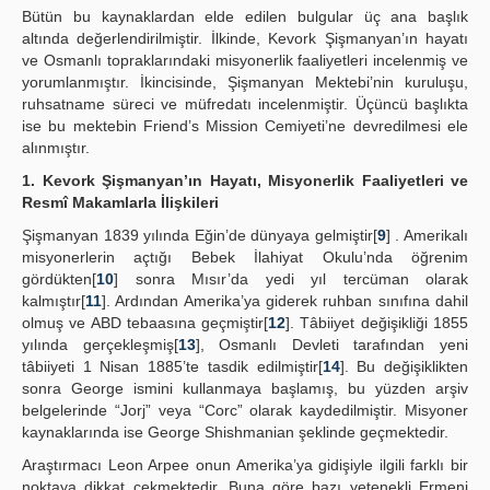
Bütün bu kaynaklardan elde edilen bulgular üç ana başlık
altında değerlendirilmiştir. İlkinde, Kevork Şişmanyan’ın hayatı
ve Osmanlı topraklarındaki misyonerlik faaliyetleri incelenmiş ve
yorumlanmıştır. İkincisinde, Şişmanyan Mektebi’nin kuruluşu,
ruhsatname süreci ve müfredatı incelenmiştir. Üçüncü başlıkta
ise bu mektebin Friend’s Mission Cemiyeti’ne devredilmesi ele
alınmıştır.
1. Kevork Şişmanyan’ın Hayatı, Misyonerlik Faaliyetleri ve
Resmî Makamlarla İlişkileri
Şişmanyan 1839 yılında Eğin’de dünyaya gelmiştir[
9
] . Amerikalı
misyonerlerin açtığı Bebek İlahiyat Okulu’nda öğrenim
gördükten[
10
] sonra Mısır’da yedi yıl tercüman olarak
kalmıştır[
11
]. Ardından Amerika’ya giderek ruhban sınıfına dahil
olmuş ve ABD tebaasına geçmiştir[
12
]. Tâbiiyet değişikliği 1855
yılında gerçekleşmiş[
13
], Osmanlı Devleti tarafından yeni
tâbiiyeti 1 Nisan 1885’te tasdik edilmiştir[
14
]. Bu değişiklikten
sonra George ismini kullanmaya başlamış, bu yüzden arşiv
belgelerinde “Jorj” veya “Corc” olarak kaydedilmiştir. Misyoner
kaynaklarında ise George Shishmanian şeklinde geçmektedir.
Araştırmacı Leon Arpee onun Amerika’ya gidişiyle ilgili farklı bir
noktaya dikkat çekmektedir. Buna göre bazı yetenekli Ermeni