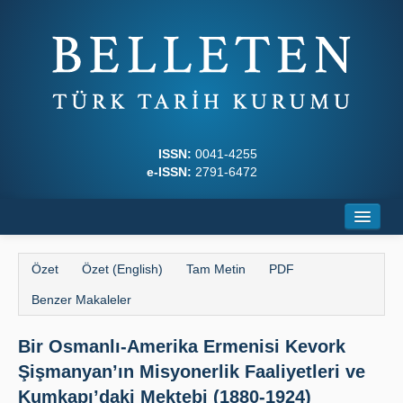
ISSN:
0041-4255
e-ISSN:
2791-6472
Ana Sayfa
Özet
Özet (English)
Tam Metin
PDF
Hakkında
Benzer Makaleler
Dergi Kurulları
Bir Osmanlı-Amerika Ermenisi Kevork
Yazım Kuralları
Şişmanyan’ın Misyonerlik Faaliyetleri ve
İlkeler
Kumkapı’daki Mektebi (1880-1924)