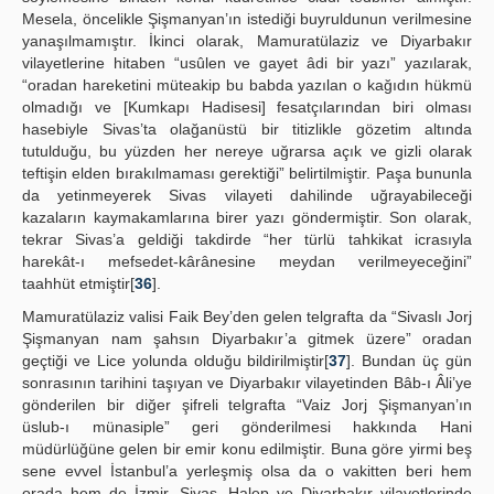
Mesela, öncelikle Şişmanyan’ın istediği buyruldunun verilmesine
yanaşılmamıştır. İkinci olarak, Mamuratülaziz ve Diyarbakır
vilayetlerine hitaben “usûlen ve gayet âdi bir yazı” yazılarak,
“oradan hareketini müteakip bu babda yazılan o kağıdın hükmü
olmadığı ve [Kumkapı Hadisesi] fesatçılarından biri olması
hasebiyle Sivas’ta olağanüstü bir titizlikle gözetim altında
tutulduğu, bu yüzden her nereye uğrarsa açık ve gizli olarak
teftişin elden bırakılmaması gerektiği” belirtilmiştir. Paşa bununla
da yetinmeyerek Sivas vilayeti dahilinde uğrayabileceği
kazaların kaymakamlarına birer yazı göndermiştir. Son olarak,
tekrar Sivas’a geldiği takdirde “her türlü tahkikat icrasıyla
harekât-ı mefsedet-kârânesine meydan verilmeyeceğini”
taahhüt etmiştir[
36
].
Mamuratülaziz valisi Faik Bey’den gelen telgrafta da “Sivaslı Jorj
Şişmanyan nam şahsın Diyarbakır’a gitmek üzere” oradan
geçtiği ve Lice yolunda olduğu bildirilmiştir[
37
]. Bundan üç gün
sonrasının tarihini taşıyan ve Diyarbakır vilayetinden Bâb-ı Âli’ye
gönderilen bir diğer şifreli telgrafta “Vaiz Jorj Şişmanyan’ın
üslub-ı münasiple” geri gönderilmesi hakkında Hani
müdürlüğüne gelen bir emir konu edilmiştir. Buna göre yirmi beş
sene evvel İstanbul’a yerleşmiş olsa da o vakitten beri hem
orada hem de İzmir, Sivas, Halep ve Diyarbakır vilayetlerinde