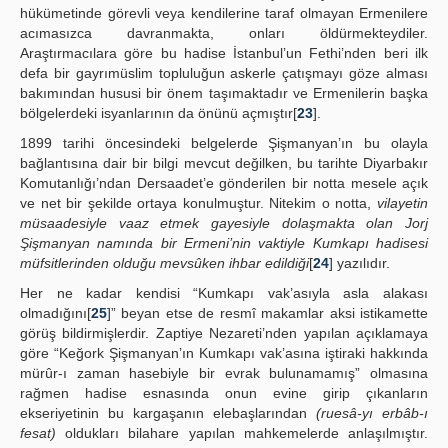
hükümetinde görevli veya kendilerine taraf olmayan Ermenilere
acımasızca davranmakta, onları öldürmekteydiler.
Araştırmacılara göre bu hadise İstanbul’un Fethi’nden beri ilk
defa bir gayrımüslim topluluğun askerle çatışmayı göze alması
bakımından hususi bir önem taşımaktadır ve Ermenilerin başka
bölgelerdeki isyanlarının da önünü açmıştır[
23
].
1899 tarihi öncesindeki belgelerde Şişmanyan’ın bu olayla
bağlantısına dair bir bilgi mevcut değilken, bu tarihte Diyarbakır
Komutanlığı’ndan Dersaadet’e gönderilen bir notta mesele açık
ve net bir şekilde ortaya konulmuştur. Nitekim o notta,
vilayetin
müsaadesiyle vaaz etmek gayesiyle dolaşmakta olan Jorj
Şişmanyan namında bir Ermeni’nin vaktiyle Kumkapı hadisesi
müfsitlerinden olduğu mevsûken ihbar edildiği
[
24
] yazılıdır.
Her ne kadar kendisi “Kumkapı vak’asıyla asla alakası
olmadığını[
25
]” beyan etse de resmî makamlar aksi istikamette
görüş bildirmişlerdir. Zaptiye Nezareti’nden yapılan açıklamaya
göre “Keğork Şişmanyan’ın Kumkapı vak’asına iştiraki hakkında
mürûr-ı zaman hasebiyle bir evrak bulunamamış” olmasına
rağmen hadise esnasında onun evine girip çıkanların
ekseriyetinin bu kargaşanın elebaşlarından
(ruesâ-yı erbâb-ı
fesat)
oldukları bilahare yapılan mahkemelerde anlaşılmıştır.