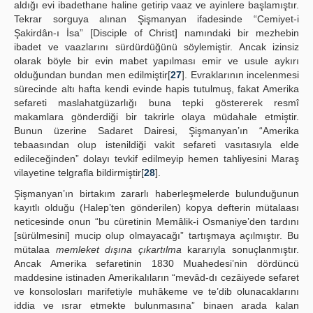
aldığı evi ibadethane haline getirip vaaz ve ayinlere başlamıştır.
Tekrar sorguya alınan Şişmanyan ifadesinde “Cemiyet-i
Şakirdân-ı İsa” [Disciple of Christ] namındaki bir mezhebin
ibadet ve vaazlarını sürdürdüğünü söylemiştir. Ancak izinsiz
olarak böyle bir evin mabet yapılması emir ve usule aykırı
olduğundan bundan men edilmiştir[
27
]. Evraklarının incelenmesi
sürecinde altı hafta kendi evinde hapis tutulmuş, fakat Amerika
sefareti maslahatgüzarlığı buna tepki göstererek resmî
makamlara gönderdiği bir takrirle olaya müdahale etmiştir.
Bunun üzerine Sadaret Dairesi, Şişmanyan’ın “Amerika
tebaasından olup istenildiği vakit sefareti vasıtasıyla elde
edileceğinden” dolayı tevkif edilmeyip hemen tahliyesini Maraş
vilayetine telgrafla bildirmiştir[
28
].
Şişmanyan’ın birtakım zararlı haberleşmelerde bulunduğunun
kayıtlı olduğu (Halep’ten gönderilen) kopya defterin mütalaası
neticesinde onun “bu cüretinin Memâlik-i Osmaniye’den tardını
[sürülmesini] mucip olup olmayacağı” tartışmaya açılmıştır. Bu
mütalaa
memleket dışına çıkartılma
kararıyla sonuçlanmıştır.
Ancak Amerika sefaretinin 1830 Muahedesi’nin dördüncü
maddesine istinaden Amerikalıların “mevâd-dı cezâiyede sefaret
ve konsolosları marifetiyle muhâkeme ve te’dib olunacaklarını
iddia ve ısrar etmekte bulunmasına” binaen arada kalan