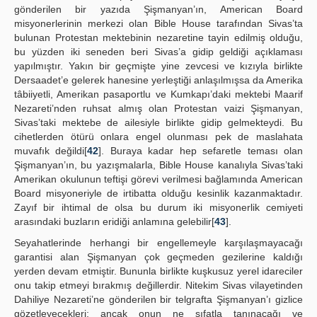
gönderilen bir yazıda Şişmanyan’ın, American Board
misyonerlerinin merkezi olan Bible House tarafından Sivas’ta
bulunan Protestan mektebinin nezaretine tayin edilmiş olduğu,
bu yüzden iki seneden beri Sivas’a gidip geldiği açıklaması
yapılmıştır. Yakın bir geçmişte yine zevcesi ve kızıyla birlikte
Dersaadet’e gelerek hanesine yerleştiği anlaşılmışsa da Amerika
tâbiiyetli, Amerikan pasaportlu ve Kumkapı’daki mektebi Maarif
Nezareti’nden ruhsat almış olan Protestan vaizi Şişmanyan,
Sivas’taki mektebe de ailesiyle birlikte gidip gelmekteydi. Bu
cihetlerden ötürü onlara engel olunması pek de maslahata
muvafık değildi[
42
]. Buraya kadar hep sefaretle teması olan
Şişmanyan’ın, bu yazışmalarla, Bible House kanalıyla Sivas’taki
Amerikan okulunun teftişi görevi verilmesi bağlamında American
Board misyoneriyle de irtibatta olduğu kesinlik kazanmaktadır.
Zayıf bir ihtimal de olsa bu durum iki misyonerlik cemiyeti
arasındaki buzların eridiği anlamına gelebilir[
43
].
Seyahatlerinde herhangi bir engellemeyle karşılaşmayacağı
garantisi alan Şişmanyan çok geçmeden gezilerine kaldığı
yerden devam etmiştir. Bununla birlikte kuşkusuz yerel idareciler
onu takip etmeyi bırakmış değillerdir. Nitekim Sivas vilayetinden
Dahiliye Nezareti’ne gönderilen bir telgrafta Şişmanyan’ı gizlice
gözetleyecekleri; ancak onun ne sıfatla tanınacağı ve