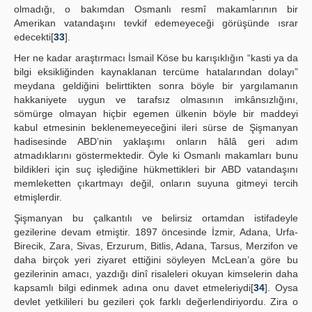
olmadığı, o bakımdan Osmanlı resmî makamlarının bir
Amerikan vatandaşını tevkif edemeyeceği görüşünde ısrar
edecekti[
33
].
Her ne kadar araştırmacı İsmail Köse bu karışıklığın “kasti ya da
bilgi eksikliğinden kaynaklanan tercüme hatalarından dolayı”
meydana geldiğini belirttikten sonra böyle bir yargılamanın
hakkaniyete uygun ve tarafsız olmasının imkânsızlığını,
sömürge olmayan hiçbir egemen ülkenin böyle bir maddeyi
kabul etmesinin beklenemeyeceğini ileri sürse de Şişmanyan
hadisesinde ABD’nin yaklaşımı onların hâlâ geri adım
atmadıklarını göstermektedir. Öyle ki Osmanlı makamları bunu
bildikleri için suç işlediğine hükmettikleri bir ABD vatandaşını
memleketten çıkartmayı değil, onların suyuna gitmeyi tercih
etmişlerdir.
Şişmanyan bu çalkantılı ve belirsiz ortamdan istifadeyle
gezilerine devam etmiştir. 1897 öncesinde İzmir, Adana, Urfa-
Birecik, Zara, Sivas, Erzurum, Bitlis, Adana, Tarsus, Merzifon ve
daha birçok yeri ziyaret ettiğini söyleyen McLean’a göre bu
gezilerinin amacı, yazdığı dinî risaleleri okuyan kimselerin daha
kapsamlı bilgi edinmek adına onu davet etmeleriydi[
34
]. Oysa
devlet yetkilileri bu gezileri çok farklı değerlendiriyordu. Zira o