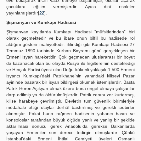
eve dolaşarak İncil’i vaaz etmeye başlamışlar, okullar açarak
çocuklara eğitim vermişlerdir. Ayıca dinî risaleler
yayınlamışlardır[
22
].
Şişmanyan ve Kumkapı Hadisesi
Şişmanyan kayıtlarda Kumkapı Hadisesi “müfsitlerinden” biri
olarak geçmektedir ve bu ibare onun bilfiil bu hadisede rol
aldığını gösterir mahiyettedir. Bilindiği gibi Kumkapı Hadisesi 27
Temmuz 1890 tarihinde Kurban Bayramı günü gerçekleşen bir
Ermeni isyan hareketidir. Çok geçmeden uluslararası bir boyut
da kazanacak olan bu olayda Rusya ile İngiltere’nin desteklediği
ve Hınçak Partisi üyesi olan Doğu kökenli yaklaşık 1.500 Ermeni
isyancı Kumkapı’daki Patrikhane’nin yanındaki kiliseyi Pazar
ayininde basarak bir isyan bildirgesi okumak istemişlerdir. Başta
Patrik Horen Aşıkyan olmak üzere buna engel olmaya çalışanlar
darp edilmiş ya da öldürülmüşlerdir. Patrik canını zor kurtarmış,
kilise harabeye çevrilmiştir. Devletin tüm güvenlik birimleriyle
müdahale ettiği olaylar derhâl bastırılmış ve gerekli tedbirler
alınmıştır. Fakat buna rağmen hadisenin yabancı basın ve
konsoloslar tarafından büyük ölçüde yanlı ve yanlış bir şekilde
aktarılması sonucu gerek Anadolu’da gerekse Balkanlarda
yaşayan Ermeniler son derece tedirgin olmuşlardır. Çünkü
İstanbul’daki Ermeni İhtilal Cemiyeti üyeleri Osmanlı