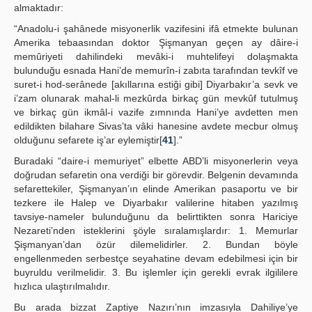
almaktadır:
“Anadolu-i şahânede misyonerlik vazifesini ifâ etmekte bulunan
Amerika tebaasından doktor Şişmanyan geçen ay dâire-i
memûriyeti dahilindeki mevâki-i muhtelifeyi dolaşmakta
bulunduğu esnada Hani’de memurîn-i zabıta tarafından tevkîf ve
suret-i hod-serânede [akıllarına estiği gibi] Diyarbakır’a sevk ve
i’zam olunarak mahal-li mezkûrda birkaç gün mevkûf tutulmuş
ve birkaç gün ikmâl-i vazife zımnında Hani’ye avdetten men
edildikten bilahare Sivas’ta vâki hanesine avdete mecbur olmuş
olduğunu sefarete iş’ar eylemiştir[
41
].”
Buradaki “daire-i memuriyet” elbette ABD’li misyonerlerin veya
doğrudan sefaretin ona verdiği bir görevdir. Belgenin devamında
sefarettekiler, Şişmanyan’ın elinde Amerikan pasaportu ve bir
tezkere ile Halep ve Diyarbakır valilerine hitaben yazılmış
tavsiye-nameler bulunduğunu da belirttikten sonra Hariciye
Nezareti’nden isteklerini şöyle sıralamışlardır: 1. Memurlar
Şişmanyan’dan özür dilemelidirler. 2. Bundan böyle
engellenmeden serbestçe seyahatine devam edebilmesi için bir
buyruldu verilmelidir. 3. Bu işlemler için gerekli evrak ilgililere
hızlıca ulaştırılmalıdır.
Bu arada bizzat Zaptiye Nazırı’nın imzasıyla Dahiliye’ye