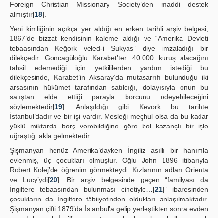
Foreign Christian Missionary Society’den maddi destek
almıştır[
18
].
Yeni kimliğinin açıkça yer aldığı en erken tarihli arşiv belgesi,
1867’de bizzat kendisinin kaleme aldığı ve “Amerika Devleti
tebaasından Keğork veled-i Sukyas” diye imzaladığı bir
dilekçedir. Goncagüloğlu Karabet’ten 40.000 kuruş alacağını
tahsil edemediği için yetkililerden yardım istediği bu
dilekçesinde, Karabet’in Aksaray’da mutasarrıfı bulunduğu iki
arsasının hükümet tarafından satıldığı, dolayısıyla onun bu
satıştan elde ettiği parayla borcunu ödeyebileceğini
söylemektedir[
19
]. Anlaşıldığı gibi Kevork bu tarihte
İstanbul’dadır ve bir işi vardır. Mesleği meçhul olsa da bu kadar
yüklü miktarda borç verebildiğine göre bol kazançlı bir işle
uğraştığı akla gelmektedir.
Şişmanyan henüz Amerika’dayken İngiliz asıllı bir hanımla
evlenmiş, üç çocukları olmuştur. Oğlu John 1896 itibarıyla
Robert Kolej’de öğrenim görmekteydi. Kızlarının adları Orienta
ve Lucy’ydi[
20
]. Bir arşiv belgesinde geçen “familyası da
İngiltere tebaasından bulunması cihetiyle…[
21
]” ibaresinden
çocukların da İngiltere tâbiiyetinden oldukları anlaşılmaktadır.
Şişmanyan çifti 1879’da İstanbul’a gelip yerleştikten sonra evden