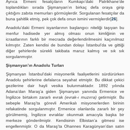
Ayrıca Ermeni fesatçıların Kumkapı’daki Patrikhane’de
toplandıkları sırada Şişmanyan’ın birkaç defa oraya girip
çıktığını zabıta memurları görmüşlerdir. Sorgulanan fesatçılar da
buna şahitlik etmiş, pek çok defa onun ismini vermişlerdir[
26
].
Anadolu’daki Ermeni isyanlarının başlangıcı niteliği taşıyan bu
menfur hadisede yer almış olması onun kimliğinin ve
icraatlarının farklı bir mecrada değerlendirilmesini kaçınılmaz
kılmıştır. Zaten kendisi de bundan dolayı İstanbul’da ve gittiği
diğer şehirlerde sürekli takibata maruz kalmış ve sık sık
sorgulanmıştır.
Şişmanyan’ın Anadolu Turları
Şişmanyan İstanbul’daki misyonerlik faaliyetlerini sürdürürken
Anadolu şehirlerine defalarca seyahat etmiştir. Bu dikkat çekici
gezilerine dair hayli vesika bulunmaktadır. 1892 yılında
Adana’dan Maraş’a giden Şişmanyan yanında Ermenice ve
İngilizce birtakım zararlı evrak
(evrak-ı muzırra)
getirmiştir. Bu
sebeple Maraş’ta görevli Amerikalı misyonerlerden birinin
refakatinde sorgulanmıştır. Ermenice olanlarda zararlı bir şey
görülmemiş, İngilizce evraklar okunmak amacıyla başka bir
merkeze gönderilmiştir. Kendisinin Elbistan’a gitmesi ise
engellenmiştir. O da Maraş’ta Ohannes Karagünyan’dan satın