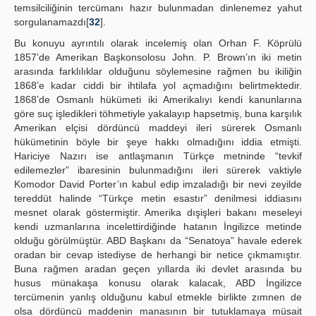
temsilciliğinin tercümanı hazır bulunmadan dinlenemez yahut
sorgulanamazdı[
32
].
Bu konuyu ayrıntılı olarak incelemiş olan Orhan F. Köprülü
1857’de Amerikan Başkonsolosu John. P. Brown’ın iki metin
arasında farklılıklar olduğunu söylemesine rağmen bu ikiliğin
1868’e kadar ciddi bir ihtilafa yol açmadığını belirtmektedir.
1868’de Osmanlı hükümeti iki Amerikalıyı kendi kanunlarına
göre suç işledikleri töhmetiyle yakalayıp hapsetmiş, buna karşılık
Amerikan elçisi dördüncü maddeyi ileri sürerek Osmanlı
hükümetinin böyle bir şeye hakkı olmadığını iddia etmişti.
Hariciye Nazırı ise antlaşmanın Türkçe metninde “tevkif
edilemezler” ibaresinin bulunmadığını ileri sürerek vaktiyle
Komodor David Porter’ın kabul edip imzaladığı bir nevi zeyilde
tereddüt halinde “Türkçe metin esastır” denilmesi iddiasını
mesnet olarak göstermiştir. Amerika dışişleri bakanı meseleyi
kendi uzmanlarına incelettirdiğinde hatanın İngilizce metinde
olduğu görülmüştür. ABD Başkanı da “Senatoya” havale ederek
oradan bir cevap istediyse de herhangi bir netice çıkmamıştır.
Buna rağmen aradan geçen yıllarda iki devlet arasında bu
husus münakaşa konusu olarak kalacak, ABD İngilizce
tercümenin yanlış olduğunu kabul etmekle birlikte zımnen de
olsa dördüncü maddenin manasının bir tutuklamaya müsait