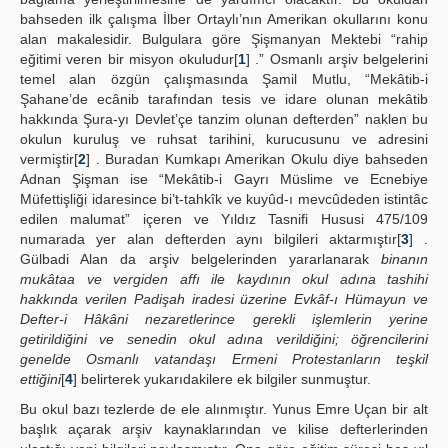
bahseden ilk çalışma İlber Ortaylı’nın Amerikan okullarını konu
alan makalesidir. Bulgulara göre Şişmanyan Mektebi “rahip
eğitimi veren bir misyon okuludur[
1
] .” Osmanlı arşiv belgelerini
temel alan özgün çalışmasında Şamil Mutlu, “Mekâtib-i
Şahane’de ecânib tarafından tesis ve idare olunan mekâtib
hakkında Şura-yı Devlet’çe tanzim olunan defterden” naklen bu
okulun kuruluş ve ruhsat tarihini, kurucusunu ve adresini
vermiştir[
2
] . Buradan Kumkapı Amerikan Okulu diye bahseden
Adnan Şişman ise “Mekâtib-i Gayrı Müslime ve Ecnebiye
Müfettişliği idaresince bi’t-tahkîk ve kuyûd-ı mevcûdeden istintâc
edilen malumat” içeren ve Yıldız Tasnifi Hususi 475/109
numarada yer alan defterden aynı bilgileri aktarmıştır[
3
] .
Gülbadi Alan da arşiv belgelerinden yararlanarak
binanın
mukâtaa ve vergiden affı ile kaydının okul adına tashihi
hakkında verilen Padişah iradesi üzerine Evkâf-ı Hümayun ve
Defter-i Hâkâni nezaretlerince gerekli işlemlerin yerine
getirildiğini ve senedin okul adına verildiğini; öğrencilerini
genelde Osmanlı vatandaşı Ermeni Protestanların teşkil
ettiğini
[
4
] belirterek yukarıdakilere ek bilgiler sunmuştur.
Bu okul bazı tezlerde de ele alınmıştır. Yunus Emre Uçan bir alt
başlık açarak arşiv kaynaklarından ve kilise defterlerinden