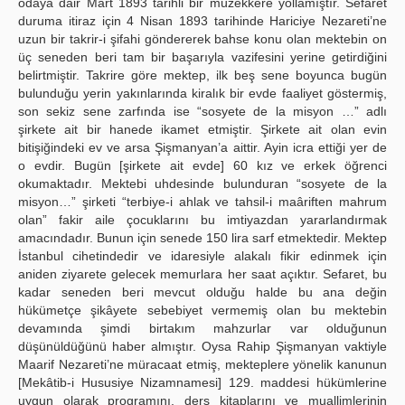
odaya dair Mart 1893 tarihli bir müzekkere yollamıştır. Sefaret
duruma itiraz için 4 Nisan 1893 tarihinde Hariciye Nezareti’ne
uzun bir takrir-i şifahi göndererek bahse konu olan mektebin on
üç seneden beri tam bir başarıyla vazifesini yerine getirdiğini
belirtmiştir. Takrire göre mektep, ilk beş sene boyunca bugün
bulunduğu yerin yakınlarında kiralık bir evde faaliyet göstermiş,
son sekiz sene zarfında ise “sosyete de la misyon …” adlı
şirkete ait bir hanede ikamet etmiştir. Şirkete ait olan evin
bitişiğindeki ev ve arsa Şişmanyan’a aittir. Ayin icra ettiği yer de
o evdir. Bugün [şirkete ait evde] 60 kız ve erkek öğrenci
okumaktadır. Mektebi uhdesinde bulunduran “sosyete de la
misyon…” şirketi “terbiye-i ahlak ve tahsil-i maâriften mahrum
olan” fakir aile çocuklarını bu imtiyazdan yararlandırmak
amacındadır. Bunun için senede 150 lira sarf etmektedir. Mektep
İstanbul cihetindedir ve idaresiyle alakalı fikir edinmek için
aniden ziyarete gelecek memurlara her saat açıktır. Sefaret, bu
kadar seneden beri mevcut olduğu halde bu ana değin
hükümetçe şikâyete sebebiyet vermemiş olan bu mektebin
devamında şimdi birtakım mahzurlar var olduğunun
düşünüldüğünü haber almıştır. Oysa Rahip Şişmanyan vaktiyle
Maarif Nezareti’ne müracaat etmiş, mekteplere yönelik kanunun
[Mekâtib-i Hususiye Nizamnamesi] 129. maddesi hükümlerine
uygun olarak programını, ders kitaplarını ve muallimlerinin