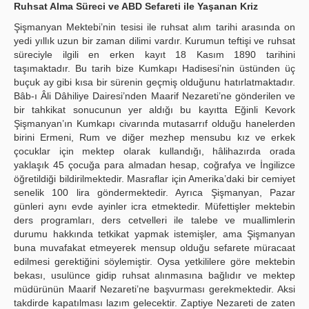
Ruhsat Alma Süreci ve ABD Sefareti ile Yaşanan Kriz
Şişmanyan Mektebi’nin tesisi ile ruhsat alım tarihi arasında on
yedi yıllık uzun bir zaman dilimi vardır. Kurumun teftişi ve ruhsat
süreciyle ilgili en erken kayıt 18 Kasım 1890 tarihini
taşımaktadır. Bu tarih bize Kumkapı Hadisesi’nin üstünden üç
buçuk ay gibi kısa bir sürenin geçmiş olduğunu hatırlatmaktadır.
Bâb-ı Âli Dâhiliye Dairesi’nden Maarif Nezareti’ne gönderilen ve
bir tahkikat sonucunun yer aldığı bu kayıtta Eğinli Kevork
Şişmanyan’ın Kumkapı civarında mutasarrıf olduğu hanelerden
birini Ermeni, Rum ve diğer mezhep mensubu kız ve erkek
çocuklar için mektep olarak kullandığı, hâlihazırda orada
yaklaşık 45 çocuğa para almadan hesap, coğrafya ve İngilizce
öğretildiği bildirilmektedir. Masraflar için Amerika’daki bir cemiyet
senelik 100 lira göndermektedir. Ayrıca Şişmanyan, Pazar
günleri aynı evde ayinler icra etmektedir. Müfettişler mektebin
ders programları, ders cetvelleri ile talebe ve muallimlerin
durumu hakkında tetkikat yapmak istemişler, ama Şişmanyan
buna muvafakat etmeyerek mensup olduğu sefarete müracaat
edilmesi gerektiğini söylemiştir. Oysa yetkililere göre mektebin
bekası, usulünce gidip ruhsat alınmasına bağlıdır ve mektep
müdürünün Maarif Nezareti’ne başvurması gerekmektedir. Aksi
takdirde kapatılması lazım gelecektir. Zaptiye Nezareti de zaten