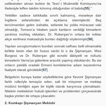
celilesinden alınan tezkire ile Tesri’-i Muâmelât Komisyonu’na
ifadesiyle leffen takdim kılınmış olduğundan ol babda[
55
].”
Yetkililer sadece tahkikatla sınırlı kalmamış, meseleye dair
İngiltere sefaretinden de açıklama istemişlerdir. Baş
tercümandan gelen izahatta, sefarete bu yolda müracaat vaki
olmadığı, Tomson’a hitaben yazılı kartların verildiği kimselerin
yardıma muhtaç oldukları, Dr. Ruberşan’ın onlara bir miktar
akçe verilmesi maksadıyla bunları dağıttığı söylenmiştir[
56
].
Yapılan soruşturmaların bundan sonraki safhası belli olmamakla
birlikte kesin olan bir husus vardır ki o da Şişmanyan, Miss
Burgess ve Dr. Ruberşan gibi ecnebi tâbiiyetli ve nüfuzlu
kimselerin Varna’ya gidenlere aracılık yapmış olduklarıdır. Bu ise
onların pekâlâ oradaki Ermeni komitelerine adam kazandırma
faaliyeti olarak görülebilir[
57
].
Belgelerin buraya kadar söylediklerine göre Kevork Şişmanyan
farklı rolleriyle temayüz eden, salt bir misyoner ve mektep
müdürü kimliğini aşan bir kişilik olarak karşımıza çıkmaktadır.
Nitekim mektebinin hukuki işlemleri ve problemleri çerçevesinde
başka yönleri de ortaya çıkacaktır.
2. Kumkapı Şişmanyan Mektebi