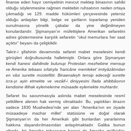
finanse eden hayır cemiyetinin mevcut mektep binasının sahibi
olduğu söylenmesine rağmen mektebin ruhsatının neden ortaya
çıkmadığı ve 129. madde hükümleri çerçevesinde yetersiz
olduğu anlaşılan bilgi, belge ve şartların toparlanıp yeniden
sunulmasına yönelik çabalar da yine değinilmeyen
konulardandır. Şişmanyan’ın müfettişlere Amerikan sefaretini
adres göstermesine karşılık sefaretin “okul memurlara her saat
açıktır” beyanı da çelişkilidir.
Takrir-i şifahinin devamında sefaret mabet meselesini kendi
görüşleri doğrultusunda halletmiştir. Onlara göre
Şişmanyan
kendi hanesi dahilinde bulunup Protestan mezhebine mensup
ve Amerika tebaası sıfatıyla ‘haricâne memleket’ imtiyâzâtından
en vâsi surette müstefittir. Binaenaleyh tensip edeceği surette
icra-yı ayin etmekte ve vezâif-i diniyyesini îfada ahibbâsının
kendisine iltihak eylemelerine müsaade eylemekte muhtardır.
Sefaret bu savunmasıyla aslında mabet meselesinde resmî
yetkililere alenen hak vermiş olmaktadır. Bu, yaptıkları itirazın
sadece 1830 Muahedesi’nde yer alan “Amerika’nın en ziyade
müsaadeye mazhar millet” statüsüne ve doğal olarak
Şişmanyan’ın da her Amerikalı gibi bunlardan yararlanma
hakkına dayandırılmasından anlaşılmaktadır. Galiba bunun
altında, bir Amerika tebaasının hanesi de Amerika mülküdür;