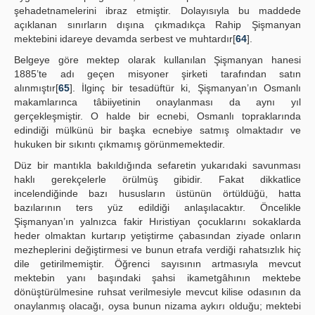
şehadetnamelerini ibraz etmiştir. Dolayısıyla bu maddede
açıklanan sınırların dışına çıkmadıkça Rahip Şişmanyan
mektebini idareye devamda serbest ve muhtardır[
64
].
Belgeye göre mektep olarak kullanılan Şişmanyan hanesi
1885’te adı geçen misyoner şirketi tarafından satın
alınmıştır[
65
]. İlginç bir tesadüftür ki, Şişmanyan’ın Osmanlı
makamlarınca tâbiiyetinin onaylanması da aynı yıl
gerçekleşmiştir. O halde bir ecnebi, Osmanlı topraklarında
edindiği mülkünü bir başka ecnebiye satmış olmaktadır ve
hukuken bir sıkıntı çıkmamış görünmemektedir.
Düz bir mantıkla bakıldığında sefaretin yukarıdaki savunması
haklı gerekçelerle örülmüş gibidir. Fakat dikkatlice
incelendiğinde bazı hususların üstünün örtüldüğü, hatta
bazılarının ters yüz edildiği anlaşılacaktır. Öncelikle
Şişmanyan’ın yalnızca fakir Hıristiyan çocuklarını sokaklarda
heder olmaktan kurtarıp yetiştirme çabasından ziyade onların
mezheplerini değiştirmesi ve bunun etrafa verdiği rahatsızlık hiç
dile getirilmemiştir. Öğrenci sayısının artmasıyla mevcut
mektebin yanı başındaki şahsi ikametgâhının mektebe
dönüştürülmesine ruhsat verilmesiyle mevcut kilise odasının da
onaylanmış olacağı, oysa bunun nizama aykırı olduğu; mektebi