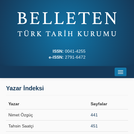
ISSN:
0041-4255
e-ISSN:
2791-6472
Ana Sayfa
Yazar İndeksi
Hakkında
Yazar
Sayfalar
Dergi Kurulları
Nimet Özgüç
441
Yazım Kuralları
Tahsin Saatçi
451
İlkeler