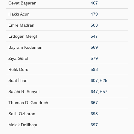
Cevat Başaran
467
Yayın Politikaları
Hakkı Acun
479
Kılavuzlar
Emre Madran
503
İletişim
Erdoğan Merçil
547
Bayram Kodaman
569
Ziya Gürel
579
Refik Duru
593
Suat İlhan
607
,
625
Salâhi R. Sonyel
647
,
657
Thomas D. Goodrıch
667
Salih Özbaran
693
Melek Delilbaşı
697