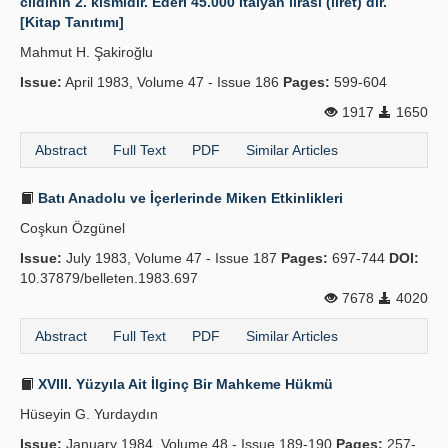
cildinin 2. kısmıdır. Ederi 45.000 İtalyan lirası (liret) dir.
[Kitap Tanıtımı]
Mahmut H. Şakiroğlu
Issue:
April 1983, Volume 47 - Issue 186
Pages:
599-604
1917
1650
Abstract
Full Text
PDF
Similar Articles
Batı Anadolu ve İçerlerinde Miken Etkinlikleri
Coşkun Özgünel
Issue:
July 1983, Volume 47 - Issue 187
Pages:
697-744
DOI:
10.37879/belleten.1983.697
7678
4020
Abstract
Full Text
PDF
Similar Articles
XVIII. Yüzyıla Ait İlginç Bir Mahkeme Hükmü
Hüseyin G. Yurdaydın
Issue:
January 1984, Volume 48 - Issue 189-190
Pages:
257-