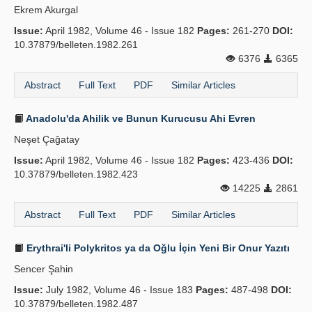
Ekrem Akurgal
Issue:
April 1982, Volume 46 - Issue 182
Pages:
261-270
DOI:
10.37879/belleten.1982.261
6376
6365
Abstract
Full Text
PDF
Similar Articles
Anadolu'da Ahilik ve Bunun Kurucusu Ahi Evren
Neşet Çağatay
Issue:
April 1982, Volume 46 - Issue 182
Pages:
423-436
DOI:
10.37879/belleten.1982.423
14225
2861
Abstract
Full Text
PDF
Similar Articles
Erythrai'li Polykritos ya da Oğlu İçin Yeni Bir Onur Yazıtı
Sencer Şahin
Issue:
July 1982, Volume 46 - Issue 183
Pages:
487-498
DOI:
10.37879/belleten.1982.487