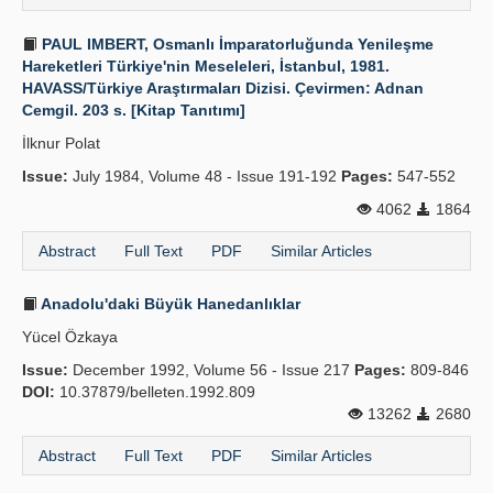
PAUL IMBERT, Osmanlı İmparatorluğunda Yenileşme
Hareketleri Türkiye'nin Meseleleri, İstanbul, 1981.
HAVASS/Türkiye Araştırmaları Dizisi. Çevirmen: Adnan
Cemgil. 203 s. [Kitap Tanıtımı]
İlknur Polat
Issue:
July 1984, Volume 48 - Issue 191-192
Pages:
547-552
4062
1864
Abstract
Full Text
PDF
Similar Articles
Anadolu'daki Büyük Hanedanlıklar
Yücel Özkaya
Issue:
December 1992, Volume 56 - Issue 217
Pages:
809-846
DOI:
10.37879/belleten.1992.809
13262
2680
Abstract
Full Text
PDF
Similar Articles