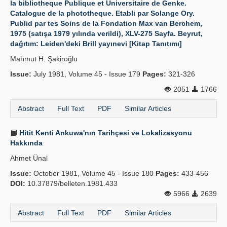
la bibliotheque Publique et Universitaire de Genke.
Catalogue de la phototheque. Etabli par Solange Ory.
Publication Policies
Publid par tes Soins de la Fondation Max van Berchem,
1975 (satışa 1979 yılında verildi), XLV-275 Sayfa. Beyrut,
Guidelines
dağıtım: Leiden'deki Brill yayınevi [Kitap Tanıtımı]
Contact Us
Mahmut H. Şakiroğlu
Issue:
July 1981, Volume 45 - Issue 179
Pages:
321-326
2051
1766
Abstract
Full Text
PDF
Similar Articles
Hitit Kenti Ankuwa'nın Tarihçesi ve Lokalizasyonu
Hakkında
Ahmet Ünal
Issue:
October 1981, Volume 45 - Issue 180
Pages:
433-456
DOI:
10.37879/belleten.1981.433
5966
2639
Abstract
Full Text
PDF
Similar Articles