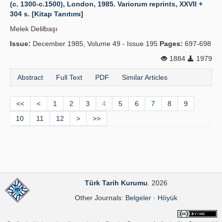
(c. 1300-c.1500), London, 1985. Variorum reprints, XXVII +
304 s. [Kitap Tanıtımı]
Melek Delilbaşı
Issue:
December 1985, Volume 49 - Issue 195
Pages:
697-698
1884
1979
Abstract
Full Text
PDF
Similar Articles
<<
<
1
2
3
4
5
6
7
8
9
10
11
12
>
>>
Türk Tarih Kurumu
. 2026
Other Journals:
Belgeler
·
Höyük