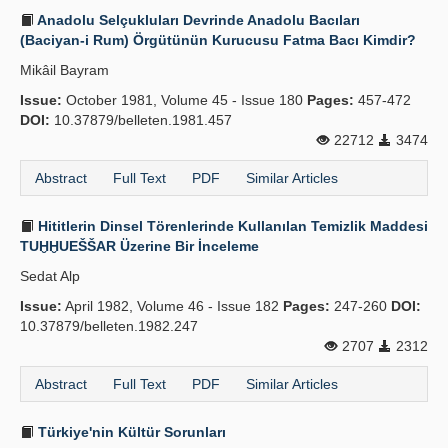
Anadolu Selçukluları Devrinde Anadolu Bacıları
(Baciyan-i Rum) Örgütünün Kurucusu Fatma Bacı Kimdir?
Mikâil Bayram
Issue:
October 1981, Volume 45 - Issue 180
Pages:
457-472
DOI:
10.37879/belleten.1981.457
22712
3474
Abstract
Full Text
PDF
Similar Articles
Hititlerin Dinsel Törenlerinde Kullanılan Temizlik Maddesi
TUḪḪUEŠŠAR Üzerine Bir İnceleme
Sedat Alp
Issue:
April 1982, Volume 46 - Issue 182
Pages:
247-260
DOI:
10.37879/belleten.1982.247
2707
2312
Abstract
Full Text
PDF
Similar Articles
Türkiye'nin Kültür Sorunları