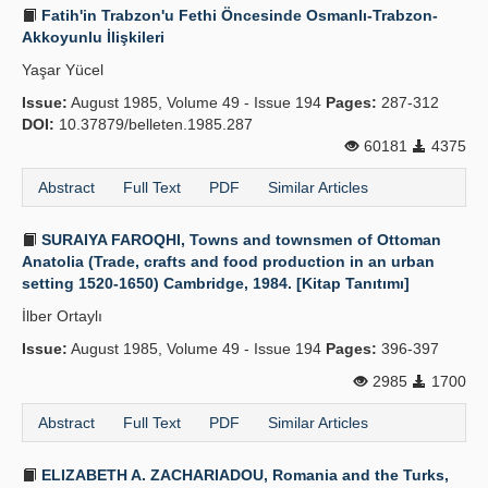
Fatih'in Trabzon'u Fethi Öncesinde Osmanlı-Trabzon-
Akkoyunlu İlişkileri
Yaşar Yücel
Issue:
August 1985, Volume 49 - Issue 194
Pages:
287-312
DOI:
10.37879/belleten.1985.287
60181
4375
Abstract
Full Text
PDF
Similar Articles
SURAIYA FAROQHI, Towns and townsmen of Ottoman
Anatolia (Trade, crafts and food production in an urban
setting 1520-1650) Cambridge, 1984. [Kitap Tanıtımı]
İlber Ortaylı
Issue:
August 1985, Volume 49 - Issue 194
Pages:
396-397
2985
1700
Abstract
Full Text
PDF
Similar Articles
ELIZABETH A. ZACHARIADOU, Romania and the Turks,