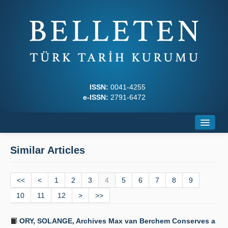
ISSN:
0041-4255
e-ISSN:
2791-6472
Home
Similar Articles
About
<<
Journal Boards
<
1
2
3
4
5
6
7
8
9
10
11
12
>
>>
Writing Rules
ORY, SOLANGE, Archives Max van Berchem Conserves a
Principles