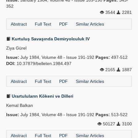
Issue:
January 1984, Volume 48 - Issue 189-190
Pages:
343-
352
3544
2281
Abstract
Full Text
PDF
Similar Articles
Kurtuluş Savaşında Demiryolculuk IV
Ziya Gürel
Issue:
July 1984, Volume 48 - Issue 191-192
Pages:
497-512
DOI:
10.37879/belleten.1984.497
2165
1887
Abstract
Full Text
PDF
Similar Articles
Urartuluların Kökeni ve Dilleri
Kemal Balkan
Issue:
July 1984, Volume 48 - Issue 191-192
Pages:
513-522
50127
3100
Abstract
Full Text
PDF
Similar Articles