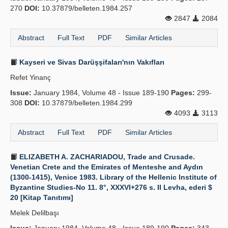
270
DOI:
10.37879/belleten.1984.257
2847
2084
Abstract
Full Text
PDF
Similar Articles
Kayseri ve Sivas Darüşşifaları'nın Vakıfları
Refet Yinanç
Issue:
January 1984, Volume 48 - Issue 189-190
Pages:
299-
308
DOI:
10.37879/belleten.1984.299
4093
3113
Abstract
Full Text
PDF
Similar Articles
ELIZABETH A. ZACHARIADOU, Trade and Crusade.
Venetian Crete and the Emirates of Menteshe and Aydın
(1300-1415), Venice 1983. Library of the Hellenic Institute of
Byzantine Studies-No 11. 8°, XXXVI+276 s. II Levha, ederi $
20 [Kitap Tanıtımı]
Melek Delilbaşı