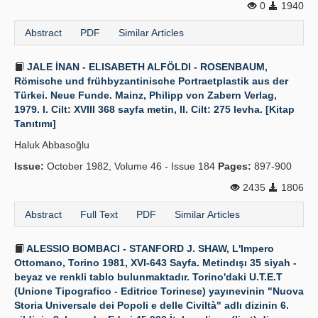
0
1940
Abstract
PDF
Similar Articles
JALE İNAN - ELISABETH ALFÖLDI - ROSENBAUM,
Römische und frühbyzantinische Portraetplastik aus der
Türkei. Neue Funde. Mainz, Philipp von Zabern Verlag,
1979. I. Cilt: XVIII 368 sayfa metin, II. Cilt: 275 levha. [Kitap
Tanıtımı]
Haluk Abbasoğlu
Issue:
October 1982, Volume 46 - Issue 184
Pages:
897-900
2435
1806
Abstract
Full Text
PDF
Similar Articles
ALESSIO BOMBACI - STANFORD J. SHAW, L'Impero
Ottomano, Torino 1981, XVI-643 Sayfa. Metindışı 35 siyah -
beyaz ve renkli tablo bulunmaktadır. Torino'daki U.T.E.T
(Unione Tipografico - Editrice Torinese) yayınevinin "Nuova
Storia Universale dei Popoli e delle Civiltà" adlı dizinin 6.