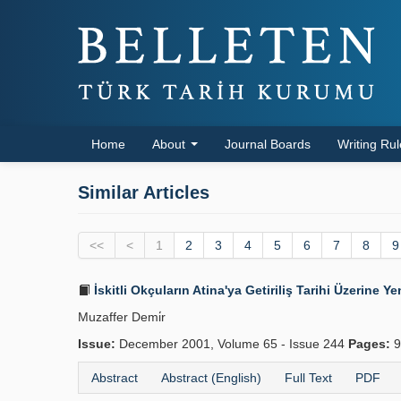
Home
About
Journal Boards
Writing Ru
Similar Articles
<<
<
1
2
3
4
5
6
7
8
9
İskitli Okçuların Atina'ya Getiriliş Tarihi Üzerine Ye
Muzaffer Demi̇r
Issue:
December 2001, Volume 65 - Issue 244
Pages:
9
Abstract
Abstract (English)
Full Text
PDF