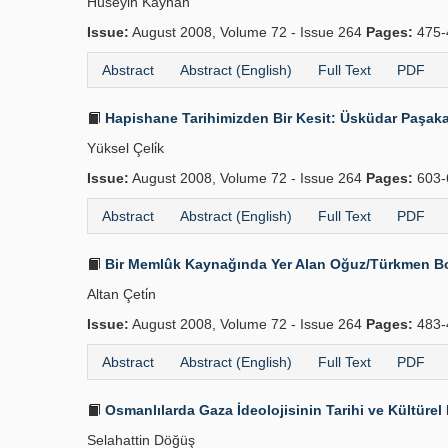
Hüseyin Kayhan
Issue:
August 2008, Volume 72 - Issue 264
Pages:
475-
Abstract
Abstract (English)
Full Text
PDF
Hapishane Tarihimizden Bir Kesit: Üsküdar Paşaka
Yüksel Çeli̇k
Issue:
August 2008, Volume 72 - Issue 264
Pages:
603-
Abstract
Abstract (English)
Full Text
PDF
Bir Memlûk Kaynağında Yer Alan Oğuz/Türkmen Boy
Altan Çeti̇n
Issue:
August 2008, Volume 72 - Issue 264
Pages:
483-
Abstract
Abstract (English)
Full Text
PDF
Osmanlılarda Gaza İdeolojisinin Tarihi ve Kültürel
Selahattin Döğüş