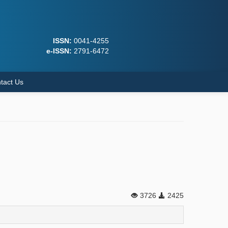
ISSN:
0041-4255
e-ISSN:
2791-6472
tact Us
3726
2425