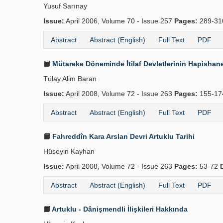
Yusuf Sarınay
Issue:
April 2006, Volume 70 - Issue 257
Pages:
289-3
Abstract
Abstract (English)
Full Text
PDF
Mütareke Döneminde İtilaf Devletlerinin Hapishane
Tülay Ali̇m Baran
Issue:
April 2008, Volume 72 - Issue 263
Pages:
155-1
Abstract
Abstract (English)
Full Text
PDF
Fahreddîn Kara Arslan Devri Artuklu Tarihi
Hüseyin Kayhan
Issue:
April 2008, Volume 72 - Issue 263
Pages:
53-72
Abstract
Abstract (English)
Full Text
PDF
Artuklu - Dânişmendli İlişkileri Hakkında