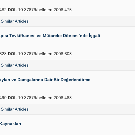
482
DOI:
10.37879/belleten.2008.475
Similar Articles
pısı Tevkifhanesi ve Mütareke Dönemi’nde İşgali
628
DOI:
10.37879/belleten.2008.603
Similar Articles
ları ve Damgalarına Dâir Bir Değerlendirme
490
DOI:
10.37879/belleten.2008.483
Similar Articles
 Kaynakları