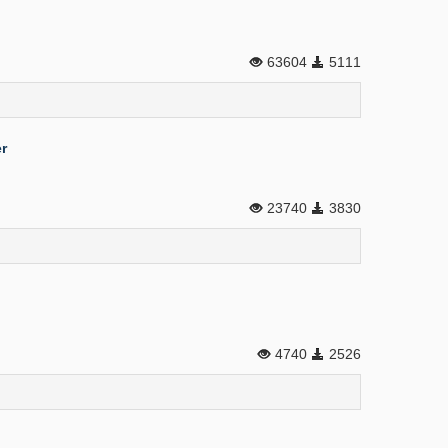
63604
5111
r
23740
3830
4740
2526