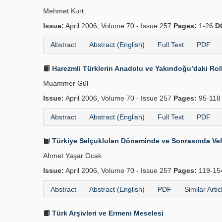
Mehmet Kurt
Issue:
April 2006, Volume 70 - Issue 257
Pages:
1-26
D
Abstract
Abstract (English)
Full Text
PDF
Harezmli Türklerin Anadolu ve Yakındoğu’daki Rolle
Muammer Gül
Issue:
April 2006, Volume 70 - Issue 257
Pages:
95-11
Abstract
Abstract (English)
Full Text
PDF
Türkiye Selçukluları Döneminde ve Sonrasında Vefai
Ahmet Yaşar Ocak
Issue:
April 2006, Volume 70 - Issue 257
Pages:
119-1
Abstract
Abstract (English)
PDF
Similar Artic
Türk Arşivleri ve Ermeni Meselesi