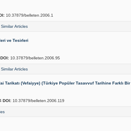
OI:
10.37879/belleten.2006.1
Similar Articles
ri ve Tesirleri
8
DOI:
10.37879/belleten.2006.95
Similar Articles
 Tarikatı (Vefaiyye) (Türkiye Popüler Tasavvuf Tarihine Farklı Bir
54
DOI:
10.37879/belleten.2006.119
les