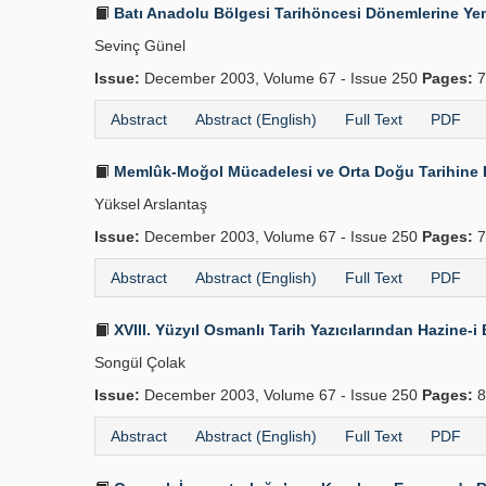
Batı Anadolu Bölgesi Tarihöncesi Dönemlerine Yen
Sevinç Günel
Issue:
December 2003, Volume 67 - Issue 250
Pages:
7
Abstract
Abstract (English)
Full Text
PDF
Memlûk-Moğol Mücadelesi ve Orta Doğu Tarihine E
Yüksel Arslantaş
Issue:
December 2003, Volume 67 - Issue 250
Pages:
7
Abstract
Abstract (English)
Full Text
PDF
XVIII. Yüzyıl Osmanlı Tarih Yazıcılarından Hazine
Songül Çolak
Issue:
December 2003, Volume 67 - Issue 250
Pages:
8
Abstract
Abstract (English)
Full Text
PDF