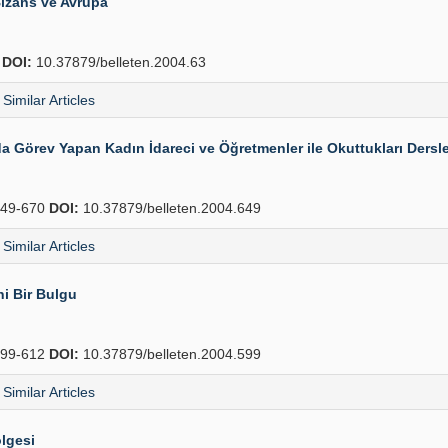
izans ve Avrupa
4
DOI:
10.37879/belleten.2004.63
Similar Articles
Görev Yapan Kadın İdareci ve Öğretmenler ile Okuttukları Dersle
49-670
DOI:
10.37879/belleten.2004.649
Similar Articles
ni Bir Bulgu
99-612
DOI:
10.37879/belleten.2004.599
Similar Articles
ölgesi