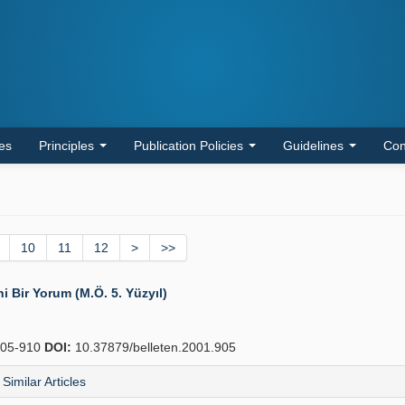
les
Principles
Publication Policies
Guidelines
Con
10
11
12
>
>>
ni Bir Yorum (M.Ö. 5. Yüzyıl)
05-910
DOI:
10.37879/belleten.2001.905
Similar Articles