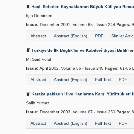
Haçlı Seferleri Kaynaklarının Büyük Külliyatı Recue
Işın Demi̇rkent
Issue:
December 2001, Volume 65 - Issue 244
Pages:
9
Abstract
Abstract (English)
PDF
Similar Artic
Türkiye'de İlk Beglik'ler ve Kabilevî Siyasî Birlik'le
M. Said Polat
Issue:
April 2002, Volume 66 - Issue 245
Pages:
61-86
Abstract
Abstract (English)
Full Text
PDF
Karakalpakların Hive Hanlarına Karşı Yürüttükleri İ
Salih Yılmaz
Issue:
December 2003, Volume 67 - Issue 250
Pages:
8
Abstract
Abstract (English)
Full Text
PDF