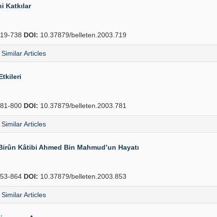
i Katkılar
19-738
DOI:
10.37879/belleten.2003.719
Similar Articles
tkileri
81-800
DOI:
10.37879/belleten.2003.781
Similar Articles
-i Birûn Kâtibi Ahmed Bin Mahmud’un Hayatı
53-864
DOI:
10.37879/belleten.2003.853
Similar Articles