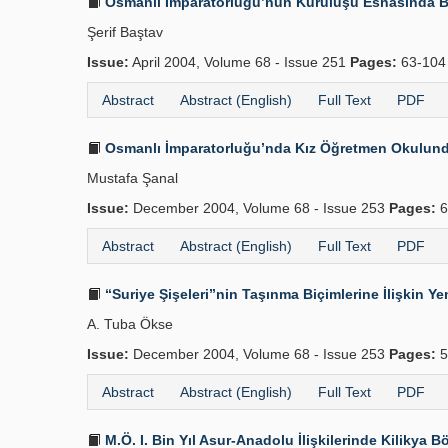
Osmanlı İmparatorluğu’nun Kuruluşu Esnasında B
Şerif Baştav
Issue:
April 2004, Volume 68 - Issue 251
Pages:
63-10
Abstract
Abstract (English)
Full Text
PDF
Osmanlı İmparatorluğu’nda Kız Öğretmen Okulunda 
Mustafa Şanal
Issue:
December 2004, Volume 68 - Issue 253
Pages:
6
Abstract
Abstract (English)
Full Text
PDF
“Suriye Şişeleri”nin Taşınma Biçimlerine İlişkin Ye
A. Tuba Ökse
Issue:
December 2004, Volume 68 - Issue 253
Pages:
5
Abstract
Abstract (English)
Full Text
PDF
M.Ö. I. Bin Yıl Asur-Anadolu İlişkilerinde Kilikya B