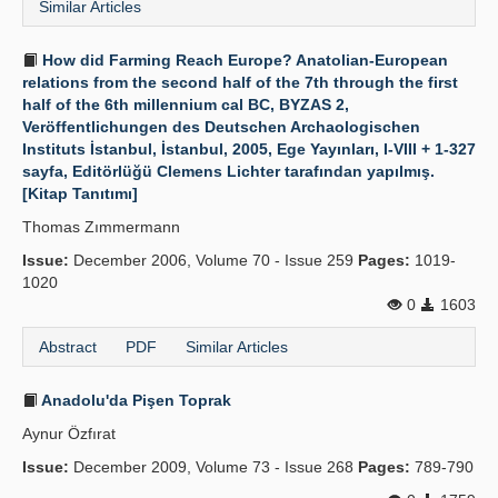
Similar Articles
How did Farming Reach Europe? Anatolian-European
relations from the second half of the 7th through the first
half of the 6th millennium cal BC, BYZAS 2,
Veröffentlichungen des Deutschen Archaologischen
Instituts İstanbul, İstanbul, 2005, Ege Yayınları, I-VIII + 1-327
sayfa, Editörlüğü Clemens Lichter tarafından yapılmış.
[Kitap Tanıtımı]
Thomas Zımmermann
Issue:
December 2006, Volume 70 - Issue 259
Pages:
1019-
1020
0
1603
Abstract
PDF
Similar Articles
Anadolu'da Pişen Toprak
Aynur Özfırat
Issue:
December 2009, Volume 73 - Issue 268
Pages:
789-790