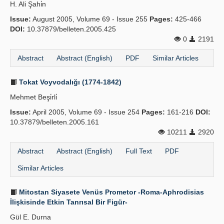
H. Ali Şahi̇n
Issue:
August 2005, Volume 69 - Issue 255
Pages:
425-466
DOI:
10.37879/belleten.2005.425
0
2191
Abstract
Abstract (English)
PDF
Similar Articles
Tokat Voyvodalığı (1774-1842)
Mehmet Beşi̇rli̇
Issue:
April 2005, Volume 69 - Issue 254
Pages:
161-216
DOI:
10.37879/belleten.2005.161
10211
2920
Abstract
Abstract (English)
Full Text
PDF
Similar Articles
Mitostan Siyasete Venüs Prometor -Roma-Aphrodisias
İlişkisinde Etkin Tanrısal Bir Figür-
Gül E. Durna