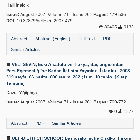
Halil İnalcık
Publication Policies
Issue:
August 2007, Volume 71 - Issue 261
Pages:
479-536
DOI:
Guidelines
10.37879/belleten.2007.479
86465
9135
Contact Us
Abstract
Abstract (English)
Full Text
PDF
Similar Articles
VELİ SEVİN, Eski Anadolu ve Trakya, Başlangıcından
Pers Egemenliği'ne Kadar, İletişim Yayınları, İstanbul, 2003.
319 sayfa, 66 harita, 600 resim, 262 çizim, 10 tablo. [Kitap
Tanıtımı]
Davut Yi̇ği̇tpaşa
Issue:
August 2007, Volume 71 - Issue 261
Pages:
769-772
0
1877
Abstract
PDF
Similar Articles
ULF-DIETRICH SCHOOP, Das anatolische Chalkolithikum.