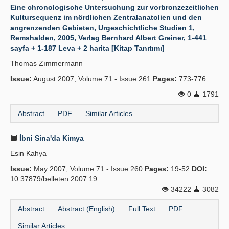
Eine chronologische Untersuchung zur vorbronzezeitlichen
Kultursequenz im nördlichen Zentralanatolien und den
angrenzenden Gebieten, Urgeschichtliche Studien 1,
Remshalden, 2005, Verlag Bernhard Albert Greiner, 1-441
sayfa + 1-187 Leva + 2 harita [Kitap Tanıtımı]
Thomas Zımmermann
Issue:
August 2007, Volume 71 - Issue 261
Pages:
773-776
0
1791
Abstract
PDF
Similar Articles
İbni Sina'da Kimya
Esin Kahya
Issue:
May 2007, Volume 71 - Issue 260
Pages:
19-52
DOI:
10.37879/belleten.2007.19
34222
3082
Abstract
Abstract (English)
Full Text
PDF
Similar Articles