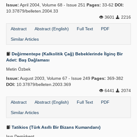
Issue:
April 2004, Volume 68 - Issue 251
Pages:
33-62
DOI:
10.37879/belleten.2004.33
3601
2216
Abstract
Abstract (English)
Full Text
PDF
Similar Articles
Değirmentepe (Kalkolitik Çağ) Bebeklerinde İlginç Bir
Adet: Baş Dağlaması
Metin Özbek
Issue:
August 2003, Volume 67 - Issue 249
Pages:
369-382
DOI:
10.37879/belleten.2003.369
6441
2074
Abstract
Abstract (English)
Full Text
PDF
Similar Articles
Tatikios (Türk Asıllı Bir Bizans Kumandanı)
Işın Demi̇rkent