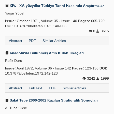
XIV. - XV. yüzyıllar Türkiye Tarihi Hakkında Araştırmalar
Yaşar Yücel
Issue:
October 1971, Volume 35 - Issue 140
Pages:
665-720
DOI:
10.37879/belleten.1971.140-665
0
3615
Abstract
PDF
Similar Articles
Anadolu'da Bulunmuş Altın Kulak Tıkaçları
Refik Duru
Issue:
April 1972, Volume 36 - Issue 142
Pages:
123-136
DOI:
10.37879/belleten.1972.142-123
3242
1999
Abstract
Full Text
PDF
Similar Articles
Salat Tepe 2000-2002 Kazıları Stratigrafik Sonuçları
A. Tuba Ökse