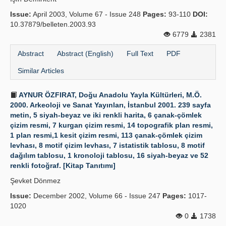
Issue:
April 2003, Volume 67 - Issue 248
Pages:
93-110
DOI:
10.37879/belleten.2003.93
6779
2381
Abstract
Abstract (English)
Full Text
PDF
Similar Articles
AYNUR ÖZFIRAT, Doğu Anadolu Yayla Kültürleri, M.Ö.
2000. Arkeoloji ve Sanat Yayınları, İstanbul 2001. 239 sayfa
metin, 5 siyah-beyaz ve iki renkli harita, 6 çanak-çömlek
çizim resmi, 7 kurgan çizim resmi, 14 topografik plan resmi,
1 plan resmi,1 kesit çizim resmi, 113 çanak-çömlek çizim
levhası, 8 motif çizim levhası, 7 istatistik tablosu, 8 motif
dağılım tablosu, 1 kronoloji tablosu, 16 siyah-beyaz ve 52
renkli fotoğraf. [Kitap Tanıtımı]
Şevket Dönmez
Issue:
December 2002, Volume 66 - Issue 247
Pages:
1017-
1020
0
1738