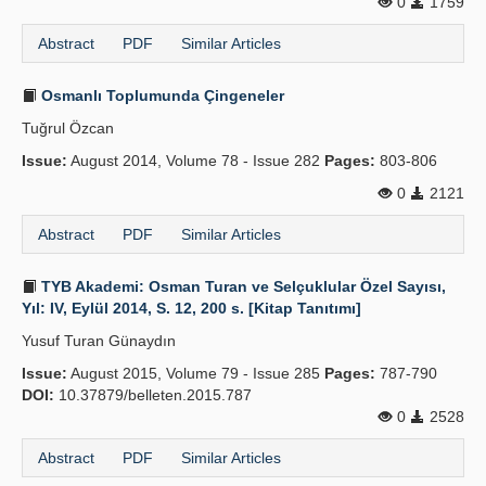
0
1759
Abstract
PDF
Similar Articles
Osmanlı Toplumunda Çingeneler
Tuğrul Özcan
Issue:
August 2014, Volume 78 - Issue 282
Pages:
803-806
0
2121
Abstract
PDF
Similar Articles
TYB Akademi: Osman Turan ve Selçuklular Özel Sayısı,
Yıl: IV, Eylül 2014, S. 12, 200 s. [Kitap Tanıtımı]
Yusuf Turan Günaydın
Issue:
August 2015, Volume 79 - Issue 285
Pages:
787-790
DOI:
10.37879/belleten.2015.787
0
2528
Abstract
PDF
Similar Articles