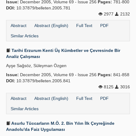
Issue:
December 2005, Volume 69 - Issue 256
Pages:
781-800
DOI:
10.37879/belleten.2005.781
2977
2132
Abstract
Abstract (English)
Full Text
PDF
Similar Articles
Tarihi Erzurum Kenti Üç Kümbetler ve Çevresinde Bir
Analiz Çalışması
Ayşe Sağsöz, Süleyman Özgen
Issue:
December 2005, Volume 69 - Issue 256
Pages:
841-858
DOI:
10.37879/belleten.2005.841
8125
3016
Abstract
Abstract (English)
Full Text
PDF
Similar Articles
Asurlu Tüccarların M.Ö. 2. Bin Yılın İlk Çeyreğinde
Anadolu'da Faiz Uygulaması