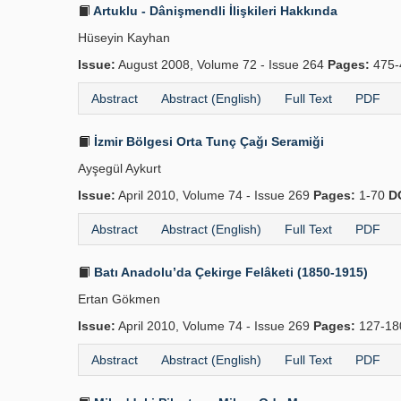
Artuklu - Dânişmendli İlişkileri Hakkında
Hüseyin Kayhan
Issue:
August 2008, Volume 72 - Issue 264
Pages:
475-
Abstract
Abstract (English)
Full Text
PDF
İzmir Bölgesi Orta Tunç Çağı Seramiği
Ayşegül Aykurt
Issue:
April 2010, Volume 74 - Issue 269
Pages:
1-70
D
Abstract
Abstract (English)
Full Text
PDF
Batı Anadolu’da Çekirge Felâketi (1850-1915)
Ertan Gökmen
Issue:
April 2010, Volume 74 - Issue 269
Pages:
127-1
Abstract
Abstract (English)
Full Text
PDF