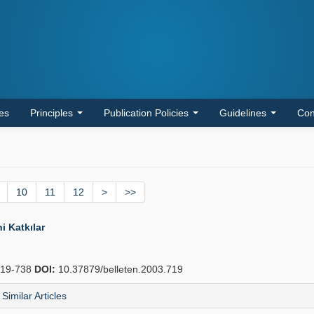
les
Principles
Publication Policies
Guidelines
Con
10
11
12
>
>>
i Katkılar
19-738
DOI:
10.37879/belleten.2003.719
Similar Articles