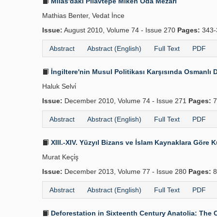
Milas'daki Pilavtepe Miken Oda Mezarı
Mathias Benter, Vedat İnce
Issue:
August 2010, Volume 74 - Issue 270
Pages:
343-
Abstract
Abstract (English)
Full Text
PDF
İngiltere'nin Musul Politikası Karşısında Osmanlı D
Haluk Selvi̇
Issue:
December 2010, Volume 74 - Issue 271
Pages:
7
Abstract
Abstract (English)
Full Text
PDF
XIII.-XIV. Yüzyıl Bizans ve İslam Kaynaklara Göre 
Murat Keçi̇ş
Issue:
December 2013, Volume 77 - Issue 280
Pages:
8
Abstract
Abstract (English)
Full Text
PDF
Deforestation in Sixteenth Century Anatolia: The 