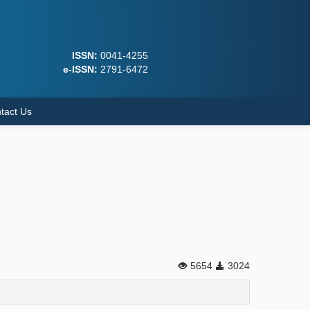
ISSN:
0041-4255
e-ISSN:
2791-6472
tact Us
5654
3024