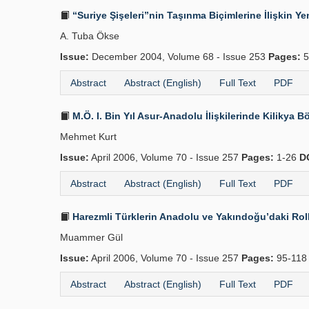
“Suriye Şişeleri”nin Taşınma Biçimlerine İlişkin Ye
A. Tuba Ökse
Issue:
December 2004, Volume 68 - Issue 253
Pages:
5
Abstract
Abstract (English)
Full Text
PDF
M.Ö. I. Bin Yıl Asur-Anadolu İlişkilerinde Kilikya B
Mehmet Kurt
Issue:
April 2006, Volume 70 - Issue 257
Pages:
1-26
D
Abstract
Abstract (English)
Full Text
PDF
Harezmli Türklerin Anadolu ve Yakındoğu’daki Rolle
Muammer Gül
Issue:
April 2006, Volume 70 - Issue 257
Pages:
95-11
Abstract
Abstract (English)
Full Text
PDF