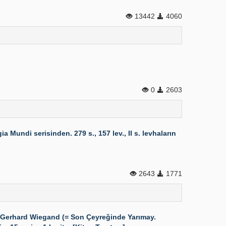
13442
4060
0
2603
Mundi serisinden. 279 s., 157 lev., II s. levhaların
2643
1771
Gerhard Wiegand (= Son Çeyreğinde Yarımay.