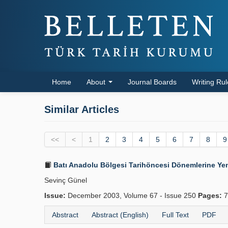
Home
About
Journal Boards
Writing Ru
Similar Articles
<<
<
1
2
3
4
5
6
7
8
9
Batı Anadolu Bölgesi Tarihöncesi Dönemlerine Yen
Sevinç Günel
Issue:
December 2003, Volume 67 - Issue 250
Pages:
7
Abstract
Abstract (English)
Full Text
PDF