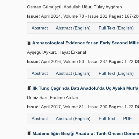
Osman Gümüşçü, Abdullah Uğur, Tülay Aygören
Issue:
April 2014, Volume 78 - Issue 281
Pages:
167-2
Abstract
Abstract (English)
Full Text (English)
Archaeological Evidence for an Early Second Mill
Ayşegül Aykurt, Hayat Erkanal
Issue:
April 2016, Volume 80 - Issue 287
Pages:
1-22
D
Abstract
Abstract (English)
Full Text (English)
İlk Tunç Çağı’nda Batı Anadolu’da Üç Ayaklı Mutfak
Deniz Sarı, Fadime Arslan
Issue:
April 2017, Volume 81 - Issue 290
Pages:
1-22
D
Abstract
Abstract (English)
Full Text
PDF
Madenciliğin Beşiği Anadolu: Tarih Öncesi Dönemle