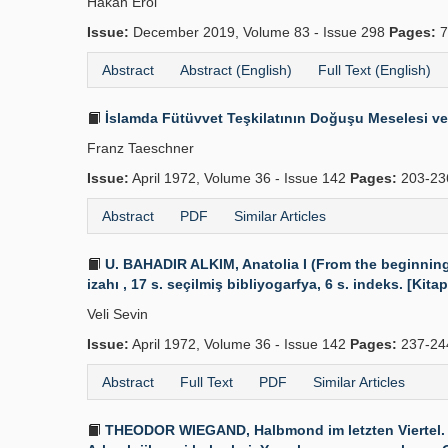
Hakan Erol
Issue:
December 2019, Volume 83 - Issue 298
Pages:
7
Abstract
Abstract (English)
Full Text (English)
İslamda Fütüvvet Teşkilatının Doğuşu Meselesi ve T
Franz Taeschner
Issue:
April 1972, Volume 36 - Issue 142
Pages:
203-2
Abstract
PDF
Similar Articles
U. BAHADIR ALKIM, Anatolia I (From the beginnings 
izahı , 17 s. seçilmiş bibliyogarfya, 6 s. indeks. [Kitap
Veli Sevin
Issue:
April 1972, Volume 36 - Issue 142
Pages:
237-24
Abstract
Full Text
PDF
Similar Articles
THEODOR WIEGAND, Halbmond im letzten Viertel. A