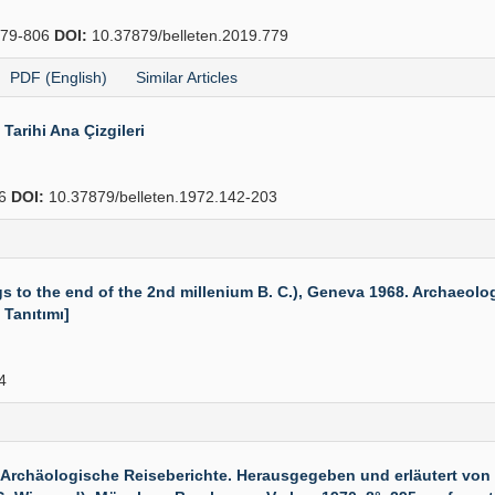
79-806
DOI:
10.37879/belleten.2019.779
PDF (English)
Similar Articles
arihi Ana Çizgileri
36
DOI:
10.37879/belleten.1972.142-203
to the end of the 2nd millenium B. C.), Geneva 1968. Archaeologia 
 Tanıtımı]
4
rchäologische Reiseberichte. Herausgegeben und erläutert von 