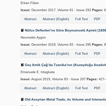
Erkan Fi̇dan
Issue:
December 2017, Volume 81 - Issue 292
Pages:
6
Abstract
Abstract (English)
Full Text
PDF
Nüfus Defterleri’ne Göre Boynuincelü Aşireti (183
Necmettin Aygün
Issue:
December 2018, Volume 82 - Issue 295
Pages:
8
Abstract
Abstract (English)
Full Text
PDF
Geç Antik Çağ’da Tzanika’nın (Kuzeydoğu Anadolu)
Emanuele E. Intaglıata
Issue:
August 2019, Volume 83 - Issue 297
Pages:
427-
Abstract
Abstract (English)
Full Text
PDF
Old Assyrian Metal Trade, its Volume and Interact