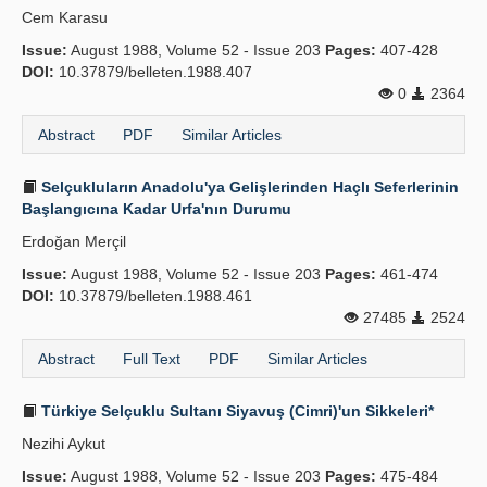
Cem Karasu
Publication Policies
Issue:
August 1988, Volume 52 - Issue 203
Pages:
407-428
DOI:
Guidelines
10.37879/belleten.1988.407
0
2364
Contact Us
Abstract
PDF
Similar Articles
Selçukluların Anadolu'ya Gelişlerinden Haçlı Seferlerinin
Başlangıcına Kadar Urfa'nın Durumu
Erdoğan Merçil
Issue:
August 1988, Volume 52 - Issue 203
Pages:
461-474
DOI:
10.37879/belleten.1988.461
27485
2524
Abstract
Full Text
PDF
Similar Articles
Türkiye Selçuklu Sultanı Siyavuş (Cimri)'un Sikkeleri*
Nezihi Aykut
Issue:
August 1988, Volume 52 - Issue 203
Pages:
475-484