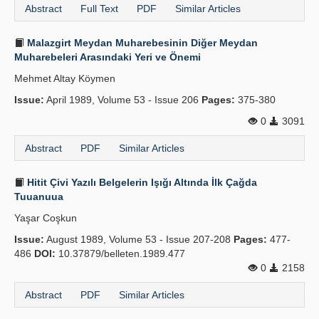
Abstract
Full Text
PDF
Similar Articles
Malazgirt Meydan Muharebesinin Diğer Meydan
Muharebeleri Arasındaki Yeri ve Önemi
Mehmet Altay Köymen
Issue:
April 1989, Volume 53 - Issue 206
Pages:
375-380
0
3091
Abstract
PDF
Similar Articles
Hitit Çivi Yazılı Belgelerin Işığı Altında İlk Çağda
Tuuanuua
Yaşar Coşkun
Issue:
August 1989, Volume 53 - Issue 207-208
Pages:
477-
486
DOI:
10.37879/belleten.1989.477
0
2158
Abstract
PDF
Similar Articles