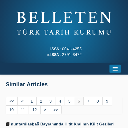
ISSN:
0041-4255
e-ISSN:
2791-6472
Home
Similar Articles
About
<<
Journal Boards
<
1
2
3
4
5
6
7
8
9
10
11
12
>
>>
Writing Rules
nuntarriiasḫaš Bayramında Hitit Kralının Kült Gezileri
Principles