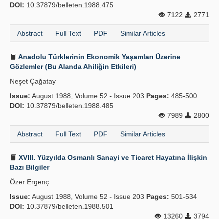
DOI:
10.37879/belleten.1988.475
7122
2771
Abstract
Full Text
PDF
Similar Articles
Anadolu Türklerinin Ekonomik Yaşamları Üzerine
Gözlemler (Bu Alanda Ahiliğin Etkileri)
Neşet Çağatay
Issue:
August 1988, Volume 52 - Issue 203
Pages:
485-500
DOI:
10.37879/belleten.1988.485
7989
2800
Abstract
Full Text
PDF
Similar Articles
XVIII. Yüzyılda Osmanlı Sanayi ve Ticaret Hayatına İlişkin
Bazı Bilgiler
Özer Ergenç
Issue:
August 1988, Volume 52 - Issue 203
Pages:
501-534
DOI:
10.37879/belleten.1988.501
13260
3794