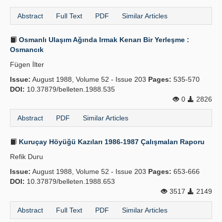
Abstract
Full Text
PDF
Similar Articles
Osmanlı Ulaşım Ağında Irmak Kenarı Bir Yerleşme :
Osmancık
Fügen İlter
Issue:
August 1988, Volume 52 - Issue 203
Pages:
535-570
DOI:
10.37879/belleten.1988.535
0
2826
Abstract
PDF
Similar Articles
Kuruçay Höyüğü Kazıları 1986-1987 Çalışmaları Raporu
Refik Duru
Issue:
August 1988, Volume 52 - Issue 203
Pages:
653-666
DOI:
10.37879/belleten.1988.653
3517
2149
Abstract
Full Text
PDF
Similar Articles