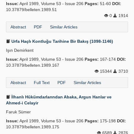
Issue:
April 1989, Volume 53 - Issue 206
Pages:
51-60
DOI:
10.37879/belleten.1989.51
0
1914
Abstract
PDF
Similar Articles
Urfa Haçlı Kontluğu Tarihine Bir Bakış (1098-1146)
Işın Demirkent
Issue:
April 1989, Volume 53 - Issue 206
Pages:
167-174
DOI:
10.37879/belleten.1989.167
15344
3710
Abstract
Full Text
PDF
Similar Articles
İlhanlı Hükümdarlarından Abaka, Argun Hanlar ve
Ahmed-i Celayir
Faruk Sümer
Issue:
April 1989, Volume 53 - Issue 206
Pages:
175-198
DOI:
10.37879/belleten.1989.175
6589
2876