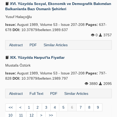
XVI. Yüzyılda Sosyal, Ekonomik ve Demografik Bakımdan
Balkanlarda Bazı Osmanlı Şehirleri
Yusuf Halaçoğlu
Issue:
August 1989, Volume 53 - Issue 207-208
Pages:
637-
678
DOI:
10.37879/belleten.1989.637
0
3757
Abstract
PDF
Similar Articles
XIX. Yüzyılda Harput'ta Fiyatlar
Mustafa Öztürk
Issue:
August 1989, Volume 53 - Issue 207-208
Pages:
797-
828
DOI:
10.37879/belleten.1989.797
3880
2095
Abstract
Full Text
PDF
Similar Articles
<<
<
1
2
3
4
5
6
7
8
9
10
11
12
>
>>