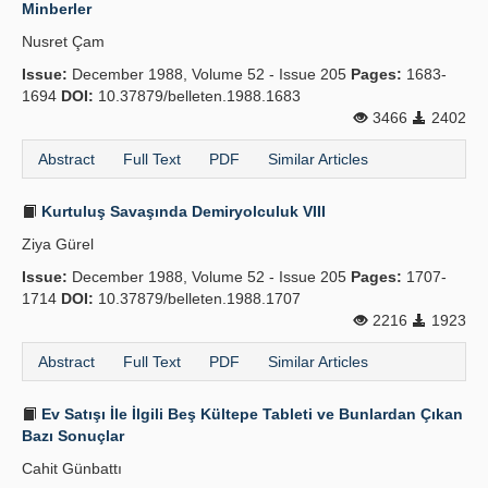
Minberler
Nusret Çam
Issue:
December 1988, Volume 52 - Issue 205
Pages:
1683-
1694
DOI:
10.37879/belleten.1988.1683
3466
2402
Abstract
Full Text
PDF
Similar Articles
Kurtuluş Savaşında Demiryolculuk VIII
Ziya Gürel
Issue:
December 1988, Volume 52 - Issue 205
Pages:
1707-
1714
DOI:
10.37879/belleten.1988.1707
2216
1923
Abstract
Full Text
PDF
Similar Articles
Ev Satışı İle İlgili Beş Kültepe Tableti ve Bunlardan Çıkan
Bazı Sonuçlar
Cahit Günbattı