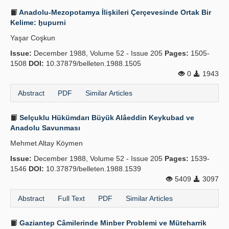
Anadolu-Mezopotamya İlişkileri Çerçevesinde Ortak Bir
Kelime: ḫupurni
Yaşar Coşkun
Issue:
December 1988, Volume 52 - Issue 205
Pages:
1505-
1508
DOI:
10.37879/belleten.1988.1505
0
1943
Abstract
PDF
Similar Articles
Selçuklu Hükümdarı Büyük Alâeddin Keykubad ve
Anadolu Savunması
Mehmet Altay Köymen
Issue:
December 1988, Volume 52 - Issue 205
Pages:
1539-
1546
DOI:
10.37879/belleten.1988.1539
5409
3097
Abstract
Full Text
PDF
Similar Articles
Gaziantep Câmilerinde Minber Problemi ve Müteharrik