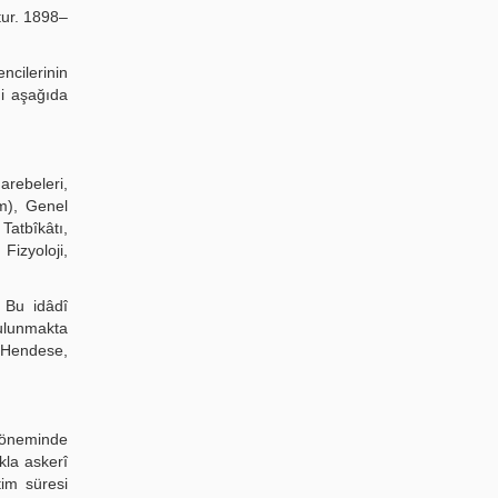
tur. 1898–
ncilerinin
di aşağıda
arebeleri,
im), Genel
Tatbîkâtı,
Fizyoloji,
 Bu idâdî
bulunmakta
, Hendese,
 döneminde
kla askerî
tim süresi