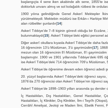
başlangıçta 4 sene iken akabinde altı sene, 1855’te ise i
doktorluk unvanı almış ve sol kolağalık rütbesi ile ordular
1900 yılına gelindiğinde Genel Askerî Mektepler İkinc
yürütmekteydi. Mektebin müdürü ise Erkân-ı Harbiye Mirl
alan rütbeliler şunlardır[
14
]:
Askerî Tıbbiye’de 7–8 kişinin görevli olduğu bir Eczâne,
bulunmaktaydı[
15
]. Askerî Tıbbiye’deki eğitici personel a
Diğer askerî okullara kıyasla Askerî Tıbbiye’de daha faz
16 öğrencinin 13’ü Müslüman, 3’ü gayrimüslim[
17
]; 186
mezun olan 16 öğrencinin 8’i Müslüman, 8’i gayrimüslim i
başlamıştır. 1900 ve 1901 yıllarında Tıbbiye’deki 695 ö
ise Askerî Tıbbiye’deki 714 öğrencinin 709’u Müslüman, 5’
Askerî Tıbbiye’de öğrenime devam eden öğrenci adedi şu
20. yüzyıl başlarında Askerî Tıbbiye’deki öğrenci sayısı, 
1876’da 270 öğrencisi olan Askerî Tıbbiye’nin öğrenci sayı
Askerî Tıbbiye’de 1898–1903 yılları arasında şu dersler 
İç Hastalıkları, Dış Hastalıkları, Genel Hastalıklar, Ço
Hastalıkları, İç Klinikler, Dış Klinikler, İlm-i Teşrîh (Otops
Cerrâhî Ameliyat, Jeoloji ve Maden İlmi, Ebelik Fenni, F