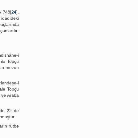
e 748[
24
],
 idâdîdeki
başlarında
şunlardır:
dishâne-i
 ile Topçu
nden mezun
 Hendese-i
Kale Topçu
k ve Araba
’de 22 de
rmuştur.
arın rütbe