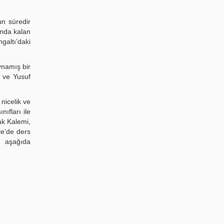
un süredir
unda kalan
galtı’daki
ynamış bir
n ve Yusuf
nicelik ve
ıfları ile
rak Kalemi,
ye’de ders
ı aşağıda