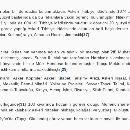
i olan bir de idâdîsi bulunmaktadır. Askerî Tıbbiye idâdîsinde 1874’t
 yüzyıl başlarında da bu rakamlara yakın öğrenci bulunmuştur. Nitekim
 yılında da 604 idi. Tıbbiye idâdîsinde müdürlük görevini 20. yüzyıl 
rev yaptığı Askerî Tıbbiye İdâdisi’nde okutulan belli başlı dersler 
Cebir, Kozmoğrafya, Almanca Resim, Jimnastik[
27
].
ılar Kışlası’nın yanında açılan ve teknik bir mektep olan[
28
] Mühen
 üstlenmiş; ancak Sultan II. Mahmut tarafından Harbiye’nin açılması
inde bünyesinde bir de Mülki Hendese bulundurmuştur. Topçu Mektebi’
istihkâm sınıflarına nakledilmiştir[
29
].
ardı: Askerî Köprüler, Askerî Kitabet, Taksîm-i Arâzi, Askerî İnşaât,
 Mekanik, Fenn-i Mimârî, Yollar ve Projeleri, Seyyar Topçu Talîmi, 
 Osmanlı Topçuluğu, Kimya, Hesap İşleri, Riyaziye, Silah Fenni, Kunda
dürlüğünde[
31
] 100 civarında hocanın görevli olduğu Mühendishane
 en kalabalık askerî rütbeleri binbaşı, kolağası ve yüzbaşılar oluştu
yûn’da (Topçu Okulunda) görev yapan hoca ve idareci sayısı ile bunl