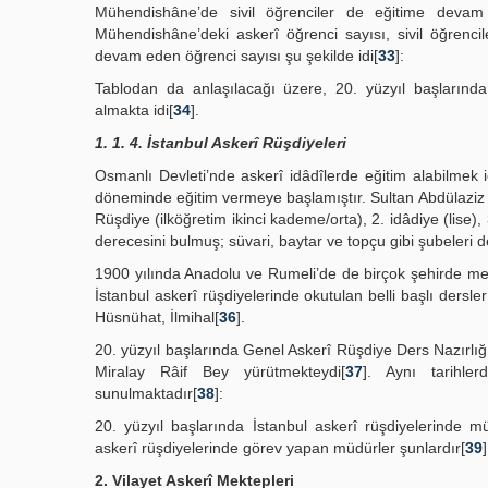
Mühendishâne’de sivil öğrenciler de eğitime devam e
Mühendishâne’deki askerî öğrenci sayısı, sivil öğrenci
devam eden öğrenci sayısı şu şekilde idi[
33
]:
Tablodan da anlaşılacağı üzere, 20. yüzyıl başlarınd
almakta idi[
34
].
1. 1. 4. İstanbul Askerî Rüşdiyeleri
Osmanlı Devleti’nde askerî idâdîlerde eğitim alabilmek i
döneminde eğitim vermeye başlamıştır. Sultan Abdülaziz ta
Rüşdiye (ilköğretim ikinci kademe/orta), 2. idâdiye (lise)
derecesini bulmuş; süvari, baytar ve topçu gibi şubeleri 
1900 yılında Anadolu ve Rumeli’de de birçok şehirde mevc
İstanbul askerî rüşdiyelerinde okutulan belli başlı dersl
Hüsnühat, İlmihal[
36
].
20. yüzyıl başlarında Genel Askerî Rüşdiye Ders Nazırlı
Miralay Râif Bey yürütmekteydi[
37
]. Aynı tarihler
sunulmaktadır[
38
]:
20. yüzyıl başlarında İstanbul askerî rüşdiyelerinde mü
askerî rüşdiyelerinde görev yapan müdürler şunlardır[
39
]
2. Vilayet Askerî Mektepleri