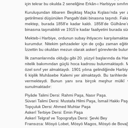
için tekrar bu okulda 2 seneliğine Erkân-ı Harbiyye sınıfına
Kuruluşundan itibaren Beşiktaş Maçka Kışlası’nda yer ala
getirilmesi düşünülen Pangaltı’daki binasına taşındı. Fa
mektep, burada 1858’e kadar kaldı. 1858’de Gülhâne’de
binasına taşınabildi ve 1915’e kadar faaliyetini burada s
Mekteb-i Harbiye, ordunun subay ihtiyacını karşılamaktan 
kurumdur. Nitekim şehzadeler için de çoğu zaman eğitim
İzzettin bu okuldan mezun olarak askerî görevlerde bulu
İlk zamanlarında olduğu gibi 20. yüzyıl başlarında da Harb
nitelik bakımından güçlü hoca kadrosu bulunmaktaydı. Mek
özel sınıf yer almaktaydı. 1901 yılına gelindiğinde Harbiye’
6 kişilik Muhâsebe Kalemi yer almaktaydı. Bu tarihlerd
vermekteydi. Bunun yanı sıra birçok meşhur mülkî v
sunulmaktadır:
Piyâde Talimi Dersi: Rahmi Paşa, Nasır Paşa.
Süvari Talimi Dersi: Mustafa Hilmi Paşa, İsmail Hakkı Pa
Topçuluk Dersi: Ahmed Muhtar Paşa
Askerî Terbiye Dersi: Emin Paşa
Askerî Telgraf ve Topografya Dersi: Şevki Bey
Fransızca: Mösyö Lobet, Mösyö Magos, Mösyö de Bova[