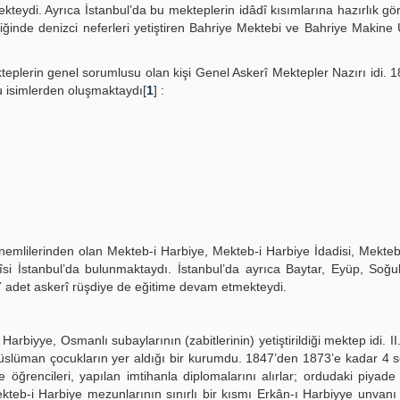
ydi. Ayrıca İstanbul’da bu mekteplerin idâdî kısımlarına hazırlık gö
iğinde denizci neferleri yetiştiren Bahriye Mektebi ve Bahriye Makin
kteplerin genel sorumlusu olan kişi Genel Askerî Mektepler Nazırı idi.
şu isimlerden oluşmaktaydı[
1
] :
nemlilerinden olan Mekteb-i Harbiye, Mekteb-i Harbiye İdadisi, Mekteb
îsi İstanbul’da bulunmaktaydı. İstanbul’da ayrıca Baytar, Eyüp, So
7 adet askerî rüşdiye de eğitime devam etmekteydi.
rbiyye, Osmanlı subaylarının (zabitlerinin) yetiştirildiği mektep idi. 
 Müslüman çocukların yer aldığı bir kurumdu. 1847’den 1873’e kadar 4 s
e öğrencileri, yapılan imtihanla diplomalarını alırlar; ordudaki piyade
ekteb-i Harbiye mezunlarının sınırlı bir kısmı Erkân-ı Harbiyye unvanı