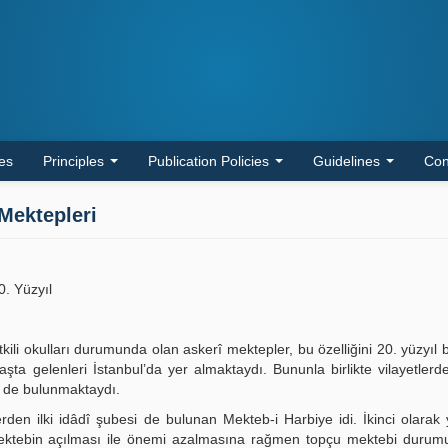
les
Principles
Publication Policies
Guidelines
Con
Mektepleri
0. Yüzyıl
ili okulları durumunda olan askerî mektepler, bu özelliğini 20. yüzyıl 
şta gelenleri İstanbul’da yer almaktaydı. Bununla birlikte vilayetler
r de bulunmaktaydı.
rden ilki idâdî şubesi de bulunan Mekteb-i Harbiye idi. İkinci olarak 
mektebin açılması ile önemi azalmasına rağmen topçu mektebi durum