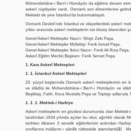
Mühendishâne-i Berrî-i Hümâyûn da eğitime devam etmekte
askerî rüşdiyeler vardı. Osmanlı son dönemlerine gelind
Mektebi de yine İstanbul’da bulunmaktaydı.
Osmanlı Devleti’nde İstanbul ve vilayetlerdeki askerî me
yılları arasında askerî mekteplerin üst düzey idarecileri 
Genel Askerî Mektepler Nazırı: Müşir Zeki Paşa,
Genel Askerî Mektepler Müfettişi: Ferik İsmail Paşa,
Genel Askerî Mektepler İkinci Nazırı: Ferik Ali Rıza Paşa,
Askerî Eğitim Meclisi Başkanı: Ferik Servet Paşa.
1. Kara Askerî Mektepleri
1. 1. İstanbul Askerî Mektepleri
20. yüzyıl başlarında Osmanlı askerî mekteplerinin en ö
ve idâdîsi ile Mühendishâne-i Berrî-i Hümâyûn ve idâd
Beşiktaş, Fatih, Koca Mustafa Paşa ve Toptaşı adlarıyla 
1. 1. 1. Mekteb-i Harbiye
Askerî mekteplerin en gözdesi durumunda olan Mekteb-i Ha
tarafından 1834 yılında açılan bu okul, ağırlıklı olarak
tarihten itibaren 3 senelik eğitimlerinin ardından Harbiy
sınıflarına mülâzım-ı sânilik rütbesiyle atanırlardı[
2
] . M