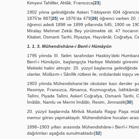
Kimyevi Tahliller, Ahlâk, Fransızca[
23
].
1902 yılına gelindiğinde Askeri Tıbbiyenin 604 öğrencis
1875’te 887[
25
] ve 1876’da 479[
26
] öğrenci varken 20.
öğrenci adedi 1898 ve 1899 yıllarında 545; 1900 ve 1901
Miralay Mehmet Zekâi Bey yürütmekte idi. 47 hocanın gö
Kitabet, Osmanlı Tarihi, Riyaziye, Hayvânât, Coğrafya, 
1. 1. 3. Mühendishâne-i Berrî-i Hümâyûn
1795 yılında III. Selim tarafından Hasköy’deki Humbarac
Berrî-i Hümâyûn, başlangıçta Harbiye Mektebi görevini
Mektebi halini almıştır. 20. yüzyıl başlarına gelindiğ
olanlar, Mülâzım-ı Sânîlik rütbesi ile, ordulardaki topçu ve 
1903 yılında Mühendishane’de okutulan bazı dersler şunl
Resmiye, Fransızca, Almanca, Kozmografya, İstihkâmât,
Talîmi, Piyade Talîmi, Askerî Coğrafya, Osmanlı Tarihi,
İmâlâtı, Namlu ve Mermi İmâlâtı, Resim, Jimnastik[
30
].
20. yüzyıl başlarında Mirlivâ Mustafa Ragıp Paşa mü
memur görev yapmaktaydı. Mühendishâne hocaları arasında
1898–1903 yılları arasında Mühendishâne-i Berrî-i Hümâ
dağılımları aşağıda sunulmaktadır[
32
]: