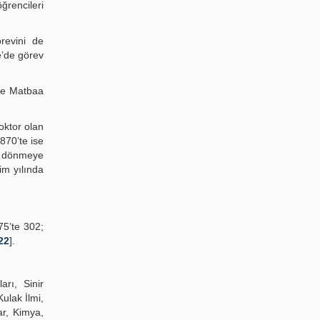
ğrencileri
revini de
e’de görev
 de Matbaa
oktor olan
1870’te ise
ne dönmeye
im yılında
75’te 302;
22
].
arı, Sinir
Kulak İlmi,
ar, Kimya,