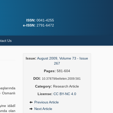
ISSN:
0041-4255
e-ISSN:
2791-6472
tact Us
Issue:
August 2009, Volume 73 - Issue
267
Pages:
581-604
DOI:
10.37879/belleten.2009.581
Category:
Research Article
başlarında
de Osmanlı
License:
CC BY-NC 4.0
Previous Article
yine idâdî
Next Article
unda olan