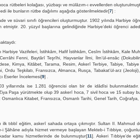
k hoca rütbeleri kolağası, yüzbaşı ve mülâzım-ı evvellerden oluşturulmuş
dedi ile bunların rütbe dağılımı aşağıda gösterilmektedir[
7
] :
e ve süvari sınıfı öğrencileri oluşturmuştur. 1902 yılında Harbiye öğre
 etmiştir. 20. yüzyıl başlarına gelindiğinde Harbiye’deki öğrenci ade
maktaydı:
ı Harbiye Vazifeleri, İstihkâm, Hafif İstihkâm, Cesîm İstihkâm, Kale Muh
Cerrâhi Fenni, Baytârî Teşrîhi, Hayvanlar İlmi, İlm’ül-ensâc (Dokubil
endese, Kimya, Kitâbet, Tarama, Resim, Askerî Terbiye, Tabiye, Tabiye 
i, Ordu Teşkilatı, Fransızca, Almanca, Rusça, Tabakat’ül-arz (Jeoloji), 
cı Eserler İncelemesi[
9
] .
yıllarında ise 1.281 öğrencisi olan bir de idâdîsi bulunmaktadır.
Ziya Paşa yürütmekte olup 39 askerî hoca, 7 sivil hoca ve 15 subay 
dı: Osmanlıca Kitabet, Fransızca, Osmanlı Tarihi, Genel Tarih, Coğrafya
ilk tıbbî eğitim, askerî sahada ortaya çıkmıştır. Sultan II. Mahmud
iye-i Şâhâne adıyla hizmet vermeye başlayan Mekteb-i Tıbbiye, çoğunlu
a kadar kamu hizmetlerinde de bulunmuştur[
11
]. Askeri Tıbbiye’de eği