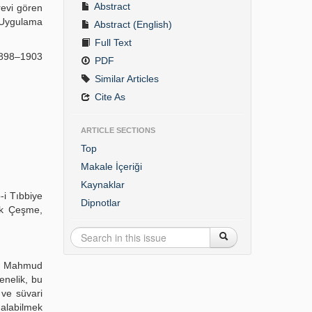
Abstract
revi gören
e Uygulama
Abstract (English)
Full Text
 1898–1903
PDF
Similar Articles
Cite As
ARTICLE SECTIONS
Top
Makale İçeriği
Kaynaklar
-i Tıbbiye
Dipnotlar
ğuk Çeşme,
II. Mahmud
enelik, bu
 ve süvari
 alabilmek