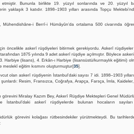
tmiştir. Bununla birlikte 19. yüzyıl sonlarında ve 20. yüzyıl ba
lerin yaklaşık 3 katıdır. 1898–1903 yılları arasında Topçu Mektebi’n
a, Mühendishâne-i Berrî-i Hümâyûn’da ortalama 500 civarında öğren
çin öncelikle askerî rüşdiyeleri bitirmek gerekiyordu. Askerî rüşdiyele
rafından 1875 yılında 9 adet askerî rüşdiye açılmıştır. Böylece askeri 
, 3. Harbiye (lisans), 4. Erkân-ı Harbiye (lisansüstü/kurmaylık eğitimi) o
de meslekî eğitim kısmını oluşturmuştur[
35
].
ut olan askerî rüşdiyenin İstanbul’daki sayısı 7 idi. 1898–1903 yıllar
er şunlardı: Resim, Fransızca, Coğrafya, Arapça, Farsça, İmla, Kaideler,
ğı görevini Miralay Kazım Bey, Askerî Rüşdiye Mektepleri Genel Müdürl
de İstanbul’daki askerî rüşdiyelerde bulunan hocaların sayılar
dürlük görevini kolağası rütbesindekiler yürütmekteydi. Bu tarihlerd
: