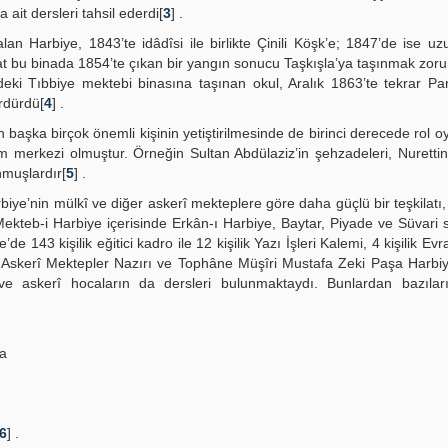
 ait dersleri tahsil ederdi[
3
] .
n Harbiye, 1843’te idâdîsi ile birlikte Çinili Köşk’e; 1847’de ise uz
kat bu binada 1854’te çıkan bir yangın sonucu Taşkışla’ya taşınmak zor
ki Tıbbiye mektebi binasına taşınan okul, Aralık 1863’te tekrar Pan
ürdürdü[
4
] .
başka birçok önemli kişinin yetiştirilmesinde de birinci derecede rol o
 merkezi olmuştur. Örneğin Sultan Abdülaziz’in şehzadeleri, Nuretti
nmuşlardır[
5
] .
iye’nin mülkî ve diğer askerî mekteplere göre daha güçlü bir teşkilatı, 
teb-i Harbiye içerisinde Erkân-ı Harbiye, Baytar, Piyade ve Süvari sın
de 143 kişilik eğitici kadro ile 12 kişilik Yazı İşleri Kalemi, 4 kişilik Ev
e Askerî Mektepler Nazırı ve Tophâne Müşîri Mustafa Zeki Paşa Harbi
e askerî hocaların da dersleri bulunmaktaydı. Bunlardan bazılar
şa
6
] .