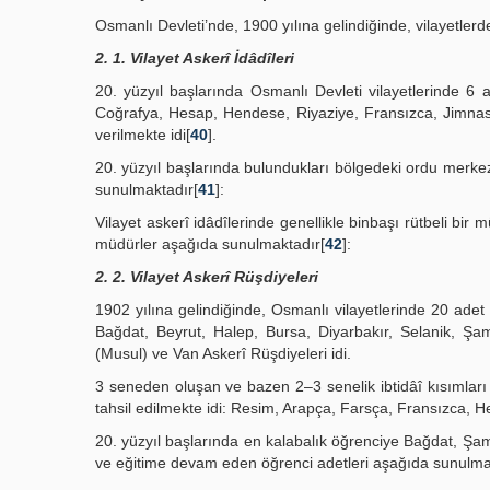
Osmanlı Devleti’nde, 1900 yılına gelindiğinde, vilayetler
2. 1. Vilayet Askerî İdâdîleri
20. yüzyıl başlarında Osmanlı Devleti vilayetlerinde 6 a
Coğrafya, Hesap, Hendese, Riyaziye, Fransızca, Jimnasti
verilmekte idi[
40
].
20. yüzyıl başlarında bulundukları bölgedeki ordu merkez
sunulmaktadır[
41
]:
Vilayet askerî idâdîlerinde genellikle binbaşı rütbeli bir
müdürler aşağıda sunulmaktadır[
42
]:
2. 2. Vilayet Askerî Rüşdiyeleri
1902 yılına gelindiğinde, Osmanlı vilayetlerinde 20 adet
Bağdat, Beyrut, Halep, Bursa, Diyarbakır, Selanik, Ş
(Musul) ve Van Askerî Rüşdiyeleri idi.
3 seneden oluşan ve bazen 2–3 senelik ibtidâî kısımları 
tahsil edilmekte idi: Resim, Arapça, Farsça, Fransızca, H
20. yüzyıl başlarında en kalabalık öğrenciye Bağdat, Şam 
ve eğitime devam eden öğrenci adetleri aşağıda sunulma