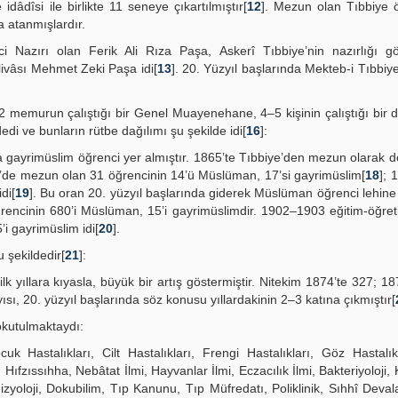
dâdîsi ile birlikte 11 seneye çıkartılmıştır[
12
]. Mezun olan Tıbbiye ö
a atanmışlardır.
i Nazırı olan Ferik Ali Rıza Paşa, Askerî Tıbbiye’nin nazırlığı gö
ivâsı Mehmet Zeki Paşa idi[
13
]. 20. Yüzyıl başlarında Mekteb-i Tıbbiy
 2 memurun çalıştığı bir Genel Muayenehane, 4–5 kişinin çalıştığı bir
dedi ve bunların rütbe dağılımı şu şekilde idi[
16
]:
la gayrimüslim öğrenci yer almıştır. 1865’te Tıbbiye’den mezun olarak d
8’de mezun olan 31 öğrencinin 14’ü Müslüman, 17’si gayrimüslim[
18
]; 
di[
19
]. Bu oran 20. yüzyıl başlarında giderek Müslüman öğrenci lehi
ğrencinin 680’i Müslüman, 15’i gayrimüslimdir. 1902–1903 eğitim-öğret
i gayrimüslim idi[
20
].
 şekildedir[
21
]:
ilk yıllara kıyasla, büyük bir artış göstermiştir. Nitekim 1874’te 327; 18
sı, 20. yüzyıl başlarında söz konusu yıllardakinin 2–3 katına çıkmıştır[
okutulmaktaydı:
cuk Hastalıkları, Cilt Hastalıkları, Frengi Hastalıkları, Göz Hastalıkl
i), Hıfzıssıhha, Nebâtat İlmi, Hayvanlar İlmi, Eczacılık İlmi, Bakteriyoloji, 
izyoloji, Dokubilim, Tıp Kanunu, Tıp Müfredatı, Poliklinik, Sıhhî Deval