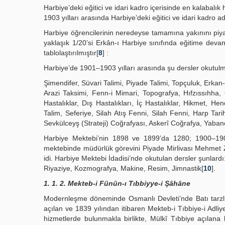
Harbiye’deki eğitici ve idari kadro içerisinde en kalabalı
1903 yılları arasında Harbiye’deki eğitici ve idari kadro a
Harbiye öğrencilerinin neredeyse tamamına yakınını piyad
yaklaşık 1/20’si Erkân-ı Harbiye sınıfında eğitime devam
tablolaştırılmıştır[
8
] :
Harbiye’de 1901–1903 yılları arasında şu dersler okutul
Şimendifer, Süvari Talimi, Piyade Talimi, Topçuluk, Erkan-
Arazi Taksimi, Fenn-i Mimari, Topografya, Hıfzıssıhha, 
Hastalıklar, Dış Hastalıkları, İç Hastalıklar, Hikmet, H
Talim, Seferiye, Silah Atış Fenni, Silah Fenni, Harp Tarih
Sevkülceyş (Strateji) Coğrafyası, Askerî Coğrafya, Yaban
Harbiye Mektebi’nin 1898 ve 1899’da 1280; 1900–1903 
mektebinde müdürlük görevini Piyade Mirlivası Mehmet 
idi. Harbiye Mektebi İdadisi’nde okutulan dersler şunlar
Riyaziye, Kozmografya, Makine, Resim, Jimnastik[
10
].
1. 1. 2. Mekteb-i Fünûn-ı Tıbbiyye-i Şâhâne
Modernleşme döneminde Osmanlı Devleti’nde Batı tarzlı 
açılan ve 1839 yılından itibaren Mekteb-i Tıbbiye-i Adl
hizmetlerde bulunmakla birlikte, Mülkî Tıbbiye açılan