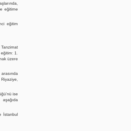
şlarında,
de eğitime
ci eğitim
r Tanzimat
eğitim: 1.
lmak üzere
ı arasında
 Riyaziye,
üğü’nü ise
ı aşağıda
e İstanbul