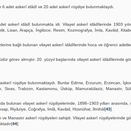
de 6 adet askerî idâdî ve 20 adet askerî rüşdiye bulunmaktaydı.
det askerî idâdî bulunmakta idi. Vilayet askerî idâdîlerinde 1903 yılı
k, Lisan, Arapça, İngilizce, Resim, Kozmografya, İmla, Kavâid, Kitabe
lerine bağlı bulunan vilayet askerî idâdîlerinde hoca ve öğrenci adetle
 müdür görev almıştır. 20. yüzyıl başlarında vilayet askerî idâdîlerinde g
 askerî rüşdiye bulunmaktaydı. Bunlar Edirne, Erzurum, Erzincan, İşkodr
am, Sivas, Trabzon, Kastamonu, Üsküp, Mamuratülaziz, Manastır, Sü
da bulunan vilayet askerî rüşdiyelerinde, 1898–1903 yılları arasında, 
esap, Riyâziye, Coğrafya, İmlâ, Kavâid, Hüsnühat, İlmihâl[
43
].
ve Manastır askerî rüşdiyeleri sahipti. Vilayet askerî rüşdiyelerinde gö
ktadır[
44
]: