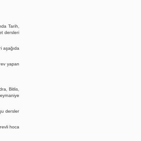
nda Tarih,
t dersleri
ri aşağıda
örev yapan
a, Bitlis,
leymaniye
şu dersler
revli hoca