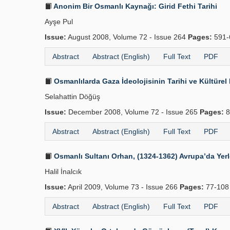
Anonim Bir Osmanlı Kaynağı: Girid Fethi Tarihi
Ayşe Pul
Issue:
August 2008, Volume 72 - Issue 264
Pages:
591-
Abstract
Abstract (English)
Full Text
PDF
Osmanlılarda Gaza İdeolojisinin Tarihi ve Kültürel
Selahattin Döğüş
Issue:
December 2008, Volume 72 - Issue 265
Pages:
8
Abstract
Abstract (English)
Full Text
PDF
Osmanlı Sultanı Orhan, (1324-1362) Avrupa’da Yer
Halil İnalcık
Issue:
April 2009, Volume 73 - Issue 266
Pages:
77-10
Abstract
Abstract (English)
Full Text
PDF