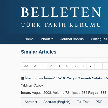
Home
About
Journal Boards
Writing Ru
Similar Articles
<<
<
1
2
3
4
5
6
7
8
9
İdeolojinin İnşası: 15-16. Yüzyıl Osmanlı Selatin Ca
Yıldıray Özbek
Issue:
August 2008, Volume 72 - Issue 264
Pages:
535-
Abstract
Abstract (English)
Full Text
PDF