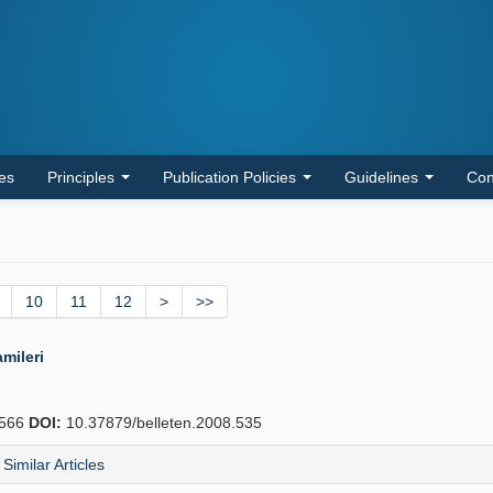
les
Principles
Publication Policies
Guidelines
Con
10
11
12
>
>>
mileri
566
DOI:
10.37879/belleten.2008.535
Similar Articles