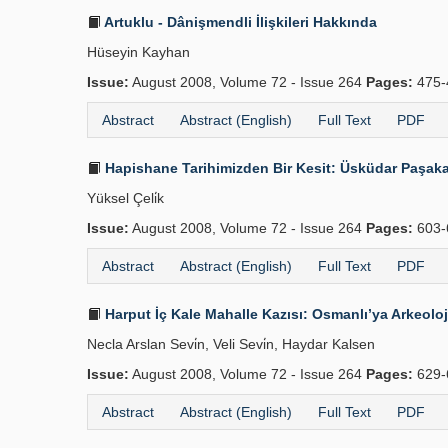
Artuklu - Dânişmendli İlişkileri Hakkında
Hüseyin Kayhan
Issue:
August 2008, Volume 72 - Issue 264
Pages:
475-
Abstract
Abstract (English)
Full Text
PDF
Hapishane Tarihimizden Bir Kesit: Üsküdar Paşaka
Yüksel Çeli̇k
Issue:
August 2008, Volume 72 - Issue 264
Pages:
603-
Abstract
Abstract (English)
Full Text
PDF
Harput İç Kale Mahalle Kazısı: Osmanlı’ya Arkeoloji
Necla Arslan Sevi̇n, Veli Sevi̇n, Haydar Kalsen
Issue:
August 2008, Volume 72 - Issue 264
Pages:
629-
Abstract
Abstract (English)
Full Text
PDF