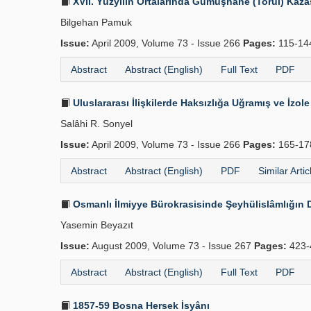
XVII. Yüzyılın Ortalarında Gümüşhane (Torul) Kaza
Bilgehan Pamuk
Issue:
April 2009, Volume 73 - Issue 266
Pages:
115-1
Abstract
Abstract (English)
Full Text
PDF
Uluslararası İlişkilerde Haksızlığa Uğramış ve İzole 
Salâhi R. Sonyel
Issue:
April 2009, Volume 73 - Issue 266
Pages:
165-1
Abstract
Abstract (English)
PDF
Similar Artic
Osmanlı İlmiyye Bürokrasisinde Şeyhülislâmlığın De
Yasemin Beyazıt
Issue:
August 2009, Volume 73 - Issue 267
Pages:
423-
Abstract
Abstract (English)
Full Text
PDF
1857-59 Bosna Hersek İsyânı