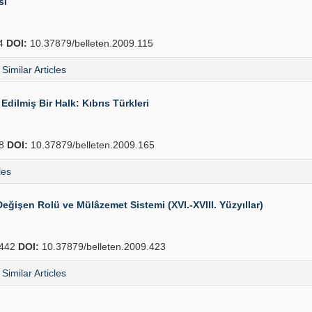
sı
44
DOI:
10.37879/belleten.2009.115
Similar Articles
Edilmiş Bir Halk: Kıbrıs Türkleri
78
DOI:
10.37879/belleten.2009.165
les
ğişen Rolü ve Mülâzemet Sistemi (XVI.-XVIII. Yüzyıllar)
442
DOI:
10.37879/belleten.2009.423
Similar Articles