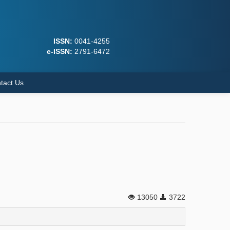
ISSN:
0041-4255
e-ISSN:
2791-6472
tact Us
13050
3722