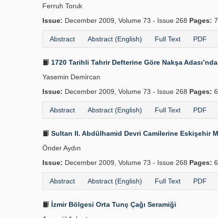
Ferruh Toruk
Issue:
December 2009, Volume 73 - Issue 268
Pages:
7
Abstract
Abstract (English)
Full Text
PDF
1720 Tarihli Tahrir Defterine Göre Nakşa Adası’n
Yasemin Demi̇rcan
Issue:
December 2009, Volume 73 - Issue 268
Pages:
6
Abstract
Abstract (English)
Full Text
PDF
Sultan II. Abdülhamid Devri Camilerine Eskişehir 
Önder Aydın
Issue:
December 2009, Volume 73 - Issue 268
Pages:
6
Abstract
Abstract (English)
Full Text
PDF
İzmir Bölgesi Orta Tunç Çağı Seramiği