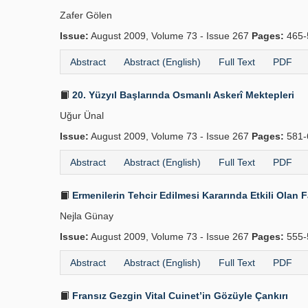
Zafer Gölen
Issue:
August 2009, Volume 73 - Issue 267
Pages:
465-
Abstract
Abstract (English)
Full Text
PDF
20. Yüzyıl Başlarında Osmanlı Askerî Mektepleri
Uğur Ünal
Issue:
August 2009, Volume 73 - Issue 267
Pages:
581-
Abstract
Abstract (English)
Full Text
PDF
Ermenilerin Tehcir Edilmesi Kararında Etkili Olan 
Nejla Günay
Issue:
August 2009, Volume 73 - Issue 267
Pages:
555-
Abstract
Abstract (English)
Full Text
PDF
Fransız Gezgin Vital Cuinet’in Gözüyle Çankırı