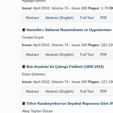
Ayşegül Aykurt
Issue:
April 2010, Volume 74 - Issue 269
Pages:
1-70
D
Abstract
Abstract (English)
Full Text
PDF
Hanedân-ı Saltanat Nizamnâmesi ve Uygulanması
Cevdet Kırpık
Issue:
April 2010, Volume 74 - Issue 269
Pages:
181-2
Abstract
Abstract (English)
Full Text
PDF
Batı Anadolu’da Çekirge Felâketi (1850-1915)
Ertan Gökmen
Issue:
April 2010, Volume 74 - Issue 269
Pages:
127-1
Abstract
Abstract (English)
Full Text
PDF
Trifon Karabeynikov'un Seyahat Raporuna Göre XV
Altay Tayfun Özcan