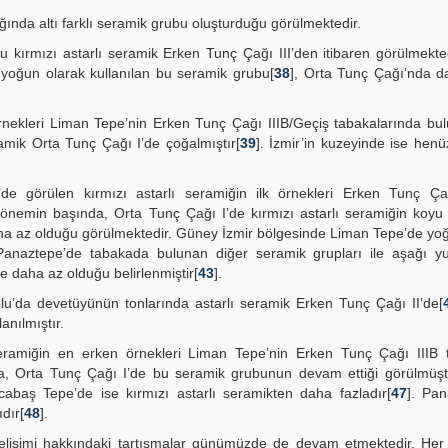
ında altı farklı seramik grubu oluşturduğu görülmektedir.
 kırmızı astarlı seramik Erken Tunç Çağı III’den itibaren görülmekte
yoğun olarak kullanılan bu seramik grubu[
38
], Orta Tunç Çağı’nda da
 örnekleri Liman Tepe’nin Erken Tunç Çağı IIIB/Geçiş tabakalarında bu
mik Orta Tunç Çağı I’de çoğalmıştır[
39
]. İzmir’in kuzeyinde ise hen
 görülen kırmızı astarlı seramiğin ilk örnekleri Erken Tunç Çağ
dönemin başında, Orta Tunç Çağı I’de kırmızı astarlı seramiğin koyu 
daha az olduğu görülmektedir. Güney İzmir bölgesinde Liman Tepe’de yo
Panaztepe’de tabakada bulunan diğer seramik grupları ile aşağı yu
se daha az olduğu belirlenmiştir[
43
].
u’da devetüyünün tonlarında astarlı seramik Erken Tunç Çağı II’de[
anılmıştır.
seramiğin en erken örnekleri Liman Tepe’nin Erken Tunç Çağı IIIB t
, Orta Tunç Çağı I’de bu seramik grubunun devam ettiği görülmüşt
cabaş Tepe’de ise kırmızı astarlı seramikten daha fazladır[
47
]. Pan
dır[
48
].
elişimi hakkındaki tartışmalar günümüzde de devam etmektedir. Her