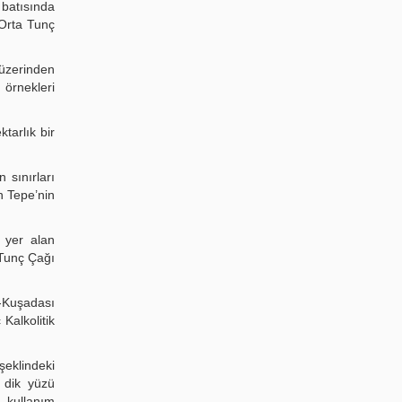
 batısında
Orta Tunç
 üzerinden
örnekleri
tarlık bir
sınırları
n Tepe’nin
 yer alan
 Tunç Çağı
-Kuşadası
Kalkolitik
eklindeki
 dik yüzü
 kullanım