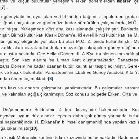
ramik ve küçük buluntular yerleşimin erken dönemlerden itibaren çe
[
7
] .
güneybatısında yer alan ve birbirinden bağımsız tepelerden grubu i
nlığında başlatılan ve günümüze kadar sürdürülen çalışmalarda, M.Ö.
ılmıştır. Yerleşmede dört ana kazı alanında çalışılmıştır. Bunlardan
ştır. Birinci kültür katı Klasik Dönem’e, iki evreli ikinci kültür katı ise M
ropolün güney eteğinde yer alan bu alan M.Ö. 2. binde kullanılmıştır. Me
mezarlık alanı olarak adlandırılan mezarlığın akropolün güney eteğind
ını oluşturmaktadır. Geç Hellas Dönemi III A-B’ye tarihlenen mezarlık al
ıştır. Son kazı alanını ise Liman Kent oluşturmaktadır. Panaztepe
ans Dönemi’ne kadar uzanan kültür kalıntıları tespit edilmiştir. Gere
k ve küçük buluntular, Panaztepe’nin İçbatı ve Güney Anadolu, Kıta Y
ımından önem taşımaktadır[
8
] .
aren kazı ve onarım çalışmaları yapılmaktadır. Bu çalışmalar sırası
 ve kalıntıları açığa çıkarılmıştır. Söz konusu bölgede Erken, Orta v
Değirmendere Beldesi’nin 4 km. kuzeyinde bulunmaktadır. Kuz
rleşmeye uygun düz alanlar tepenin daha çok güney yarısında bulun
i başkanlığında, H. Erkanal’ın bilimsel danışmanlığında yapılan kazıl
ğa çıkarılmıştır[
10
].
lan klasik Metropolis kentinin 5 km kuzeyinde bulunmaktadır. Bademged