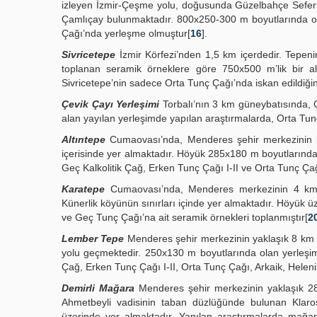
izleyen İzmir-Çeşme yolu, doğusunda Güzelbahçe Seferi
Çamlıçay bulunmaktadır. 800x250-300 m boyutlarında o
Çağı’nda yerleşme olmuştur[
16
].
Sivricetepe
İzmir Körfezi’nden 1,5 km içerdedir. Tepenin
toplanan seramik örneklere göre 750x500 m’lik bir al
Sivricetepe’nin sadece Orta Tunç Çağı’nda iskan edildiği
Çevik Çayı Yerleşimi
Torbalı’nın 3 km güneybatısında, Çe
alan yayılan yerleşimde yapılan araştırmalarda, Orta Tun
Altıntepe
Cumaovası’nda, Menderes şehir merkezinin k
içerisinde yer almaktadır. Höyük 285x180 m boyutlarındad
Geç Kalkolitik Çağ, Erken Tunç Çağı I-II ve Orta Tunç 
Karatepe
Cumaovası’nda, Menderes merkezinin 4 km 
Künerlik köyünün sınırları içinde yer almaktadır. Höyük 
ve Geç Tunç Çağı’na ait seramik örnekleri toplanmıştır[
2
Lember Tepe
Menderes şehir merkezinin yaklaşık 8 km
yolu geçmektedir. 250x130 m boyutlarında olan yerleşim
Çağ, Erken Tunç Çağı I-II, Orta Tunç Çağı, Arkaik, Helen
Demirli Mağara
Menderes şehir merkezinin yaklaşık 2
Ahmetbeyli vadisinin taban düzlüğünde bulunan Klar
üzerinde yer almaktadır. Yapılan araştırmalarda mağa