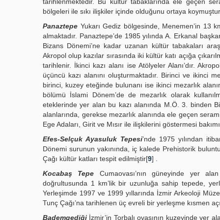
tarihlenmektedir. Bu kültür tabaklarında ele geçen se
bölgeleri ile sıkı ilişkiler içinde olduğunu ortaya koymuştur
Panaztepe
Yukarı Gediz bölgesinde, Menemen’in 13 km 
almaktadır. Panaztepe’de 1985 yılında A. Erkanal başka
Bizans Dönemi’ne kadar uzanan kültür tabakaları araştır
Akropol olup kazılar sırasında iki kültür katı açığa çıkarılmı
tarihlenir. İkinci kazı alanı ise Atölyeler Alanı’dır. Ak
üçüncü kazı alanını oluşturmaktadır. Birinci ve ikinci 
birinci, kuzey eteğinde bulunanı ise ikinci mezarlık alan
bölümü İslami Dönem’de de mezarlık olarak kullanılm
eteklerinde yer alan bu kazı alanında M.Ö. 3. binden Biz
alanlarında, gerekse mezarlık alanında ele geçen serami
Ege Adaları, Girit ve Mısır ile ilişkilerini göstermesi bak
Efes-Selçuk Ayasuluk Tepesi
’nde 1975 yılından itib
Dönemi surunun yakınında, iç kalede Prehistorik buluntu
Çağı kültür katları tespit edilmiştir[
9
] .
Kocabaş Tepe
Cumaovası’nın güneyinde yer alan 
doğrultusunda 1 km’lik bir uzunluğa sahip tepede, ye
Yerleşimde 1997 ve 1999 yıllarında İzmir Arkeoloji Müzes
Tunç Çağı’na tarihlenen üç evreli bir yerleşme kısmen açı
Bademgediği
İzmir’in Torbalı ovasının kuzeyinde yer a