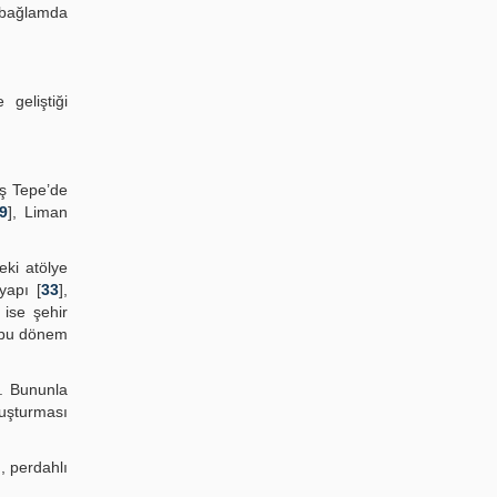
u bağlamda
geliştiği
aş Tepe’de
9
], Liman
eki atölye
yapı [
33
],
 ise şehir
e bu dönem
r. Bununla
luşturması
ı, perdahlı