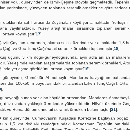
hisar yolu, güneyinden de İzmir-Çeşme otoyolu geçmektedir. Tepenin
lan yerleşimde, yüzeyden toplanan seramik örneklerine göre sadece 
 etekleri ile sahil arasında Zeytinalan köyü yer almaktadır. Yerleşim
ana yayılmaktadır. Yüzey araştırmaları sırasında toplanan seramik 
ni ortaya koymuştur[
17
].
vik Çayı’nın kenarında, akarsu sekisi üzerinde yer almaktadır. 1,8 hek
ç Çağı ve Geç Tunç Çağı’na ait seramik örnekleri toplanmıştır[
18
].
uş uçumu 3 km doğu-güneydoğusunda, aynı adla anılan mahallenin 
ır. Yerleşimde yapılan araştırmalarda toplanan seramik örnekleri, Altı
Çağı’nda yerleşme gördüğünü ortaya koymuştur[
19
].
güneyinde, Gümüldür Ahmetbeyli- Menderes kavşağının batısında
üzerinden 100x50 m boyutlarındaki bir alandan Erken Tunç Çağı I, Orta
0
].
 güneydoğusunda yer alan höyüğün ortasından, Menderes-Ahmetbeyli
, düz ovadan yaklaşık 3 m kadar yüksekliktedir. Höyük üzerinde Geç 
istik ve Roma dönemlerine ait seramik örnekleri bulunmuştur[
21
].
8 km güneyinde, Cumaovası’nı Kuşadası Körfezi’ne bağlayan boğaz ş
os’un 1,5 km doğu-kuzeydoğusundaki Kocaosman Tepe’nin batıdaki
ranın Erken Kalkolitik Çağ, Erken Tunç Çağı ve Orta Tunç Çağı’nda