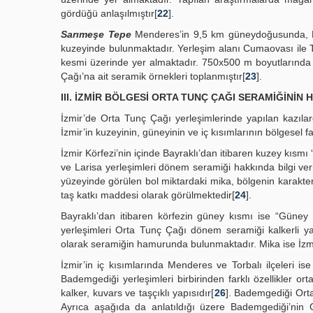
gördüğü anlaşılmıştır[
22
].
Sarımeşe Tepe
Menderes’in 9,5 km güneydoğusunda, P
kuzeyinde bulunmaktadır. Yerleşim alanı Cumaovası ile To
kesmi üzerinde yer almaktadır. 750x500 m boyutlarında
Çağı’na ait seramik örnekleri toplanmıştır[
23
].
III. İZMİR BÖLGESİ ORTA TUNÇ ÇAĞI SERAMİĞİNİN 
İzmir’de Orta Tunç Çağı yerleşimlerinde yapılan kazılar
İzmir’in kuzeyinin, güneyinin ve iç kısımlarının bölgesel fa
İzmir Körfezi’nin içinde Bayraklı’dan itibaren kuzey kısm
ve Larisa yerleşimleri dönem seramiği hakkında bilgi 
yüzeyinde görülen bol miktardaki mika, bölgenin karakter
taş katkı maddesi olarak görülmektedir[
24
].
Bayraklı’dan itibaren körfezin güney kısmı ise “Güney
yerleşimleri Orta Tunç Çağı dönem seramiği kalkerli ya
olarak seramiğin hamurunda bulunmaktadır. Mika ise İzmi
İzmir’in iç kısımlarında Menderes ve Torbalı ilçeleri i
Bademgediği yerleşimleri birbirinden farklı özellikler o
kalker, kuvars ve taşçıklı yapısıdır[
26
]. Bademgediği Orta
Ayrıca aşağıda da anlatıldığı üzere Bademgediği’nin 