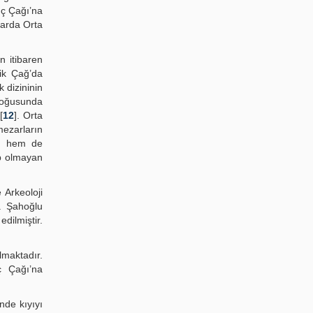
nç Çağı’na
larda Orta
 itibaren
ik Çağ’da
 dizininin
doğusunda
[
12
]. Orta
mezarların
on hem de
ip olmayan
Arkeoloji
V. Şahoğlu
dilmiştir.
lmaktadır.
ç Çağı’na
nde kıyıyı