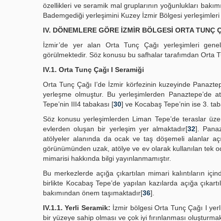
özellikleri ve seramik mal gruplarının yoğunlukları bakı
Bademgediği yerleşimini Kuzey İzmir Bölgesi yerleşimleri 
IV. DÖNEMLERE GÖRE İZMİR BÖLGESİ ORTA TUNÇ 
İzmir’de yer alan Orta Tunç Çağı yerleşimleri genel 
görülmektedir. Söz konusu bu safhalar tarafımdan Orta Tunç
IV.1. Orta Tunç Çağı I Seramiği
Orta Tunç Çağı I’de İzmir körfezinin kuzeyinde Panazte
yerleşme olmuştur. Bu yerleşimlerden Panaztepe’de atö
Tepe’nin III4 tabakası [
30
] ve Kocabaş Tepe’nin ise 3. tab
Söz konusu yerleşimlerden Liman Tepe’de teraslar üzer
evlerden oluşan bir yerleşim yer almaktadır[
32
]. Pana
atölyeler alanında da ocak ve taş döşemeli alanlar açığ
görünümünden uzak, atölye ve ev olarak kullanılan tek o
mimarisi hakkında bilgi yayınlanmamıştır.
Bu merkezlerde açığa çıkartılan mimari kalıntıların içind
birlikte Kocabaş Tepe’de yapılan kazılarda açığa çıkartı
bakımından önem taşımaktadır[
36
].
IV.1.1. Yerli Seramik:
İzmir bölgesi Orta Tunç Çağı I yerli 
bir yüzeye sahip olması ve çok iyi fırınlanması oluşturmak