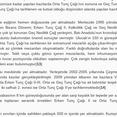
günümüze kadar yapılan kazılarda Orta Tunç Çağı’nın sonuna ve Geç Tu
ç Tunç Çağı’na tarihlenen ve kutsal olduğu düşünülen alanda yapılan kazı
e eşiğinin hemen doğusunda yer almaktadır. Merkezde 1995 yılından
en Bizans Dönemi, Erken Tunç Çağ II, Kalkolitik Çağ ve Geç Neolit
e çok iyi korunan Geç Neolitik Çağ yerleşimi, Batı Anadolu’nun kronolojik
luntu bakımından önemli sonuçlar vermiştir. Ulucak’ın 150 m güney
ta Tunç Çağı’na tarihlenen bir extramural mezarlık açığa çıkarılmıştır
çok az çömlek mezardan oluşmaktadır. Farklı doğrultularda olan bu 
ılmıştır. Tekli veya çoklu gömü içeren mezarlarda, hem inhumasy
n hocer pozisyonda oldukları saptanmıştır. Çok zengin buluntuya sah
deni eser bulunmuştur[
13
].
ı mevkiinde yer almaktadır. Yerleşimde 2002-2005 yıllarında Çeşme 
da kazılar gerçekleştirilmiştir. 2009 yılından itibaren ise kazılara 
 Erken Tunç Çağı II-III, Orta ve Geç Tunç Çağı’na ait kalıntılar tespit e
iki safhalı 2. evresi ise Orta Tunç Çağı II’ye tarihlenmektedir[
14
].
asabasının 8 km güneydoğusunda yer alan sarp kayalık bir tepede yer a
nda toplanan seramik örnekleri Erken Tunç Çağı II ve Orta Tun
 sınırları içinde sahilden yaklaşık 500 m içerde yer almaktadır. Kuzeyi