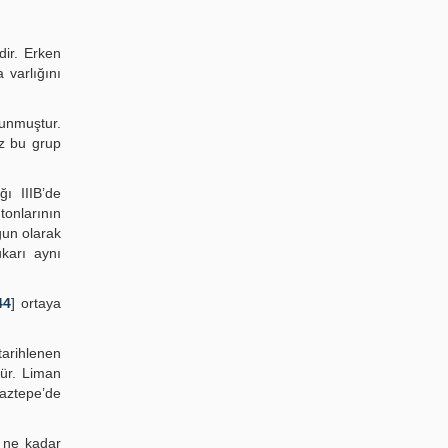
dir. Erken
 varlığını
lunmuştur.
üz bu grup
ı IIIB’de
tonlarının
ğun olarak
karı aynı
44
] ortaya
arihlenen
ür. Liman
aztepe’de
 ne kadar