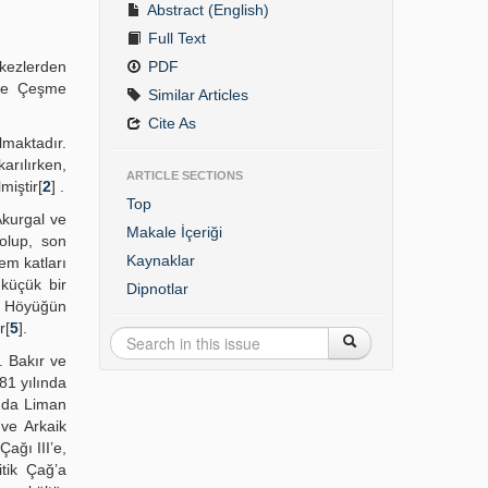
Abstract (English)
Full Text
rkezlerden
PDF
 ve Çeşme
Similar Articles
Cite As
maktadır.
arılırken,
ARTICLE SECTIONS
miştir[
2
] .
Top
Akurgal ve
Makale İçeriği
 olup, son
Kaynaklar
em katları
 küçük bir
Dipnotlar
. Höyüğün
r[
5
].
. Bakır ve
981 yılında
ında Liman
ve Arkaik
ağı III’e,
itik Çağ’a