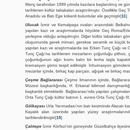
Meriç tarafından 1999 yılında kazılara başlanılmış ve 
tarihlenen kültür tabakaları araştırılmıştır. Özellikle Ge
Anadolu ve Batı Ege kökenli buluntular ele geçmiştir[
11
].
Ulucak
İzmir ve Kemalpaşa ovaları arasındaki Belkahv
yapılan kazı ve araştırmalarda höyükte Geç Roma/Erk
yerleşme olduğu anlaşılmıştır. Diğer kültür tabakaları gör
oluşumunda gerek mimari, gerekse seramik ve küçük bu
yapılan kazı ve araştırmalarda ise Erken Tunç Çağı ve Or
Tunç Çağı’na tarihlenen mezarların çoğunluğu pithos, 
çoğunluğunun ağzı kısmı kalın bir levha taşla kapat
kremasyon gömü tespit edilmiştir. İnhumasyon gömüleri
mezarlar içinde, birkaç kap parçası, ağışak ve birkaç ma
Çeşme Bağlararası
Çeşme limanının içinde, Bağlararas
Müzesi başkanlığında, H. Erkanal bilimsel danışmanlığın
başkanlık etmektedir. Bağlararası’nda yapılan çalışmalarda
Orta Tunç Çağı kültür katının 1. evresi Orta Tunç Çağı III, 
Gölkayası
Urla Yarımadası’nın batı kesiminde Alacatı k
Kayalık alan üzerinde yapılan yüzey araştırmaları
tarihlendirilmiştir[
15
].
Çalıtepe
İzmir Körfezi’nin güneyinde Güzelbahçe ilçesinin