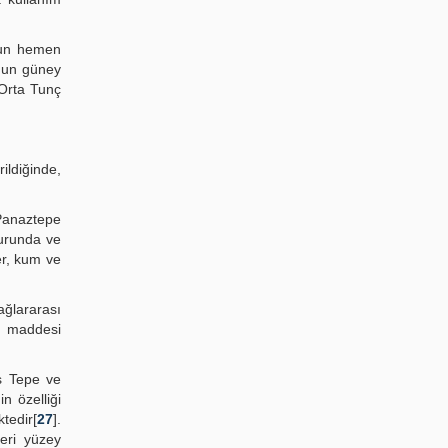
nun hemen
unun güney
 Orta Tunç
ildiğinde,
 Panaztepe
murunda ve
er, kum ve
ğlararası
kı maddesi
aş Tepe ve
n özelliği
tedir[
27
].
eri yüzey