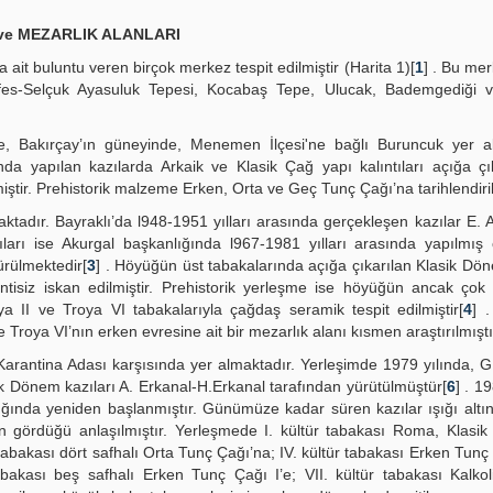
 ve MEZARLIK ALANLARI
ait buluntu veren birçok merkez tespit edilmiştir (Harita 1)[
1
] . Bu me
Efes-Selçuk Ayasuluk Tepesi, Kocabaş Tepe, Ulucak, Bademgediği
, Bakırçay’ın güneyinde, Menemen İlçesi'ne bağlı Buruncuk yer al
da yapılan kazılarda Arkaik ve Klasik Çağ yapı kalıntıları açığa çık
iştir. Prehistorik malzeme Erken, Orta ve Geç Tunç Çağı’na tarihlendiril
tadır. Bayraklı’da l948-1951 yılları arasında gerçekleşen kazılar E. 
ları ise Akurgal başkanlığında l967-1981 yılları arasında yapılmış
ürülmektedir[
3
] . Höyüğün üst tabakalarında açığa çıkarılan Klasik Dön
ntisiz iskan edilmiştir. Prehistorik yerleşme ise höyüğün ancak çok
ya II ve Troya VI tabakalarıyla çağdaş seramik tespit edilmiştir[
4
] 
 Troya VI’nın erken evresine ait bir mezarlık alanı kısmen araştırılmıştı
 Karantina Adası karşısında yer almaktadır. Yerleşimde 1979 yılında, G
ik Dönem kazıları A. Erkanal-H.Erkanal tarafından yürütülmüştür[
6
] . 1
lığında yeniden başlanmıştır. Günümüze kadar süren kazılar ışığı alt
gördüğü anlaşılmıştır. Yerleşmede I. kültür tabakası Roma, Klasik 
tabakası dört safhalı Orta Tunç Çağı’na; IV. kültür tabakası Erken Tunç Ç
abakası beş safhalı Erken Tunç Çağı I’e; VII. kültür tabakası Kalkol