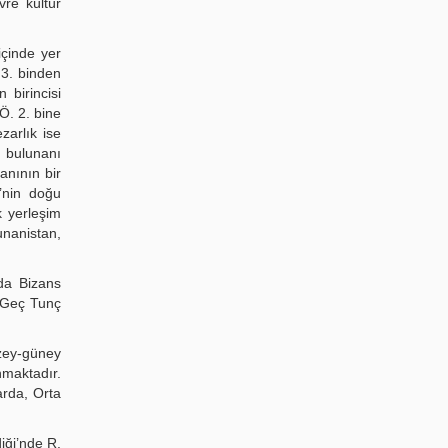
vre kültür
çinde yer
 3. binden
 birincisi
.Ö. 2. bine
zarlık ise
e bulunanı
anının bir
’nin doğu
k yerleşim
unanistan,
nda Bizans
e Geç Tunç
ey-güney
maktadır.
arda, Orta
iği’nde R.