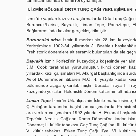
tanımlanmasında önemli rol oynamıştır.
II. İZMİR BÖLGESİ ORTA TUNÇ ÇAĞI YERLEŞİMLERİ
İzmir’de yapılan kazı ve araştırmalarda Orta Tunç Çağı’na 
Buruncuk/Larisa, Bayraklı, Liman Tepe, Panaztepe, 
Bağlararası’nda kazılar gerçekleştirilmiştir.
Buruncuk/Larisa
İzmir il merkezinin 28 km kuzeyinde
Yerleşiminde 1902-34 yıllarında J. Boehlau başkanlığın
Prehistorik dönemlere ait seramik buluntuları da ele geçm
Bayraklı
İzmir Körfezi’nin kuzeydoğu köşesinde yer almak
J.M. Cook tarafından yürütülmüştür. İkinci dönem kazı
yıllardaki kazı çalışmaları M. Akurgal başkanlığında sürd
Aeiol Dönemi’nden itibaren M.Ö. 4. yüzyıla kadar kesi
bölümünde açığa çıkarılabilmiştir. Burada Troya I, Tro
kuzeyinde yer alan Helenistik Dönem katlarının altında ise
Liman Tepe
İzmir’in Urla ilçesinin İskele mahallesinde,
Ç. Anlağan tarafından başlatılan çalışmalarda, Prehistor
ara verilen çalışmalara 1992 yılında H. Erkanal başkan
Tepe’nin Neolitik Çağ’dan Roma Dönemi’ne kadar iskan 
Döneme; II. kültür tabakası Geç Tunç Çağı’na; III. kültür 
V. kültür tabakası Erken Tunç Çağı II’ye; VI. kültür t