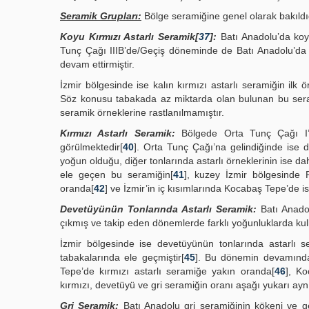
Seramik Grupları:
Bölge seramiğine genel olarak bakıldığ
Koyu Kırmızı Astarlı Seramik[
37
]:
Batı Anadolu’da koyu
Tunç Çağı IIIB’de/Geçiş döneminde de Batı Anadolu’da 
devam ettirmiştir.
İzmir bölgesinde ise kalın kırmızı astarlı seramiğin ilk
Söz konusu tabakada az miktarda olan bulunan bu sera
seramik örneklerine rastlanılmamıştır.
Kırmızı Astarlı Seramik:
Bölgede Orta Tunç Çağı I’de
görülmektedir[
40
]. Orta Tunç Çağı’na gelindiğinde ise 
yoğun olduğu, diğer tonlarında astarlı örneklerinin ise 
ele geçen bu seramiğin[
41
], kuzey İzmir bölgesinde 
oranda[
42
] ve İzmir’in iç kısımlarında Kocabaş Tepe’de i
Devetüyünün Tonlarında Astarlı Seramik:
Batı Anadol
çıkmış ve takip eden dönemlerde farklı yoğunluklarda kull
İzmir bölgesinde ise devetüyünün tonlarında astarlı 
tabakalarında ele geçmiştir[
45
]. Bu dönemin devamında
Tepe’de kırmızı astarlı seramiğe yakın oranda[
46
], Ko
kırmızı, devetüyü ve gri seramiğin oranı aşağı yukarı aynı
Gri Seramik:
Batı Anadolu gri seramiğinin kökeni ve g