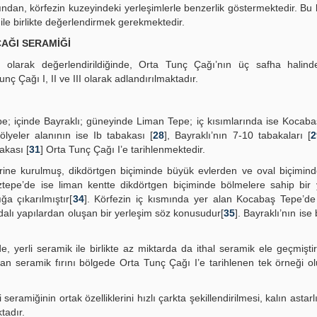
mından, körfezin kuzeyindeki yerleşimlerle benzerlik göstermektedir. B
ile birlikte değerlendirmek gerekmektedir.
ÇAĞI SERAMİĞİ
olarak değerlendirildiğinde, Orta Tunç Çağı’nın üç safha halinde 
 Çağı I, II ve III olarak adlandırılmaktadır.
pe; içinde Bayraklı; güneyinde Liman Tepe; iç kısımlarında ise Kocab
lyeler alanının ise Ib tabakası [
28
], Bayraklı’nın 7-10 tabakaları [
2
akası [
31
] Orta Tunç Çağı I’e tarihlenmektedir.
ine kurulmuş, dikdörtgen biçiminde büyük evlerden ve oval biçimind
ztepe’de ise liman kentte dikdörtgen biçiminde bölmelere sahip bir 
a çıkarılmıştır[
34
]. Körfezin iç kısmında yer alan Kocabaş Tepe’de
dalı yapılardan oluşan bir yerleşim söz konusudur[
35
]. Bayraklı’nın is
e, yerli seramik ile birlikte az miktarda da ithal seramik ele geçmişti
lan seramik fırını bölgede Orta Tunç Çağı I’e tarihlenen tek örneği o
seramiğinin ortak özelliklerini hızlı çarkta şekillendirilmesi, kalın astarl
tadır.