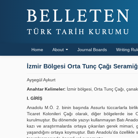
Home
About
Journal Boards
Writing Ru
İzmir Bölgesi Orta Tunç Çağı Seramiğ
Ayşegül Aykurt
Anahtar Kelimeler:
İzmir bölgesi, Orta Tunç Çağı, çanak
I. GİRİŞ
Anadolu M.Ö. 2. binin başında Assurlu tüccarlarla birli
Ticaret Kolonileri Çağı olarak, diğer bölgelerde is
kurulmuştur. Bu dönemde yazıyı kullanmayan Batı Anadolu Bö
kazı ve araştırmalarda ortaya çıkarılan gerek mimari, 
yaşandığını ortaya koymuştur. Batı Anadolu’da özellikle 