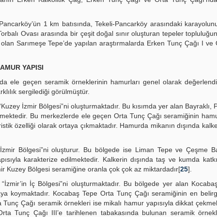
ancarköy’ün 1 km batısında, Tekeli-Pancarköy arasındaki karayolu
rbalı Ovası arasında bir çeşit doğal sınır oluşturan tepeler topluluğ
 olan Sarımeşe Tepe’de yapılan araştırmalarda Erken Tunç Çağı I ve
HAMUR YAPISI
da ele geçen seramik örneklerinin hamurları genel olarak değerlendir
rklılık sergilediği görülmüştür.
ı “Kuzey İzmir Bölgesi”ni oluşturmaktadır. Bu kısımda yer alan Bayraklı,
vermektedir. Bu merkezlerde ele geçen Orta Tunç Çağı seramiğinin ha
istik özelliği olarak ortaya çıkmaktadır. Hamurda mikanın dışında kalk
 İzmir Bölgesi”ni oluşturur. Bu bölgede ise Liman Tepe ve Çeşme Ba
pısıyla karakterize edilmektedir. Kalkerin dışında taş ve kumda kat
r Kuzey Bölgesi seramiğine oranla çok çok az miktardadır[
25
].
se “İzmir’in İç Bölgesi”ni oluşturmaktadır. Bu bölgede yer alan Kocab
rtaya koymaktadır. Kocabaş Tepe Orta Tunç Çağı seramiğinin en belirgi
 Tunç Çağı seramik örnekleri ise mikalı hamur yapısıyla dikkat çekmek
Orta Tunç Çağı III’e tarihlenen tabakasında bulunan seramik örnekl