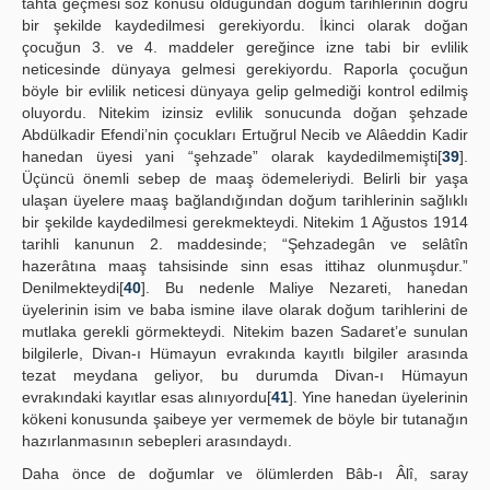
tahta geçmesi söz konusu olduğundan doğum tarihlerinin doğru
bir şekilde kaydedilmesi gerekiyordu. İkinci olarak doğan
çocuğun 3. ve 4. maddeler gereğince izne tabi bir evlilik
neticesinde dünyaya gelmesi gerekiyordu. Raporla çocuğun
böyle bir evlilik neticesi dünyaya gelip gelmediği kontrol edilmiş
oluyordu. Nitekim izinsiz evlilik sonucunda doğan şehzade
Abdülkadir Efendi’nin çocukları Ertuğrul Necib ve Alâeddin Kadir
hanedan üyesi yani “şehzade” olarak kaydedilmemişti[
39
].
Üçüncü önemli sebep de maaş ödemeleriydi. Belirli bir yaşa
ulaşan üyelere maaş bağlandığından doğum tarihlerinin sağlıklı
bir şekilde kaydedilmesi gerekmekteydi. Nitekim 1 Ağustos 1914
tarihli kanunun 2. maddesinde; “Şehzadegân ve selâtîn
hazerâtına maaş tahsisinde sinn esas ittihaz olunmuşdur.”
Denilmekteydi[
40
]. Bu nedenle Maliye Nezareti, hanedan
üyelerinin isim ve baba ismine ilave olarak doğum tarihlerini de
mutlaka gerekli görmekteydi. Nitekim bazen Sadaret’e sunulan
bilgilerle, Divan-ı Hümayun evrakında kayıtlı bilgiler arasında
tezat meydana geliyor, bu durumda Divan-ı Hümayun
evrakındaki kayıtlar esas alınıyordu[
41
]. Yine hanedan üyelerinin
kökeni konusunda şaibeye yer vermemek de böyle bir tutanağın
hazırlanmasının sebepleri arasındaydı.
Daha önce de doğumlar ve ölümlerden Bâb-ı Âlî, saray