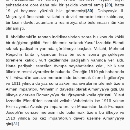
şehzadelere göre daha sıkı bir şekilde kontrol etmiş [
29
], hatta
19 yıl boyunca yüzünü bile görmemişti[
30
]. Dolayısıyla II.
Meşrutiyet öncesinde veliahdın devlet merasimlerine katılması,
bir kısım devlet adamlarına resmi ziyarette bulunması mümkün
olmamıştı.
II. Abdülhamid’in tahttan indirilmesinden sonra bu konuda köklü
bir değişime gidildi. Yeni dönemin veliahdı Yusuf İzzeddin Efendi
sık sık padişahın yanında görülmeye başladı. Veliaht, Mehmet
Reşad’ın tahta çıkışından kısa bir süre sonra gerçekleşen
törenlere katıldı, yurt gezilerinde padişahın yanında yer aldı.
Hatta padişahı temsilen Avrupa seyahatlerine çıktı, bir kısım
ülkelere resmi ziyaretlerde bulundu. Örneğin 1910 yılı baharında
VII. Edward’in cenaze merasiminde bulunmak üzere İngiltere’ye
ve 1911 yılında da yaz sonu askeri manevralarını izlemek üzere
Alman imparatoru Wilhelm’in davetlisi olarak Almanya’ya gitti. Bu
ülkeye giderken Romanya’ya da uğrayarak kralla görüştü. Yusuf
İzzeddin Efendi’den sonraki veliaht Vahdeddin ise 1916 yılının
Ekim ayında Avusturya imparatoru ve Macaristan kralı François
Joseph’in cenaze merasiminde bulunmak üzere bu ülkeye ve
1918 yılında bu kez imparatorun daveti üzerine Almanya’ya
gitti[
31
].