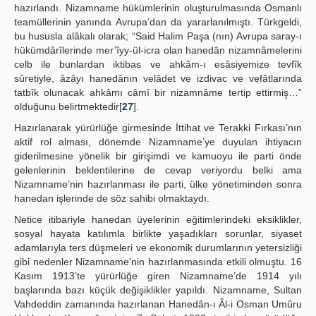
hazırlandı. Nizamname hükümlerinin oluşturulmasında Osmanlı
teamüllerinin yanında Avrupa’dan da yararlanılmıştı. Türkgeldi,
bu hususla alâkalı olarak; “Said Halim Paşa (nın) Avrupa saray-ı
hükümdârîlerinde mer’îyy-ül-icra olan hanedân nizamnâmelerini
celb ile bunlardan iktibas ve ahkâm-ı esâsiyemize tevfîk
sûretiyle, âzâyı hanedânın velâdet ve izdivac ve vefâtlarında
tatbîk olunacak ahkâmı câmî bir nizamnâme tertip ettirmiş…”
olduğunu belirtmektedir[
27
].
Hazırlanarak yürürlüğe girmesinde İttihat ve Terakki Fırkası’nın
aktif rol alması, dönemde Nizamname’ye duyulan ihtiyacın
giderilmesine yönelik bir girişimdi ve kamuoyu ile parti önde
gelenlerinin beklentilerine de cevap veriyordu belki ama
Nizamname’nin hazırlanması ile parti, ülke yönetiminden sonra
hanedan işlerinde de söz sahibi olmaktaydı.
Netice itibariyle hanedan üyelerinin eğitimlerindeki eksiklikler,
sosyal hayata katılımla birlikte yaşadıkları sorunlar, siyaset
adamlarıyla ters düşmeleri ve ekonomik durumlarının yetersizliği
gibi nedenler Nizamname’nin hazırlanmasında etkili olmuştu. 16
Kasım 1913’te yürürlüğe giren Nizamname’de 1914 yılı
başlarında bazı küçük değişiklikler yapıldı. Nizamname, Sultan
Vahdeddin zamanında hazırlanan Hanedân-ı Âl-i Osman Umûru