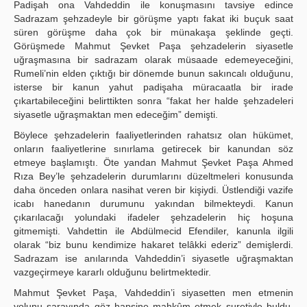
Padişah ona Vahdeddin ile konuşmasını tavsiye edince
Sadrazam şehzadeyle bir görüşme yaptı fakat iki buçuk saat
süren görüşme daha çok bir münakaşa şeklinde geçti.
Görüşmede Mahmut Şevket Paşa şehzadelerin siyasetle
uğraşmasına bir sadrazam olarak müsaade edemeyeceğini,
Rumeli’nin elden çıktığı bir dönemde bunun sakıncalı olduğunu,
isterse bir kanun yahut padişaha müracaatla bir irade
çıkartabileceğini belirttikten sonra “fakat her halde şehzadeleri
siyasetle uğraşmaktan men edeceğim” demişti.
Böylece şehzadelerin faaliyetlerinden rahatsız olan hükümet,
onların faaliyetlerine sınırlama getirecek bir kanundan söz
etmeye başlamıştı. Öte yandan Mahmut Şevket Paşa Ahmed
Rıza Bey’le şehzadelerin durumlarını düzeltmeleri konusunda
daha önceden onlara nasihat veren bir kişiydi. Üstlendiği vazife
icabı hanedanın durumunu yakından bilmekteydi. Kanun
çıkarılacağı yolundaki ifadeler şehzadelerin hiç hoşuna
gitmemişti. Vahdettin ile Abdülmecid Efendiler, kanunla ilgili
olarak “biz bunu kendimize hakaret telâkki ederiz” demişlerdi.
Sadrazam ise anılarında Vahdeddin’i siyasetle uğraşmaktan
vazgeçirmeye kararlı olduğunu belirtmektedir.
Mahmut Şevket Paşa, Vahdeddin’i siyasetten men etmenin
yolunu sarayında göz hapsine mahkûm etmek suretiyle buldu.