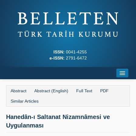
ISSN:
0041-4255
e-ISSN:
2791-6472
Home
Abstract
Abstract (English)
Full Text
PDF
About
Similar Articles
Journal Boards
Hanedân-ı Saltanat Nizamnâmesi ve
Writing Rules
Uygulanması
Principles