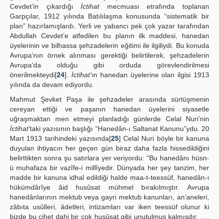
Cevdet’in çıkardığı
İctihat
mecmuası etrafında toplanan
Garpçılar, 1912 yılında Batılılaşma konusunda “sistematik bir
plan” hazırlamışlardı. Yerli ve yabancı pek çok yazar tarafından
Abdullah Cevdet’e atfedilen bu planın ilk maddesi, hanedan
üyelerinin ve bilhassa şehzadelerin eğitimi ile ilgiliydi. Bu konuda
Avrupa’nın örnek alınması gerektiği belirtilerek, şehzadelerin
Avrupa’da olduğu gibi orduda görevlendirilmesi
önerilmekteydi[
24
].
İctihat’
ın hanedan üyelerine olan ilgisi 1913
yılında da devam ediyordu.
Mahmut Şevket Paşa ile şehzadeler arasında sürtüşmenin
cereyan ettiği ve paşanın hanedan üyelerini siyasetle
uğraşmaktan men etmeyi planladığı günlerde Celal Nuri’nin
İctihat’
taki yazısının başlığı “Hanedân-ı Saltanat Kanunu”ydu. 20
Mart 1913 tarihindeki yazısında[
25
] Celal Nuri böyle bir kanuna
duyulan ihtiyacın her geçen gün biraz daha fazla hissedildiğini
belirttikten sonra şu satırlara yer veriyordu: “Bu hanedânı hüsn-
ü muhafaza bir vazîfe-i millîyedir. Dünyada her şey tanzim, her
madde bir kanuna idhal edildiği halde maa-t-teessüf, hanedân-ı
hükümdârîye âid husûsat mühmel bırakılmıştır. Avrupa
hanedânlarının mektub veya gayri mektub kanunları, an’aneleri,
zâbıta usûlleri, âdetleri, intizamları var iken teessüf olunur ki
bizde bu cihet dahi bir çok husûsat gibi unutulmuş kalmışdır. ….