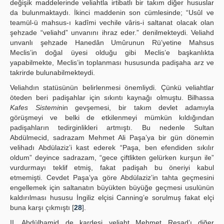
değişik maddelerinde veliahtla irtibatlı bir takım diğer hususlar
da bulunmaktaydı. İkinci maddenin son cümlesinde; “Usûl ve
teamül-ü mahsus-ı kadîmi vechile vâris-i saltanat olacak olan
şehzade “veliahd” unvanını ihraz eder.” denilmekteydi. Veliahd
unvanlı şehzade Hanedân Umûrunun Rü’yetine Mahsus
Meclis’in doğal üyesi olduğu gibi Meclis’e başkanlıkta
yapabilmekte, Meclis’in toplanması hususunda padişaha arz ve
takrirde bulunabilmekteydi.
Veliahdın statüsünün belirlenmesi önemliydi. Çünkü veliahtlar
öteden beri padişahlar için sıkıntı kaynağı olmuştu. Bilhassa
Kafes Sistemi
nin gevşemesi, bir takım devlet adamıyla
görüşmeyi ve belki de etkilenmeyi mümkün kıldığından
padişahların tedirginlikleri artmıştı. Bu nedenle Sultan
Abdülmecid, sadrazam Mehmet Ali Paşa’ya bir gün dönemin
velihadı Abdülaziz’i kast ederek “Paşa, ben efendiden sıkılır
oldum” deyince sadrazam, “gece çiftlikten gelürken kurşun ile”
vurdurmayı teklif etmiş, fakat padişah bu öneriyi kabul
etmemişti. Cevdet Paşa’ya göre Abdülaziz’in tahta geçmesini
engellemek için saltanatın büyükten büyüğe geçmesi usulünün
kaldırılması hususu İngiliz elçisi Canning’e sorulmuş fakat elçi
buna karşı çıkmıştı [
28
].
II. Abdülhamid de kardeşi veliaht Mehmet Reşad’ı diğer