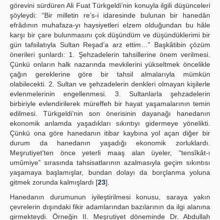
görevini sürdüren Ali Fuat Türkgeldi’nin konuyla ilgili düşünceleri
şöyleydi: “Bir milletin re’s-i idaresinde bulunan bir hanedân
efrâdının muhafaza-yı haysiyetleri elzem olduğundan bu hâle
karşı bir çare bulunmasını çok düşündüm ve düşündüklerimi bir
gün tafsilatıyla Sultan Reşad’a arz ettim…” Başkâtibin çözüm
önerileri şunlardı: 1. Şehzadelerin tahsillerine önem verilmesi.
Çünkü onların halk nazarında mevkilerini yükseltmek öncelikle
çağın gereklerine göre bir tahsil almalarıyla mümkün
olabilecekti. 2. Sultan ve şehzadelerin denkleri olmayan kişilerle
evlenmelerinin engellenmesi. 3. Sultanlarla şehzadelerin
birbiriyle evlendirilerek müreffeh bir hayat yaşamalarının temin
edilmesi. Türkgeldi’nin son önerisinin dayanağı hanedanın
ekonomik anlamda yaşadıkları sıkıntıyı gidermeye yönelikti.
Çünkü ona göre hanedanın itibar kaybına yol açan diğer bir
durum da hanedanın yaşadığı ekonomik zorluklardı.
Meşrutiyet’ten önce yeterli maaş alan üyeler, “tensîkât-ı
umûmiye” sırasında tahsisatlarının azalmasıyla geçim sıkıntısı
yaşamaya başlamışlar, bundan dolayı da borçlanma yoluna
gitmek zorunda kalmışlardı [
23
].
Hanedanın durumunun iyileştirilmesi konusu, saraya yakın
çevrelerin dışındaki fikir adamlarından bazılarının da ilgi alanına
girmekteydi. Örneğin II. Meşrutiyet döneminde Dr. Abdullah