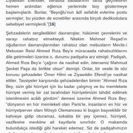
Ziyaeddin Efendiler, bilhassa babalarının tahta geçmesinin
hemen ardından eğlence yerlerinde boy göstermeye
başlamışlardı. Bunlar, “Beyoğlu’nun âdî sefahât evlerine postu
sermişler; bu yüzden de ecnebîler arasında birçok dedikodulara
sebebiyet vermişlerdi.”[
16
]
Şehzadelerin sergiledikleri davranışlar, hükümet çevrelerini ve
sarayı rahatsız etmekteydi. Nitekim Mehmet Reşad’ın
oğullarının davranışlarından rahatsız olan mebusların Meclis-i
Mebusan Reisi Ahmed Rıza Bey’e müracaatla rahatsızlıklarını
dile getirmeleri üzerine o, durumu padişaha arz etmişti. Padişah,
Ahmed Rıza Bey’e “çağırın da nasihat edin, isterseniz Mahmud
Şevket Paşa da birlikte olsun” demişti. Onlar, bir vesile ile söz
konusu şehzadeler Ömer Hilmi ve Ziyaeddin Efendi’ye nasihat
ettiler. Tavsiyeler karşısında şehzadelerden birinin “Ahmed Rıza
Bey, sizin gibi hürriyet için bu kadar çalışmış ve bu memlekete
hürriyet vermiş bir zat tarafından hürriyetimizin tahdid edilmek
istenilmesini acâib gördüm” demesi üzerine Ahmed Rıza Bey;
“dünyanın en hür memleketi olan Paris’te, insanların en hür ve
hürriyetperver olanı Mösyö Clemanceau ki bugün başvekildir bir
kahveye gidip oturamaz, sokakta bir şey içemez, hürriyeti,
vazifesine mevkiine ait kayıtlarla sınırlıdır. O makamda
bulundukça istediği gibi hareket edemez. Siz de padişahımızın