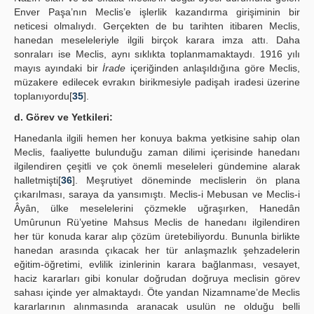
Enver Paşa’nın Meclis’e işlerlik kazandırma girişiminin bir
neticesi olmalıydı. Gerçekten de bu tarihten itibaren Meclis,
hanedan meseleleriyle ilgili birçok karara imza attı. Daha
sonraları ise Meclis, aynı sıklıkta toplanmamaktaydı. 1916 yılı
mayıs ayındaki bir
İrade
içeriğinden anlaşıldığına göre Meclis,
müzakere edilecek evrakın birikmesiyle padişah iradesi üzerine
toplanıyordu[
35
].
d. Görev ve Yetkileri:
Hanedanla ilgili hemen her konuya bakma yetkisine sahip olan
Meclis, faaliyette bulunduğu zaman dilimi içerisinde hanedanı
ilgilendiren çeşitli ve çok önemli meseleleri gündemine alarak
halletmişti[
36
]. Meşrutiyet döneminde meclislerin ön plana
çıkarılması, saraya da yansımıştı. Meclis-i Mebusan ve Meclis-i
Âyân, ülke meselelerini çözmekle uğraşırken, Hanedân
Umûrunun Rü’yetine Mahsus Meclis de hanedanı ilgilendiren
her tür konuda karar alıp çözüm üretebiliyordu. Bununla birlikte
hanedan arasında çıkacak her tür anlaşmazlık şehzadelerin
eğitim-öğretimi, evlilik izinlerinin karara bağlanması, vesayet,
haciz kararları gibi konular doğrudan doğruya meclisin görev
sahası içinde yer almaktaydı. Öte yandan Nizamname’de Meclis
kararlarının alınmasında aranacak usulün ne olduğu belli