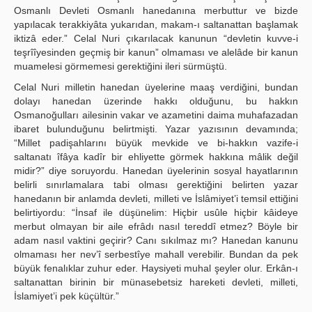
Osmanlı Devleti Osmanlı hanedanına merbuttur ve bizde
yapılacak terakkiyâta yukarıdan, makam-ı saltanattan başlamak
iktizâ eder.” Celal Nuri çıkarılacak kanunun “devletin kuvve-i
teşrîîyesinden geçmiş bir kanun” olmaması ve alelâde bir kanun
muamelesi görmemesi gerektiğini ileri sürmüştü.
Celal Nuri milletin hanedan üyelerine maaş verdiğini, bundan
dolayı hanedan üzerinde hakkı olduğunu, bu hakkın
Osmanoğulları ailesinin vakar ve azametini daima muhafazadan
ibaret bulunduğunu belirtmişti. Yazar yazısının devamında;
“Millet padişahlarını büyük mevkide ve bi-hakkın vazife-i
saltanatı îfâya kadîr bir ehliyette görmek hakkına mâlik değil
midir?” diye soruyordu. Hanedan üyelerinin sosyal hayatlarının
belirli sınırlamalara tabi olması gerektiğini belirten yazar
hanedanın bir anlamda devleti, milleti ve İslâmiyet’i temsil ettiğini
belirtiyordu: “İnsaf ile düşünelim: Hiçbir usûle hiçbir kâideye
merbut olmayan bir aile efrâdı nasıl tereddî etmez? Böyle bir
adam nasıl vaktini geçirir? Canı sıkılmaz mı? Hanedan kanunu
olmaması her nev’î serbestîye mahall verebilir. Bundan da pek
büyük fenalıklar zuhur eder. Haysiyeti muhal şeyler olur. Erkân-ı
saltanattan birinin bir münasebetsiz hareketi devleti, milleti,
İslamiyet’i pek küçültür.”