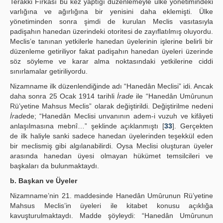
Terakki Fırkası bu kez yaptığı düzenlemeyle ülke yönetimindeki
varlığına ve ağırlığına bir yenisini daha eklemişti. Ülke
yönetiminden sonra şimdi de kurulan Meclis vasıtasıyla
padişahın hanedan üzerindeki otoritesi de zayıflatılmış oluyordu.
Meclis’e tanınan yetkilerle hanedan üyelerinin işlerine belirli bir
düzenleme getiriliyor fakat padişahın hanedan üyeleri üzerinde
söz söyleme ve karar alma noktasındaki yetkilerine ciddi
sınırlamalar getiriliyordu.
Nizamname ilk düzenlendiğinde adı “Hanedân Meclisi” idi. Ancak
daha sonra 25 Ocak 1914 tarihli
İrade
ile “Hanedân Umûrunun
Rü’yetine Mahsus Meclis” olarak değiştirildi. Değiştirilme nedeni
İrade
de; “Hanedân Meclisi unvanının adem-i vuzuh ve kifâyeti
anlaşılmasına mebnî…” şeklinde açıklanmıştı [
33
]. Gerçekten
de ilk haliyle sanki sadece hanedan üyelerinden teşekkül eden
bir meclismiş gibi algılanabilirdi. Oysa Meclisi oluşturan üyeler
arasında hanedan üyesi olmayan hükümet temsilcileri ve
başkaları da bulunmaktaydı.
b. Başkan ve Üyeler
Nizamname’nin 21. maddesinde Hanedân Umûrunun Rü’yetine
Mahsus Meclis’in üyeleri ile kitabet konusu açıklığa
kavuşturulmaktaydı. Madde şöyleydi: “Hanedân Umûrunun