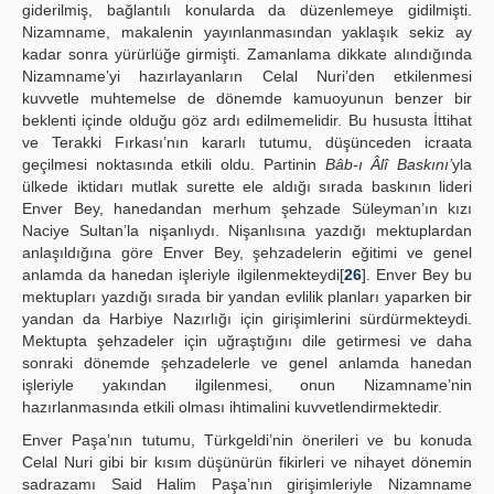
giderilmiş, bağlantılı konularda da düzenlemeye gidilmişti.
Nizamname, makalenin yayınlanmasından yaklaşık sekiz ay
kadar sonra yürürlüğe girmişti. Zamanlama dikkate alındığında
Nizamname’yi hazırlayanların Celal Nuri’den etkilenmesi
kuvvetle muhtemelse de dönemde kamuoyunun benzer bir
beklenti içinde olduğu göz ardı edilmemelidir. Bu hususta İttihat
ve Terakki Fırkası’nın kararlı tutumu, düşünceden icraata
geçilmesi noktasında etkili oldu. Partinin
Bâb-ı Âlî Baskını’
yla
ülkede iktidarı mutlak surette ele aldığı sırada baskının lideri
Enver Bey, hanedandan merhum şehzade Süleyman’ın kızı
Naciye Sultan’la nişanlıydı. Nişanlısına yazdığı mektuplardan
anlaşıldığına göre Enver Bey, şehzadelerin eğitimi ve genel
anlamda da hanedan işleriyle ilgilenmekteydi[
26
]. Enver Bey bu
mektupları yazdığı sırada bir yandan evlilik planları yaparken bir
yandan da Harbiye Nazırlığı için girişimlerini sürdürmekteydi.
Mektupta şehzadeler için uğraştığını dile getirmesi ve daha
sonraki dönemde şehzadelerle ve genel anlamda hanedan
işleriyle yakından ilgilenmesi, onun Nizamname’nin
hazırlanmasında etkili olması ihtimalini kuvvetlendirmektedir.
Enver Paşa’nın tutumu, Türkgeldi’nin önerileri ve bu konuda
Celal Nuri gibi bir kısım düşünürün fikirleri ve nihayet dönemin
sadrazamı Said Halim Paşa’nın girişimleriyle Nizamname