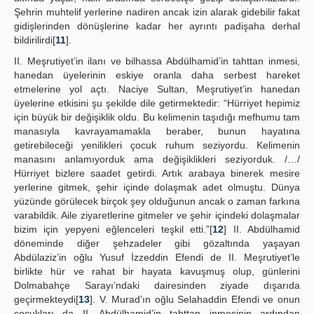
Şehrin muhtelif yerlerine nadiren ancak izin alarak gidebilir fakat
gidişlerinden dönüşlerine kadar her ayrıntı padişaha derhal
bildirilirdi[
11
].
II. Meşrutiyet’in ilanı ve bilhassa Abdülhamid’in tahttan inmesi,
hanedan üyelerinin eskiye oranla daha serbest hareket
etmelerine yol açtı. Naciye Sultan, Meşrutiyet’in hanedan
üyelerine etkisini şu şekilde dile getirmektedir: “Hürriyet hepimiz
için büyük bir değişiklik oldu. Bu kelimenin taşıdığı mefhumu tam
manasıyla kavrayamamakla beraber, bunun hayatına
getirebileceği yenilikleri çocuk ruhum seziyordu. Kelimenin
manasını anlamıyorduk ama değişiklikleri seziyorduk. /…/
Hürriyet bizlere saadet getirdi. Artık arabaya binerek mesire
yerlerine gitmek, şehir içinde dolaşmak adet olmuştu. Dünya
yüzünde görülecek birçok şey olduğunun ancak o zaman farkına
varabildik. Aile ziyaretlerine gitmeler ve şehir içindeki dolaşmalar
bizim için yepyeni eğlenceleri teşkil etti.”[
12
] II. Abdülhamid
döneminde diğer şehzadeler gibi gözaltında yaşayan
Abdülaziz’in oğlu Yusuf İzzeddin Efendi de II. Meşrutiyet’le
birlikte hür ve rahat bir hayata kavuşmuş olup, günlerini
Dolmabahçe Sarayı’ndaki dairesinden ziyade dışarıda
geçirmekteydi[
13
]. V. Murad’ın oğlu Selahaddin Efendi ve onun
çocukları da II. Abdülhamid’in tahttan inmesinin ardından