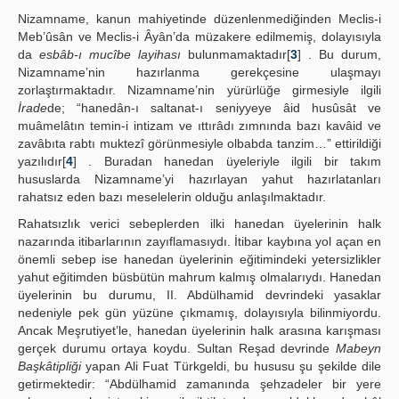
Nizamname, kanun mahiyetinde düzenlenmediğinden Meclis-i
Meb’ûsân ve Meclis-i Âyân’da müzakere edilmemiş, dolayısıyla
da
esbâb-ı mucîbe layihası
bulunmamaktadır[
3
] . Bu durum,
Nizamname’nin hazırlanma gerekçesine ulaşmayı
zorlaştırmaktadır. Nizamname’nin yürürlüğe girmesiyle ilgili
İrade
de; “hanedân-ı saltanat-ı seniyyeye âid husûsât ve
muâmelâtın temin-i intizam ve ıttırâdı zımnında bazı kavâid ve
zavâbıta rabtı muktezî görünmesiyle olbabda tanzim…” ettirildiği
yazılıdır[
4
] . Buradan hanedan üyeleriyle ilgili bir takım
hususlarda Nizamname’yi hazırlayan yahut hazırlatanları
rahatsız eden bazı meselelerin olduğu anlaşılmaktadır.
Rahatsızlık verici sebeplerden ilki hanedan üyelerinin halk
nazarında itibarlarının zayıflamasıydı. İtibar kaybına yol açan en
önemli sebep ise hanedan üyelerinin eğitimindeki yetersizlikler
yahut eğitimden büsbütün mahrum kalmış olmalarıydı. Hanedan
üyelerinin bu durumu, II. Abdülhamid devrindeki yasaklar
nedeniyle pek gün yüzüne çıkmamış, dolayısıyla bilinmiyordu.
Ancak Meşrutiyet’le, hanedan üyelerinin halk arasına karışması
gerçek durumu ortaya koydu. Sultan Reşad devrinde
Mabeyn
Başkâtipliği
yapan Ali Fuat Türkgeldi, bu hususu şu şekilde dile
getirmektedir: “Abdülhamid zamanında şehzadeler bir yere