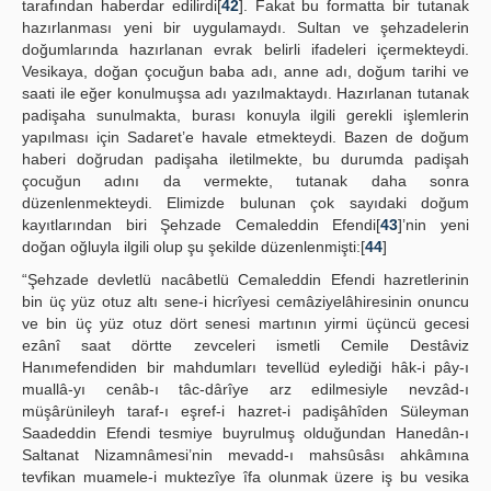
tarafından haberdar edilirdi[
42
]. Fakat bu formatta bir tutanak
hazırlanması yeni bir uygulamaydı. Sultan ve şehzadelerin
doğumlarında hazırlanan evrak belirli ifadeleri içermekteydi.
Vesikaya, doğan çocuğun baba adı, anne adı, doğum tarihi ve
saati ile eğer konulmuşsa adı yazılmaktaydı. Hazırlanan tutanak
padişaha sunulmakta, burası konuyla ilgili gerekli işlemlerin
yapılması için Sadaret’e havale etmekteydi. Bazen de doğum
haberi doğrudan padişaha iletilmekte, bu durumda padişah
çocuğun adını da vermekte, tutanak daha sonra
düzenlenmekteydi. Elimizde bulunan çok sayıdaki doğum
kayıtlarından biri Şehzade Cemaleddin Efendi[
43
]’nin yeni
doğan oğluyla ilgili olup şu şekilde düzenlenmişti:[
44
]
“Şehzade devletlü nacâbetlü Cemaleddin Efendi hazretlerinin
bin üç yüz otuz altı sene-i hicrîyesi cemâziyelâhiresinin onuncu
ve bin üç yüz otuz dört senesi martının yirmi üçüncü gecesi
ezânî saat dörtte zevceleri ismetli Cemile Destâviz
Hanımefendiden bir mahdumları tevellüd eylediği hâk-i pây-ı
muallâ-yı cenâb-ı tâc-dârîye arz edilmesiyle nevzâd-ı
müşârünileyh taraf-ı eşref-i hazret-i padişâhîden Süleyman
Saadeddin Efendi tesmiye buyrulmuş olduğundan Hanedân-ı
Saltanat Nizamnâmesi’nin mevadd-ı mahsûsâsı ahkâmına
tevfikan muamele-i muktezîye îfa olunmak üzere iş bu vesika