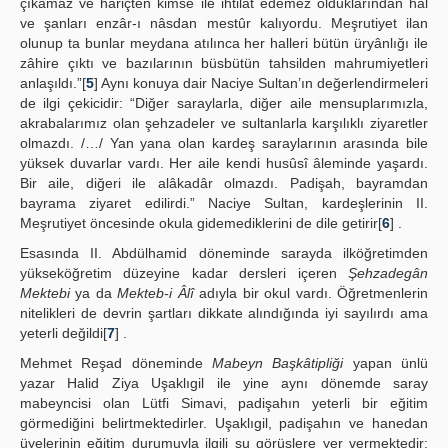
çıkamaz ve hariçten kimse ile ihtilat edemez olduklarından hâl
ve şanları enzâr-ı nâsdan mestûr kalıyordu. Meşrutiyet ilan
olunup ta bunlar meydana atılınca her halleri bütün üryânlığı ile
zâhire çıktı ve bazılarının büsbütün tahsilden mahrumiyetleri
anlaşıldı.”[
5
] Aynı konuya dair Naciye Sultan’ın değerlendirmeleri
de ilgi çekicidir: “Diğer saraylarla, diğer aile mensuplarımızla,
akrabalarımız olan şehzadeler ve sultanlarla karşılıklı ziyaretler
olmazdı. /…/ Yan yana olan kardeş saraylarının arasında bile
yüksek duvarlar vardı. Her aile kendi husûsî âleminde yaşardı.
Bir aile, diğeri ile alâkadâr olmazdı. Padişah, bayramdan
bayrama ziyaret edilirdi.” Naciye Sultan, kardeşlerinin II.
Meşrutiyet öncesinde okula gidemediklerini de dile getirir[
6
] .
Esasında II. Abdülhamid döneminde sarayda ilköğretimden
yükseköğretim düzeyine kadar dersleri içeren
Şehzadegân
Mektebi
ya da
Mekteb-i Âlî
adıyla bir okul vardı. Öğretmenlerin
nitelikleri de devrin şartları dikkate alındığında iyi sayılırdı ama
yeterli değildi[
7
] .
Mehmet Reşad döneminde
Mabeyn Başkâtipliği
yapan ünlü
yazar Halid Ziya Uşaklıgil ile yine aynı dönemde saray
mabeyncisi olan Lütfi Simavi, padişahın yeterli bir eğitim
görmediğini belirtmektedirler. Uşaklıgil, padişahın ve hanedan
üyelerinin eğitim durumuyla ilgili şu görüşlere yer vermektedir: