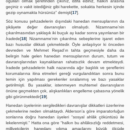
oğulları olmak şerefinden çıkınız, istifa ediniz, halkın arasına
geçiniz o vakit istediğiniz gibi harekette, sokakta herkesin içinde
gezip oynamakta hürsünüz” demişti[
17
].
Söz konusu şehzadelerin dışındaki hanedan mensuplarının da
şikâyete değer davranışları olmalıydı. Nizamname’nin
çıkarılmasından yaklaşık iki buçuk ay kadar sonra yayınlanan bir
İrade
de[
18
] Nizamname’nin çıkarılma sebeplerine işaret eden
bazı hususlar dikkati çekmektedir. Öyle anlaşılıyor ki önceden
devreden ve Mehmet Reşad’ın tahta geçmesiyle daha da
belirgin hale gelen hanedan mensuplarının durum, tutum ve
davranışlarından kaynaklanan rahatsızlık devam etmekteydi.
İradede şehzadelerin halk nazarında ağır başlılık ve şereflerini
korumalarına itina etmeleri gereği vurgulandıktan sonra bunu
temin için yapılması gerekenler sıralanmış ve bazı yasaklar
getirilmişti. Bu yasaklar, istenmeyen muhtemel davranışların
önüne geçmekten çok, alışkanlıkları engelleme çabasına yönelik
gibi görünmektedir[
19
].
Hanedan üyelerinin sergiledikleri davranışlar dikkatleri üzerlerine
çekmelerine neden olmaktaydı. Alderson’a göre imparatorluğun
sonlarına doğru hanedan üyeleri “sosyal ahlâk çöküntüsü ile
lekelenmişti.” Hatta ona göre “halkın bu ahlâksızlığı reddetmesi,
milliyetçilerin hanedanı yıkma amaçlarını büyük ölçüde