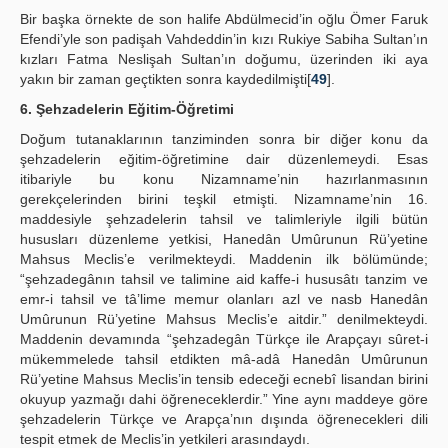
Bir başka örnekte de son halife Abdülmecid’in oğlu Ömer Faruk
Efendi’yle son padişah Vahdeddin’in kızı Rukiye Sabiha Sultan’ın
kızları Fatma Neslişah Sultan’ın doğumu, üzerinden iki aya
yakın bir zaman geçtikten sonra kaydedilmişti[
49
].
6. Şehzadelerin Eğitim-Öğretimi
Doğum tutanaklarının tanziminden sonra bir diğer konu da
şehzadelerin eğitim-öğretimine dair düzenlemeydi. Esas
itibariyle bu konu Nizamname’nin hazırlanmasının
gerekçelerinden birini teşkil etmişti. Nizamname’nin 16.
maddesiyle şehzadelerin tahsil ve talimleriyle ilgili bütün
hususları düzenleme yetkisi, Hanedân Umûrunun Rü’yetine
Mahsus Meclis’e verilmekteydi. Maddenin ilk bölümünde;
“şehzadegânın tahsil ve talimine aid kaffe-i hususâtı tanzim ve
emr-i tahsil ve tâ’lime memur olanları azl ve nasb Hanedân
Umûrunun Rü’yetine Mahsus Meclis’e aitdir.” denilmekteydi.
Maddenin devamında “şehzadegân Türkçe ile Arapçayı sûret-i
mükemmelede tahsil etdikten mâ-adâ Hanedân Umûrunun
Rü’yetine Mahsus Meclis’in tensib edeceği ecnebî lisandan birini
okuyup yazmağı dahi öğreneceklerdir.” Yine aynı maddeye göre
şehzadelerin Türkçe ve Arapça’nın dışında öğrenecekleri dili
tespit etmek de Meclis’in yetkileri arasındaydı.