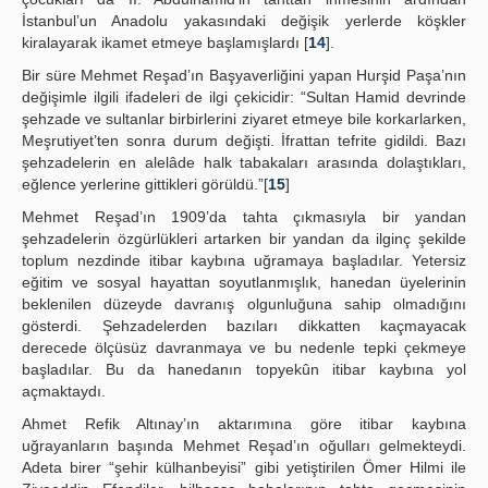
İstanbul’un Anadolu yakasındaki değişik yerlerde köşkler
kiralayarak ikamet etmeye başlamışlardı [
14
].
Bir süre Mehmet Reşad’ın Başyaverliğini yapan Hurşid Paşa’nın
değişimle ilgili ifadeleri de ilgi çekicidir: “Sultan Hamid devrinde
şehzade ve sultanlar birbirlerini ziyaret etmeye bile korkarlarken,
Meşrutiyet’ten sonra durum değişti. İfrattan tefrite gidildi. Bazı
şehzadelerin en alelâde halk tabakaları arasında dolaştıkları,
eğlence yerlerine gittikleri görüldü.”[
15
]
Mehmet Reşad’ın 1909’da tahta çıkmasıyla bir yandan
şehzadelerin özgürlükleri artarken bir yandan da ilginç şekilde
toplum nezdinde itibar kaybına uğramaya başladılar. Yetersiz
eğitim ve sosyal hayattan soyutlanmışlık, hanedan üyelerinin
beklenilen düzeyde davranış olgunluğuna sahip olmadığını
gösterdi. Şehzadelerden bazıları dikkatten kaçmayacak
derecede ölçüsüz davranmaya ve bu nedenle tepki çekmeye
başladılar. Bu da hanedanın topyekûn itibar kaybına yol
açmaktaydı.
Ahmet Refik Altınay’ın aktarımına göre itibar kaybına
uğrayanların başında Mehmet Reşad’ın oğulları gelmekteydi.
Adeta birer “şehir külhanbeyisi” gibi yetiştirilen Ömer Hilmi ile