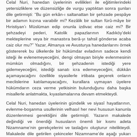
Celal Nuri, hanedan üyelerinin evlilikleri ile eğitimlerindeki
yetersizliklere ve düzensizliğe de vurgu yaptıktan sonra şunları
dile getirmişti: “Bu gün erkân-ı saltanattan bir şehzade pespâye
bir adamın kızına varabilir mi? Kezâlik bir sultan fürû-mâye bir
Hıristiyan’ı Müslüman edip onunla izdivac etse caiz mi? Bir
şehzadeyi pederi, Katolik papazlarının Kadıköy’deki
mekteplerine veya bir manastıra berâ-yı tahsil gönderse acaba
caiz olur mu?” Yazar, Almanya ve Avusturya hanedanlarını örnek
göstererek bu ülkelerde bir hükümdar evladının sadece kendi
isteği ile evlenemeyeceğini, dengi olmayan biriyle evlenmesinin
mümkün olmadığını, bir şehzadenin istediği yere
gidemeyeceğini, istediği sanatı icra edemeyeceğini, dükkân
açamayacağını özellikle siyasilerle irtibata geçerek onların
meclislerine katılamayacağını, kurallara uymayan üyelere
hükümdarın ceza verme yetkisinin bulunduğunu daha başka
misallerle anlatmakta, kıyaslamalarına devam etmekteydi.
Celal Nuri, hanedan üyelerinin gündelik ve siyasî hayatlarının,
evlenme-boşanma usullerinin velhasıl her nevi hususun kanunla
düzenlenmesi gerektiğini dile getirmişti. Yazarın makalede
değindiği ve önerdiği hususların önemli bir kısmı adeta
Nizamname’nin gerekçelerini ve taslağını oluşturur nitelikteydi.
Makalede dile getirilen çekinceler Nizamname’de aşağı yukarı