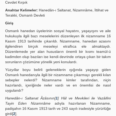
Cevdet Kırpık
Publication Policies
Anahtar Kelimeler:
Hanedân-ı Saltanat, Nizamnâme, İttihat ve
Terakki, Osmanlı Devleti
Guidelines
Giriş
Contact Us
Osmanlı hanedan üyelerinin sosyal hayatını, yaşayışını ve aile
hukukuyla ilgili bazı meselelerini düzenleyen ilk nizamname 16
Kasım 1913 tarihinde çıkarıldı. Nizamname, hanedan azasını
ilgilendiren birçok meseleyi etraflıca ele almaktaydı.
Düzenlemede yer alan hususların önemli bir kısmı teamül-ü
kadimden olup bazıları ise kendi devrinde ortaya çıkan bir takım
sorunların çözümüne yönelik yeni konulardı.
Yüzyıllar boyu belirli geleneklerin ışığında yaşayıp giden
Osmanlı hanedanıyla ilgili bir nizamname çıkarmayı gerekli kılan
sebepler nelerdi? Nizamname kimler tarafından, niçin
hazırlandı, içeriğinde neler vardı ve en önemlisi de nasıl
uygulandı?
Hanedân-ı Saltanat Âzâsının[
1
] Hâl ve Mevkileri ile Vazâifini
Tayin Eden Nizamnâme
adıyla hazırlanan Nizamname,
padişahın 16 Kasım 1913 tarih ve 243 sayılı iradesiyle yürürlüğe
girdi[
2
].