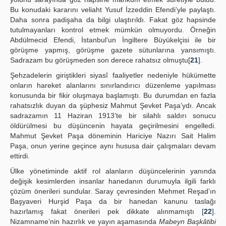
Bu konudaki kararını veliaht Yusuf İzzeddin Efendi’yle paylaştı.
Daha sonra padişaha da bilgi ulaştırıldı. Fakat göz hapsinde
tutulmayanları kontrol etmek mümkün olmuyordu. Örneğin
Abdülmecid Efendi, İstanbul’un İngiltere Büyükelçisi ile bir
görüşme yapmış, görüşme gazete sütunlarına yansımıştı.
Sadrazam bu görüşmeden son derece rahatsız olmuştu[
21
].
Şehzadelerin giriştikleri siyasî faaliyetler nedeniyle hükümette
onların hareket alanlarını sınırlandırıcı düzenleme yapılması
konusunda bir fikir oluşmaya başlamıştı. Bu durumdan en fazla
rahatsızlık duyan da şüphesiz Mahmut Şevket Paşa’ydı. Ancak
sadrazamın 11 Haziran 1913’te bir silahlı saldırı sonucu
öldürülmesi bu düşüncenin hayata geçirilmesini engelledi.
Mahmut Şevket Paşa döneminin Hariciye Nazırı Sait Halim
Paşa, onun yerine geçince aynı hususa dair çalışmaları devam
ettirdi.
Ülke yönetiminde aktif rol alanların düşüncelerinin yanında
değişik kesimlerden insanlar hanedanın durumuyla ilgili farklı
çözüm önerileri sundular. Saray çevresinden Mehmet Reşad’ın
Başyaveri Hurşid Paşa da bir hanedan kanunu taslağı
hazırlamış fakat önerileri pek dikkate alınmamıştı [
22
].
Nizamname’nin hazırlık ve yayın aşamasında
Mabeyn Başkâtibi