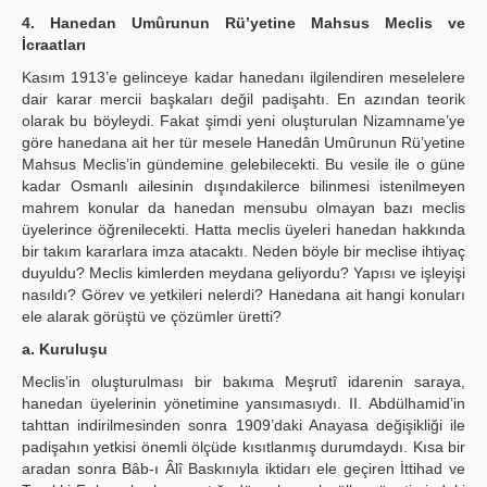
4. Hanedan Umûrunun Rü’yetine Mahsus Meclis ve
İcraatları
Kasım 1913’e gelinceye kadar hanedanı ilgilendiren meselelere
dair karar mercii başkaları değil padişahtı. En azından teorik
olarak bu böyleydi. Fakat şimdi yeni oluşturulan Nizamname’ye
göre hanedana ait her tür mesele Hanedân Umûrunun Rü’yetine
Mahsus Meclis’in gündemine gelebilecekti. Bu vesile ile o güne
kadar Osmanlı ailesinin dışındakilerce bilinmesi istenilmeyen
mahrem konular da hanedan mensubu olmayan bazı meclis
üyelerince öğrenilecekti. Hatta meclis üyeleri hanedan hakkında
bir takım kararlara imza atacaktı. Neden böyle bir meclise ihtiyaç
duyuldu? Meclis kimlerden meydana geliyordu? Yapısı ve işleyişi
nasıldı? Görev ve yetkileri nelerdi? Hanedana ait hangi konuları
ele alarak görüştü ve çözümler üretti?
a. Kuruluşu
Meclis’in oluşturulması bir bakıma Meşrutî idarenin saraya,
hanedan üyelerinin yönetimine yansımasıydı. II. Abdülhamid’in
tahttan indirilmesinden sonra 1909’daki Anayasa değişikliği ile
padişahın yetkisi önemli ölçüde kısıtlanmış durumdaydı. Kısa bir
aradan sonra Bâb-ı Âlî Baskınıyla iktidarı ele geçiren İttihad ve