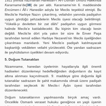
1922 yılında hazırlanan
Hanedân-ı Âl-i Osman Umuru Hakkında
Kararname
’de[
38
] de yer aldı. Kararname’nin 6. maddesinde
Encümen-i Âlî-i Hanedân
adıyla bir Meclis teşekkül etmişti. Bu
Meclis’te Harbiye Nazırı çıkarılmış, veliahdın yanında padişahın
uygun gördüğü şehzadelerin Meclis üyesi olacağı belirtilmişti.
“Vükelâ-yı devletten bir zat dâhi” padişahın uygun görmesi
halinde Meclis’e katılabilecekti. Bu kişinin kim olacağı kesin
değildi. Meclis’te dört yıla yakın bir süre ile Enver Paşa
tarafından temsil edilen Harbiye Nezareti’nin Meclis üyeliğinden
çıkarılması manidardı. Yeni Meclis’e padişah katılmayacak
başkanlığı vekâleten veliaht yürütecekti. Öte yandan sadrazam
ile şeyhülislamın üyelikleri devam ediyordu.
5. Doğum Tutanakları
Nizamname, hanedan üyelerinin hayatlarıyla ilgili önemli
hadiseleri düzenlemeyi hedeflediğinden doğumların da kayıt
altına alınması kaçınılmazdı. 9. maddeye göre doğumla ilgili
tutanaklar sadrazam ile şahit makamında olmak üzere padişah
tarafından seçilecek iki Meclis-i Âyân üyesi tarafından
düzenlenecekti.
Doğum tutanaklarının yapılmasında birçok amaç vardı.
Öncelikle Osmanlı veraset hukuku gereğince en yaşlı üyenin