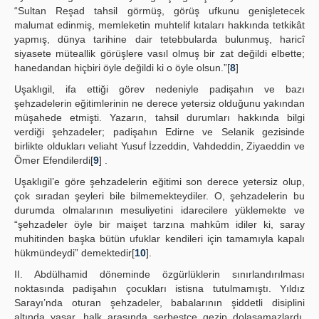
“Sultan Reşad tahsil görmüş, görüş ufkunu genişletecek
malumat edinmiş, memleketin muhtelif kıtaları hakkında tetkikât
yapmış, dünya tarihine dair tetebbularda bulunmuş, haricî
siyasete müteallik görüşlere vasıl olmuş bir zat değildi elbette;
hanedandan hiçbiri öyle değildi ki o öyle olsun.”[
8
]
Uşaklıgil, ifa ettiği görev nedeniyle padişahın ve bazı
şehzadelerin eğitimlerinin ne derece yetersiz olduğunu yakından
müşahede etmişti. Yazarın, tahsil durumları hakkında bilgi
verdiği şehzadeler; padişahın Edirne ve Selanik gezisinde
birlikte oldukları veliaht Yusuf İzzeddin, Vahdeddin, Ziyaeddin ve
Ömer Efendilerdi[
9
] .
Uşaklıgil’e göre şehzadelerin eğitimi son derece yetersiz olup,
çok sıradan şeyleri bile bilmemekteydiler. O, şehzadelerin bu
durumda olmalarının mesuliyetini idarecilere yüklemekte ve
“şehzadeler öyle bir maişet tarzına mahkûm idiler ki, saray
muhitinden başka bütün ufuklar kendileri için tamamıyla kapalı
hükmündeydi” demektedir[
10
].
II. Abdülhamid döneminde özgürlüklerin sınırlandırılması
noktasında padişahın çocukları istisna tutulmamıştı. Yıldız
Sarayı’nda oturan şehzadeler, babalarının şiddetli disiplini
altında yaşar, halk arasında serbestçe gezip dolaşamazlardı.