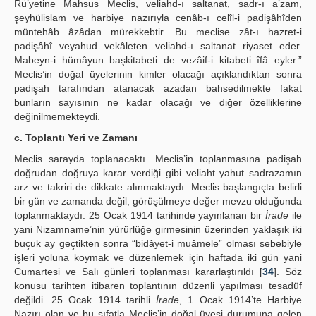
Rü’yetine Mahsus Meclis, veliahd-ı saltanat, sadr-ı a’zam,
şeyhülislam ve harbiye nazırıyla cenâb-ı celîl-i padişâhîden
müntehâb âzâdan mürekkebtir. Bu meclise zât-ı hazret-i
padişâhî veyahud vekâleten veliahd-ı saltanat riyaset eder.
Mabeyn-i hümâyun başkitabeti de vezâif-i kitabeti îfâ eyler.”
Meclis’in doğal üyelerinin kimler olacağı açıklandıktan sonra
padişah tarafından atanacak azadan bahsedilmekte fakat
bunların sayısının ne kadar olacağı ve diğer özelliklerine
değinilmemekteydi.
c. Toplantı Yeri ve Zamanı
Meclis sarayda toplanacaktı. Meclis’in toplanmasına padişah
doğrudan doğruya karar verdiği gibi veliaht yahut sadrazamın
arz ve takriri de dikkate alınmaktaydı. Meclis başlangıçta belirli
bir gün ve zamanda değil, görüşülmeye değer mevzu olduğunda
toplanmaktaydı. 25 Ocak 1914 tarihinde yayınlanan bir
İrade
ile
yani Nizamname’nin yürürlüğe girmesinin üzerinden yaklaşık iki
buçuk ay geçtikten sonra “bidâyet-i muâmele” olması sebebiyle
işleri yoluna koymak ve düzenlemek için haftada iki gün yani
Cumartesi ve Salı günleri toplanması kararlaştırıldı [
34
]. Söz
konusu tarihten itibaren toplantının düzenli yapılması tesadüf
değildi. 25 Ocak 1914 tarihli
İrade
, 1 Ocak 1914’te Harbiye
Nazırı olan ve bu sıfatla Meclis’in doğal üyesi durumuna gelen