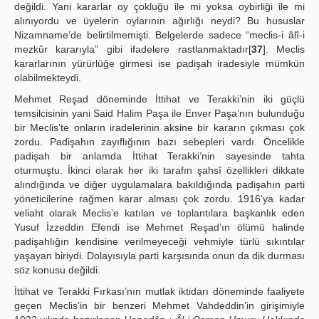
değildi. Yani kararlar oy çokluğu ile mi yoksa oybirliği ile mi
alınıyordu ve üyelerin oylarının ağırlığı neydi? Bu hususlar
Nizamname’de belirtilmemişti. Belgelerde sadece “meclis-i âlî-i
mezkûr kararıyla” gibi ifadelere rastlanmaktadır[
37
]. Meclis
kararlarının yürürlüğe girmesi ise padişah iradesiyle mümkün
olabilmekteydi.
Mehmet Reşad döneminde İttihat ve Terakki’nin iki güçlü
temsilcisinin yani Said Halim Paşa ile Enver Paşa’nın bulunduğu
bir Meclis’te onların iradelerinin aksine bir kararın çıkması çok
zordu. Padişahın zayıflığının bazı sebepleri vardı. Öncelikle
padişah bir anlamda İttihat Terakki’nin sayesinde tahta
oturmuştu. İkinci olarak her iki tarafın şahsî özellikleri dikkate
alındığında ve diğer uygulamalara bakıldığında padişahın parti
yöneticilerine rağmen karar alması çok zordu. 1916’ya kadar
veliaht olarak Meclis’e katılan ve toplantılara başkanlık eden
Yusuf İzzeddin Efendi ise Mehmet Reşad’ın ölümü halinde
padişahlığın kendisine verilmeyeceği vehmiyle türlü sıkıntılar
yaşayan biriydi. Dolayısıyla parti karşısında onun da dik durması
söz konusu değildi.
İttihat ve Terakki Fırkası’nın mutlak iktidarı döneminde faaliyete
geçen Meclis’in bir benzeri Mehmet Vahdeddin’in girişimiyle