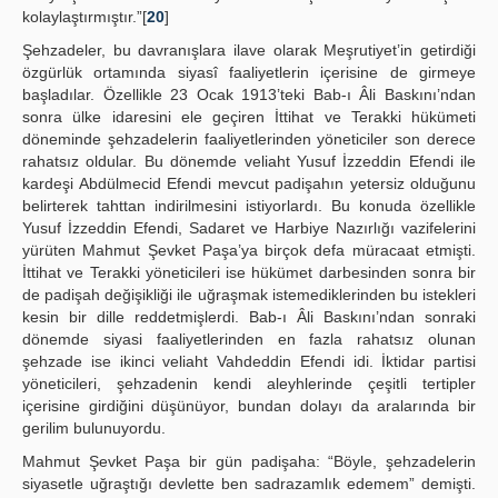
kolaylaştırmıştır.”[
20
]
Şehzadeler, bu davranışlara ilave olarak Meşrutiyet’in getirdiği
özgürlük ortamında siyasî faaliyetlerin içerisine de girmeye
başladılar. Özellikle 23 Ocak 1913’teki Bab-ı Âli Baskını’ndan
sonra ülke idaresini ele geçiren İttihat ve Terakki hükümeti
döneminde şehzadelerin faaliyetlerinden yöneticiler son derece
rahatsız oldular. Bu dönemde veliaht Yusuf İzzeddin Efendi ile
kardeşi Abdülmecid Efendi mevcut padişahın yetersiz olduğunu
belirterek tahttan indirilmesini istiyorlardı. Bu konuda özellikle
Yusuf İzzeddin Efendi, Sadaret ve Harbiye Nazırlığı vazifelerini
yürüten Mahmut Şevket Paşa’ya birçok defa müracaat etmişti.
İttihat ve Terakki yöneticileri ise hükümet darbesinden sonra bir
de padişah değişikliği ile uğraşmak istemediklerinden bu istekleri
kesin bir dille reddetmişlerdi. Bab-ı Âli Baskını’ndan sonraki
dönemde siyasi faaliyetlerinden en fazla rahatsız olunan
şehzade ise ikinci veliaht Vahdeddin Efendi idi. İktidar partisi
yöneticileri, şehzadenin kendi aleyhlerinde çeşitli tertipler
içerisine girdiğini düşünüyor, bundan dolayı da aralarında bir
gerilim bulunuyordu.
Mahmut Şevket Paşa bir gün padişaha: “Böyle, şehzadelerin
siyasetle uğraştığı devlette ben sadrazamlık edemem” demişti.