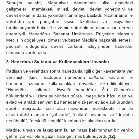
Sonuçta veliaht, Meşrutiyet döneminde ülke dışındaki
gelişmeleri, memleketi, milleti, devleti, devlet yönetimini ve
devlet erkânını daha yakından tanımaya başladı. Nizamname ile
veliahdın yeri padişahın kişisel özellikleri ve inisiyatifine
bırakılmayarak hukuki bir zemine oturtulmuş olması son derece
önemliydi. Hanedân-ı Saltanat Umûrunun Rü’yetine Mahsus
Meclis’in doğal üyesi olması ve bazen Meclis’e başkanlık etmesi,
padişah olduğunda devlet çarkının işleyişinden haberdar
olmasına vesile oldu.
3. Hanedan-ı Saltanat ve Kullanacakları Unvanlar
Padişah ve veliahttan sonra hanedanla ilgili diğer kavramlara yer
verilmişti. İkinci maddede
hanedan-ı saltanat
kavramı ile
hanedan azasının kullanacakları unvanlar zikredilmekteydi:
“Hanedân-ı saltanat: Evvelâ hanedân-ı Âl-i Osman’ın
hükümdarân-ı i’zâmı sulbünden sûret-i meşruâda hâsıl olan ve
evlâd ve ahfâd; saniyen bu hanedân-ı zî-şan evlâd-ı zükûrundan
sûret-i meşruâda hâsıl olan nisvândan mürekkebtir. Her iki
cihete dâhil olanların “şehzade”, “sultan” unvanına ve “devletlü
necâbetlü”, “devletlü ismetlü” lakabına istihkakları vardır.”
Madde, unvan ve lakapların kullanılması bakımından bir yenilik
getirmiyor var olanı yazılı hale getirmiş bulunuyordu[
32
].