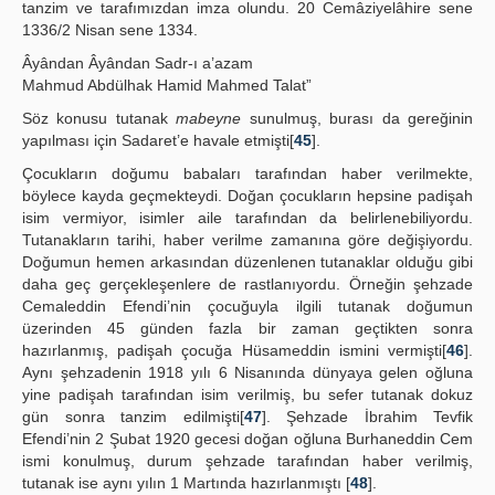
tanzim ve tarafımızdan imza olundu. 20 Cemâziyelâhire sene
1336/2 Nisan sene 1334.
Âyândan Âyândan Sadr-ı a’azam
Mahmud Abdülhak Hamid Mahmed Talat”
Söz konusu tutanak
mabeyne
sunulmuş, burası da gereğinin
yapılması için Sadaret’e havale etmişti[
45
].
Çocukların doğumu babaları tarafından haber verilmekte,
böylece kayda geçmekteydi. Doğan çocukların hepsine padişah
isim vermiyor, isimler aile tarafından da belirlenebiliyordu.
Tutanakların tarihi, haber verilme zamanına göre değişiyordu.
Doğumun hemen arkasından düzenlenen tutanaklar olduğu gibi
daha geç gerçekleşenlere de rastlanıyordu. Örneğin şehzade
Cemaleddin Efendi’nin çocuğuyla ilgili tutanak doğumun
üzerinden 45 günden fazla bir zaman geçtikten sonra
hazırlanmış, padişah çocuğa Hüsameddin ismini vermişti[
46
].
Aynı şehzadenin 1918 yılı 6 Nisanında dünyaya gelen oğluna
yine padişah tarafından isim verilmiş, bu sefer tutanak dokuz
gün sonra tanzim edilmişti[
47
]. Şehzade İbrahim Tevfik
Efendi’nin 2 Şubat 1920 gecesi doğan oğluna Burhaneddin Cem
ismi konulmuş, durum şehzade tarafından haber verilmiş,
tutanak ise aynı yılın 1 Martında hazırlanmıştı [
48
].