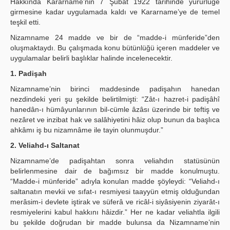
Hakkında Kararnâme’nin 7 Şubat 1922 tarihinde yürürlüğe
girmesine kadar uygulamada kaldı ve Kararname’ye de temel
teşkil etti.
Nizamname 24 madde ve bir de “madde-i münferide”den
oluşmaktaydı. Bu çalışmada konu bütünlüğü içeren maddeler ve
uygulamalar belirli başlıklar halinde incelenecektir.
1. Padişah
Nizamname’nin birinci maddesinde padişahın hanedan
nezdindeki yeri şu şekilde belirtilmişti: “Zât-ı hazret-i padişâhî
hanedân-ı hümâyunlarının bil-cümle âzâsı üzerinde bir teftiş ve
nezâret ve inzibat hak ve salâhiyetini hâiz olup bunun da başlıca
ahkâmı iş bu nizamnâme ile tayin olunmuşdur.”
2. Veliahd-ı Saltanat
Nizamname’de padişahtan sonra veliahdın statüsünün
belirlenmesine dair de bağımsız bir madde konulmuştu.
“Madde-i münferide” adıyla konulan madde şöyleydi: “Veliahd-ı
saltanatın mevkii ve sıfat-ı resmiyesi taayyün etmiş olduğundan
merâsim-i devlete iştirak ve süferâ ve ricâl-i siyâsiyenin ziyarât-ı
resmiyelerini kabul hakkını hâizdir.” Her ne kadar veliahtla ilgili
bu şekilde doğrudan bir madde bulunsa da Nizamname’nin