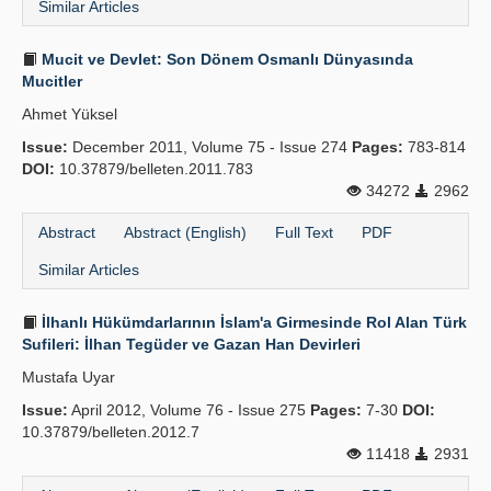
Similar Articles
Mucit ve Devlet: Son Dönem Osmanlı Dünyasında
Mucitler
Ahmet Yüksel
Issue:
December 2011, Volume 75 - Issue 274
Pages:
783-814
DOI:
10.37879/belleten.2011.783
34272
2962
Abstract
Abstract (English)
Full Text
PDF
Similar Articles
İlhanlı Hükümdarlarının İslam'a Girmesinde Rol Alan Türk
Sufileri: İlhan Tegüder ve Gazan Han Devirleri
Mustafa Uyar
Issue:
April 2012, Volume 76 - Issue 275
Pages:
7-30
DOI:
10.37879/belleten.2012.7
11418
2931