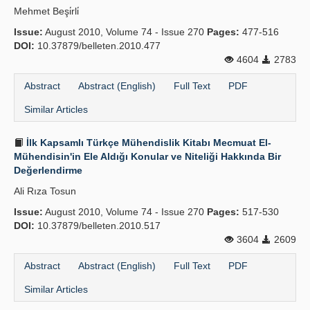
Mehmet Beşi̇rli̇
Publication Policies
Issue:
August 2010, Volume 74 - Issue 270
Pages:
477-516
DOI:
Guidelines
10.37879/belleten.2010.477
4604
2783
Contact Us
Abstract
Abstract (English)
Full Text
PDF
Similar Articles
İlk Kapsamlı Türkçe Mühendislik Kitabı Mecmuat El-
Mühendisin'in Ele Aldığı Konular ve Niteliği Hakkında Bir
Değerlendirme
Ali Rıza Tosun
Issue:
August 2010, Volume 74 - Issue 270
Pages:
517-530
DOI:
10.37879/belleten.2010.517
3604
2609
Abstract
Abstract (English)
Full Text
PDF
Similar Articles