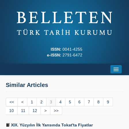
ISSN:
0041-4255
e-ISSN:
2791-6472
Home
Similar Articles
About
<<
Journal Boards
<
1
2
3
4
5
6
7
8
9
10
11
12
>
>>
Writing Rules
XIX. Yüzyılın İlk Yarısında Tokat'ta Fiyatlar
Principles