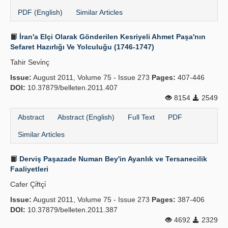
PDF (English)
Similar Articles
İran'a Elçi Olarak Gönderilen Kesriyeli Ahmet Paşa'nın
Sefaret Hazırlığı Ve Yolculuğu (1746-1747)
Tahir Sevi̇nç
Issue:
August 2011, Volume 75 - Issue 273
Pages:
407-446
DOI:
10.37879/belleten.2011.407
8154
2549
Abstract
Abstract (English)
Full Text
PDF
Similar Articles
Derviş Paşazade Numan Bey'in Ayanlık ve Tersanecilik
Faaliyetleri
Cafer Çi̇ftçi̇
Issue:
August 2011, Volume 75 - Issue 273
Pages:
387-406
DOI:
10.37879/belleten.2011.387
4692
2329