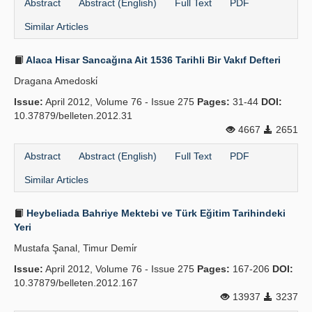
Abstract
Abstract (English)
Full Text
PDF
Similar Articles
Alaca Hisar Sancağına Ait 1536 Tarihli Bir Vakıf Defteri
Dragana Amedoski̇
Issue:
April 2012, Volume 76 - Issue 275
Pages:
31-44
DOI:
10.37879/belleten.2012.31
4667
2651
Abstract
Abstract (English)
Full Text
PDF
Similar Articles
Heybeliada Bahriye Mektebi ve Türk Eğitim Tarihindeki
Yeri
Mustafa Şanal, Timur Demi̇r
Issue:
April 2012, Volume 76 - Issue 275
Pages:
167-206
DOI:
10.37879/belleten.2012.167
13937
3237