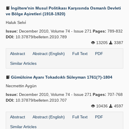
İngiltere'nin Musul Politikası Karşısında Osmanlı Devleti
ve Bölge Aşiretleri (1918-1920)
Haluk Selvi̇
Issue:
December 2010, Volume 74 - Issue 271
Pages:
789-832
DOI:
10.37879/belleten.2010.789
13205
3387
Abstract
Abstract (English)
Full Text
PDF
Similar Articles
Gümülcine Ayanı Tokadcıklı Süleyman 1761(?)-1804
Necmettin Aygün
Issue:
December 2010, Volume 74 - Issue 271
Pages:
707-768
DOI:
10.37879/belleten.2010.707
10436
4597
Abstract
Abstract (English)
Full Text
PDF
Similar Articles