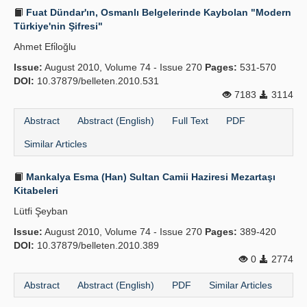
Fuat Dündar'ın, Osmanlı Belgelerinde Kaybolan "Modern
Türkiye'nin Şifresi"
Ahmet Efi̇loğlu
Issue:
August 2010, Volume 74 - Issue 270
Pages:
531-570
DOI:
10.37879/belleten.2010.531
7183
3114
Abstract
Abstract (English)
Full Text
PDF
Similar Articles
Mankalya Esma (Han) Sultan Camii Haziresi Mezartaşı
Kitabeleri
Lütfi Şeyban
Issue:
August 2010, Volume 74 - Issue 270
Pages:
389-420
DOI:
10.37879/belleten.2010.389
0
2774
Abstract
Abstract (English)
PDF
Similar Articles