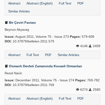
Abstract
Abstract (English)
Full Text
PDF
Similar Articles
Bir Çeviri Faciası
Beynun Akyavaş
Issue:
August 2011, Volume 75 - Issue 273
Pages:
579-608
DOI:
10.37879/belleten.2011.579
4146
2409
Abstract
Full Text
PDF
Similar Articles
Osmanlı Devleti Zamanında Kocaeli Ormanları
Resül Nari̇n
Issue:
December 2011, Volume 75 - Issue 274
Pages:
769-782
DOI:
10.37879/belleten.2011.769
6274
2580
Abstract
Abstract (English)
Full Text
PDF