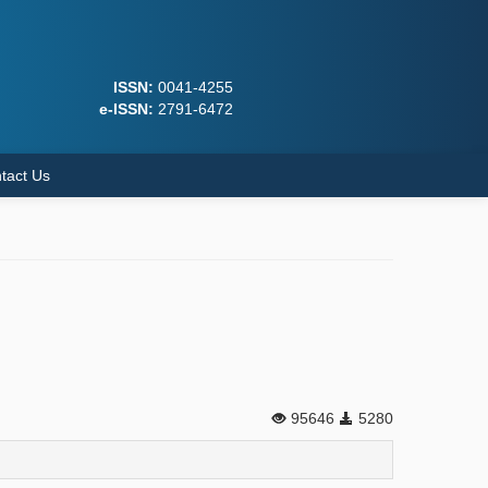
ISSN:
0041-4255
e-ISSN:
2791-6472
tact Us
95646
5280