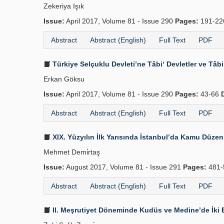
Zekeriya Işık
Issue:
April 2017, Volume 81 - Issue 290
Pages:
191-2
Abstract
Abstract (English)
Full Text
PDF
Türkiye Selçuklu Devleti’ne Tâbi‘ Devletler ve Tâb
Erkan Göksu
Issue:
April 2017, Volume 81 - Issue 290
Pages:
43-66
Abstract
Abstract (English)
Full Text
PDF
XIX. Yüzyılın İlk Yarısında İstanbul’da Kamu Düze
Mehmet Demi̇rtaş
Issue:
August 2017, Volume 81 - Issue 291
Pages:
481-
Abstract
Abstract (English)
Full Text
PDF
II. Meşrutiyet Döneminde Kudüs ve Medine’de İki E