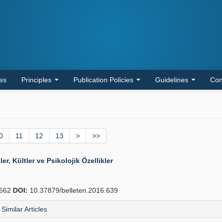
les
Principles
Publication Policies
Guidelines
Con
0
11
12
13
>
>>
r, Kültler ve Psikolojik Özellikler
662
DOI:
10.37879/belleten.2016.639
Similar Articles