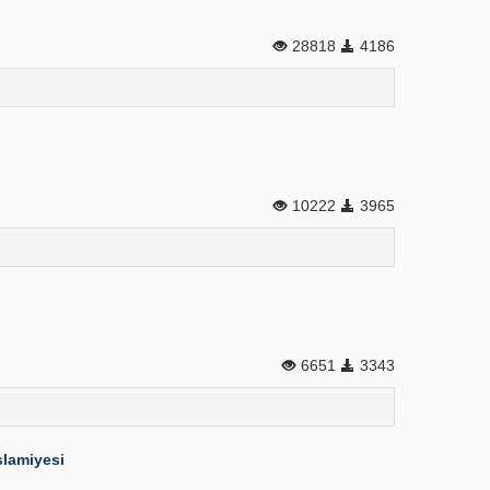
28818
4186
10222
3965
6651
3343
slamiyesi