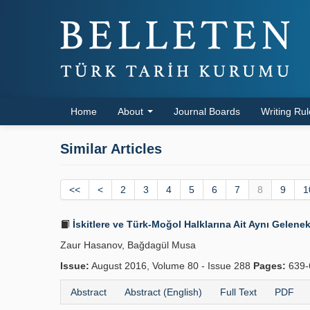
Home
About
Journal Boards
Writing Ru
Similar Articles
<<
<
2
3
4
5
6
7
8
9
1
İskitlere ve Türk-Moğol Halklarına Ait Aynı Gelenekle
Zaur Hasanov, Bağdagül Musa
Issue:
August 2016, Volume 80 - Issue 288
Pages:
639-
Abstract
Abstract (English)
Full Text
PDF