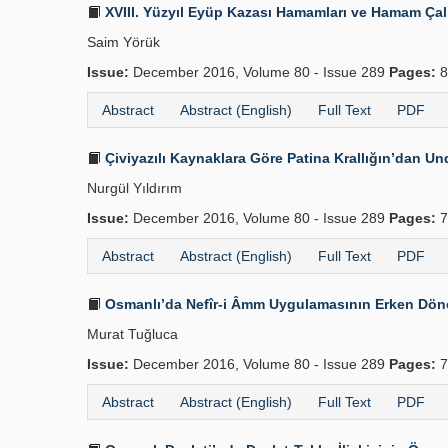
XVIII. Yüzyıl Eyüp Kazası Hamamları ve Hamam Çalı
Saim Yörük
Issue:
December 2016, Volume 80 - Issue 289
Pages:
8
Abstract
Abstract (English)
Full Text
PDF
Çiviyazılı Kaynaklara Göre Patina Krallığın’dan Unq
Nurgül Yıldırım
Issue:
December 2016, Volume 80 - Issue 289
Pages:
7
Abstract
Abstract (English)
Full Text
PDF
Osmanlı’da Nefîr-i Âmm Uygulamasının Erken Dön
Murat Tuğluca
Issue:
December 2016, Volume 80 - Issue 289
Pages:
7
Abstract
Abstract (English)
Full Text
PDF