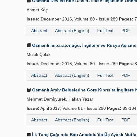
Osmanlı Devleti’nde Devlet-Tekke İlişkisinin Önemli 
Ahmet Köç
Issue:
December 2016, Volume 80 - Issue 289
Pages:
7
Abstract
Abstract (English)
Full Text
PDF
Osmanlı İmparatorluğu, İngiltere ve Rusya Açısın
Melek Çolak
Issue:
December 2016, Volume 80 - Issue 289
Pages:
8
Abstract
Abstract (English)
Full Text
PDF
Osmanlı Arşiv Belgelerine Göre Kıbrıs’ta İngilter
Mehmet Demi̇ryürek, Hakan Yazar
Issue:
April 2017, Volume 81 - Issue 290
Pages:
89-13
Abstract
Abstract (English)
Full Text
PDF
İlk Tunç Çağı’nda Batı Anadolu’da Üç Ayaklı Mutfak