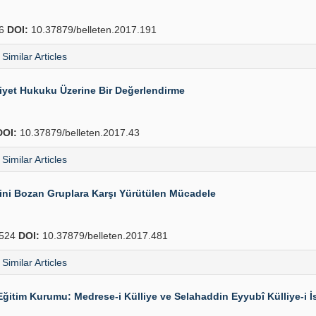
26
DOI:
10.37879/belleten.2017.191
Similar Articles
iiyet Hukuku Üzerine Bir Değerlendirme
DOI:
10.37879/belleten.2017.43
Similar Articles
nini Bozan Gruplara Karşı Yürütülen Mücadele
524
DOI:
10.37879/belleten.2017.481
Similar Articles
ğitim Kurumu: Medrese-i Külliye ve Selahaddin Eyyubî Külliye-i İ