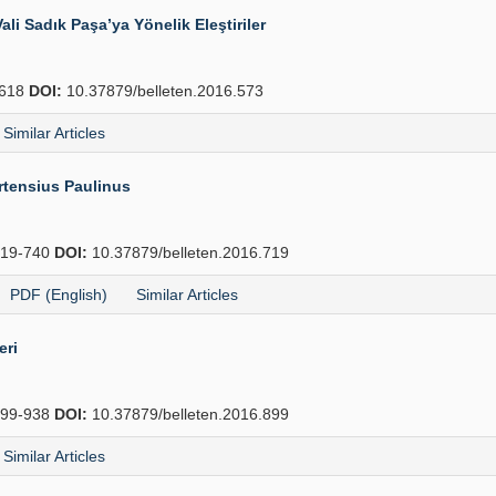
i Sadık Paşa’ya Yönelik Eleştiriler
618
DOI:
10.37879/belleten.2016.573
Similar Articles
rtensius Paulinus
19-740
DOI:
10.37879/belleten.2016.719
PDF (English)
Similar Articles
eri
99-938
DOI:
10.37879/belleten.2016.899
Similar Articles