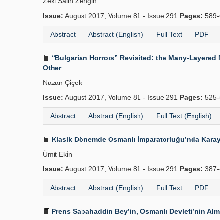
Zeki Salih Zengi̇n
Issue:
August 2017, Volume 81 - Issue 291
Pages:
589-
Abstract
Abstract (English)
Full Text
PDF
“Bulgarian Horrors” Revisited: the Many-Layered Man
Other
Nazan Çi̇çek
Issue:
August 2017, Volume 81 - Issue 291
Pages:
525-
Abstract
Abstract (English)
Full Text (English)
Klasik Dönemde Osmanlı İmparatorluğu’nda Karayolu
Ümit Eki̇n
Issue:
August 2017, Volume 81 - Issue 291
Pages:
387-
Abstract
Abstract (English)
Full Text
PDF
Prens Sabahaddin Bey’in, Osmanlı Devleti’nin Alma