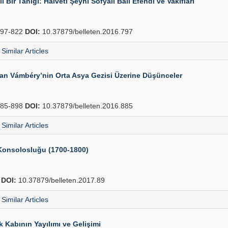
Bir Tanığı: Halveti Şeyhi Sofyalı Bâlî Efendi ve Vakıfları
97-822
DOI:
10.37879/belleten.2016.797
Similar Articles
dan Vámbéry’nin Orta Asya Gezisi Üzerine Düşünceler
85-898
DOI:
10.37879/belleten.2016.885
Similar Articles
e Konsolosluğu (1700-1800)
4
DOI:
10.37879/belleten.2017.89
Similar Articles
 Kabının Yayılımı ve Gelişimi