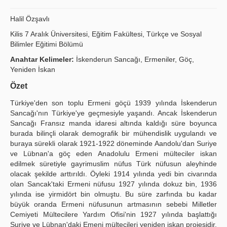
Publication Policies
Halil Özşavlı
Guidelines
Kilis 7 Aralık Üniversitesi, Eğitim Fakültesi, Türkçe ve Sosyal
Bilimler Eğitimi Bölümü
Contact Us
Anahtar Kelimeler:
İskenderun Sancağı, Ermeniler, Göç,
Yeniden İskan
Özet
Türkiye'den son toplu Ermeni göçü 1939 yılında İskenderun
Sancağı'nın Türkiye'ye geçmesiyle yaşandı. Ancak İskenderun
Sancağı Fransız manda idaresi altında kaldığı süre boyunca
burada bilinçli olarak demografik bir mühendislik uygulandı ve
buraya sürekli olarak 1921-1922 döneminde Aandolu'dan Suriye
ve Lübnan'a göç eden Anadolulu Ermeni mülteciler iskan
edilmek süretiyle gayrimuslim nüfus Türk nüfusun aleyhinde
olacak şekilde arttırıldı. Öyleki 1914 yılında yedi bin civarında
olan Sancak'taki Ermeni nüfusu 1927 yılında dokuz bin, 1936
yılında ise yirmidört bin olmuştu. Bu süre zarfında bu kadar
büyük oranda Ermeni nüfusunun artmasının sebebi Milletler
Cemiyeti Mültecilere Yardım Ofisi'nin 1927 yılında başlattığı
Suriye ve Lübnan'daki Emeni mültecileri yeniden iskan projesidir.