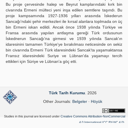
Bu proje çervesinde halep ve Beyrut kamplarındaki kırk bin
civarında Ermeni mülteci yeni inşa edilen semtlere taşındı. Bu
proje kampsamında 1927-1936 yılları arasında İskederun
Sancağı'ndaki şehir merkezleri ile kırsal alanlara toplmada on üç
bin Ermeni iskan edildi. Ancak önce 1938 yılında Türkiye ve
Fransa arasında yapılan antlaşma gereği Türk ordusunun
İskednerun Sancağı'na girmesi ve 1939 yılında Sancak'ın
idaresinini tamamen Türkiye'ye bırakılması neticesinde on sekiz
bin civarında Ermeni Türk idaresindeki Sancak'ta yaşamaktansa
Fransız idaresindeki Suriye ve Lübnan'da yaşamayı tercih
ettikleri için Süriye ve Lübnan'a göç etti.
Türk Tarih Kurumu
. 2026
Other Journals:
Belgeler
·
Höyük
Studies in this journal are licensed under
Creative Commons Attribution-NonCommercial
4.0 International (CC BY-NC 4.0)
.