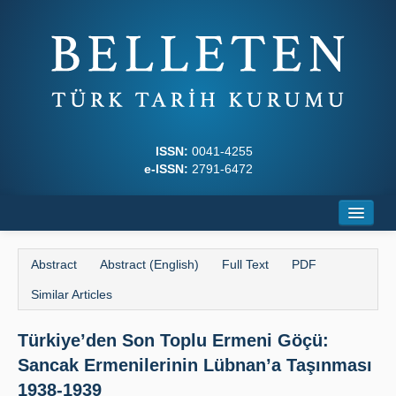
ISSN:
0041-4255
e-ISSN:
2791-6472
Home
Abstract
Abstract (English)
Full Text
PDF
About
Similar Articles
Journal Boards
Türkiye’den Son Toplu Ermeni Göçü:
Writing Rules
Sancak Ermenilerinin Lübnan’a Taşınması
Principles
1938-1939