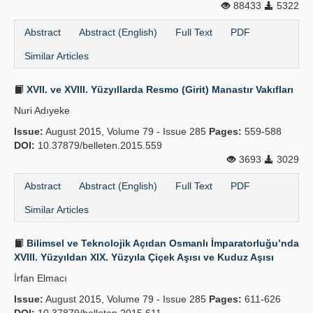
88433
5322
Abstract
Abstract (English)
Full Text
PDF
Similar Articles
XVII. ve XVIII. Yüzyıllarda Resmo (Girit) Manastır Vakıfları
Nuri Adıyeke
Issue:
August 2015, Volume 79 - Issue 285
Pages:
559-588
DOI:
10.37879/belleten.2015.559
3693
3029
Abstract
Abstract (English)
Full Text
PDF
Similar Articles
Bilimsel ve Teknolojik Açıdan Osmanlı İmparatorluğu’nda
XVIII. Yüzyıldan XIX. Yüzyıla Çiçek Aşısı ve Kuduz Aşısı
İrfan Elmacı
Issue:
August 2015, Volume 79 - Issue 285
Pages:
611-626