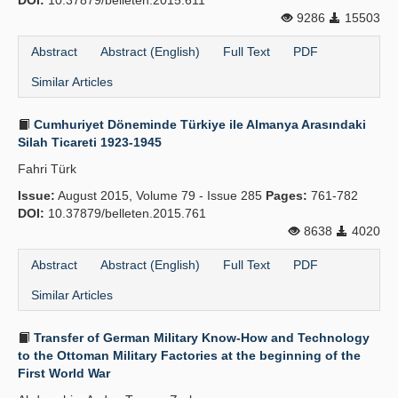
DOI:
10.37879/belleten.2015.611
9286
15503
Abstract
Abstract (English)
Full Text
PDF
Similar Articles
Cumhuriyet Döneminde Türkiye ile Almanya Arasındaki
Silah Ticareti 1923-1945
Fahri Türk
Issue:
August 2015, Volume 79 - Issue 285
Pages:
761-782
DOI:
10.37879/belleten.2015.761
8638
4020
Abstract
Abstract (English)
Full Text
PDF
Similar Articles
Transfer of German Military Know-How and Technology
to the Ottoman Military Factories at the beginning of the
First World War