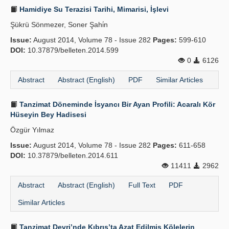
Hamidiye Su Terazisi Tarihi, Mimarisi, İşlevi
Şükrü Sönmezer, Soner Şahi̇n
Issue:
August 2014, Volume 78 - Issue 282
Pages:
599-610
DOI:
10.37879/belleten.2014.599
0
6126
Abstract
Abstract (English)
PDF
Similar Articles
Tanzimat Döneminde İsyancı Bir Ayan Profili: Acaralı Kör
Hüseyin Bey Hadisesi
Özgür Yılmaz
Issue:
August 2014, Volume 78 - Issue 282
Pages:
611-658
DOI:
10.37879/belleten.2014.611
11411
2962
Abstract
Abstract (English)
Full Text
PDF
Similar Articles
Tanzimat Devri’nde Kıbrıs’ta Azat Edilmiş Kölelerin