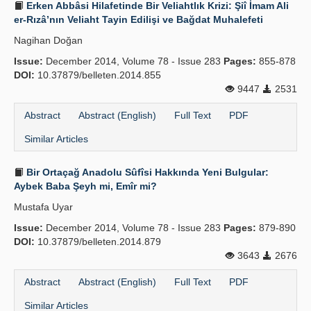
Erken Abbâsi Hilafetinde Bir Veliahtlık Krizi: Şiî İmam Ali
er-Rızâ’nın Veliaht Tayin Edilişi ve Bağdat Muhalefeti
Nagihan Doğan
Issue:
December 2014, Volume 78 - Issue 283
Pages:
855-878
DOI:
10.37879/belleten.2014.855
9447
2531
Abstract
Abstract (English)
Full Text
PDF
Similar Articles
Bir Ortaçağ Anadolu Sûfîsi Hakkında Yeni Bulgular:
Aybek Baba Şeyh mi, Emîr mi?
Mustafa Uyar
Issue:
December 2014, Volume 78 - Issue 283
Pages:
879-890
DOI:
10.37879/belleten.2014.879
3643
2676
Abstract
Abstract (English)
Full Text
PDF
Similar Articles