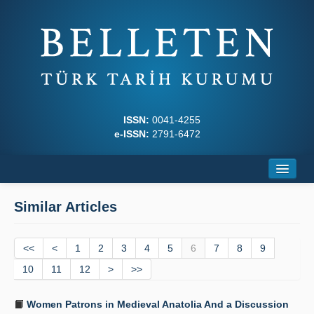
ISSN:
0041-4255
e-ISSN:
2791-6472
Home
Similar Articles
About
<<
Journal Boards
<
1
2
3
4
5
6
7
8
9
10
11
12
>
>>
Writing Rules
Women Patrons in Medieval Anatolia And a Discussion
Principles