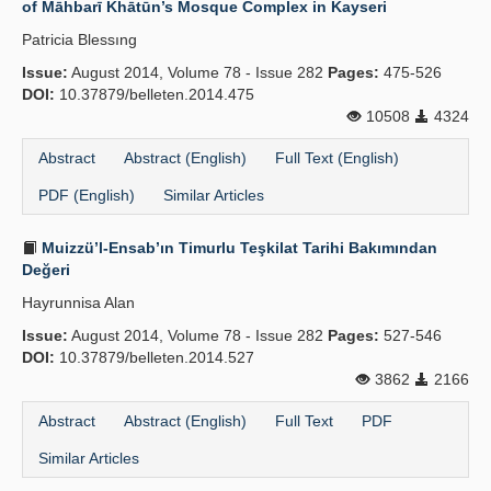
of Māhbarī Khātūn’s Mosque Complex in Kayseri
Publication Policies
Patricia Blessıng
Issue:
Guidelines
August 2014, Volume 78 - Issue 282
Pages:
475-526
DOI:
10.37879/belleten.2014.475
Contact Us
10508
4324
Abstract
Abstract (English)
Full Text (English)
PDF (English)
Similar Articles
Muizzü’l-Ensab’ın Timurlu Teşkilat Tarihi Bakımından
Değeri
Hayrunnisa Alan
Issue:
August 2014, Volume 78 - Issue 282
Pages:
527-546
DOI:
10.37879/belleten.2014.527
3862
2166
Abstract
Abstract (English)
Full Text
PDF
Similar Articles