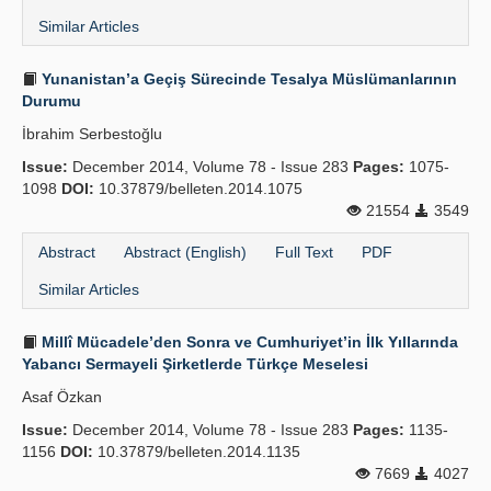
Similar Articles
Yunanistan’a Geçiş Sürecinde Tesalya Müslümanlarının
Durumu
İbrahim Serbestoğlu
Issue:
December 2014, Volume 78 - Issue 283
Pages:
1075-
1098
DOI:
10.37879/belleten.2014.1075
21554
3549
Abstract
Abstract (English)
Full Text
PDF
Similar Articles
Millî Mücadele’den Sonra ve Cumhuriyet’in İlk Yıllarında
Yabancı Sermayeli Şirketlerde Türkçe Meselesi
Asaf Özkan
Issue:
December 2014, Volume 78 - Issue 283
Pages:
1135-
1156
DOI:
10.37879/belleten.2014.1135
7669
4027