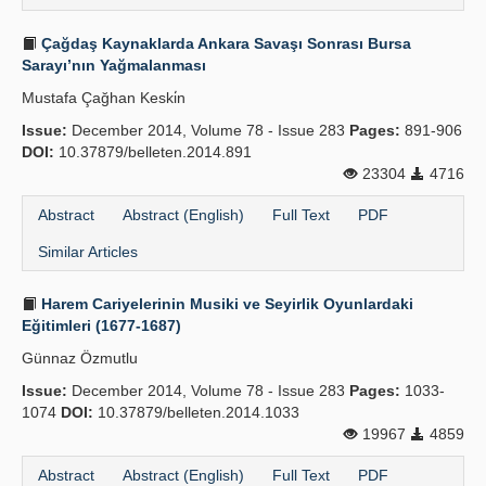
Çağdaş Kaynaklarda Ankara Savaşı Sonrası Bursa
Sarayı’nın Yağmalanması
Mustafa Çağhan Keski̇n
Issue:
December 2014, Volume 78 - Issue 283
Pages:
891-906
DOI:
10.37879/belleten.2014.891
23304
4716
Abstract
Abstract (English)
Full Text
PDF
Similar Articles
Harem Cariyelerinin Musiki ve Seyirlik Oyunlardaki
Eğitimleri (1677-1687)
Günnaz Özmutlu
Issue:
December 2014, Volume 78 - Issue 283
Pages:
1033-
1074
DOI:
10.37879/belleten.2014.1033
19967
4859
Abstract
Abstract (English)
Full Text
PDF