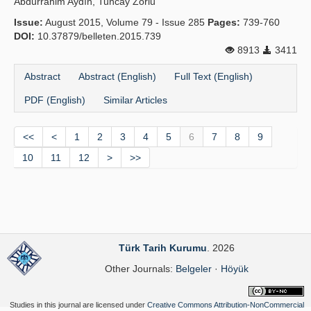
Abdurrahim Aydın, Tuncay Zorlu
Issue:
August 2015, Volume 79 - Issue 285
Pages:
739-760
DOI:
10.37879/belleten.2015.739
8913
3411
Abstract
Abstract (English)
Full Text (English)
PDF (English)
Similar Articles
<<
<
1
2
3
4
5
6
7
8
9
10
11
12
>
>>
Türk Tarih Kurumu
. 2026
Other Journals:
Belgeler
·
Höyük
Studies in this journal are licensed under
Creative Commons Attribution-NonCommercial