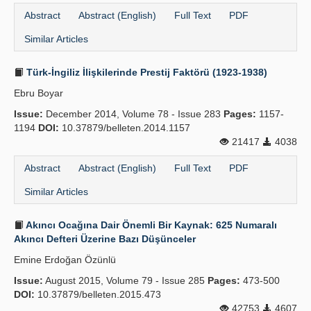
Abstract
Abstract (English)
Full Text
PDF
Similar Articles
Türk-İngiliz İlişkilerinde Prestij Faktörü (1923-1938)
Ebru Boyar
Issue:
December 2014, Volume 78 - Issue 283
Pages:
1157-
1194
DOI:
10.37879/belleten.2014.1157
21417
4038
Abstract
Abstract (English)
Full Text
PDF
Similar Articles
Akıncı Ocağına Dair Önemli Bir Kaynak: 625 Numaralı
Akıncı Defteri Üzerine Bazı Düşünceler
Emine Erdoğan Özünlü
Issue:
August 2015, Volume 79 - Issue 285
Pages:
473-500
DOI:
10.37879/belleten.2015.473
42753
4607