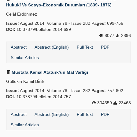
Hukukî Ve Sosyo-Ekonomik Durumları (1839- 1876)
Celâl Erdönmez
Issue:
August 2014, Volume 78 - Issue 282
Pages:
699-756
DOI:
10.37879/belleten.2014.699
8077
2896
Abstract
Abstract (English)
Full Text
PDF
Similar Articles
Mustafa Kemal Atatürk’ün Mal Varlığı
Gültekin Kamil Bi̇rli̇k
Issue:
August 2014, Volume 78 - Issue 282
Pages:
757-802
DOI:
10.37879/belleten.2014.757
304359
23468
Abstract
Abstract (English)
Full Text
PDF
Similar Articles