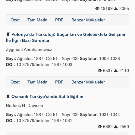
19199
2065
Özet
Tam Metin
PDF
Benzer Makaleler
Polonya'da Türkoloji: Başarıları ve Gelecekteki Gelişimi
İle İlgili Bazı Sorunlar
Zygmunt Abrahamowıcz
Sayı:
Ağustos 1987, Cilt 51 - Sayı 200
Sayfalar:
1003-1026
DOI:
10.37879/belleten.1987.1003
6537
2110
Özet
Tam Metin
PDF
Benzer Makaleler
Osmanlı Türkiye'sinde Batılı Eğitim
Roderic H. Davıson
Sayı:
Ağustos 1987, Cilt 51 - Sayı 200
Sayfalar:
1031-1044
DOI:
10.37879/belleten.1987.1031
6882
2550