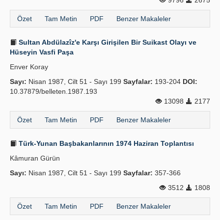
9796
2675
Özet
Tam Metin
PDF
Benzer Makaleler
Sultan Abdülazîz'e Karşı Girişilen Bir Suikast Olayı ve
Hüseyin Vasfi Paşa
Enver Koray
Sayı:
Nisan 1987, Cilt 51 - Sayı 199
Sayfalar:
193-204
DOI:
10.37879/belleten.1987.193
13098
2177
Özet
Tam Metin
PDF
Benzer Makaleler
Türk-Yunan Başbakanlarının 1974 Haziran Toplantısı
Kâmuran Gürün
Sayı:
Nisan 1987, Cilt 51 - Sayı 199
Sayfalar:
357-366
3512
1808
Özet
Tam Metin
PDF
Benzer Makaleler