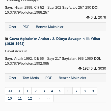
Srisurang Poolthupya
Sayı:
Nisan 1988, Cilt 52 - Sayı 202
Sayfalar:
257-290
DOI:
10.37879/belleten.1988.257
0
2078
Özet
PDF
Benzer Makaleler
Cevat Açıkalın'ın Anıları : 2. Dünya Savaşının İlk Yılları
(1939-1941)
Cevat Açıkalın
Sayı:
Aralık 1992, Cilt 56 - Sayı 217
Sayfalar:
985-1080
DOI:
10.37879/belleten.1992.985
19240
3030
Özet
Tam Metin
PDF
Benzer Makaleler
<<
<
1
2
3
4
5
6
7
8
9
10
11
12
>
>>