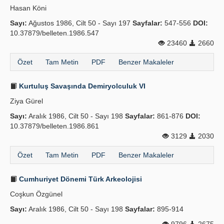
Hasan Köni
Yayın Politikaları
Sayı:
Ağustos 1986, Cilt 50 - Sayı 197
Sayfalar:
547-556
DOI:
10.37879/belleten.1986.547
Kılavuzlar
23460
2660
İletişim
Özet
Tam Metin
PDF
Benzer Makaleler
Kurtuluş Savaşında Demiryolculuk VI
Ziya Gürel
Sayı:
Aralık 1986, Cilt 50 - Sayı 198
Sayfalar:
861-876
DOI:
10.37879/belleten.1986.861
3129
2030
Özet
Tam Metin
PDF
Benzer Makaleler
Cumhuriyet Dönemi Türk Arkeolojisi
Coşkun Özgünel
Sayı:
Aralık 1986, Cilt 50 - Sayı 198
Sayfalar:
895-914