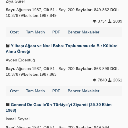
Ziya Gürel
Sayı:
Ağustos 1987, Cilt 51 - Sayı 200
Sayfalar:
849-862
DOI:
10.37879/belleten.1987.849
3734
2089
Özet
Tam Metin
PDF
Benzer Makaleler
Yılbaşı Ağacı ve Noel Baba: Toplumumuzda Bir Kültürel
Alıntı Örneği
Aygen Erdentuğ
Sayı:
Ağustos 1987, Cilt 51 - Sayı 200
Sayfalar:
863-896
DOI:
10.37879/belleten.1987.863
7840
2061
Özet
Tam Metin
PDF
Benzer Makaleler
General De Gaulle'ün Türkiye'yi Ziyareti (25-30 Ekim
1968)
İsmail Soysal
Sayı:
Ağustos 1987, Cilt 51 - Sayı 200
Sayfalar:
949-964