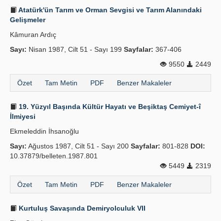
Atatürk'ün Tarım ve Orman Sevgisi ve Tarım Alanındaki
Gelişmeler
Kâmuran Ardıç
Sayı:
Nisan 1987, Cilt 51 - Sayı 199
Sayfalar:
367-406
9550
2449
Özet
Tam Metin
PDF
Benzer Makaleler
19. Yüzyıl Başında Kültür Hayatı ve Beşiktaş Cemiyet-î
İlmiyesi
Ekmeleddin İhsanoğlu
Sayı:
Ağustos 1987, Cilt 51 - Sayı 200
Sayfalar:
801-828
DOI:
10.37879/belleten.1987.801
5449
2319
Özet
Tam Metin
PDF
Benzer Makaleler
Kurtuluş Savaşında Demiryolculuk VII