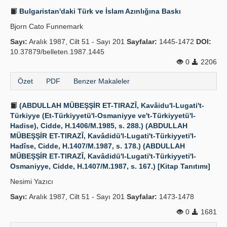
Bulgaristan'daki Türk ve İslam Azınlığına Baskı
Bjorn Cato Funnemark
Sayı:
Aralık 1987, Cilt 51 - Sayı 201
Sayfalar:
1445-1472
DOI:
10.37879/belleten.1987.1445
0
2206
Özet
PDF
Benzer Makaleler
(ABDULLAH MÜBEŞŞİR ET-TIRAZÎ, Kavâidu'l-Lugati't-
Türkiyye (Et-Türkiyyetü'l-Osmaniyye ve't-Türkiyyetü'l-
Hadise), Cidde, H.1406/M.1985, s. 288.) (ABDULLAH
MÜBEŞŞİR ET-TIRAZÎ, Kavâdidü'l-Lugati't-Türkiyyeti'l-
Hadîse, Cidde, H.1407/M.1987, s. 178.) (ABDULLAH
MÜBEŞŞİR ET-TIRAZÎ, Kavâdidü'l-Lugati't-Türkiyyeti'l-
Osmaniyye, Cidde, H.1407/M.1987, s. 167.) [Kitap Tanıtımı]
Nesimi Yazıcı
Sayı:
Aralık 1987, Cilt 51 - Sayı 201
Sayfalar:
1473-1478
0
1681