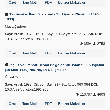
Özet
Tam Metin
PDF
Benzer Makaleler
Tanzimat'ın İlanı Sıralarında Türkiye'de Yönetim (1826-
1839)
Musa Çadırcı
Sayı:
Aralık 1987, Cilt 51 - Sayı 201
Sayfalar:
1215-1240
DOI:
10.37879/belleten.1987.1215
6594
2758
Özet
Tam Metin
PDF
Benzer Makaleler
İngiliz ve Fransız Resmi Belgelerinde İstanbul'un İşgalini
(16 Mart 1920) Hazırlayan Gelişmeler
Ünsal Yavuz
Sayı:
Aralık 1992, Cilt 56 - Sayı 217
Sayfalar:
963-984
DOI:
10.37879/belleten.1992.963
113787
4603
Özet
Tam Metin
PDF
Benzer Makaleler