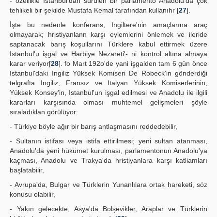
- özellikle Istanbul'dan sürülen bir parlamento Anadolu'da çok
tehlikeli bir şekilde Mustafa Kemal tarafından kullanıhr [
27
].
İşte bu nedenle konferans, Ingiltere'nin amaçlarına araç
olmayarak; hristiyanlann karşı eylemlerini önlemek ve ileride
saptanacak barış koşullarını Türklere kabul ettirmek üzere
Istanbul'u işgal ve Harbiye Nezareti'- ni kontrol altına almaya
karar veriyor[
28
]. fo Mart 192o'de yani işgalden tam 6 gün önce
Istanbul'daki Ingiliz Yüksek Komiseri De Robeck'in gönderdiği
telgrafta Ingiliz, Fransız ve Italyan Yüksek Komiserlerinin,
Yüksek Konsey'in, Istanbul'un işgal edilmesi ve Anadolu ile ilgili
kararları karşısında olması muhtemel gelişmeleri şöyle
sıraladıklan görülüyor:
- Türkiye böyle ağır bir barış antlaşmasını reddedebilir,
- Sultanın istifası veya istifa ettirilmesi; yeni sultan atanması,
Anadolu'da yeni hükümet kurulması, parlamentonun Anadolu'ya
kaçması, Anadolu ve Trakya'da hristiyanlara karşı katliamları
başlatabilir,
- Avrupa'da, Bulgar ve Türklerin Yunanlılara ortak hareketi, söz
konusu olabilir,
- Yakın gelecekte, Asya'da Bolşevikler, Araplar ve Türklerin