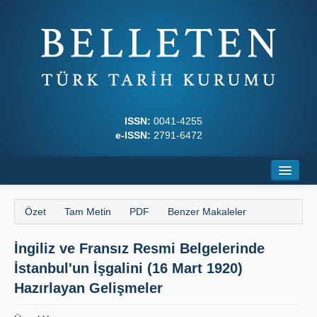
ISSN:
0041-4255
e-ISSN:
2791-6472
Ana Sayfa
Özet
Tam Metin
PDF
Benzer Makaleler
Hakkında
İngiliz ve Fransız Resmi Belgelerinde
Dergi Kurulları
İstanbul'un İşgalini (16 Mart 1920)
Yazım Kuralları
Hazırlayan Gelişmeler
İlkeler