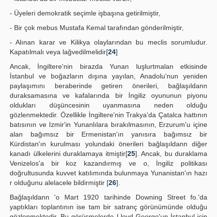
- Üyeleri demokratik seçimle işbaşına getirilmiştir,
- Bir çok mebus Mustafa Kemal tarafından gönderilmiştir,
- Alınan karar ve Kilikya olaylarından bu meclis sorumludur.
Kapatılmalı veya lağvedilmelidir[
24
]
Ancak, İngiltere'nin birazda Yunan luşlurtmalan etkisinde
İstanbul ve boğazların dışına yayılan, Anadolu'nun yeniden
paylaşımını beraberinde getiren önerileri, bağlaşıldann
duraksamasına ve kafalarında bir İngiliz oyununun piyonu
oldukları düşüncesinin uyanmasına neden olduğu
gözlenmektedir. Özellikle İngiltere'nin Trakya'da Çatalca hattının
batısının ve Izmir'in Yunanlılara bırakılmasının, Erzurum'u içine
alan bağımsız bir Ermenistan'ın yanısıra bağımsız bir
Kürdistan'ın kurulması yolundaki önerileri bağlaşıldann diğer
kanadı ülkelerini duraklamaya itmiştir[
25
]. Ancak, bu duraklama
Venizelos'a bir koz kazandırmış ve o, İngiliz politikası
doğrultusunda kuvvet katılımında bulunmaya Yunanistan'ın hazı
r olduğunu alelacele bildirmiştir [
26
].
Bağlaşıldann 'o Mart 1920 tarihinde Downing Street fo.'da
yaptıkları toplantının ise tam bir satranç görünümünde olduğu
gözlenmektedir. Bu görüşmelerde Lloyd George'un İstanbul için