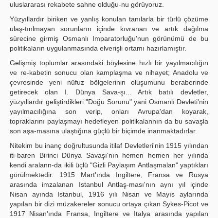
uluslararası rekabete sahne olduğu-nu görüyoruz.
Yüzyıllardır biriken ve yanlış konulan tanılarla bir türlü çözüme
ulaş-tınlmayan sorunların içinde kıvranan ve artık dağılma
sürecine girmiş Osmanlı Imparatorluğu'nun görünümü de bu
politikaların uygulanmasında elverişli ortamı hazırlamıştır.
Gelişmiş toplumlar arasındaki böylesine hızlı bir yayılmacılığın
ve re-kabetin sonucu olan kamplaşma ve nihayet; Anadolu ve
çevresinde yeni nüfuz bölgelerinin oluşumunu beraberinde
getirecek olan I. Dünya Sava-şı... Artık batılı devletler,
yüzyıllardır geliştirdikleri "Doğu Sorunu" yani Osmanlı Devleti'nin
yayılmacılığına son verip, onları Avrupa'dan koyarak,
topraklarını paylaşmayı hedefleyen politikalannın da bu savaşla
son aşa-masına ulaştığına güçlü bir biçimde inanmaktadırlar.
Nitekim bu inanç doğrultusunda itilaf Devletleri'nin 1915 yılından
iti-baren Birinci Dünya Savaşı'nın hemen hemen her yılında
kendi aralann-da ikili üçlü "Gizli Paylaşım Antlaşmalan" yaptıkları
görülmektedir. 1915 Mart'ında Ingiltere, Fransa ve Rusya
arasında imzalanan Istanbul Antlaş-ması'nın aynı yıl içinde
Nisan ayında Istanbul, 1916 yılı Nisan ve Mayıs aylarında
yapılan bir dizi müzakereler sonucu ortaya çıkan Sykes-Picot ve
1917 Nisan'ında Fransa, Ingiltere ve Italya arasında yapılan