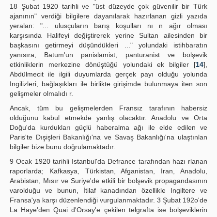
18 Şubat 1920 tarihli ve "üst düzeyde çok güvenilir bir Türk
ajanının" verdiği bilgilere dayanılarak hazırlanan gizli yazıda
yeralan: "... ulusçuların barış koşulları nı n ağır olması
karşısında Halifeyi değiştirerek yerine Sultan ailesinden bir
başkasını getirmeyi düşündükleri ..." yolundaki istihbaratın
yanısıra; Batum'un panislamist, panturanist ve bolşevik
etkinliklerin merkezine dönüştüğü yolundaki ek bilgiler [
14
],
Abdülmecit ile ilgili duyumlarda gerçek payı olduğu yolunda
Ingilizleri, bağlaşıkları ile birlikte girişimde bulunmaya iten son
gelişmeler olmalıdı r.
Ancak, tüm bu gelişmelerden Fransız tarafının habersiz
olduğunu kabul etmekde yanlış olacaktır. Anadolu ve Orta
Doğu'da kurdukları güçlü haberalma ağı ile elde edilen ve
Paris'te Dışişleri Bakanlığı'na ve Savaş Bakanlığı'na ulaştınlan
bilgiler bize bunu doğrulamaktadır.
9 Ocak 1920 tarihli Istanbul'da Defrance tarafından hazı rlanan
raporlarda; Kafkasya, Türkistan, Afganistan, Iran, Anadolu,
Arabistan, Mısır ve Suriye'de etkili bir bolşevik propagandasının
varolduğu ve bunun, İtilaf kanadından özellikle Ingiltere ve
Fransa'ya karşı düzenlendiği vurgulanmaktadır. 3 Şubat 192o'de
La Haye'den Quai d'Orsay'e çekilen telgrafta ise bolşeviklerin