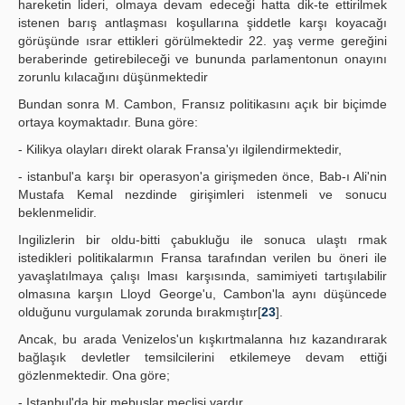
hareketin lideri, olmaya devam edeceği hatta dik-te ettirilmek
istenen barış antlaşması koşullarına şiddetle karşı koyacağı
görüşünde ısrar ettikleri görülmektedir 22. yaş verme gereğini
beraberinde getirebileceği ve bununda parlamentonun onayını
zorunlu kılacağını düşünmektedir
Bundan sonra M. Cambon, Fransız politikasını açık bir biçimde
ortaya koymaktadır. Buna göre:
- Kilikya olayları direkt olarak Fransa'yı ilgilendirmektedir,
- istanbul'a karşı bir operasyon'a girişmeden önce, Bab-ı Ali'nin
Mustafa Kemal nezdinde girişimleri istenmeli ve sonucu
beklenmelidir.
Ingilizlerin bir oldu-bitti çabukluğu ile sonuca ulaştı rmak
istedikleri politikalarmın Fransa tarafından verilen bu öneri ile
yavaşlatılmaya çalışı lması karşısında, samimiyeti tartışılabilir
olmasına karşın Lloyd George'u, Cambon'la aynı düşüncede
olduğunu vurgulamak zorunda bırakmıştır[
23
].
Ancak, bu arada Venizelos'un kışkırtmalanna hız kazandırarak
bağlaşık devletler temsilcilerini etkilemeye devam ettiği
gözlenmektedir. Ona göre;
- Istanbul'da bir mebuslar meclisi vardır,