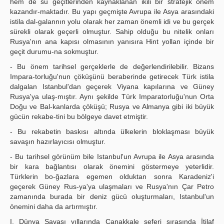
hem de su geçitlerinden kaynaklanan ikili bir stratejik önem
kazandır-maktadır. Bu yapı geçmişte Avrupa ile Asya arasındaki
istila dal-galannın yolu olarak her zaman önemli idi ve bu gerçek
sürekli olarak geçerli olmuştur. Sahip olduğu bu nitelik onları
Rusya'nın ana kapısı olmasının yanısıra Hint yollan içinde bir
geçit durumu-na sokmuştur.
- Bu önem tarihsel gerçeklerle de değerlendirilebilir. Bizans
Impara-torluğu'nun çöküşünü beraberinde getirecek Türk istila
dalgalan Istanbul'dan geçerek Viyana kapılarına ve Güney
Rusya'ya ulaş-mıştır. Aynı şekilde Türk Imparatorluğu'nun Orta
Doğu ve Bal-kanlarda çöküşü; Rusya ve Almanya gibi iki büyük
gücün rekabe-tini bu bölgeye davet etmiştir.
- Bu rekabetin baskısı altında ülkelerin bloklaşması büyük
savaşın hazırlayıcısı olmuştur.
- Bu tarihsel görünüm bile Istanbul'un Avrupa ile Asya arasında
bir kara bağlantısı olarak önemini göstermeye yeterlidir.
Türklerin bo-ğazlara egemen olduktan sonra Karadeniz'i
geçerek Güney Rus-ya'ya ulaşmaları ve Rusya'nın Çar Petro
zamanında burada bir deniz gücü oluşturmaları, Istanbul'un
önemini daha da artırmıştır.
I. Dünya Savaşı yıllarında Çanakkale seferi sırasında İtilaf