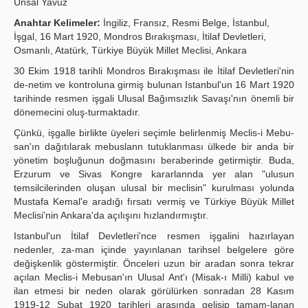
Ünsal Yavuz
Yayın Politikaları
Anahtar Kelimeler:
İngiliz, Fransız, Resmi Belge, İstanbul,
İşgal, 16 Mart 1920, Mondros Bırakışması, İtilaf Devletleri,
Kılavuzlar
Osmanlı, Atatürk, Türkiye Büyük Millet Meclisi, Ankara
30 Ekim 1918 tarihli Mondros Bırakışması ile İtilaf Devletleri'nin
İletişim
de-netim ve kontroluna girmiş bulunan Istanbul'un 16 Mart 1920
tarihinde resmen işgali Ulusal Bağımsızlık Savaşı'nın önemli bir
dönemecini oluş-turmaktadır.
Çünkü, işgalle birlikte üyeleri seçimle belirlenmiş Meclis-i Mebu-
san'ın dağıtılarak mebuslann tutuklanması ülkede bir anda bir
yönetim boşluğunun doğmasını beraberinde getirmiştir. Buda,
Erzurum ve Sivas Kongre kararlannda yer alan "ulusun
temsilcilerinden oluşan ulusal bir meclisin" kurulması yolunda
Mustafa Kemal'e aradığı fırsatı vermiş ve Türkiye Büyük Millet
Meclisi'nin Ankara'da açılışını hızlandırmıştır.
Istanbul'un İtilaf Devletleri'nce resmen işgalini hazırlayan
nedenler, za-man içinde yayınlanan tarihsel belgelere göre
değişkenlik göstermiştir. Önceleri uzun bir aradan sonra tekrar
açılan Meclis-i Mebusan'ın Ulusal Ant'ı (Misak-ı Milli) kabul ve
ilan etmesi bir neden olarak görülürken sonradan 28 Kasım
1919-12 Şubat 1920 tarihleri arasında gelişip tamam-lanan