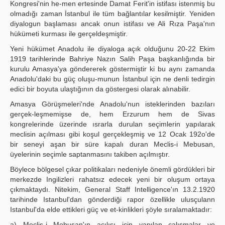
Kongresi'nin he-men ertesinde Damat Ferit'in istifası istenmiş bu
olmadığı zaman İstanbul ile tüm bağlantılar kesilmiştir. Yeniden
diyalogun başlaması ancak onun istifası ve Ali Rıza Paşa'nın
hükümeti kurması ile gerçeldeşmiştir.
Yeni hükümet Anadolu ile diyaloga açık olduğunu 20-22 Ekim
1919 tarihlerinde Bahriye Nazın Salih Paşa başkanlığında bir
kurulu Amasya'ya göndererek göstermiştir ki bu aynı zamanda
Anadolu'daki bu güç oluşu-munun İstanbul için ne denli tedirgin
edici bir boyuta ulaştığının da göstergesi olarak alınabilir.
Amasya Görüşmeleri'nde Anadolu'nun isteklerinden bazıları
gerçek-leşmemişse de, hem Erzurum hem de Sivas
kongrelerinde üzerinde ısrarla durulan seçimlerin yapılarak
meclisin açılması gibi koşul gerçekleşmiş ve 12 Ocak 192o'de
bir seneyi aşan bir süre kapalı duran Meclis-i Mebusan,
üyelerinin seçimle saptanmasını takiben açılmıştır.
Böylece bölgesel çıkar politikaları nedeniyle önemli gördükleri bir
merkezde Ingilizleri rahatsız edecek yeni bir oluşum ortaya
çıkmaktaydı. Nitekim, General Staff Intelligence'ın 13.2.1920
tarihinde Istanbul'dan gönderdiği rapor özellikle ulusçulann
Istanbul'da elde ettikleri güç ve et-kinlikleri şöyle sıralamaktadır:
a) Meclis-i Mebusan'ın açılışı için yapılan çalışmalar ve