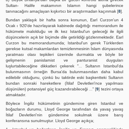
Sultan- Halife makamının Islamın hangi şubelerince
tanınacağını amaçlayan kışkırtıcı bir araştırmadan kaçınmak [
8
].
Bundan yaklaşık bir hafta sonra konunun, Earl Curzon'un 4
Ocak ı 920'de hazırlayarak kabinede dağıttığı memorandum ile
hükümete malolduğu ve ilk kez Istanbul'un geleceği ile ilgili
düşüncelerin açık bir biçimde dile getirildiği gözlenmektedir. Earl
Curzon bu memorandumunda; Istanbul'un gerek Türklerden
gerekse kutsal makamlardan temizlenmesinin İslam dünyasında
yaratması olası tepkileri üzerinde durmakta ve böyle bir
gelişmenin panislamist ve panturanist duyguları
luşlurtabileceğine dikkatleri çekerek "... Sultanın Istanbul'da
bulunmasının örneğin Bursa'da bulunmasından daha kabul
edilebilir olduğunu, çünkü bu taktirde eski başkentteki Sultanın
bundan sonraki hareketlere (İtilaf Devletleri'nce yapılması
düşünülen) potansiyel güç lcazandırabileceği ..." [
9
] tezini ortaya
atmaktadır.
Böylece İngiliz hükümetinin gündemine giren Istanbul ve
boğazların durumu, Lloyd George tarafından da yavaş yavaş
İtilaf Devletleri'nin gündemine sokulmak üzere barış
konferansına sunulmuştur. Lloyd George açıkça;