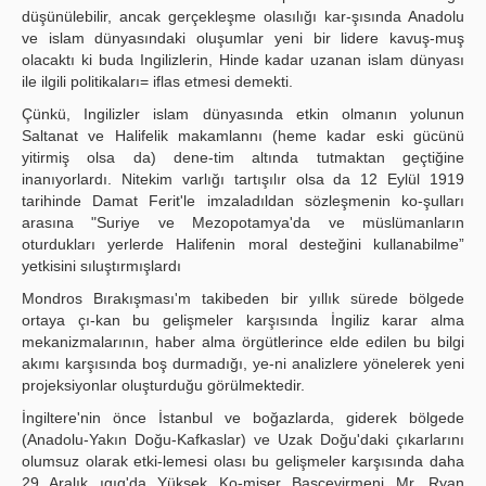
düşünülebilir, ancak gerçekleşme olasılığı kar-şısında Anadolu
ve islam dünyasındaki oluşumlar yeni bir lidere kavuş-muş
olacaktı ki buda Ingilizlerin, Hinde kadar uzanan islam dünyası
ile ilgili politikaları= iflas etmesi demekti.
Çünkü, Ingilizler islam dünyasında etkin olmanın yolunun
Saltanat ve Halifelik makamlannı (heme kadar eski gücünü
yitirmiş olsa da) dene-tim altında tutmaktan geçtiğine
inanıyorlardı. Nitekim varlığı tartışılır olsa da 12 Eylül 1919
tarihinde Damat Ferit'le imzaladıldan sözleşmenin ko-şulları
arasına "Suriye ve Mezopotamya'da ve müslümanların
oturdukları yerlerde Halifenin moral desteğini kullanabilme”
yetkisini sıluştırmışlardı
Mondros Bırakışması'm takibeden bir yıllık sürede bölgede
ortaya çı-kan bu gelişmeler karşısında İngiliz karar alma
mekanizmalarının, haber alma örgütlerince elde edilen bu bilgi
akımı karşısında boş durmadığı, ye-ni analizlere yönelerek yeni
projeksiyonlar oluşturduğu görülmektedir.
İngiltere'nin önce İstanbul ve boğazlarda, giderek bölgede
(Anadolu-Yakın Doğu-Kafkaslar) ve Uzak Doğu'daki çıkarlarını
olumsuz olarak etki-lemesi olası bu gelişmeler karşısında daha
29 Aralık ıgıg'da Yüksek Ko-miser Başçevirmeni Mr. Ryan