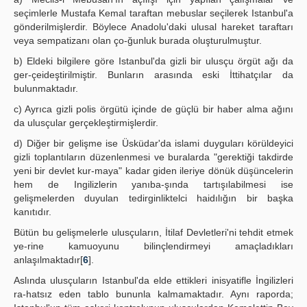
seçimlerle Mustafa Kemal taraftan mebuslar seçilerek Istanbul'a
gönderilmişlerdir. Böylece Anadolu'daki ulusal hareket taraftarı
veya sempatizanı olan ço-ğunluk burada oluşturulmuştur.
b) Eldeki bilgilere göre Istanbul'da gizli bir ulusçu örgüt ağı da
ger-çeideştirilmiştir. Bunların arasında eski İttihatçılar da
bulunmaktadır.
c) Ayrıca gizli polis örgütü içinde de güçlü bir haber alma ağını
da ulusçular gerçekleştirmişlerdir.
d) Diğer bir gelişme ise Üsküdar'da islami duyguları körüldeyici
gizli toplantıların düzenlenmesi ve buralarda "gerektiği takdirde
yeni bir devlet kur-maya" kadar giden ileriye dönük düşüncelerin
hem de Ingilizlerin yanıba-şında tartışılabilmesi ise
gelişmelerden duyulan tedirginliktelci haidılığın bir başka
kanıtıdır.
Bütün bu gelişmelerle ulusçuların, İtilaf Devletleri'ni tehdit etmek
ye-rine kamuoyunu bilinçlendirmeyi amaçladıkları
anlaşılmaktadır[
6
].
Aslında ulusçuların Istanbul'da elde ettikleri inisyatifle İngilizleri
ra-hatsız eden tablo bununla kalmamaktadır. Aynı raporda;