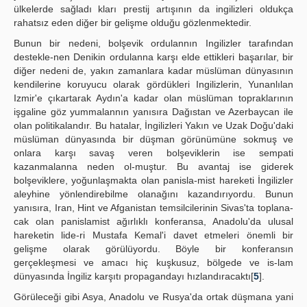
ülkelerde sağladı kları prestij artışının da ingilizleri oldukça
rahatsız eden diğer bir gelişme olduğu gözlenmektedir.
Bunun bir nedeni, bolşevik ordulannın Ingilizler tarafından
destekle-nen Denikin ordulanna karşı elde ettikleri başarılar, bir
diğer nedeni de, yakın zamanlara kadar müslüman dünyasının
kendilerine koruyucu olarak gördükleri Ingilizlerin, Yunanlılan
Izmir'e çıkartarak Aydın'a kadar olan müslüman topraklarının
işgaline göz yummalannın yanısıra Dağıstan ve Azerbaycan ile
olan politikalandır. Bu hatalar, İngilizleri Yakın ve Uzak Doğu'daki
müslüman dünyasında bir düşman görünümüne sokmuş ve
onlara karşı savaş veren bolşeviklerin ise sempati
kazanmalanna neden ol-muştur. Bu avantaj ise giderek
bolşeviklere, yoğunlaşmakta olan panisla-mist hareketi İngilizler
aleyhine yönlendirebilme olanağını kazandırıyordu. Bunun
yanısıra, Iran, Hint ve Afganistan temsilcilerinin Sivas'ta toplana-
cak olan panislamist ağırlıklı konferansa, Anadolu'da ulusal
hareketin lide-ri Mustafa Kemal'i davet etmeleri önemli bir
gelişme olarak görülüyordu. Böyle bir konferansın
gerçekleşmesi ve amacı hiç kuşkusuz, bölgede ve is-lam
dünyasında İngiliz karşıtı propagandayı hızlandıracaktı[
5
].
Görüleceği gibi Asya, Anadolu ve Rusya'da ortak düşmana yani