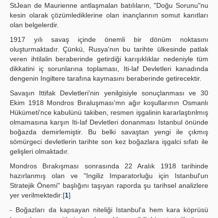
StJean de Maurienne antlaşmalan batılıların, "Doğu Sorunu"nu
kesin olarak çözümlediklerine olan inançlannın somut kanıtları
olan belgelerdir.
1917 yılı savaş içinde önemli bir dönüm noktasını
oluşturmaktadır. Çünkü, Rusya'nın bu tarihte ülkesinde patlak
veren ihtilalin beraberinde getirdiği karışıklıklar nedeniyle tüm
dikkatini iç sorunlarına toplaması, Iti-laf Devletleri kanadında
dengenin Ingiltere tarafına kaymasını beraberinde getirecektir.
Savaşın Ittifak Devletleri'nin yenilgisiyle sonuçlanması ve 30
Ekim 1918 Mondros Bıraluşması'mn ağır koşullarının Osmanlı
Hükümeti'nce kabulünü takiben, resmen işgalinin kararlaştınlmış
olmamasına karşın Iti-laf Devletleri donanması Istanbul önünde
boğazda demirlemiştir. Bu belki savaştan yengi ile çıkmış
sömürgeci devletlerin tarihte son kez boğazlara işgalci sıfatı ile
gelişleri olmaktadır.
Mondros Bırakışması sonrasında 22 Aralık 1918 tarihinde
hazırlanmış olan ve "Ingiliz Imparatorluğu için Istanbul'un
Stratejik Önemi" başlığını taşıyan raporda şu tarihsel analizlere
yer verilmektedir:[
1
]
- Boğazları da kapsayan niteliği Istanbul'a hem kara köprüsü