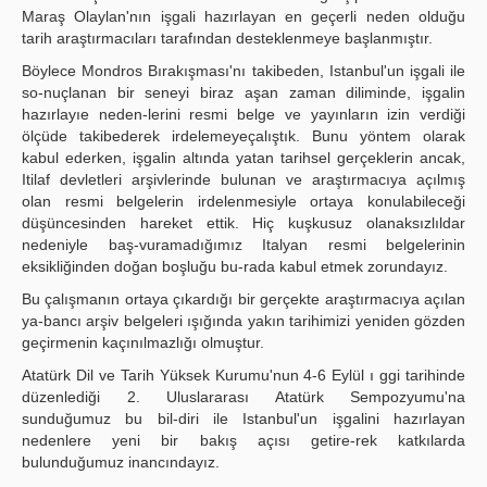
Maraş Olaylan'nın işgali hazırlayan en geçerli neden olduğu
tarih araştırmacıları tarafından desteklenmeye başlanmıştır.
Böylece Mondros Bırakışması'nı takibeden, Istanbul'un işgali ile
so-nuçlanan bir seneyi biraz aşan zaman diliminde, işgalin
hazırlayıe neden-lerini resmi belge ve yayınların izin verdiği
ölçüde takibederek irdelemeyeçalıştık. Bunu yöntem olarak
kabul ederken, işgalin altında yatan tarihsel gerçeklerin ancak,
Itilaf devletleri arşivlerinde bulunan ve araştırmacıya açılmış
olan resmi belgelerin irdelenmesiyle ortaya konulabileceği
düşüncesinden hareket ettik. Hiç kuşkusuz olanaksızlıldar
nedeniyle baş-vuramadığımız Italyan resmi belgelerinin
eksikliğinden doğan boşluğu bu-rada kabul etmek zorundayız.
Bu çalışmanın ortaya çıkardığı bir gerçekte araştırmacıya açılan
ya-bancı arşiv belgeleri ışığında yakın tarihimizi yeniden gözden
geçirmenin kaçınılmazlığı olmuştur.
Atatürk Dil ve Tarih Yüksek Kurumu'nun 4-6 Eylül ı ggi tarihinde
düzenlediği 2. Uluslararası Atatürk Sempozyumu'na
sunduğumuz bu bil-diri ile Istanbul'un işgalini hazırlayan
nedenlere yeni bir bakış açısı getire-rek katkılarda
bulunduğumuz inancındayız.