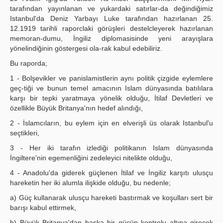
tarafından yayınlanan ve yukardaki satırlar-da değindiğimiz
Istanbul'da Deniz Yarbayı Luke tarafından hazırlanan 25.
12.1919 tarihli raporclaki görüşleri destelcleyerek hazırlanan
memoran-dumu, İngiliz diplomasisinde yeni arayışlara
yönelindiğinin göstergesi ola-rak kabul edebiliriz.
Bu raporda;
1 - Bolşevikler ve panislamistlerin aynı politik çizgide eylemlere
geç-tiği ve bunun temel amacının Islam dünyasında batılılara
karşı bir tepki yaratmaya yönelik olduğu, İtilaf Devletleri ve
özellikle Büyük Britanya'nın hedef alındığı,
2 - İslamcıların, bu eylem için en elverişli üs olarak Istanbul'u
seçtikleri,
3 - Her iki tarafın izlediği politikanın Islam dünyasında
İngiltere'nin egemenliğini zedeleyici nitelikte olduğu,
4 - Anadolu'da giderek güçlenen İtilaf ve İngiliz karşıtı ulusçu
hareketin her iki alumla ilişkide olduğu, bu nedenle;
a) Güç kullanarak ulusçu hareketi bastırmak ve koşulları sert bir
barışı kabul ettirmek,
b) Büyük Britanya'dan başka bir gücün kontrolu altına girecek