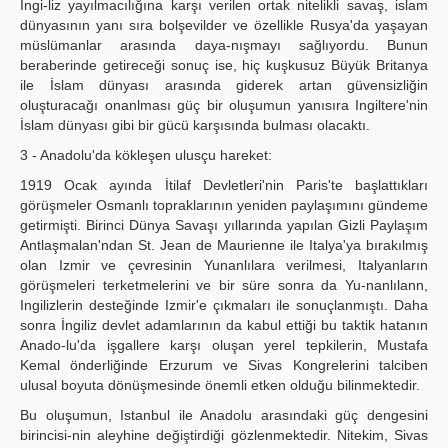
Ingi-liz yayılmacılığına karşı verilen ortak nitelikli savaş, islam
dünyasının yanı sıra bolşevilder ve özellikle Rusya'da yaşayan
müslümanlar arasında daya-nışmayı sağlıyordu. Bunun
beraberinde getireceği sonuç ise, hiç kuşkusuz Büyük Britanya
ile İslam dünyası arasında giderek artan güvensizliğin
oluşturacağı onanlması güç bir oluşumun yanısıra Ingiltere'nin
İslam dünyası gibi bir gücü karşısında bulması olacaktı.
3 - Anadolu'da kökleşen ulusçu hareket:
1919 Ocak ayında İtilaf Devletleri'nin Paris'te başlattıkları
görüşmeler Osmanlı topraklarının yeniden paylaşımını gündeme
getirmişti. Birinci Dünya Savaşı yıllarında yapılan Gizli Paylaşım
Antlaşmalan'ndan St. Jean de Maurienne ile Italya'ya bırakılmış
olan Izmir ve çevresinin Yunanlılara verilmesi, Italyanların
görüşmeleri terketmelerini ve bir süre sonra da Yu-nanlılann,
Ingilizlerin desteğinde Izmir'e çıkmaları ile sonuçlanmıştı. Daha
sonra İngiliz devlet adamlarının da kabul ettiği bu taktik hatanın
Anado-lu'da işgallere karşı oluşan yerel tepkilerin, Mustafa
Kemal önderliğinde Erzurum ve Sivas Kongrelerini talciben
ulusal boyuta dönüşmesinde önemli etken olduğu bilinmektedir.
Bu oluşumun, Istanbul ile Anadolu arasındaki güç dengesini
birincisi-nin aleyhine değiştirdiği gözlenmektedir. Nitekim, Sivas