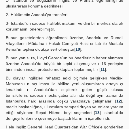
1- Istanbul ve boğazların İngiliz ve Fransız egemenliğinde
uluslararası konuma getirilmesi,
2- Hükümetin Anadolu'ya transferi,
3- Istanbul'un sadece Halifelik makamı ve dini bir merkez olarak
korunmasını önerebilmiştir.
Bunun gazetelerden öğrenilmesi üzerine, Anadolu ve Rumeli
Vilayetlerini Müdafaa-i Hukuk Cemiyeti Reisi sı fatı ile Mustafa
Kemal'in tepkisi oldukça sert olmuştur[
10
].
Bunun yanısı ra, Lloyd George'un bu önerilerinin haber alınması
üzerine Anadolu'da büyük bir tepki oluşmuş ve ı 16 yerleşim
biriminden imzalı protesto mektupları toplanmış tı r [
11
].
Bu olaylar İngilizleri rahatsız edici biçimde gelişirken Meclis-i
Mebusan'ı n açı lması ile birlikte yeni oluşumlarda ortaya çı
kmaktadı r. Anadolu'dan seçilerek gelen güçlü ulusçu
temsilcilerin, sadece meclis çatısı altı nda değil aynı zamanda
Istanbul'da halk arasında coşku yaratmaya çalışmaları [
12
],
meclis başkanlığına, ulusçulara sempati duyan ve onlara yardım
ettiği söylenen Reşat Hikmet beyi seçmeleri [
13
] Istanbul'da
dengeyi lehlerine çevirmeye başladı klarını n işaretleri idi.
Hele İngiliz General Head Quarters'dan War Ofrice'e gönderilen