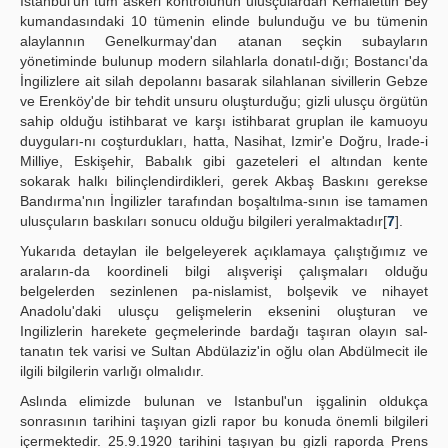
Istanbul'un tüm askeri kontrolunun ulusçulardan Kemalettin Bey
kumandasındaki 10 tümenin elinde bulunduğu ve bu tümenin
alaylannın Genelkurmay'dan atanan seçkin subayların
yönetiminde bulunup modern silahlarla donatıl-dığı; Bostancı'da
İngilizlere ait silah depolannı basarak silahlanan sivillerin Gebze
ve Erenköy'de bir tehdit unsuru oluşturduğu; gizli ulusçu örgütün
sahip olduğu istihbarat ve karşı istihbarat gruplan ile kamuoyu
duyguları-nı coşturdukları, hatta, Nasihat, Izmir'e Doğru, Irade-i
Milliye, Eskişehir, Babalık gibi gazeteleri el altından kente
sokarak halkı bilinçlendirdikleri, gerek Akbaş Baskını gerekse
Bandırma'nın İngilizler tarafından boşaltılma-sının ise tamamen
ulusçuların baskıları sonucu olduğu bilgileri yeralmaktadır[
7
].
Yukarıda detaylan ile belgeleyerek açıklamaya çalıştığımız ve
araların-da koordineli bilgi alışverişi çalışmaları olduğu
belgelerden sezinlenen pa-nislamist, bolşevik ve nihayet
Anadolu'daki ulusçu gelişmelerin eksenini oluşturan ve
Ingilizlerin harekete geçmelerinde bardağı taşıran olayın sal-
tanatın tek varisi ve Sultan Abdülaziz'in oğlu olan Abdülmecit ile
ilgili bilgilerin varlığı olmalıdır.
Aslında elimizde bulunan ve Istanbul'un işgalinin oldukça
sonrasının tarihini taşıyan gizli rapor bu konuda önemli bilgileri
içermektedir. 25.9.1920 tarihini taşıyan bu gizli raporda Prens