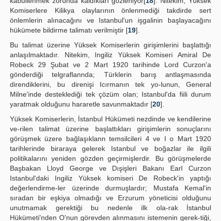
kabullenmek zorunda kaldıkları gözleniyor[
18
]. Nitekim, Yüksek
Komiserlere Kilikya olaylarının önlenmediği takdirde sert
önlemlerin alınacağını ve Istanbul'un işgalinin başlayacağını
hükümete bildirme talimatı verilmiştir [
19
].
Bu talimat üzerine Yüksek Komiserlerin girişimlerini başlattığı
anlaşılmaktadır. Nitekim, Ingiliz Yüksek Komiseri Amiral De
Robeck 29 Şubat ve 2 Mart 1920 tarihinde Lord Curzon'a
gönderdiği telgraflannda; Türklerin barış antlaşmasında
direndiklerini, bu direnişi Icırmanın tek yo-lunun, General
Milne'inde desteklediği tek çözüm olan; Istanbul'da fiili durum
yaratmak olduğunu hararetle savunmaktadır [
20
].
Yüksek Komiserlerin, İstanbul Hükümeti nezdinde ve kendilerine
ve-rilen talimat üzerine başlattıkları girişimlerin sonuçlarını
görüşmek üzere bağlaşıklann temsilcileri 4 ve I o Mart 1920
tarihlerinde biraraya gelerek Istanbul ve boğazlar ile ilgili
politikalarını yeniden gözden geçirmişlerdir. Bu görüşmelerde
Başbakan Lloyd George ve Dışişleri Bakanı Earl Curzon
Istanbul'daki Ingiliz Yüksek komiseri De Robeck'in yaptığı
değerlendirme-ler üzerinde durmuşlardır; Mustafa Kemal'in
sıradan bir eşkiya olmadığı ve Erzurum yöneticisi olduğunu
unutmamak gerektiği bu nedenle ilk ola-rak İstanbul
Hükümeti'nden O'nun görevden alınmasını istemenin gerek-tiği,