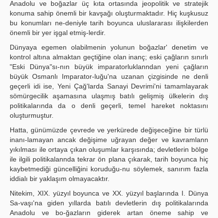
Anadolu ve boğazlar üç kıta ortasında jeopolitik ve stratejik
konuma sahip önemli bir kavşağı oluşturmaktadır. Hiç kuşkusuz
bu konumları ne-deniyle tarih boyunca uluslararası ilişkilerden
önemli bir yer işgal etmiş-lerdir.
Dünyaya egemen olabilmenin yolunun boğazlar' denetim ve
kontrol altına almaktan geçtiğine olan inanç; eski çağların sınırlı
"Eski Dünya"sı-nın büyük imparatorluklanndan yeni çağların
büyük Osmanlı Imparator-luğu'na uzanan çizgisinde ne denli
geçerli idi ise, Yeni Çağ'larda Sanayi Devrimi'ni tamamlayarak
sömürgecilik aşamasına ulaşmış batılı gelişmiş ülkelerin dış
politikalarında da o denli geçerli, temel hareket noktasını
oluşturmuştur.
Hatta, günümüzde çevrede ve yerkürede değişeceğine bir türlü
inanı-lamayan ancak değişime uğrayan değer ve kavramlann
yıkılması ile ortaya çıkan oluşumlar karşısında; devletlerin bölge
ile ilgili politikalannda tekrar ön plana çıkarak, tarih boyunca hiç
kaybetmediği güncelliğini koruduğu-nu söylemek, sanırım fazla
iddialı bir yaklaşım olmayacaktır.
Nitekim, XIX. yüzyıl boyunca ve XX. yüzyıl başlarında I. Dünya
Sa-vaşı'na giden yıllarda batılı devletlerin dış politikalarında
Anadolu ve bo-ğazların giderek artan öneme sahip ve