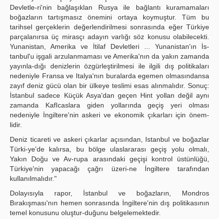
Devletle-ri'nin bağlaşıklan Rusya ile bağlantı kuramamaları
boğazların tartışmasız önemini ortaya koymuştur. Tüm bu
tarihsel gerçeklerin değerlendirilmesi sonrasında eğer Türkiye
parçalanırsa üç mirasçı adayın varlığı söz konusu olabilecekti.
Yunanistan, Amerika ve İtilaf Devletleri ... Yunanistan'ın İs-
tanbul'u işgali arzulanmaması ve Amerika'nın da yakın zamanda
yayınla-dığı denizlerin özgürleştirilmesi ile ilgili dış politikaları
nedeniyle Fransa ve Italya'nın buralarda egemen olmasındansa
zayıf deniz gücü olan bir ülkeye teslimi esas alınmalıdır. Sonuç:
İstanbul sadece Küçük Asya'dan geçen Hint yollan değil aynı
zamanda KafIcaslara giden yollarında geçiş yeri olması
nedeniyle İngiltere'nin askeri ve ekonomik çıkarları için önem-
lidir.
Deniz ticareti ve askeri çıkarlar açısından, Istanbul ve boğazlar
Türki-ye'de kalırsa, bu bölge ulaslararası geçiş yolu olmalı,
Yakın Doğu ve Av-rupa arasındaki geçişi kontrol üstünlüğü,
Türkiye'nin yapacağı çağrı üzeri-ne İngiltere tarafından
kullanılmalıdır."
Dolayısıyla rapor, İstanbul ve boğazların, Mondros
Bırakışması'nın hemen sonrasında İngiltere'nin dış politikasının
temel konusunu oluştur-duğunu belgelemektedir.