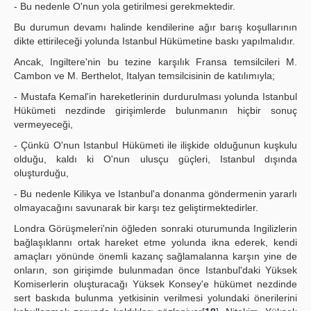
- Bu nedenle O'nun yola getirilmesi gerekmektedir.
Bu durumun devamı halinde kendilerine ağır barış koşullarının
dikte ettirileceği yolunda Istanbul Hükümetine baskı yapılmalıdır.
Ancak, Ingiltere'nin bu tezine karşılık Fransa temsilcileri M.
Cambon ve M. Berthelot, Italyan temsilcisinin de katılımıyla;
- Mustafa Kemal'in hareketlerinin durdurulması yolunda Istanbul
Hükümeti nezdinde girişimlerde bulunmanın hiçbir sonuç
vermeyeceği,
- Çünkü O'nun Istanbul Hükümeti ile ilişkide olduğunun kuşkulu
olduğu, kaldı ki O'nun ulusçu güçleri, Istanbul dışında
oluşturduğu,
- Bu nedenle Kilikya ve Istanbul'a donanma göndermenin yararlı
olmayacağını savunarak bir karşı tez geliştirmektedirler.
Londra Görüşmeleri'nin öğleden sonraki oturumunda Ingilizlerin
bağlaşıklannı ortak hareket etme yolunda ikna ederek, kendi
amaçları yönünde önemli kazanç sağlamalanna karşın yine de
onların, son girişimde bulunmadan önce Istanbul'daki Yüksek
Komiserlerin oluşturacağı Yüksek Konsey'e hükümet nezdinde
sert baskıda bulunma yetkisinin verilmesi yolundaki önerilerini