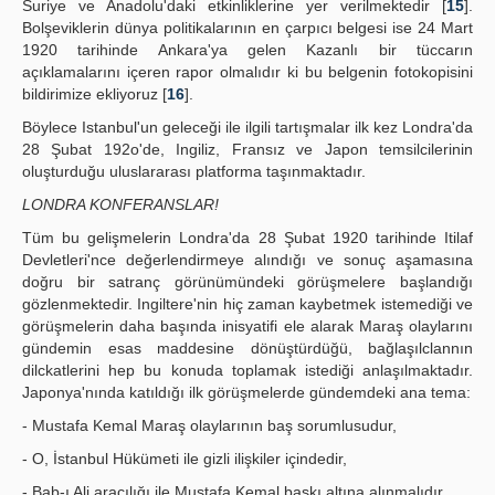
Suriye ve Anadolu'daki etkinliklerine yer verilmektedir [
15
].
Bolşeviklerin dünya politikalarının en çarpıcı belgesi ise 24 Mart
1920 tarihinde Ankara'ya gelen Kazanlı bir tüccarın
açıklamalarını içeren rapor olmalıdır ki bu belgenin fotokopisini
bildirimize ekliyoruz [
16
].
Böylece Istanbul'un geleceği ile ilgili tartışmalar ilk kez Londra'da
28 Şubat 192o'de, Ingiliz, Fransız ve Japon temsilcilerinin
oluşturduğu uluslararası platforma taşınmaktadır.
LONDRA KONFERANSLAR!
Tüm bu gelişmelerin Londra'da 28 Şubat 1920 tarihinde Itilaf
Devletleri'nce değerlendirmeye alındığı ve sonuç aşamasına
doğru bir satranç görünümündeki görüşmelere başlandığı
gözlenmektedir. Ingiltere'nin hiç zaman kaybetmek istemediği ve
görüşmelerin daha başında inisyatifi ele alarak Maraş olaylarını
gündemin esas maddesine dönüştürdüğü, bağlaşılclannın
dilckatlerini hep bu konuda toplamak istediği anlaşılmaktadır.
Japonya'nında katıldığı ilk görüşmelerde gündemdeki ana tema:
- Mustafa Kemal Maraş olaylarının baş sorumlusudur,
- O, İstanbul Hükümeti ile gizli ilişkiler içindedir,
- Bab-ı Ali aracılığı ile Mustafa Kemal baskı altına alınmalıdır.