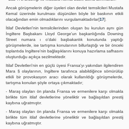
Ancak görüşmelerin diğer üyeleri olan devlet temsilcileri Mustafa
Kemal üzerinde kurulması düşünülen böyle bir baskının etkili
olacağından emin olmadıklarını vurgulamaktadırlar[
17
].
İtilaf Devletleri'nin temsilcilerinden oluşan bu kurulun aynı gün
İngiltere Başbakanı Lloyd George'un başkanlığında Downing
Street numara ı o'daki başbakanlık konutunda yaptığı
görüşmelerde, ise tartışma konularının billurlaştığı ve bir önceki
toplantıda Ingiltere'nin bağlaşıklarını konuya hazırlama safhasını
oluşturduğu açıkça sezilmektedir.
Itilaf Devletleri'nin en güçlü üyesi Fransa'yı yakından ilgilendiren
Mara § olaylarının, Ingiltere tarafınca alabildiğince sömürülüp
etkili bir provokasyon aracı olarak kullanıldığı görüşmelerde,
tartışma konulan şöyle ortaya çıkmaktadır;
- Maraş olayları ön planda Fransa ve ermenilere karşı olmakla
birlikte tüm itilaf devletlerine yöneliktir ve bağlaşıldan prestij
kaybına uğratmıştır.
- Maraş olayları ön planda Fransa ve ermenilere karşı olmakla
birlikte tüm itilaf devletlerine yöneliktir ve bağlaşıldan prestij
kaybına uğratmıştır.