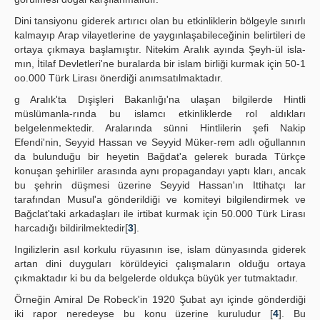
Dini tansiyonu giderek artırıcı olan bu etkinliklerin bölgeyle sınırlı
kalmayıp Arap vilayetlerine de yaygınlaşabileceğinin belirtileri de
ortaya çıkmaya başlamıştır. Nitekim Aralık ayında Şeyh-ül isla-
mın, İtilaf Devletleri'ne buralarda bir islam birliği kurmak için 50-1
oo.000 Türk Lirası önerdiği anımsatılmaktadır.
g Aralık'ta Dışişleri Bakanlığı'na ulaşan bilgilerde Hintli
müslümanla-rında bu islamcı etkinliklerde rol aldıkları
belgelenmektedir. Aralarında sünni Hintlilerin şefi Nakip
Efendi'nin, Seyyid Hassan ve Seyyid Müker-rem adlı oğullannın
da bulunduğu bir heyetin Bağdat'a gelerek burada Türkçe
konuşan şehirliler arasında aynı propagandayı yaptı kları, ancak
bu şehrin düşmesi üzerine Seyyid Hassan'ın Ittihatçı lar
tarafından Musul'a gönderildiği ve komiteyi bilgilendirmek ve
Bağclat'taki arkadaşları ile irtibat kurmak için 50.000 Türk Lirası
harcadığı bildirilmektedir[
3
].
Ingilizlerin asıl korkulu rüyasının ise, islam dünyasında giderek
artan dini duyguları körüldeyici çalışmaların olduğu ortaya
çıkmaktadır ki bu da belgelerde oldukça büyük yer tutmaktadır.
Örneğin Amiral De Robeck'in 1920 Şubat ayı içinde gönderdiği
iki rapor neredeyse bu konu üzerine kuruludur [
4
]. Bu