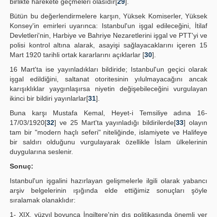
birlikte harekete geçmeleri olasıdır[
29
].
Bütün bu değerlendirmelere karşın, Yüksek Komiserler, Yüksek
Konsey'in emirleri uyarınca: Istanbul'un işgal edileceğini, İtilaf
Devletleri'nin, Harbiye ve Bahriye Nezaretlerini işgal ve PTT'yi ve
polisi kontrol altına alarak, asayişi sağlayacaklarını içeren 15
Mart 1920 tarihli ortak kararlarını açıklarlar [
30
].
16 Mart'ta ise yayınladıkları bildiride; Istanbul'un geçici olarak
işgal edildiğini, saltanat otoritesinin yılulmayacağını ancak
karışıklıklar yaygınlaşırsa niyetin değişebileceğini vurgulayan
ikinci bir bildiri yayınlarlar[
31
].
Buna karşı Mustafa Kemal, Heyet-i Temsiliye adına 16-
17/03/1920[
32
] ve 25 Mart'ta yayınladığı bildirilerde[
33
] olayın
tam bir "modern haçlı seferi" niteliğinde, islamiyete ve Halifeye
bir saldırı olduğunu vurgulayarak özellikle İslam ülkelerinin
duygularına seslenir.
Sonuç:
Istanbul'un işgalini hazırlayan gelişmelerle ilgili olarak yabancı
arşiv belgelerinin ışığında elde ettiğimiz sonuçları şöyle
sıralamak olanaklıdır:
1- XIX. yüzyıl boyunca İngiltere'nin dış politikasında önemli yer