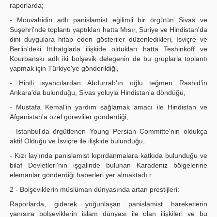
raporlarda;
- Mouvahidin adlı panislamist eğilimli bir örgütün Sivas ve
Suşehri'nde toplantı yaptıkları hatta Mısır, Suriye ve Hindistan'da
dini duygulara hitap eden gösteriler düzenledikleri, İsviçre ve
Berlin'deki Ittihatglarla ilişkide oldukları hatta Teshinkoff ve
Kourbanskı adlı iki bolşevik delegenin de bu gruplarla toplantı
yapmak için Türkiye'ye gönderildiği,
- Hintli isyancılardan Abdurrab'ın oğlu teğmen Rashid'in
Ankara'da bulunduğu, Sivas yoluyla Hindistan'a döndüğü,
- Mustafa Kemal'in yardım sağlamak amacı ile Hindistan ve
Afganistan'a özel görevliler gönderdiği,
- Istanbul'da örgütlenen Young Persian Committe'nin oldukça
aktif Olduğu ve İsviçre ile ilişkide bulunduğu,
- Kızı lay'ında panislamist kıpırdanmalara katkıda bulunduğu ve
bilaf Devletleri'nin işgalinde bulunan Karadeniz bölgelerine
elemanlar gönderdiği haberleri yer almaktadı r.
2 - Bolşeviklerin müslüman dünyasında artan prestijleri:
Raporlarda, giderek yoğunlaşan panislamist hareketlerin
yanısıra bolşeviklerin islam dünyası ile olan ilişkileri ve bu