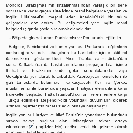
Mondros Bırakışması'mn imzalanmasından yaklaşık bir sene
sonrası-na kadar geçen süre içinde resmi belgelerde yeralan ve
İngiliz Hüküme-ti'ni meşgul eden Anadolu'daki bir takım
gelişmelere göz atalım. Bu geliş-meleri yine İngiliz resmi
belgeleri ışığında şöyle sıralamak olanaklıdır:
1 - Bölgede giderek artan Panislamist ve Panturanist eğilimler:
- Belgeler, Panislamist ve bunun yanısıra Panturanist eğilimlerin
canlandığını ve eski ittihatçılann bu hareketler içinde aktif rol
üstlendiklerini göstermektedir. Mısır, Trablus ve Hindistan'dan
sonra Kafkaslar'da da başlatılan islamcı propagandalar içinde
Itti-hat ve Terakki'nin önde gelen sorumlularından Ziya
Gökalp'inde yer alarak Istanbul'daki Azerbaycan temsilcileri ile
gizli temaslarda bulunması, Kafkasya'daki Kürt ve Çerkez
müslümanlar ile bura-larda yaşayan hristiyan elemanlara karşı
hareketler başlattığı hatta Istanbul'daki rum ve ermenilere karşı
Türkçü eğilimleri ateşlendir-diği yolundaki duyumların giderek
artması İngilizler için rahatsız edici olmaya başlamıştır.
İngiliz yanlısı Hürriyet ve İtilaf Partisi'nin yönetimde bulunduğu
sırada savaş suçlusu olan ittihatglann tekrar ortaya
çılunalannın[
2
] (İngilizler için) endişe verici bir gelişme olarak
görülmesi doğal karşılanmalıdır.