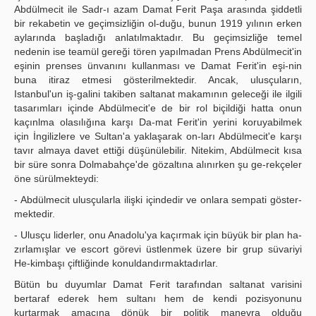
Abdülmecit ile Sadr-ı azam Damat Ferit Paşa arasında şiddetli
bir rekabetin ve geçimsizliğin ol-duğu, bunun 1919 yılının erken
aylarında başladığı anlatılmaktadır. Bu geçimsizliğe temel
nedenin ise teamül gereği tören yapılmadan Prens Abdülmecit'in
eşinin prenses ünvanını kullanması ve Damat Ferit'in eşi-nin
buna itiraz etmesi gösterilmektedir. Ancak, ulusçuların,
Istanbul'un iş-galini takiben saltanat makamının geleceği ile ilgili
tasarımları içinde Abdülmecit'e de bir rol biçildiği hatta onun
kaçınlma olasılığına karşı Da-mat Ferit'in yerini koruyabilmek
için İngilizlere ve Sultan'a yaklaşarak on-ları Abdülmecit'e karşı
tavır almaya davet ettiği düşünülebilir. Nitekim, Abdülmecit kısa
bir süre sonra Dolmabahçe'de gözaltına alınırken şu ge-rekçeler
öne sürülmekteydi:
- Abdülmecit ulusçularla ilişki içindedir ve onlara sempati göster-
mektedir.
- Ulusçu liderler, onu Anadolu'ya kaçırmak için büyük bir plan ha-
zırlamışlar ve escort görevi üstlenmek üzere bir grup süvariyi
He-kimbaşı çiftliğinde konuldandırmaktadırlar.
Bütün bu duyumlar Damat Ferit tarafından saltanat varisini
bertaraf ederek hem sultanı hem de kendi pozisyonunu
kurtarmak amacına dönük bir politik manevra olduğu