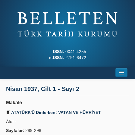
ISSN:
0041-4255
e-ISSN:
2791-6472
Ana Sayfa
Nisan 1937, Cilt 1 - Sayı 2
Hakkında
Makale
Dergi Kurulları
ATATÜRK'Ü Dinlerken: VATAN VE HÜRRİYET
Yazım Kuralları
Âfet -
Sayfalar:
289-298
İlkeler