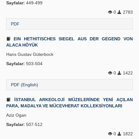
Sayfalar:
449-499
0
2783
PDF
EIN HETHITISCHES SIEGEL AUS DER GEGEND VON
ALACA HÖYÜK
Hans Gustav Güterbock
Sayfalar:
503-504
0
1422
PDF (English)
İSTANBUL ARKEOLOJİ MÜZELERİNDE YENİ AÇILAN
PARA, MADALYA VE MÜCEVHERAT KOLLEKSİYONLARI
Aziz Ogan
Sayfalar:
507-512
0
1822