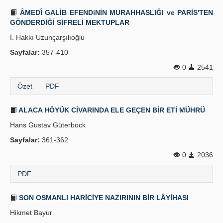
ÂMEDÎ GALİB EFENDiNİN MURAHHASLIĞI ve PARİS'TEN
GÖNDERDİĞİ SİFRELİ MEKTUPLAR
İ. Hakkı Uzunçarşılıoğlu
Sayfalar:
357-410
0
2541
Özet
PDF
ALACA HÖYÜK CİVARINDA ELE GEÇEN BİR ETİ MÜHRÜ
Hans Gustav Güterbock
Sayfalar:
361-362
0
2036
PDF
SON OSMANLI HARİCİYE NAZIRININ BİR LÂYİHASI
Hikmet Bayur