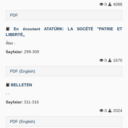
0
4088
Yayın Politikaları
PDF
Kılavuzlar
En écoutant ATATÜRK: LA SOCÉTÉ "PATRIE ET
İletişim
LIBERTÉ„
Âfet -
Sayfalar:
299-309
0
1670
PDF (English)
BELLETEN
- -
Sayfalar:
311-316
0
2024
PDF (English)