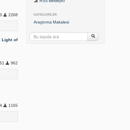
RSS Besleyici
0
2268
KATEGORİLER
Araştırma Makalesi
 Light of
51
962
74
1165