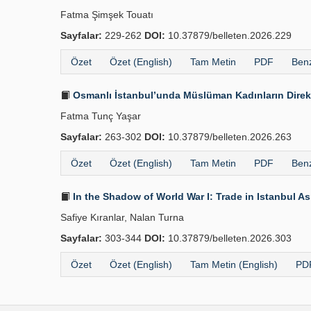
Fatma Şimşek Touatı
Sayfalar:
229-262
DOI:
10.37879/belleten.2026.229
Özet
Özet (English)
Tam Metin
PDF
Benz
Osmanlı İstanbul’unda Müslüman Kadınların Direkl
Fatma Tunç Yaşar
Sayfalar:
263-302
DOI:
10.37879/belleten.2026.263
Özet
Özet (English)
Tam Metin
PDF
Benz
In the Shadow of World War I: Trade in Istanbul As
Safiye Kıranlar, Nalan Turna
Sayfalar:
303-344
DOI:
10.37879/belleten.2026.303
Özet
Özet (English)
Tam Metin (English)
PDF