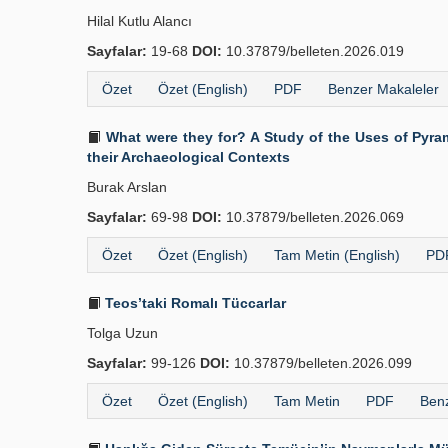
Hilal Kutlu Alancı
Sayfalar:
19-68
DOI:
10.37879/belleten.2026.019
Özet
Özet (English)
PDF
Benzer Makaleler
What were they for? A Study of the Uses of Pyrami
their Archaeological Contexts
Burak Arslan
Sayfalar:
69-98
DOI:
10.37879/belleten.2026.069
Özet
Özet (English)
Tam Metin (English)
PDF
Teos’taki Romalı Tüccarlar
Tolga Uzun
Sayfalar:
99-126
DOI:
10.37879/belleten.2026.099
Özet
Özet (English)
Tam Metin
PDF
Benz