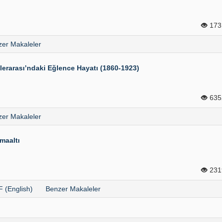
17
er Makaleler
erarası’ndaki Eğlence Hayatı (1860-1923)
63
er Makaleler
maaltı
23
 (English)
Benzer Makaleler