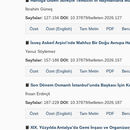
Hanlığa Giden Süreçte Temücin’in Naymanlarla Mü
İbrahim Güneş
Sayfalar:
127-156
DOI:
10.37879/belleten.2026.127
Özet
Özet (English)
Tam Metin
PDF
Benz
İsveç Askerî Arşivi’nde Mahfuz Bir Doğu Avrupa Ha
Yavuz Söylemez
Sayfalar:
157-186
DOI:
10.37879/belleten.2026.157
Özet
Özet (English)
Tam Metin
PDF
Benz
Son Dönem Osmanlı İstanbul’unda Başkası İçin Kend
İhsan Erdinçli
Sayfalar:
187-228
DOI:
10.37879/belleten.2026.187
Özet
Özet (English)
Tam Metin
PDF
Benz
XIX. Yüzyılda Antalya’da Gemi İnşası ve Organizas