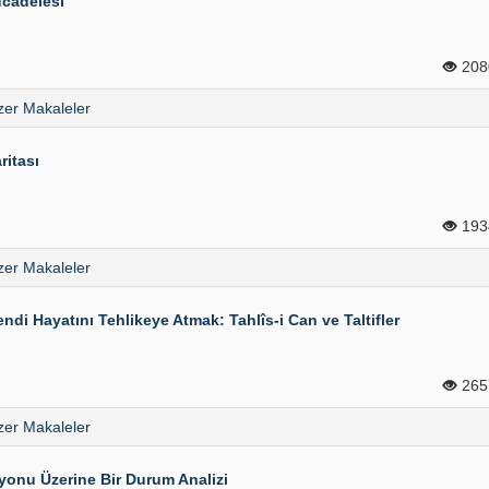
cadelesi
20
er Makaleler
ritası
19
er Makaleler
i Hayatını Tehlikeye Atmak: Tahlîs-i Can ve Taltifler
26
er Makaleler
yonu Üzerine Bir Durum Analizi