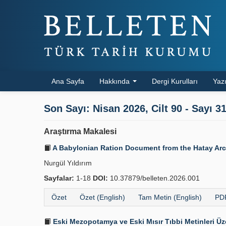
Ana Sayfa
Hakkında
Dergi Kurulları
Yazı
Son Sayı: Nisan 2026, Cilt 90 - Sayı 3
Araştırma Makalesi
A Babylonian Ration Document from the Hatay A
Nurgül Yıldırım
Sayfalar:
1-18
DOI:
10.37879/belleten.2026.001
Özet
Özet (English)
Tam Metin (English)
PDF
Eski Mezopotamya ve Eski Mısır Tıbbi Metinleri Üze