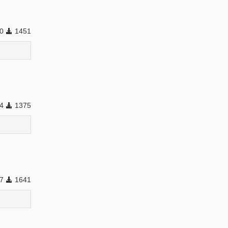
80
1451
34
1375
57
1641