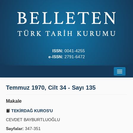
ISSN:
0041-4255
e-ISSN:
2791-6472
Ana Sayfa
Temmuz 1970, Cilt 34 - Sayı 135
Hakkında
Makale
Dergi Kurulları
TEKİRDAĞ KUROS'U
Yazım Kuralları
CEVDET BAYBURTLUOĞLU
Sayfalar:
347-351
İlkeler