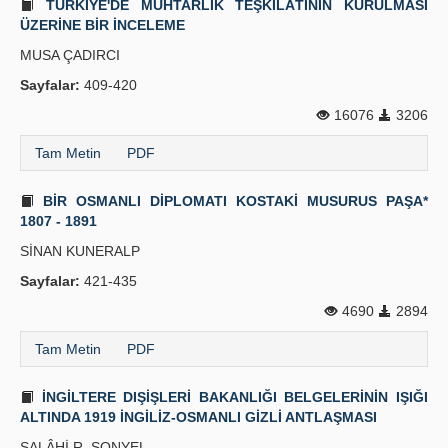
TÜRKİYE'DE MUHTARLIK TEŞKİLÂTININ KURULMASI
ÜZERİNE BİR İNCELEME
MUSA ÇADIRCI
Sayfalar:
409-420
16076
3206
Tam Metin
PDF
BİR OSMANLI DİPLOMATI KOSTAKİ MUSURUS PAŞA*
1807 - 1891
SİNAN KUNERALP
Sayfalar:
421-435
4690
2894
Tam Metin
PDF
İNGİLTERE DIŞİŞLERİ BAKANLIĞI BELGELERİNİN IŞIĞI
ALTINDA 1919 İNGİLİZ-OSMANLI GİZLİ ANTLAŞMASI
SALÂHİ R. SONYEL