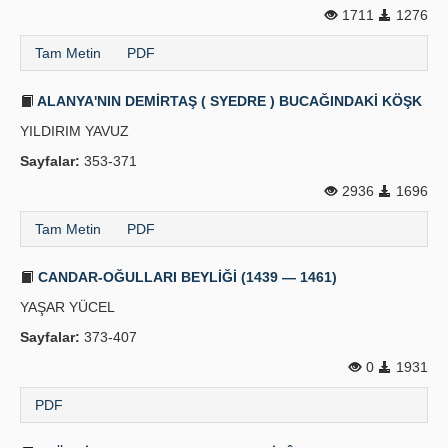
1711
1276
Yayın Politikaları
Tam Metin
PDF
Kılavuzlar
ALANYA'NIN DEMİRTAŞ ( SYEDRE ) BUCAĞINDAKİ KÖŞK
İletişim
YILDIRIM YAVUZ
Sayfalar:
353-371
2936
1696
Tam Metin
PDF
CANDAR-OĞULLARI BEYLİĞİ (1439 — 1461)
YAŞAR YÜCEL
Sayfalar:
373-407
0
1931
PDF