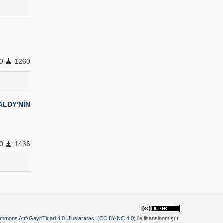
0
1260
LDY'NİN
0
1436
mmons Atıf-GayriTicari 4.0 Uluslararası (CC BY-NC 4.0)
ile lisanslanmıştır.