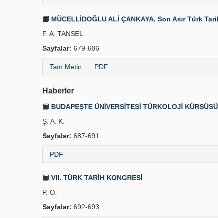
MÜCELLİDOĞLU ALİ ÇANKAYA, Son Asır Türk Tarihinin
F. A. TANSEL
Sayfalar:
679-686
Tam Metin
PDF
Haberler
BUDAPEŞTE ÜNİVERSİTESİ TÜRKOLOJİ KÜRSÜS
Ş. A. K.
Sayfalar:
687-691
PDF
VII. TÜRK TARİH KONGRESİ
P. O.
Sayfalar:
692-693