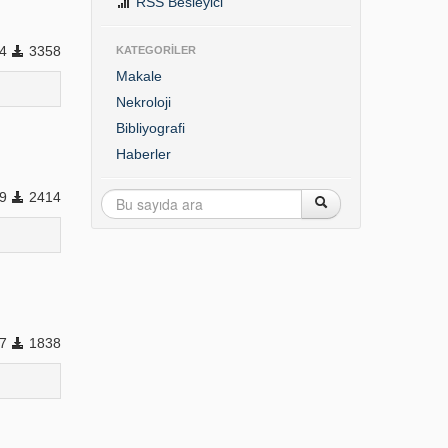
RSS Besleyici
14
3358
KATEGORİLER
Makale
Nekroloji
Bibliyografi
Haberler
99
2414
37
1838