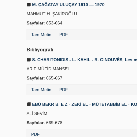
M. ÇAĞATAY ULUÇAY 1910 — 1970
MAHMUT H. ŞAKİROĞLU
Sayfalar:
653-664
Tam Metin
PDF
Bibliyografi
S. CHARITONIDIS - L. KAHIL - R. GINOUVÈS, Les m
ARİF MÜFİD MANSEL
Sayfalar:
665-667
Tam Metin
PDF
EBÛ BEKR B. E Z - ZEKİ EL - MÜTETABBİB EL - KON
ALİ SEVİM
Sayfalar:
669-678
PDF