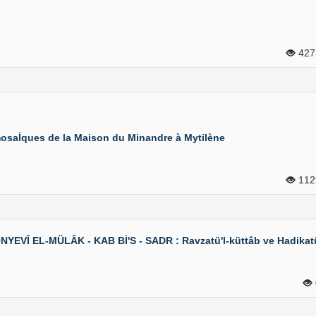
42
osaİques de la Maison du Minandre à Mytilène
11
YEVÎ EL-MÜLÂK - KAB Bİ'S - SADR : Ravzatü'l-küttâb ve Hadikatü