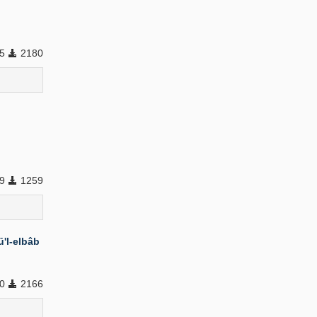
75
2180
29
1259
'l-elbâb
0
2166