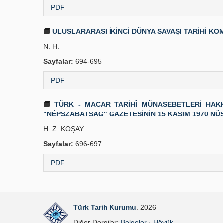
PDF
ULUSLARARASI İKİNCİ DÜNYA SAVAŞI TARİHİ KOM
N. H.
Sayfalar:
694-695
PDF
TÜRK - MACAR TARİHÎ MÜNASEBETLERİ HAKK
"NÉPSZABATSAG" GAZETESİNİN 15 KASIM 1970 NÜ
H. Z. KOŞAY
Sayfalar:
696-697
PDF
Türk Tarih Kurumu
. 2026
Diğer Dergiler:
Belgeler
·
Höyük