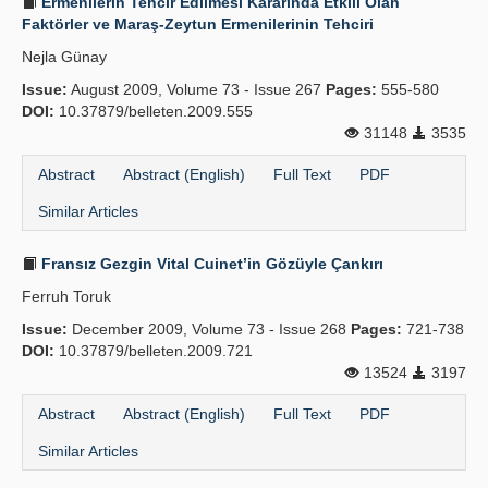
Ermenilerin Tehcir Edilmesi Kararında Etkili Olan
Faktörler ve Maraş-Zeytun Ermenilerinin Tehciri
Nejla Günay
Issue:
August 2009, Volume 73 - Issue 267
Pages:
555-580
DOI:
10.37879/belleten.2009.555
31148
3535
Abstract
Abstract (English)
Full Text
PDF
Similar Articles
Fransız Gezgin Vital Cuinet’in Gözüyle Çankırı
Ferruh Toruk
Issue:
December 2009, Volume 73 - Issue 268
Pages:
721-738
DOI:
10.37879/belleten.2009.721
13524
3197
Abstract
Abstract (English)
Full Text
PDF
Similar Articles