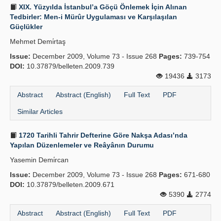
XIX. Yüzyılda İstanbul’a Göçü Önlemek İçin Alınan
Tedbirler: Men-i Mürûr Uygulaması ve Karşılaşılan
Güçlükler
Mehmet Demi̇rtaş
Issue:
December 2009, Volume 73 - Issue 268
Pages:
739-754
DOI:
10.37879/belleten.2009.739
19436
3173
Abstract
Abstract (English)
Full Text
PDF
Similar Articles
1720 Tarihli Tahrir Defterine Göre Nakşa Adası’nda
Yapılan Düzenlemeler ve Reâyânın Durumu
Yasemin Demi̇rcan
Issue:
December 2009, Volume 73 - Issue 268
Pages:
671-680
DOI:
10.37879/belleten.2009.671
5390
2774
Abstract
Abstract (English)
Full Text
PDF