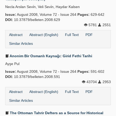
Necla Arslan Sevi̇n, Veli Sevi̇n, Haydar Kalsen
Issue:
August 2008, Volume 72 - Issue 264
Pages:
629-642
DOI:
10.37879/belleten.2008.629
5781
2551
Abstract
Abstract (English)
Full Text
PDF
Similar Articles
Anonim Bir Osmanlı Kaynağı: Girid Fethi Tarihi
Ayşe Pul
Issue:
August 2008, Volume 72 - Issue 264
Pages:
591-602
DOI:
10.37879/belleten.2008.591
43704
2953
Abstract
Abstract (English)
Full Text
PDF
Similar Articles
The Ottoman Tahrir Defters as a Source for Historical