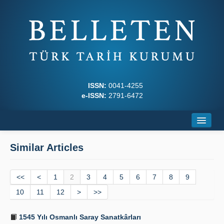
ISSN:
0041-4255
e-ISSN:
2791-6472
Home
Similar Articles
About
<<
Journal Boards
<
1
2
3
4
5
6
7
8
9
10
11
12
>
>>
Writing Rules
1545 Yılı Osmanlı Saray Sanatkârları
Principles