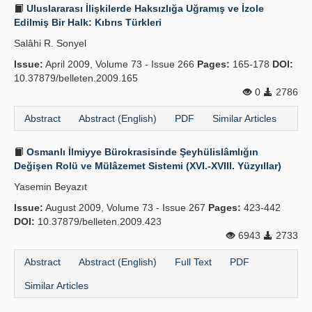
Uluslararası İlişkilerde Haksızlığa Uğramış ve İzole
Edilmiş Bir Halk: Kıbrıs Türkleri
Salâhi R. Sonyel
Issue:
April 2009, Volume 73 - Issue 266
Pages:
165-178
DOI:
10.37879/belleten.2009.165
0
2786
Abstract
Abstract (English)
PDF
Similar Articles
Osmanlı İlmiyye Bürokrasisinde Şeyhülislâmlığın
Değişen Rolü ve Mülâzemet Sistemi (XVI.-XVIII. Yüzyıllar)
Yasemin Beyazıt
Issue:
August 2009, Volume 73 - Issue 267
Pages:
423-442
DOI:
10.37879/belleten.2009.423
6943
2733
Abstract
Abstract (English)
Full Text
PDF
Similar Articles