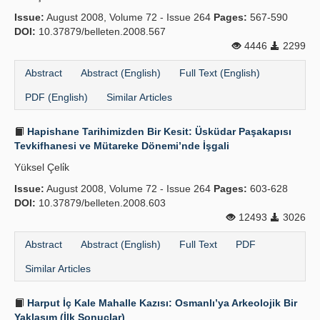
Issue:
August 2008, Volume 72 - Issue 264
Pages:
567-590
DOI:
10.37879/belleten.2008.567
4446
2299
Abstract
Abstract (English)
Full Text (English)
PDF (English)
Similar Articles
Hapishane Tarihimizden Bir Kesit: Üsküdar Paşakapısı
Tevkifhanesi ve Mütareke Dönemi’nde İşgali
Yüksel Çeli̇k
Issue:
August 2008, Volume 72 - Issue 264
Pages:
603-628
DOI:
10.37879/belleten.2008.603
12493
3026
Abstract
Abstract (English)
Full Text
PDF
Similar Articles
Harput İç Kale Mahalle Kazısı: Osmanlı’ya Arkeolojik Bir
Yaklaşım (İlk Sonuçlar)