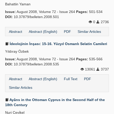
Bahattin Yaman
Publication Policies
Issue:
August 2008, Volume 72 - Issue 264
Pages:
501-534
DOI:
Guidelines
10.37879/belleten.2008.501
0
2736
Contact Us
Abstract
Abstract (English)
PDF
Similar Articles
İdeolojinin İnşası: 15-16. Yüzyıl Osmanlı Selatin Camileri
Yıldıray Özbek
Issue:
August 2008, Volume 72 - Issue 264
Pages:
535-566
DOI:
10.37879/belleten.2008.535
13061
3737
Abstract
Abstract (English)
Full Text
PDF
Similar Articles
Ayâns in the Ottoman Cyprus in the Second Half of the
18th Century
Nuri Çevi̇kel