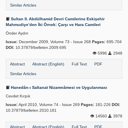
Similar Articles
Sultan II. Abdülhamid Devri Camilerine Eskişehir
Mahmudiye’den İki Örnek: Çarşı ve Hara Camileri
Önder Aydın
Issue:
December 2009, Volume 73 - Issue 268
Pages:
695-704
DOI:
10.37879/belleten.2009.695
5996
2948
Abstract
Abstract (English)
Full Text
PDF
Similar Articles
Hanedân-ı Saltanat Nizamnâmesi ve Uygulanması
Cevdet Kırpık
Issue:
April 2010, Volume 74 - Issue 269
Pages:
181-226
DOI:
10.37879/belleten.2010.181
14560
3978
Abstract
Abstract (English)
Full Text
PDF