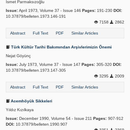
İsmet Parmaksızoğlu
Issue:
April 1973, Volume 37 - Issue 146
Pages:
191-230
DOI:
10.37879/belleten.1973.146-191
7158
2862
Abstract
Full Text
PDF
Similar Articles
Türk Kültür Tarihi Bakımından Arşivlerimizin Önemi
Nejat Göyünç
Issue:
July 1973, Volume 37 - Issue 147
Pages:
305-320
DOI:
10.37879/belleten.1973.147-305
3295
2009
Abstract
Full Text
PDF
Similar Articles
Acemhöyük Sikkeleri
Yıldız Kızılkaya
Issue:
December 1990, Volume 54 - Issue 211
Pages:
907-912
DOI:
10.37879/belleten.1990.907