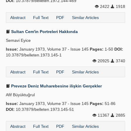
DOI:
10.37879/belleten.1972.144-469
2422
1918
Abstract
Full Text
PDF
Similar Articles
Sultan Cem'in Portreleri Hakkında
Semavi Eyice
Issue:
January 1973, Volume 37 - Issue 145
Pages:
1-50
DOI:
10.37879/belleten.1973.145-1
20925
3740
Abstract
Full Text
PDF
Similar Articles
Preveze Deniz Muharebesine ilişkin Gerçekler
Afif Büyüktuğrul
Issue:
January 1973, Volume 37 - Issue 145
Pages:
51-86
DOI:
10.37879/belleten.1973.145-51
11367
2885
Abstract
Full Text
PDF
Similar Articles