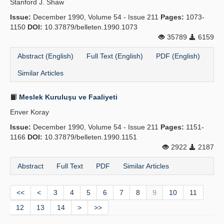
Stanford J. Shaw
Issue:
December 1990, Volume 54 - Issue 211
Pages:
1073-
1150
DOI:
10.37879/belleten.1990.1073
35789
6159
Abstract (English)
Full Text (English)
PDF (English)
Similar Articles
Meslek Kuruluşu ve Faaliyeti
Enver Koray
Issue:
December 1990, Volume 54 - Issue 211
Pages:
1151-
1166
DOI:
10.37879/belleten.1990.1151
2922
2187
Abstract
Full Text
PDF
Similar Articles
<<
<
3
4
5
6
7
8
9
10
11
12
13
14
>
>>