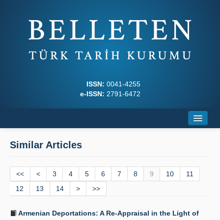
ISSN:
0041-4255
e-ISSN:
2791-6472
Home
Similar Articles
About
<<
Journal Boards
<
3
4
5
6
7
8
9
10
11
12
13
14
>
>>
Writing Rules
Armenian Deportations: A Re-Appraisal in the Light of
Principles