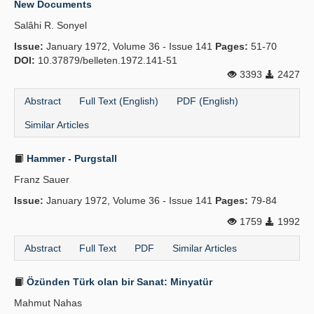
New Documents
Publication Policies
Salâhi R. Sonyel
Issue:
Guidelines
January 1972, Volume 36 - Issue 141
Pages:
51-70
DOI:
10.37879/belleten.1972.141-51
Contact Us
3393
2427
Abstract
Full Text (English)
PDF (English)
Similar Articles
Hammer - Purgstall
Franz Sauer
Issue:
January 1972, Volume 36 - Issue 141
Pages:
79-84
1759
1992
Abstract
Full Text
PDF
Similar Articles
Özünden Türk olan bir Sanat: Minyatür
Mahmut Nahas