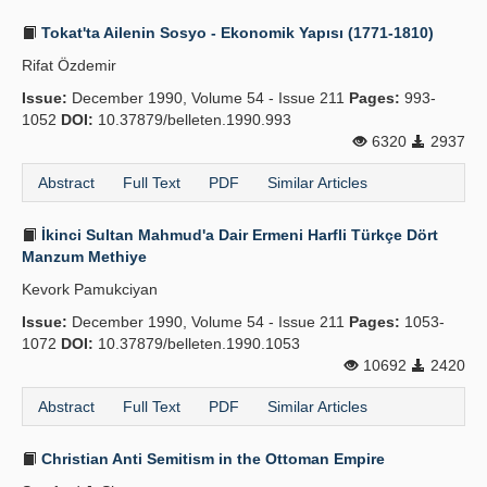
Tokat'ta Ailenin Sosyo - Ekonomik Yapısı (1771-1810)
Rifat Özdemir
Issue:
December 1990, Volume 54 - Issue 211
Pages:
993-
1052
DOI:
10.37879/belleten.1990.993
6320
2937
Abstract
Full Text
PDF
Similar Articles
İkinci Sultan Mahmud'a Dair Ermeni Harfli Türkçe Dört
Manzum Methiye
Kevork Pamukciyan
Issue:
December 1990, Volume 54 - Issue 211
Pages:
1053-
1072
DOI:
10.37879/belleten.1990.1053
10692
2420
Abstract
Full Text
PDF
Similar Articles
Christian Anti Semitism in the Ottoman Empire