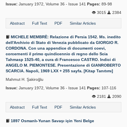
Issue:
January 1972, Volume 36 - Issue 141
Pages:
89-98
3015
2384
Abstract
Full Text
PDF
Similar Articles
MICHELE MEMBRÈ: Relazione di Persia 1542. Ms. inedito
dell'Archivio di Stato di Venezia pubblicato da GIORGIO R.
CORDONA. Con una appendice di documenti coevi,
corcernenti il primo quindicennio di regno dello Scia
Tahmasp 1525-40, a cura di Francesco CASTRO. Indici di
ANGELO M. PIEMONTESE. Presentazione di GIANROBERTO
SCARCIA. Napoli, 1969 LXX + 255 sayfa. [Kitap Tanıtımı]
Mahmut H. Şakiroğlu
Issue:
January 1972, Volume 36 - Issue 141
Pages:
107-116
2181
2090
Abstract
Full Text
PDF
Similar Articles
1897 Osmanlı-Yunan Savaşı için Yeni Belge