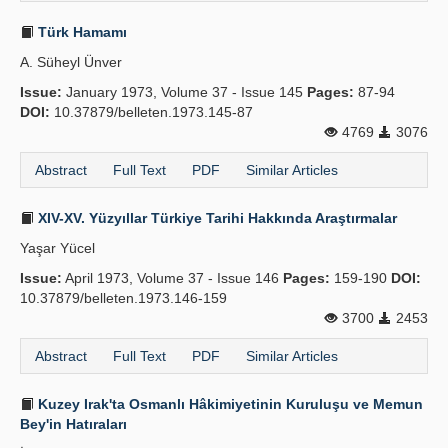
Türk Hamamı
A. Süheyl Ünver
Issue:
January 1973, Volume 37 - Issue 145
Pages:
87-94
DOI:
10.37879/belleten.1973.145-87
4769
3076
Abstract
Full Text
PDF
Similar Articles
XIV-XV. Yüzyıllar Türkiye Tarihi Hakkında Araştırmalar
Yaşar Yücel
Issue:
April 1973, Volume 37 - Issue 146
Pages:
159-190
DOI:
10.37879/belleten.1973.146-159
3700
2453
Abstract
Full Text
PDF
Similar Articles
Kuzey Irak'ta Osmanlı Hâkimiyetinin Kuruluşu ve Memun
Bey'in Hatıraları