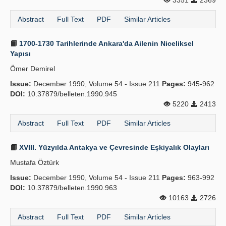
3351
2369
Abstract
Full Text
PDF
Similar Articles
1700-1730 Tarihlerinde Ankara'da Ailenin Niceliksel
Yapısı
Ömer Demirel
Issue:
December 1990, Volume 54 - Issue 211
Pages:
945-962
DOI:
10.37879/belleten.1990.945
5220
2413
Abstract
Full Text
PDF
Similar Articles
XVIII. Yüzyılda Antakya ve Çevresinde Eşkiyalık Olayları
Mustafa Öztürk
Issue:
December 1990, Volume 54 - Issue 211
Pages:
963-992
DOI:
10.37879/belleten.1990.963
10163
2726
Abstract
Full Text
PDF
Similar Articles