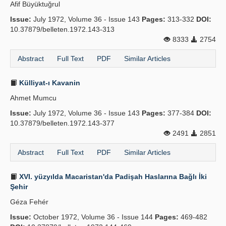
Afif Büyüktuğrul
Issue:
July 1972, Volume 36 - Issue 143
Pages:
313-332
DOI:
10.37879/belleten.1972.143-313
8333
2754
Abstract
Full Text
PDF
Similar Articles
Külliyat-ı Kavanin
Ahmet Mumcu
Issue:
July 1972, Volume 36 - Issue 143
Pages:
377-384
DOI:
10.37879/belleten.1972.143-377
2491
2851
Abstract
Full Text
PDF
Similar Articles
XVI. yüzyılda Macaristan'da Padişah Haslarına Bağlı İki
Şehir
Géza Fehér
Issue:
October 1972, Volume 36 - Issue 144
Pages:
469-482