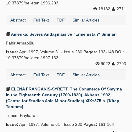
10.37879/belleten.1996.203
18182
2711
Abstract
Full Text
PDF
Similar Articles
Amerika, Sèvres Antlaşması ve "Ermenistan" Sınırları
Fahir Armaoğlu
Issue:
April 1997, Volume 61 - Issue 230
Pages:
133-148
DOI:
10.37879/belleten.1997.133
9022
2793
Abstract
Full Text
PDF
Similar Articles
ELENA FRANGAKIS-SYRETT, The Commerce Of Smyrna
in the Eighteenth Century (1700-1820), Akhens 1992,
(Centre for Studies Asia Minor Studies) XIX+375 s. [Kitap
Tanıtımı]
Tuncer Baykara
Issue:
April 1997, Volume 61 - Issue 230
Pages:
161-164