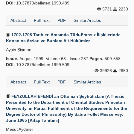
DOI:
10.37879/belleten.1999.489
5731
2230
Abstract
Full Text
PDF
Similar Articles
1702-1708 Tarihleri Arasında Türk-Fransız İlişkilerinde
Konsolos Arzları ve Bunlara Ait Hükümler
Ayşin Şişman
Issue:
August 1999, Volume 63 - Issue 237
Pages:
509-558
DOI:
10.37879/belleten.1999.509
39926
2650
Abstract
Full Text
PDF
Similar Articles
FEYZULLAH EFENDİ an Ottoman Şeyhülislam (A Thesis
Presented to the Department of Oriental Studies Princeton
University, in Partial Fulfillment of the Requirements for the
Degree Doctor of Philosophy) By Sabra Follet Messervey,
June 1965 [Kitap Tanıtımı]
Mesut Aydıner