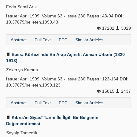
Feda Şamil Arık
Issue:
April 1999, Volume 63 - Issue 236
Pages:
43-94
DOI:
10.37879/belleten.1999.43
17282
3029
Abstract
Full Text
PDF
Similar Articles
Basra Körfezi'nde Bir Arap Aşireti: Acman Urbanı (1820-
1913)
Zekeriya Kurşun
Issue:
April 1999, Volume 63 - Issue 236
Pages:
123-164
DOI:
10.37879/belleten.1999.123
15815
2437
Abstract
Full Text
PDF
Similar Articles
Kıbrıs'ın Siyasî Tarihi İle İlgili Bir Belgenin
Değerlendirmesi
Soyalp Tamçelik