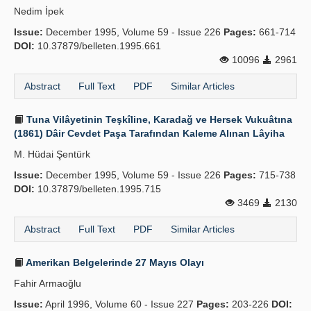
Nedim İpek
Publication Policies
Issue:
December 1995, Volume 59 - Issue 226
Pages:
661-714
DOI:
Guidelines
10.37879/belleten.1995.661
10096
2961
Contact Us
Abstract
Full Text
PDF
Similar Articles
Tuna Vilâyetinin Teşkîline, Karadağ ve Hersek Vukuâtına
(1861) Dâir Cevdet Paşa Tarafından Kaleme Alınan Lâyiha
M. Hüdai Şentürk
Issue:
December 1995, Volume 59 - Issue 226
Pages:
715-738
DOI:
10.37879/belleten.1995.715
3469
2130
Abstract
Full Text
PDF
Similar Articles
Amerikan Belgelerinde 27 Mayıs Olayı
Fahir Armaoğlu
Issue:
April 1996, Volume 60 - Issue 227
Pages:
203-226
DOI: