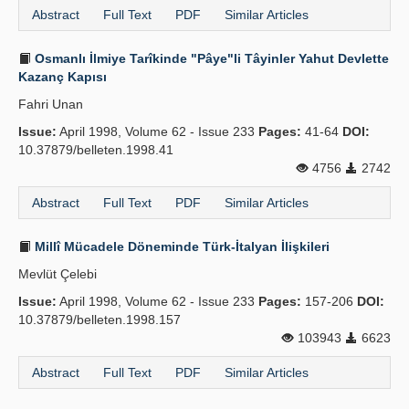
Abstract
Full Text
PDF
Similar Articles
Osmanlı İlmiye Tarîkinde "Pâye"li Tâyinler Yahut Devlette
Kazanç Kapısı
Fahri Unan
Issue:
April 1998, Volume 62 - Issue 233
Pages:
41-64
DOI:
10.37879/belleten.1998.41
4756
2742
Abstract
Full Text
PDF
Similar Articles
Millî Mücadele Döneminde Türk-İtalyan İlişkileri
Mevlüt Çelebi
Issue:
April 1998, Volume 62 - Issue 233
Pages:
157-206
DOI:
10.37879/belleten.1998.157
103943
6623
Abstract
Full Text
PDF
Similar Articles