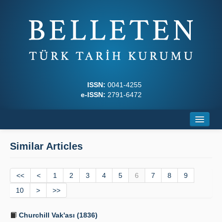
ISSN:
0041-4255
e-ISSN:
2791-6472
Home
Similar Articles
About
<<
Journal Boards
<
1
2
3
4
5
6
7
8
9
10
>
>>
Writing Rules
Churchill Vak'ası (1836)
Principles