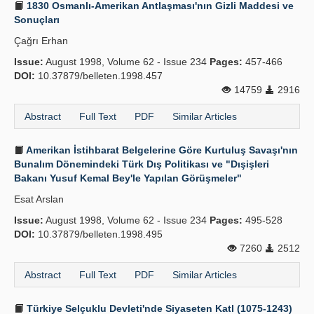
1830 Osmanlı-Amerikan Antlaşması'nın Gizli Maddesi ve
Sonuçları
Çağrı Erhan
Issue:
August 1998, Volume 62 - Issue 234
Pages:
457-466
DOI:
10.37879/belleten.1998.457
14759
2916
Abstract
Full Text
PDF
Similar Articles
Amerikan İstihbarat Belgelerine Göre Kurtuluş Savaşı'nın
Bunalım Dönemindeki Türk Dış Politikası ve "Dışişleri
Bakanı Yusuf Kemal Bey'le Yapılan Görüşmeler"
Esat Arslan
Issue:
August 1998, Volume 62 - Issue 234
Pages:
495-528
DOI:
10.37879/belleten.1998.495
7260
2512
Abstract
Full Text
PDF
Similar Articles
Türkiye Selçuklu Devleti'nde Siyaseten Katl (1075-1243)