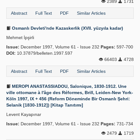
2389
1731
Abstract
Full Text
PDF
Similar Articles
Osmanlı Devleti'nde Kazaskerlik (XVII. yüzyıla kadar)
Mehmet İpşirli
Issue:
December 1997, Volume 61 - Issue 232
Pages:
597-700
DOI:
10.37879/belleten.1997.597
66403
4728
Abstract
Full Text
PDF
Similar Articles
MEROPI ANASTASSIADOU, Salonique, 1830-1912. Une
ville ottomane à l'âge des Réformes, Brill, Leiden-New York-
Köln 1997, IX + 456 (Reform Döneminde Bir Osmanlı Şehri:
Selanik [1830-1912]) [Kitap Tanıtımı]
Levent Kayapınar
Issue:
December 1997, Volume 61 - Issue 232
Pages:
731-734
2479
1719