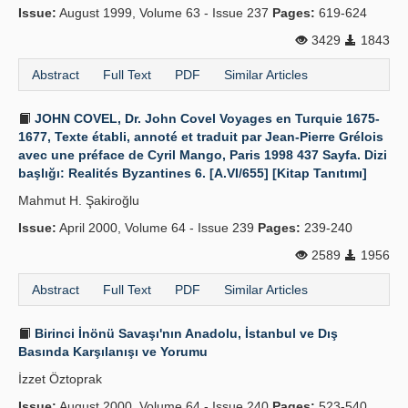
Issue:
August 1999, Volume 63 - Issue 237
Pages:
619-624
3429
1843
Abstract
Full Text
PDF
Similar Articles
JOHN COVEL, Dr. John Covel Voyages en Turquie 1675-
1677, Texte établi, annoté et traduit par Jean-Pierre Grélois
avec une préface de Cyril Mango, Paris 1998 437 Sayfa. Dizi
başlığı: Realités Byzantines 6. [A.VI/655] [Kitap Tanıtımı]
Mahmut H. Şakiroğlu
Issue:
April 2000, Volume 64 - Issue 239
Pages:
239-240
2589
1956
Abstract
Full Text
PDF
Similar Articles
Birinci İnönü Savaşı'nın Anadolu, İstanbul ve Dış
Basında Karşılanışı ve Yorumu
İzzet Öztoprak
Issue:
August 2000, Volume 64 - Issue 240
Pages:
523-540