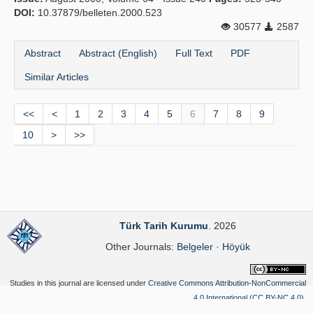
DOI:
10.37879/belleten.2000.523
30577
2587
Abstract
Abstract (English)
Full Text
PDF
Similar Articles
<<
<
1
2
3
4
5
6
7
8
9
10
>
>>
Türk Tarih Kurumu
. 2026
Other Journals:
Belgeler
·
Höyük
Studies in this journal are licensed under
Creative Commons Attribution-NonCommercial
4.0 International (CC BY-NC 4.0)
.