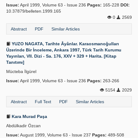
Issue:
April 1999, Volume 63 - Issue 236
Pages:
165-228
DOI:
10.37879/belleten.1999.165
0
2569
Abstract
PDF
Similar Articles
YUZO NAGATA, Tarihte Âyânlar. Karaosmanoğulları
Üzerinde Bir İnceleme, Ankara 1997, Türk Tarih Kurumu
Yayınları, VII. Dizi - Sa. 176, XXV + 329 + Harita. [Kitap
Tanıtımı]
Mücteba İlgürel
Issue:
April 1999, Volume 63 - Issue 236
Pages:
263-266
5154
2029
Abstract
Full Text
PDF
Similar Articles
Kara Murad Paşa
Abdülkadir Özcan
Issue:
August 1999, Volume 63 - Issue 237
Pages:
489-508