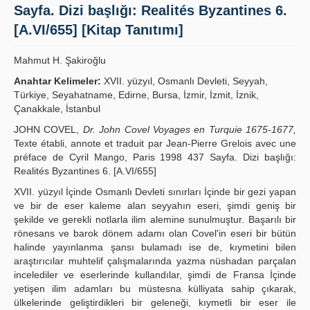
Sayfa. Dizi başlığı: Realités Byzantines 6.
Publication Policies
[A.VI/655] [Kitap Tanıtımı]
Guidelines
Mahmut H. Şakiroğlu
Contact Us
Anahtar Kelimeler:
XVII. yüzyıl, Osmanlı Devleti, Seyyah,
Türkiye, Seyahatname, Edirne, Bursa, İzmir, İzmit, İznik,
Çanakkale, İstanbul
JOHN COVEL,
Dr. John Covel Voyages en Turquie 1675-1677,
Texte établi, annote et traduit par Jean-Pierre Grelois avec une
préface de Cyril Mango, Paris 1998 437 Sayfa. Dizi başlığı:
Realités Byzantines 6. [A.VI/655]
XVII. yüzyıl İçinde Osmanlı Devleti sınırları İçinde bir gezi yapan
ve bir de eser kaleme alan seyyahın eseri, şimdi geniş bir
şekilde ve gerekli notlarla ilim alemine sunulmuştur. Başarılı bir
rönesans ve barok dönem adamı olan Covel'in eseri bir bütün
halinde yayınlanma şansı bulamadı ise de, kıymetini bilen
araştırıcılar muhtelif çalışmalarında yazma nüshadan parçalan
incelediler ve eserlerinde kullandılar, şimdi de Fransa İçinde
yetişen ilim adamları bu müstesna külliyata sahip çıkarak,
ülkelerinde geliştirdikleri bir geleneği, kıymetli bir eser ile