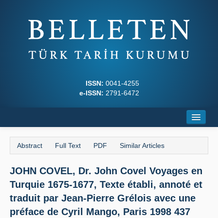
ISSN:
0041-4255
e-ISSN:
2791-6472
Home
Abstract
Full Text
PDF
Similar Articles
About
JOHN COVEL, Dr. John Covel Voyages en
Journal Boards
Turquie 1675-1677, Texte établi, annoté et
Writing Rules
traduit par Jean-Pierre Grélois avec une
préface de Cyril Mango, Paris 1998 437
Principles