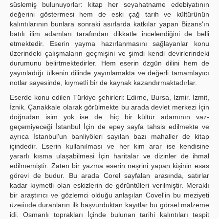
süslemiş bulunuyorlar: kitap her seyahatname edebiyatının
değerini göstermesi hem de eski çağ tarih ve kültürünün
kalıntılarının bunlara sonraki asırlarda katkılar yapan Bizans'ın
batılı ilim adamları tarafından dikkatle incelendiğini de belli
etmektedir. Eserin yayma hazırlanmasını sağlayanlar konu
üzerindeki çalışmaların geçmişini ve şimdi kendi devirlerindeki
durumunu belirtmektedirler. Hem eserin özgün dilini hem de
yayınladığı ülkenin dilinde yayınlamakta ve değerli tamamlayıcı
notlar sayesinde, kıymetli bir de kaynak kazandırmaktadırlar.
Eserde konu edilen Türkiye şehirleri: Edirne, Bursa, İzmir. İzmit,
İznik. Çanakkale olarak görülmekte bu arada devlet merkezi İçin
doğrudan isim yok ise de. hiç bir kültür adamının vaz-
geçemiyeceği İstanbul İçin de epey sayfa tahsis edilmekte ve
ayrıca İstanbul'un banliyöleri sayılan bazı mahaller de kitap
içindedir. Eserin kullanılması ve her kim arar ise kendisine
yararlı kısma ulaşabilmesi İçin haritalar ve dizinler de ihmal
edilmemiştir. Zaten bir yazma eserin neşrini yapan kişinin esas
görevi de budur. Bu arada Corel sayfalan arasında, satırlar
kadar kıymetli olan eskizlerin de görüntüleri verilmiştir. Meraklı
bir araştırıcı ve gözlemci olduğu anlaşılan Covel'in bu meziyeti
üzeıiııde duranların ilk başvurduktan kayıtlar bu görsel malzeme
idi. Osmanlı toprakları İçinde bulunan tarihi kalıntıları tespit