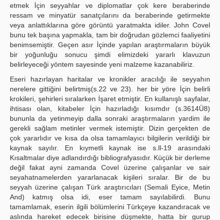
etmek İçin seyyahlar ve diplomatlar çok kere beraberinde
ressam ve minyatür sanatçılarını da beraberinde getirmekte
veya anlattıklarına göre görüntü yaratmakta idiler. John Covel
bunu tek başına yapmakla, tam bir doğrudan gözlemci faaliyetini
benimsemiştir. Geçen asır İçinde yapılan araştırmaların büyük
bir yoğunluğu sonucu şimdi elimizdeki yararlı klavuzun
belirleyeceği yöntem sayesinde yeni malzeme kazanabiliriz.
Eseri hazırlayan haritalar ve kronikler aracılığı ile seyyahın
nerelere gittiğini belirtmiş(s.22 ve 23). her bir yöre İçin belirli
krokileri, şehirleri sıralarken İşaret etmiştir. En kullanışlı sayfalar,
ihtisası olan, kitabeler İçin hazırladığı kısımdır (s.3614Ü8)
bununla da yetinmeyip dalla sonraki araştırmaların yardim ile
gerekli sağlam metinler vermek istemiştir. Dizin gerçekten de
çok yararlıdır ve kısa da olsa tamamlayıcı bilgilerin verildiği bir
kaynak sayılır. En kıymetli kaynak ise s.ll-19 arasındaki
Kısaltmalar diye adlandırdığı bibliografyasıdır. Küçük bir derleme
değil fakat ayni zamanda Covel üzerine çalışanlar ve sair
seyahatnamelerden yararlanacak kişileri sıralar. Bir de bu
seyyah üzerine çalışan Türk araştırıcıları (Semali Eyice, Metin
And) katmış olsa idi, eser tamam sayılabilirdi. Bunu
tamamlamak, eserin ilgili bölümlerini Türkçeye kazandıracak ve
aslında hareket edecek birisine düşmekte, hatta bir gurup