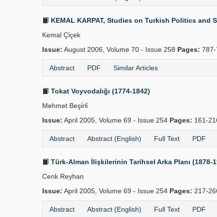
KEMAL KARPAT, Studies on Turkish Politics and Soci
Kemal Çi̇çek
Issue:
August 2006, Volume 70 - Issue 258
Pages:
787-
Abstract
PDF
Similar Articles
Tokat Voyvodalığı (1774-1842)
Mehmet Beşi̇rli̇
Issue:
April 2005, Volume 69 - Issue 254
Pages:
161-2
Abstract
Abstract (English)
Full Text
PDF
Türk-Alman İlişkilerinin Tarihsel Arka Planı (1878-
Cenk Reyhan
Issue:
April 2005, Volume 69 - Issue 254
Pages:
217-2
Abstract
Abstract (English)
Full Text
PDF