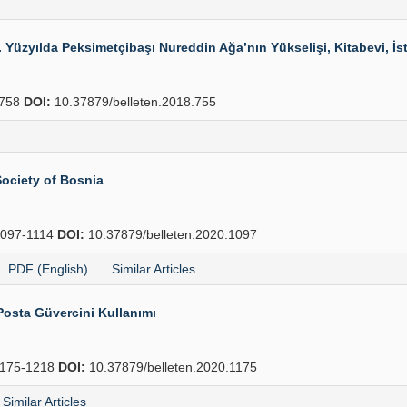
zyılda Peksimetçibaşı Nureddin Ağa’nın Yükselişi, Kitabevi, İsta
758
DOI:
10.37879/belleten.2018.755
Society of Bosnia
097-1114
DOI:
10.37879/belleten.2020.1097
PDF (English)
Similar Articles
Posta Güvercini Kullanımı
175-1218
DOI:
10.37879/belleten.2020.1175
Similar Articles