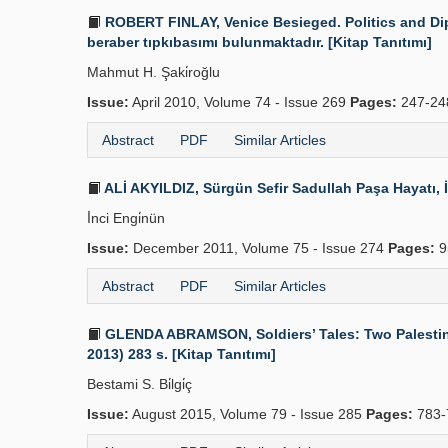
ROBERT FINLAY, Venice Besieged. Politics and Diplo
beraber tıpkıbasımı bulunmaktadır. [Kitap Tanıtımı]
Mahmut H. Şaki̇roğlu
Issue:
April 2010, Volume 74 - Issue 269
Pages:
247-24
Abstract
PDF
Similar Articles
ALİ AKYILDIZ, Sürgün Sefir Sadullah Paşa Hayatı, İnt
İ̇nci Engi̇nün
Issue:
December 2011, Volume 75 - Issue 274
Pages:
9
Abstract
PDF
Similar Articles
GLENDA ABRAMSON, Soldiers’ Tales: Two Palestinia
2013) 283 s. [Kitap Tanıtımı]
Bestami S. Bi̇lgi̇ç
Issue:
August 2015, Volume 79 - Issue 285
Pages:
783-