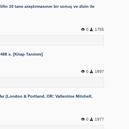
fin 10 tane araştırmasının bir sonuç ve dizin ile
0
1755
488 s. [Kitap Tanıtımı]
0
1897
r (London & Portland, OR: Vallentine Mitchell,
0
1977