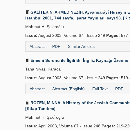
GALİTEKİN, AHMED NEZİH, Ayvansarâyî Hüseyin Efendi
İstanbul 2001, 744 sayfa. İşaret Yayınları, sayı 93. [Ki
Mahmut H. Şaki̇roğlu
Issue:
August 2003, Volume 67 - Issue 249
Pages:
577-
Abstract
PDF
Similar Articles
Ermeni Sorunu ile İlgili Bir İngiliz Kaynağı Üzerine
Taha Niyazi Karaca
Issue:
August 2003, Volume 67 - Issue 249
Pages:
519-
Abstract
Abstract (English)
Full Text
PDF
ROZEN, MINNA, A History of the Jewish Community in
[Kitap Tanıtımı]
Mahmut H. Şaki̇roğlu
Issue:
April 2003, Volume 67 - Issue 248
Pages:
219-22