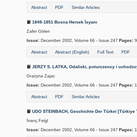
Abstract
PDF
Similar Articles
1849-1851 Bosna Hersek İsyanı
Zafer Gölen
Issue:
December 2002, Volume 66 - Issue 247
Pages:
9
Abstract
Abstract (English)
Full Text
PDF
JERZY S. LATKA, Odaliski, poturczency i uchodzcy. 
Grażyna Zajac
Issue:
December 2002, Volume 66 - Issue 247
Pages:
1
Abstract
PDF
Similar Articles
UDO STEINBACH, Geschichte Der Türkei [Türkiye Tar
İ̇nanç Fei̇gl
Issue:
December 2002, Volume 66 - Issue 247
Pages:
1