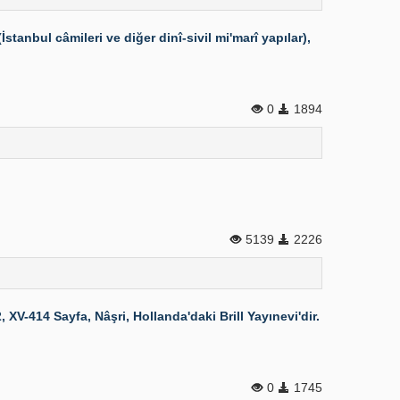
nbul câmileri ve diğer dinî-sivil mi'marî yapılar),
0
1894
5139
2226
-414 Sayfa, Nâşri, Hollanda'daki Brill Yayınevi'dir.
0
1745