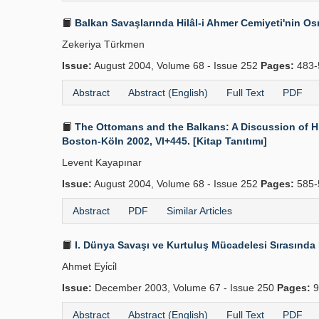
Balkan Savaşlarında Hilâl-i Ahmer Cemiyeti'nin Os
Zekeriya Türkmen
Issue:
August 2004, Volume 68 - Issue 252
Pages:
483-
Abstract
Abstract (English)
Full Text
PDF
The Ottomans and the Balkans: A Discussion of His
Boston-Köln 2002, VI+445. [Kitap Tanıtımı]
Levent Kayapınar
Issue:
August 2004, Volume 68 - Issue 252
Pages:
585-
Abstract
PDF
Similar Articles
I. Dünya Savaşı ve Kurtuluş Mücadelesi Sırasında
Ahmet Eyi̇ci̇l
Issue:
December 2003, Volume 67 - Issue 250
Pages:
9
Abstract
Abstract (English)
Full Text
PDF