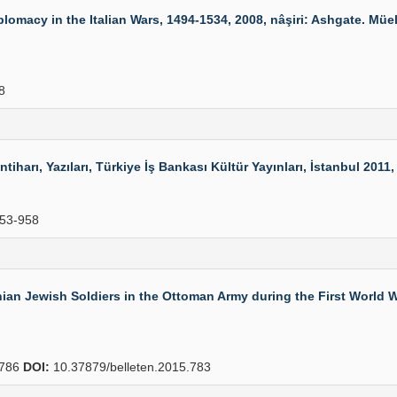
macy in the Italian Wars, 1494-1534, 2008, nâşiri: Ashgate. Müelli
8
iharı, Yazıları, Türkiye İş Bankası Kültür Yayınları, İstanbul 2011, 
53-958
n Jewish Soldiers in the Ottoman Army during the First World Wa
786
DOI:
10.37879/belleten.2015.783