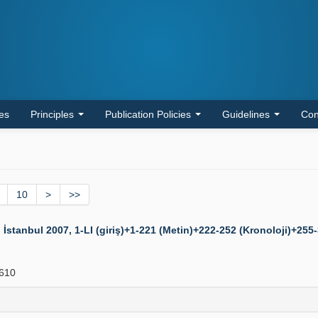
les
Principles
Publication Policies
Guidelines
Con
10
>
>>
İstanbul 2007, 1-LI (giriş)+1-221 (Metin)+222-252 (Kronoloji)+255-
610