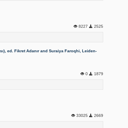
8227
2525
), ed. Fikret Adanır and Suraiya Faroqhi, Leiden-
0
1879
33025
2669