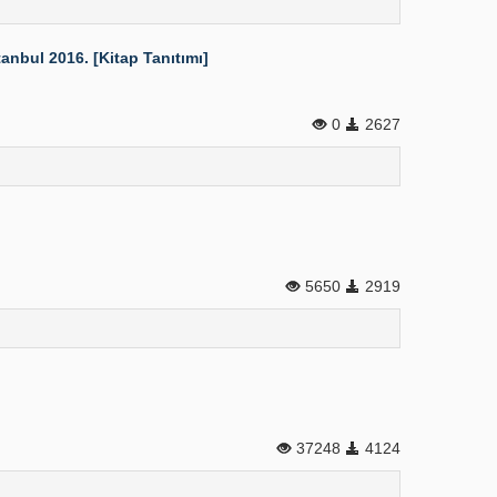
nbul 2016. [Kitap Tanıtımı]
0
2627
5650
2919
37248
4124