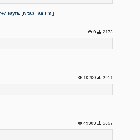
47 sayfa. [Kitap Tanıtımı]
0
2173
10200
2911
49383
5667