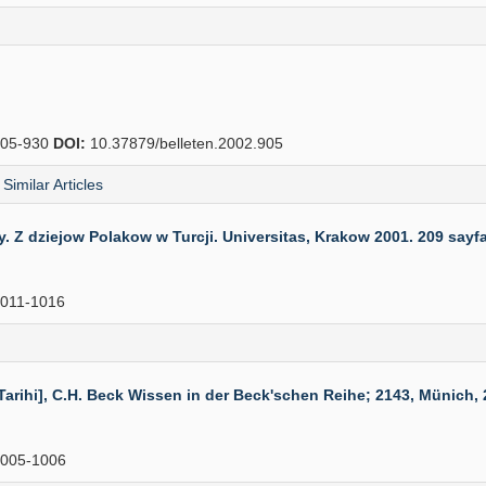
05-930
DOI:
10.37879/belleten.2002.905
Similar Articles
Z dziejow Polakow w Turcji. Universitas, Krakow 2001. 209 sayfa.
011-1016
ihi], C.H. Beck Wissen in der Beck'schen Reihe; 2143, Münich, 2
005-1006