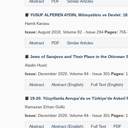
Abstract
PDF
Similar Articles
YUSUF ALPEREN AYDIN, Müteşebbis ve Devlet: 18. Yü
Hamit Karasu
Issue:
August 2018, Volume 82 - Issue 294
Pages:
755-
Abstract
PDF
Similar Articles
Jews of Sarajevo and Their Place in the Ottoman 
Aladin Husić
Issue:
December 2020, Volume 84 - Issue 301
Pages:
1
Abstract
Abstract (English)
Full Text (English)
19-20. Yüzyıllarda Avrupa’da ve Türkiye’de Askerî 
Ramazan Erhan Güllü
Issue:
December 2020, Volume 84 - Issue 301
Pages:
1
Abstract
Abstract (English)
Full Text
PDF