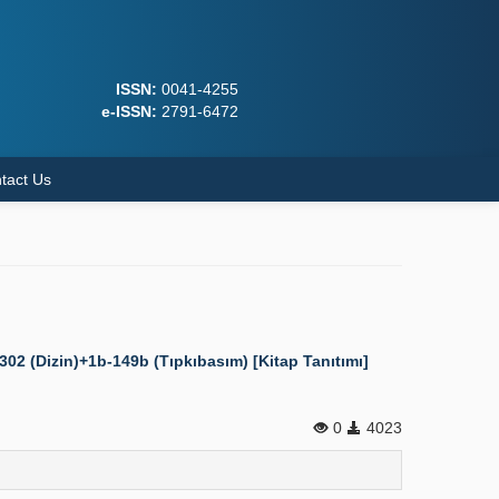
ISSN:
0041-4255
e-ISSN:
2791-6472
tact Us
302 (Dizin)+1b-149b (Tıpkıbasım) [Kitap Tanıtımı]
0
4023