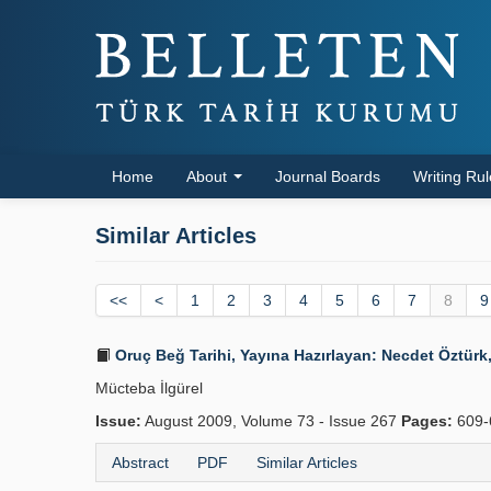
Home
About
Journal Boards
Writing Ru
Similar Articles
<<
<
1
2
3
4
5
6
7
8
9
Oruç Beğ Tarihi, Yayına Hazırlayan: Necdet Öztürk, 
Mücteba İlgürel
Issue:
August 2009, Volume 73 - Issue 267
Pages:
609-
Abstract
PDF
Similar Articles