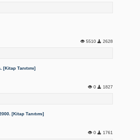
5510
2628
 [Kitap Tanıtımı]
0
1827
000. [Kitap Tanıtımı]
0
1761