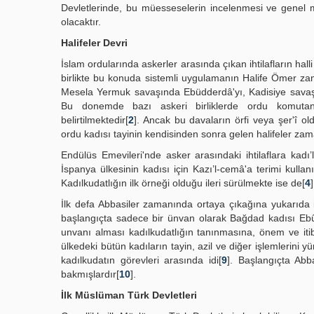
Devletlerinde, bu müesseselerin incelenmesi ve genel
olacaktır.
Halifeler Devri
İslam ordularında askerler arasında çıkan ihtilafların hal
birlikte bu konuda sistemli uygulamanın Halife Ömer zama
Mesela Yermuk savaşında Ebüdderdâ'yı, Kadisiye savaşın
Bu donemde bazı askeri birliklerde ordu komutanla
belirtilmektedir[
2
]. Ancak bu davaların örfi veya şer'î o
ordu kadısı tayinin kendisinden sonra gelen halifeler zam
Endülüs Emevileri'nde asker arasındaki ihtilaflara ka
İspanya ülkesinin kadısı için Kazı’l-cemâ'a terimi kullanıl
Kadılkudatlığın ilk örneği olduğu ileri sürülmekte ise de[
4
İlk defa Abbasiler zamanında ortaya çıkağına yukarıda 
başlangıçta sadece bir ünvan olarak Bağdad kadısı Ebû
unvanı alması kadılkudatlığın tanınmasına, önem ve it
ülkedeki bütün kadıların tayin, azil ve diğer işlemlerini y
kadılkudatın görevleri arasında idi[
9
]. Başlangıçta Abba
bakmışlardır[
10
].
İlk Müslüman Türk Devletleri