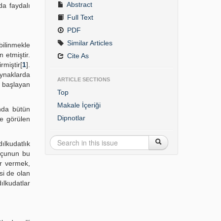
Abstract
a faydalı
Full Text
PDF
Similar Articles
bilinmekle
 etmiştir.
Cite As
miştir[
1
].
ynaklarda
ARTICLE SECTIONS
a başlayan
Top
Makale İçeriği
ında bütün
Dipnotlar
de görülen
ılkudatlık
kçunun bu
ar vermek,
si de olan
ılkudatlar