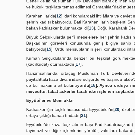
Genellikle ilk Müslüman Türk Devletleri olarak bilinen Kar
ve hukuki teşkilata temas edilmesi Osmanlılar'daki müess
Karahanlılar'da[
12
] idari konulardaki ihtilâflara ve dev
şehrin kadısı bakıyordu. Bati Karahanlılar'n başkenti Sem
bakan kadılasker bulunmakta idi[
13
]. Doğu Karahanlı Dev
Büyük Selçuklularda şer'î meselelere her şehrin kadısın
Başkadının görevleri konusunda geniş bilgiye sahip de
bakıyordu[
15
]. Ordu mensuplarının şer'î konulardaki ihtila
Kirman Selçuklularında benzer bir teşkilat görülmekte
(kadılkudat) oturmaktadır[
17
].
Harizmşahlar'da, ortaçağ Müslüman Türk Devletlerind
payitahttaki kaza divani idare ediyordu ve başında akde'1
de bu makama ait bulunu
yordu[
18
]. Ayrıca orduya me
mevcuttu, fakat askerler tarafından işlenen suçlardan 
Eyyûbîler ve Memluklar
Kadıaskerliğin teşkili hususunda Eyyyûbîler'in[
20
] özel b
ortaya çıktığı kanaa tındadır[
21
].
Eyyûbîler'de kaza teşkilâtının başı Kadılkudat(başkadı)
tayin-azil ve diğer işlemlerini yürütür, vakıflara bakardı[