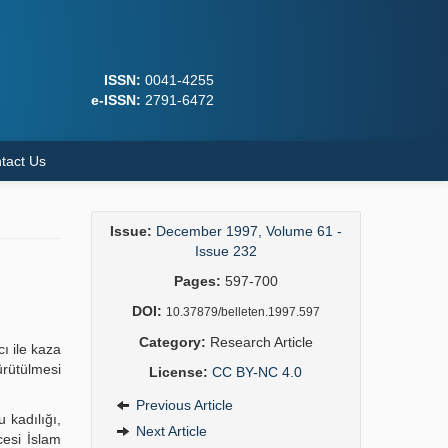
ISSN:
0041-4255
e-ISSN:
2791-6472
tact Us
Issue:
December 1997, Volume 61 -
Issue 232
Pages:
597-700
DOI:
10.37879/belleten.1997.597
Category:
Research Article
cı ile kaza
yürütülmesi
License:
CC BY-NC 4.0
Previous Article
 kadılığı,
Next Article
cesi İslam