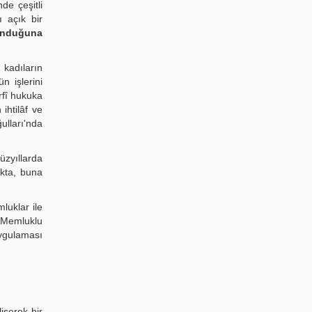
de çeşitli
ı açık bir
lunduğuna
 kadıların
rfî hukuka
ihtilâf ve
ulları'nda
üzyıllarda
akta, buna
luklar ile
, Memluklu
uygulaması
işerek bir