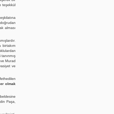
e teşekkül
eşkilatına
ı doğrudan
rak alması
mışlardır.
a birtakım
uklulardan
i tanınmış
y ve Murad
vasiyet ve
ethedilen
nler olmak
 beldesine
din Paşa,