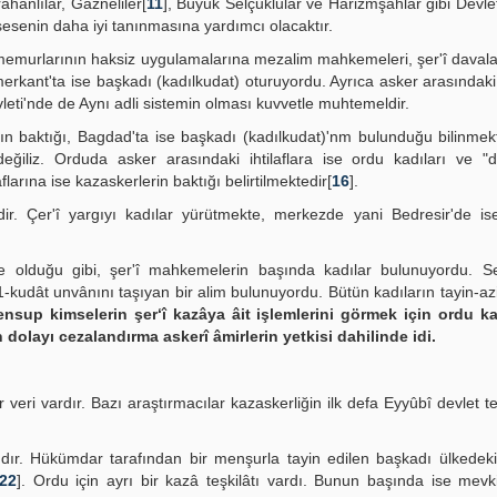
ahanlılar, Gazneliler[
11
], Büyük Selçuklular ve Harizmşahlar gibi Devlet
esenin daha iyi tanınmasına yardımcı olacaktır.
let memurlarının haksiz uygulamalarına mezalim mahkemeleri, şer'î davala
erkant'ta ise başkadı (kadılkudat) oturuyordu. Ayrıca asker arasındaki i
leti'nde de Aynı adli sistemin olması kuvvetle muhtemeldir.
ın baktığı, Bagdad'ta ise başkadı (kadılkudat)'nm bulunduğu bilinmekt
ğiliz. Orduda asker arasındaki ihtilaflara ise ordu kadıları ve "d
flarına ise kazaskerlerin baktığı belirtilmektedir[
16
].
dir. Çer'î yargıyı kadılar yürütmekte, merkezde yani Bedresir'de i
e olduğu gibi, şer'î mahkemelerin başında kadılar bulunuyordu. Se
-kudât unvânını taşıyan bir alim bulunuyordu. Bütün kadıların tayin-azil
nsup kimselerin şer‘î kazâya âit işlemlerini görmek için ordu kad
dolayı cezalandırma askerî âmirlerin yetkisi dahilinde idi.
ir veri vardır. Bazı araştırmacılar kazaskerliğin ilk defa Eyyûbî devlet t
 dır. Hükümdar tarafından bir menşurla tayin edilen başkadı ülkedeki
22
]. Ordu için ayrı bir kazâ teşkilâtı vardı. Bunun başında ise mevki 