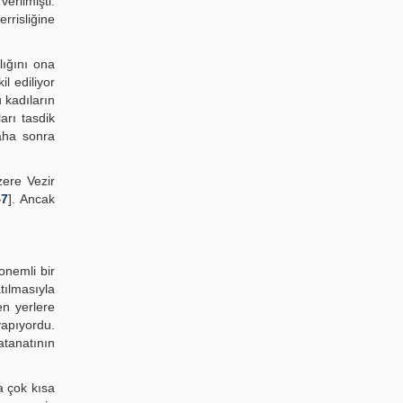
erilmişti.
rrisliğine
lığını ona
il ediliyor
u kadıların
ları tasdik
aha sonra
zere Vezir
47
]. Ancak
onemli bir
tılmasıyla
en yerlere
yapıyordu.
atanatının
a çok kısa