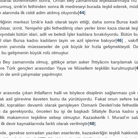
ltanat doneminden sonra, Orhan Bey zamanında teşkilatlanmaya hız v
uş, iznik'in fethinden sonra ilk medreseyi burada teşkil ederek, müde
 alanında ilk ciddi adim atılmış oluyordu[
44
].
iğinin merkezi İznik'e kadı olarak tayin ettiği, daha sonra Bursa kadı
hisar, izrnit, Yenişehir gibi fethedilmiş olan yerler birer kaza olarak teşk
ışındaki bütün idari, adli ve beledi İşler kadılara bırakılıyordu. Bütün b
olan Bursa kadısı kadılann tayin ve azil işlerine bakıyor[
46
] , vakıf
enin yanında müesseseler de çok büyük bir hızla gelişmekteydi. D
a bu gelişmenin büyük rolü olmuştur.
an Bey zamanında olmuş, gittikçe artan asker İhtiyâcını karşılamak ü
göre Türk gençleri arasından Yaya ve Müsellem teşkilâtı kurulmuştur[
in de amil çalışmalar yapılmıştır.
rasında çıkan ihtlafların halli ve böylece disiplinin sağlanması çok 
rak asil görevine ilaveten bunu da yürütüyordu. Fakat onun sefere ka
gibi, toprakları devamlı olarak genişleyen Osmanlı Devleti'nde fethedil
sı da gerekiyordu, önceleri bu işi de başkadı Sifatiyle Bursa kadısı 
lik makamının teşkiline sebep olmuştur. Kazaskerlik I. Murad'ın sal
ilk devir kaynaklarında farklı olarak verilmiştir[
48
].
nde, gerekse sonradan yazılan eserlerde, kazaskerliğin teşkili hakkınd