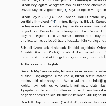
Osman Bey'in kuruluş ve gelişme gayrederiyle geçen sa
Orhan Bey, eğitim ve öğretim konusu üzerinde önemle durm
Davudi Kayseri'yi getirmiştir[
43
].Böylece eğitim ve öğretim
Orhan Bey'in 730 (I329)'da Çandarlı Halil'i Osmanlı Beyl
verdiği bilinmektedir[
45
]. İnönü, Eskişehir, Bilecik, Karaca
ve başlarına kadı ve subaşı tayin edilerek askeri işlerin d
başında ise Bursa kadısı bulunuyordu. Divan'a da dahil 
ediyordu. Eğitim, kaza ve hukuk alanındaki bu büyüm
etraflıca temas edileceği üzere kazaskerliğin kuruluşund
Bilindiği üzere askeri alandaki ilk ciddi teşebbüs, Orh
Alaeddin Paşa ve Kadı Çandarlı Halil'in tavsiyelerine 
mevcut askeri teşkiat kafi gelmemiş, orduyu geliştirmek İç
A. Kazaskerliğin Teşkili
Devamlı büyüyen orduda, bilhassa sefer sırasında asker a
husustu. Başlangıçta Bursa kadısı, bizzat sefere katıla
merkezdeki İşler aksıyordu. Ayrıca yukarıda belirtildiği 
kadılar tayin edilmesi ve bunlarla ilgili muamelatın ifa
Aşağıda görülüceği gibi bilhassa bu iki husus kazaskel
başlarında teşkil edildiği bilinmekle beraber, kuruluş tarihi 
Gerek II. Bayezid devrinin (1481-1512) derleme tarihleri