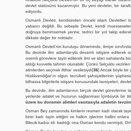
devlet statüsünü kazanmıştır. Bu yeni devletin, bir tara
ediyordu.
Osmanlı Devleti, kendisinden önceki islam Devletleri ku
yabancı değildi. Bu sebeple Devlet, kendi muesseselerin
doğruya benimsemek yerine, tedrici bir yol takip ederek 
dikkate değer bir noktadır.
Osmanlı Devleti'nin kuruluşu döneminde, ilmiye sınıfından
Bu devirde ilim adamlarıyla devamlı istişare edilerek on
onemli görevlere tayin edilerek ilmi ve idari sahalarda bi
aldığı kuvvetle tahmin olunabilir. Çünkü Selçuklu vezirler
alimlerden seçmek iftihar vesilesiydı[
36
].Ancak böyle bir
Hüdâvendiğar'ın olgun tecrübeli şahsiyetlerinin şüphe
bilhassa bilginlerle istişare konusundaki tavsiyeleri, d
Bu devirde, ilim adamlarının birçok devlet görevlerine tay
yerlerde adalet ve huzurun sağlanması İçinbüyük bir titiz
üzere bu donemin alimleri vasıtasıyla adaletin tevziine
Osman Bey zamanında kimlerin resmen kadı olarak tayin 
birer kadı tayin ettiğini ve halkın işlerinin hallini onlar
Bilecik kadısı idi: kadılığı ona Osman kendu vermişdi, Orh