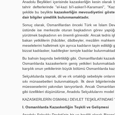
Anadolu Beylikleri içerisinde kazaskerliğin kesin olarak
tahrir defterlerinde "el-kazi bi'l-askeri'l-Karamani", 
şekilde bu beylikte
kazaskerliğin mevcudiyetini göste
dair bilgiler şimdilik bulunmamaktadır.
Sonuç olarak, OsmanlIlardan önceki Türk ve İslam Devle
üstünde ise merkezde oturan başkadının görev yapüğı görülmektedir. Önemli şer٠î konul
yürütmek başkadının en önemli görevidir. Ancak tedris işle
bakan yetkililerin (hâcibler, dâdbeyler, mezâlim mahkeme
meselelerini halletmek için ayrıca kadıların tayin edildiğ
bizzat kadılasker, kadılleşker ismiyle kadılar bulunmaktadı
Bu bahsin başında belirtildiği gibi, OsmanlIlardaki kazask
Osmanlılarda kazaskerlerin geniş yetkileri bulunmakta
karşılık onun yetkilerinin büyük bölümü Osmanlılarda ka
Selçuklularda toprak, dil ve ırk ortaklığı sebebiyle onlar
sıkı münasebetleri bulunmaktaydı. İlk devir bilginlerind
müesseselerini yakından tanıyorlardı. Ancak Osmanlılard
gibi özellikleri düşünülürse, Anadolu Selçuklularını model 
KAZASKERLERİN OSMANLI DEVLET TEŞKİLATINDAKİ 
I. Osmanlılarda Kazaskerliğin Teşkili ve Gelişmesi
Anadolu Selçuklu Devleti'nin bir uç beyliği olarak Bizan