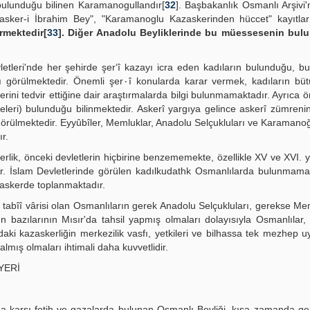
 bulunduğu bilinen Karamanogullandır[
32
]. Başbakanlık Osmanlı Arşivi'n
"Kazasker-i İbrahim Bey", "Karamanoglu Kazaskerinden hüccet" kayıtlar
rmektedir[
33
]. Diğer Anadolu Beyliklerinde bu müessesenin bu
tleri'nde her şehirde şer‘î kazayı icra eden kadıların bulunduğu, bu
arda karar vermek, kadıların bütün işlerini
rini tedvir ettiğine dair araştırmalarda bilgi bulunmamaktadır. Ayrıca ö
leri) bulunduğu bilinmektedir. Askerî yargıya gelince askerî zümrenin 
i görülmektedir. Eyyûbîler, Memluklar, Anadolu Selçukluları ve Karamanoğ
r.
erlik, önceki devletlerin hiçbirine benzememekte, özellikle XV ve XVI. y
dır. İslam Devletlerinde görülen kadılkudathk Osmanlılarda bulunmam
zaskerde toplanmaktadır.
ın tabîî vârisi olan Osmanlıların gerek Anadolu Selçukluları, gerekse Mem
en bazılarının Mısır'da tahsil yapmış olmaları dolayısıyla Osmanlılar
aki kazaskerliğin merkezilik vasfı, yetkileri ve bilhassa tek mezhep 
almış olmaları ihtimali daha kuvvetlidir.
YERİ
s'a karşı fetih ve gazalarda bulunan Osmanlı Beyliği, kısa zamanda gel