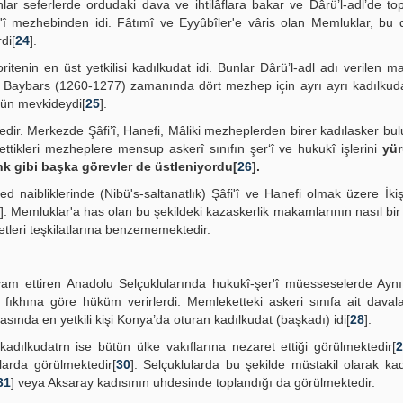
r seferlerde ordudaki dava ve ihtilâflara bakar ve Dârü’l-adl’de top
ı'î mezhebinden idi. Fâtımî ve Eyyûbîler'e vâris olan Memluklar, bu d
di[
24
].
ritenin en üst yetkilisi kadılkudat idi. Bunlar Dârü’l-adl adı verilen
âhir Baybars (1260-1277) zamanında dört mezhep için ayrı ayrı kadılkud
stün mevkideydi[
25
].
tedir. Merkezde Şâfi’î, Hanefi, Mâliki mezheplerden birer kadılasker bu
tikleri mezheplere mensup askerî sınıfın şer‘î ve hukukî işlerini
yür
shk gibi başka görevler de üstleniyordu[
26
].
naibliklerinde (Nibü's-saltanatlık) Şâfi'î ve Hanefi olmak üzere İk
]. Memluklar'a has olan bu şekildeki kazaskerlik makamlarının nasıl bir 
etleri teşkilatlarına benzememektedir.
vam ettiren Anadolu Selçuklularında hukukî-şer'î müesseselerde Aynı
 fıkhına göre hüküm verirlerdi. Memleketteki askeri sınıfa ait daval
sında en yetkili kişi Konya’da oturan kadılkudat (başkadı) idi[
28
].
adılkudatrn ise bütün ülke vakıflarına nezaret ettiği görülmektedir[
alarda görülmektedir[
30
]. Selçuklularda bu şekilde müstakil olarak kad
31
] veya Aksaray kadısının uhdesinde toplandığı da görülmektedir.