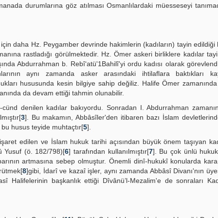
 manada durumlarına göz atılması Osmanlılardaki müesseseyi tanımad
li için daha Hz. Peygamber devrinde hakimlerin (kadıların) tayin edildiği 
nına rastladığı görülmektedir. Hz. Ömer askeri birliklere kadılar tayin
da Abdurrahman b. Rebî‘atü'1Bahilî'yi ordu kadısı olarak görevlendir
rının aynı zamanda asker arasındaki ihtilaflara baktıkları ka
ldukları hususunda kesin bilgiye sahip değiliz. Halife Ömer zamanınd
anında da devam ettiği tahmin olunabilir.
dı’l-cünd denilen kadılar bakıyordu. Sonradan I. Abdurrahman zaman
mıştır[
3
]. Bu makamın, Abbâsîler'den itibaren bazı İslam devletlerin
] bu husus teyide muhtaçtır[
5
].
işaret edilen ve İslam hukuk tarihi açısından büyük önem taşıyan kad
 Yusuf (ö. 182/798)[
6
] tarafından kullanılmıştır[
7
]. Bu çok ünlü huku
ibarının artmasına sebep olmuştur. Önemli dinî-hukukî konularda kar
ürütmek[
8
]gibi, İdarî ve kazaî işler, aynı zamanda Abbâsî Divanı'nın üye
sî Halifelerinin başkanlık ettiği Dîvânü’l-Mezalim'e de sonraları Kad