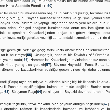
ati hasıl olmaktadır[
49
]. Muahhar olmakla birlikte bunlar arasında m
veren Hoca Sadeddin Efendi'dir [
50
].
iler verilen bu müessesenin başına, büyük bir teşkilâtçı, tecrübeli bir b
aşlangıç olmuş, bu sayede müessese tanınmış ve gelişme yolunu tutm
Konyalı Kara Rüstem ile yaptığı istişareden sonra yeni bir ordunun k
am eden, Yeniçeri ocağının kurulmasında onun teşkilatçılığının büy
daki çalışmaları, Kazaskerliğinden doğan bir görev olmayıp, onu
erek kazaskerliği gerekse vezirliği zamanındaki hizmetlerinden biri de d
iğe geçmiştir. Vezirliğe geçiş tarihi kesin olarak tesbit edilememekted
tarih belirtmiyor[
55
]. Uzunçarşılı, anonim bir
Tevârih-i Âl-i Osmân
'a
ni yazmaktadır[
56
]. Hammer ise Kazaskerliğe tayininden dokuz sene 
ir ki bu yanlış olsa gerektir[
57
]. Böylece Hayreddin Paşa, Bursa ka
ş döneminde kazaskerlikten vezirliğe geçen birkaç kişi daha bulunm
ndi (Paşa) tayin edilmiş ve bu aileden birkaç kişi bir iki fasıla ile ark
alil Paşa'nın teşkilâtçılığını bulmak mümkün değildir. Bunlar sıras
aşa[
63
], Süleyman Paşa[
64
] ve nihayet II. Bayezid devrinde İbrahim Pa
liğin teşkilinin, fetvâ makamı olan şeyhülislamlığın teşkilinden[
67
]
 bu önemine rağmen ilk kazaskerlerin hayatları ve icrââtları ve b