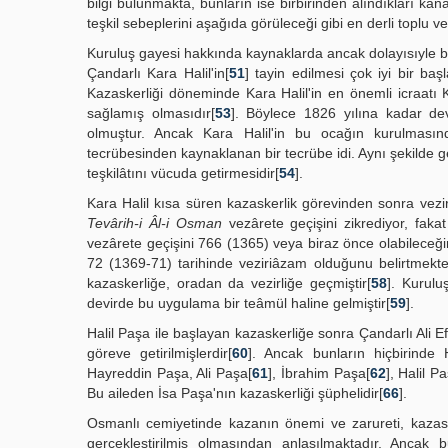
bilgi bulunmakta, bunların ise birbirinden alındıkları kana
teşkil sebeplerini aşağıda görüleceği gibi en derli toplu 
Kuruluş gayesi hakkında kaynaklarda ancak dolayısıyle bilg
Çandarlı Kara Halil'in[
51
] tayin edilmesi çok iyi bir b
Kazaskerliği döneminde Kara Halil'in en önemli icraatı 
sağlamış olmasıdır[
53
]. Böylece 1826 yılına kadar dev
olmuştur. Ancak Kara Halil'in bu ocağın kurulmasın
tecrübesinden kaynaklanan bir tecrübe idi. Aynı şekilde g
teşkilâtını vücuda getirmesidir[
54
].
Kara Halil kısa süren kazaskerlik görevinden sonra vezirl
Tevârih-i Âl-i Osman
vezârete geçişini zikrediyor, fakat 
vezârete geçişini 766 (1365) veya biraz önce olabileceği
72 (1369-71) tarihinde veziriâzam olduğunu belirtmekted
kazaskerliğe, oradan da vezirliğe geçmiştir[
58
]. Kurulu
devirde bu uygulama bir teâmül haline gelmiştir[
59
].
Halil Paşa ile başlayan kazaskerliğe sonra Çandarlı Ali Efe
göreve getirilmişlerdir[
60
]. Ancak bunların hiçbirinde H
Hayreddin Paşa, Ali Paşa[
61
], İbrahim Paşa[
62
], Halil P
Bu aileden İsa Paşa'nın kazaskerliği şüphelidir[
66
].
Osmanlı cemiyetinde kazanın önemi ve zarureti, kazasker
gerçekleştirilmiş olmasından anlaşılmaktadır. Ancak