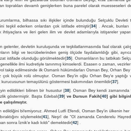
ftan topraklan devamlı genişlerken buna parelel olarak muesseseleri d
rumlarma, bilhassa sıkı ilişkiler içinde bulunduğu Selçuklu Devleti t
i teşkil ederken onlardan çok istifade etmiştir[
34
] . Ancak, bunlar
ihtiyaçlara ve ileri gelen ilim ve devlet adamlarıyla istişareler yapa
 gelenler, devletin kuruluşunda ve teşkilatlanmasında faal olarak çalış
ların bilgi ve tecrübelerinden geniş ölçüde faydalamldığı gibi, ayrıc
zzat istifade olunduğu görülmektedir[
35
]. Osmanlıların bu tatbikatı Selç
i genellikle ilmi kudretiyle tanınmış kimselerdi. Esasen o zaman, vezirler
 yol takip edilmesinde ilk Osmanlı hükümdarları Osman Bey, Orhan Be
siz çok büyük rolü olmuştur. Osman Bey'in oğlu Orhan Bey'e yaptığı 
evlet kurucusunun temayülünü göstermesi bakımından önemlidir[
37
].
in edildikleri bilinen bir husustur [
38
]. Osman Bey kendi zamanında f
lik göstermiştir. Başta Edebalı[
39
]
ve Dursun Fakih[
40
] gibi bilgi
 çalışılmıştır.
edildiğini bi!emiyoruz. Ahmed Lutfi Efendi, Osman Bey'in ülkenin her
a bıraktığını söylemekte[
41
], Neşrî de "Ol zamanda Cenderelu Hayred
an sonra İznik'e kadı kıldı" demektedir[
42
] .