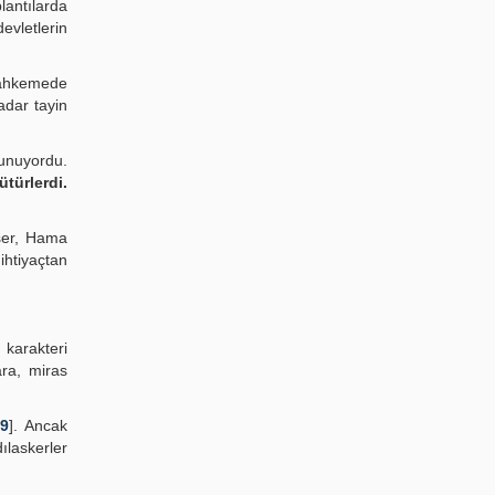
lantılarda
evletlerin
 mahkemede
adar tayin
lunuyordu.
ütürlerdi.
işer, Hama
ihtiyaçtan
 karakteri
ara, miras
29
]. Ancak
ılaskerler