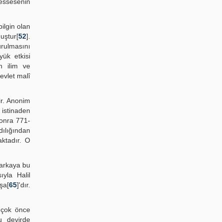
üessesenin
ilgin olan
uştur[
52
].
urulmasını
ük etkisi
n ilim ve
evlet malî
ir. Anonim
 istinaden
sonra 771-
dılığından
aktadır. O
a arkaya bu
ıyla Halil
şa[
65
]'dır.
 çok önce
u devirde