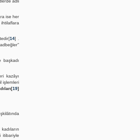
lerde adli
ra ise her
htilaflara
edir[
14
] .
adbeğler"
se başkadı
ri kazâyı
 işlemleri
ıları[
19
]
eşkilâtında
 kadıların
itibariyle