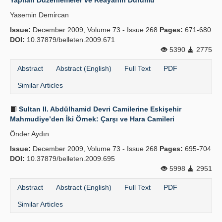
Yapılan Düzenlemeler ve Reâyânın Durumu
Yasemin Demi̇rcan
Issue:
December 2009, Volume 73 - Issue 268
Pages:
671-680
DOI:
10.37879/belleten.2009.671
5390
2775
Abstract
Abstract (English)
Full Text
PDF
Similar Articles
Sultan II. Abdülhamid Devri Camilerine Eskişehir
Mahmudiye’den İki Örnek: Çarşı ve Hara Camileri
Önder Aydın
Issue:
December 2009, Volume 73 - Issue 268
Pages:
695-704
DOI:
10.37879/belleten.2009.695
5998
2951
Abstract
Abstract (English)
Full Text
PDF
Similar Articles