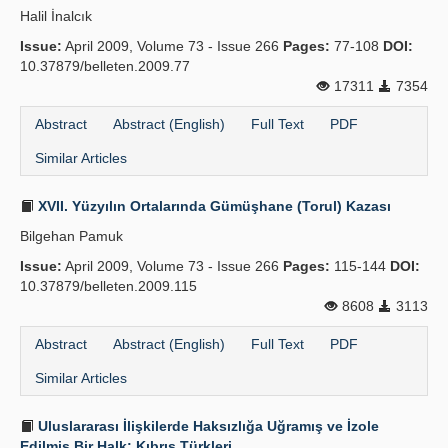
Halil İnalcık
Publication Policies
Issue:
April 2009, Volume 73 - Issue 266
Pages:
77-108
DOI:
10.37879/belleten.2009.77
Guidelines
17311
7354
Contact Us
Abstract
Abstract (English)
Full Text
PDF
Similar Articles
XVII. Yüzyılın Ortalarında Gümüşhane (Torul) Kazası
Bilgehan Pamuk
Issue:
April 2009, Volume 73 - Issue 266
Pages:
115-144
DOI:
10.37879/belleten.2009.115
8608
3113
Abstract
Abstract (English)
Full Text
PDF
Similar Articles
Uluslararası İlişkilerde Haksızlığa Uğramış ve İzole
Edilmiş Bir Halk: Kıbrıs Türkleri