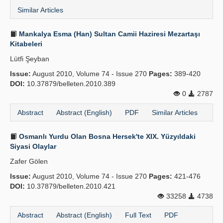
Similar Articles
Mankalya Esma (Han) Sultan Camii Haziresi Mezartaşı
Kitabeleri
Lütfi Şeyban
Issue:
August 2010, Volume 74 - Issue 270
Pages:
389-420
DOI:
10.37879/belleten.2010.389
0
2787
Abstract
Abstract (English)
PDF
Similar Articles
Osmanlı Yurdu Olan Bosna Hersek'te XIX. Yüzyıldaki
Siyasi Olaylar
Zafer Gölen
Issue:
August 2010, Volume 74 - Issue 270
Pages:
421-476
DOI:
10.37879/belleten.2010.421
33258
4738
Abstract
Abstract (English)
Full Text
PDF