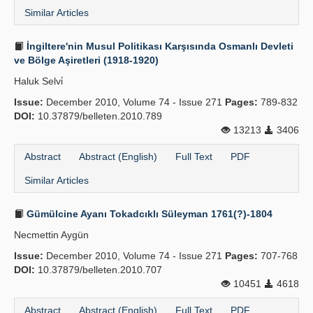
Similar Articles
İngiltere'nin Musul Politikası Karşısında Osmanlı Devleti
ve Bölge Aşiretleri (1918-1920)
Haluk Selvi̇
Issue:
December 2010, Volume 74 - Issue 271
Pages:
789-832
DOI:
10.37879/belleten.2010.789
13213
3406
Abstract
Abstract (English)
Full Text
PDF
Similar Articles
Gümülcine Ayanı Tokadcıklı Süleyman 1761(?)-1804
Necmettin Aygün
Issue:
December 2010, Volume 74 - Issue 271
Pages:
707-768
DOI:
10.37879/belleten.2010.707
10451
4618
Abstract
Abstract (English)
Full Text
PDF