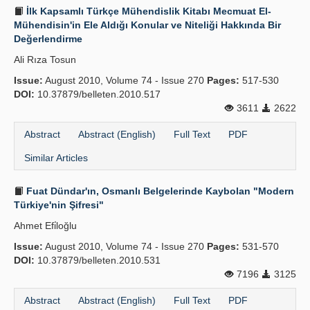
İlk Kapsamlı Türkçe Mühendislik Kitabı Mecmuat El-
Mühendisin'in Ele Aldığı Konular ve Niteliği Hakkında Bir
Değerlendirme
Ali Rıza Tosun
Issue:
August 2010, Volume 74 - Issue 270
Pages:
517-530
DOI:
10.37879/belleten.2010.517
3611
2622
Abstract
Abstract (English)
Full Text
PDF
Similar Articles
Fuat Dündar'ın, Osmanlı Belgelerinde Kaybolan "Modern
Türkiye'nin Şifresi"
Ahmet Efi̇loğlu
Issue:
August 2010, Volume 74 - Issue 270
Pages:
531-570
DOI:
10.37879/belleten.2010.531
7196
3125
Abstract
Abstract (English)
Full Text
PDF