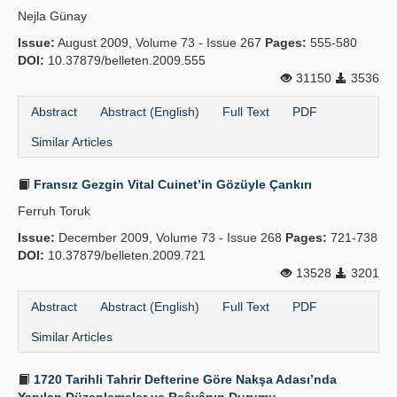
Nejla Günay
Issue:
August 2009, Volume 73 - Issue 267
Pages:
555-580
DOI:
10.37879/belleten.2009.555
31150
3536
Abstract
Abstract (English)
Full Text
PDF
Similar Articles
Fransız Gezgin Vital Cuinet’in Gözüyle Çankırı
Ferruh Toruk
Issue:
December 2009, Volume 73 - Issue 268
Pages:
721-738
DOI:
10.37879/belleten.2009.721
13528
3201
Abstract
Abstract (English)
Full Text
PDF
Similar Articles
1720 Tarihli Tahrir Defterine Göre Nakşa Adası’nda