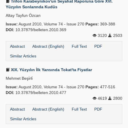
Trifon Karabeynikov'un Seyahat Raporuna Göre XVI.
Yüzyılın Sonlarında Kudüs
Altay Tayfun Özcan
Issue:
August 2010, Volume 74 - Issue 270
Pages:
369-388
DOI:
10.37879/belleten.2010.369
3120
2503
Abstract
Abstract (English)
Full Text
PDF
Similar Articles
XIX. Yüzyılın İlk Yarısında Tokat'ta Fiyatlar
Mehmet Beşi̇rli̇
Issue:
August 2010, Volume 74 - Issue 270
Pages:
477-516
DOI:
10.37879/belleten.2010.477
4619
2800
Abstract
Abstract (English)
Full Text
PDF
Similar Articles