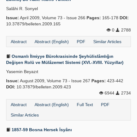
Salâhi R. Sonyel
Issue:
April 2009, Volume 73 - Issue 266
Pages:
165-178
DOI:
10.37879/belleten.2009.165
0
2788
Abstract
Abstract (English)
PDF
Similar Articles
Osmanlı İlmiyye Bürokrasisinde Şeyhülislâmlığın
Değişen Rolü ve Mülâzemet Sistemi (XVI.-XVIII. Yüzyıllar)
Yasemin Beyazıt
Issue:
August 2009, Volume 73 - Issue 267
Pages:
423-442
DOI:
10.37879/belleten.2009.423
6944
2734
Abstract
Abstract (English)
Full Text
PDF
Similar Articles
1857-59 Bosna Hersek İsyânı