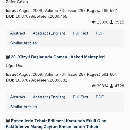
Zafer Gölen
Issue:
August 2009, Volume 73 - Issue 267
Pages:
465-522
DOI:
10.37879/belleten.2009.465
13390
3915
Abstract
Abstract (English)
Full Text
PDF
Similar Articles
20. Yüzyıl Başlarında Osmanlı Askerî Mektepleri
Uğur Ünal
Issue:
August 2009, Volume 73 - Issue 267
Pages:
581-604
DOI:
10.37879/belleten.2009.581
39334
4728
Abstract
Abstract (English)
Full Text
PDF
Similar Articles
Ermenilerin Tehcir Edilmesi Kararında Etkili Olan
Faktörler ve Maraş-Zeytun Ermenilerinin Tehciri