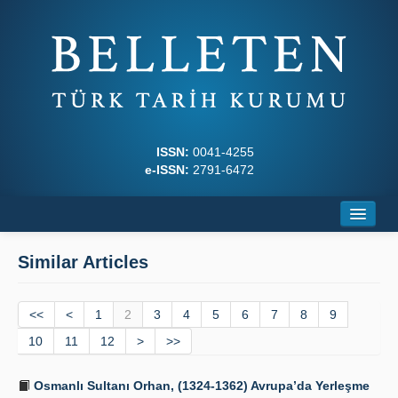
ISSN:
0041-4255
e-ISSN:
2791-6472
Home
Similar Articles
About
<<
Journal Boards
<
1
2
3
4
5
6
7
8
9
10
11
12
>
>>
Writing Rules
Osmanlı Sultanı Orhan, (1324-1362) Avrupa’da Yerleşme
Principles