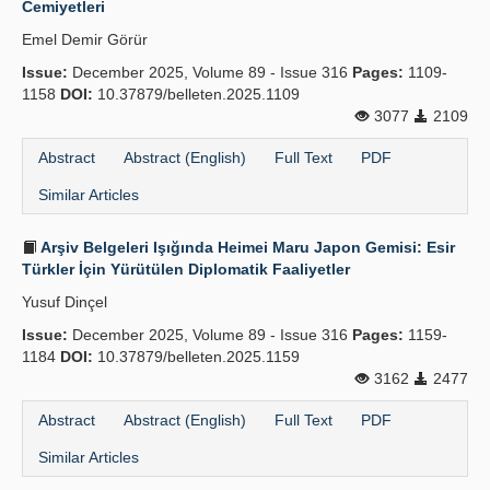
Cemiyetleri
Publication Policies
Emel Demir Görür
Issue:
Guidelines
December 2025, Volume 89 - Issue 316
Pages:
1109-
1158
DOI:
10.37879/belleten.2025.1109
Contact Us
3077
2109
Abstract
Abstract (English)
Full Text
PDF
Similar Articles
Arşiv Belgeleri Işığında Heimei Maru Japon Gemisi: Esir
Türkler İçin Yürütülen Diplomatik Faaliyetler
Yusuf Dinçel
Issue:
December 2025, Volume 89 - Issue 316
Pages:
1159-
1184
DOI:
10.37879/belleten.2025.1159
3162
2477
Abstract
Abstract (English)
Full Text
PDF
Similar Articles