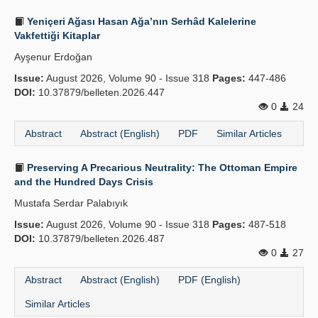
Yeniçeri Ağası Hasan Ağa’nın Serhâd Kalelerine
Vakfettiği Kitaplar
Ayşenur Erdoğan
Issue:
August 2026, Volume 90 - Issue 318
Pages:
447-486
DOI:
10.37879/belleten.2026.447
0
24
Abstract
Abstract (English)
PDF
Similar Articles
Preserving A Precarious Neutrality: The Ottoman Empire
and the Hundred Days Crisis
Mustafa Serdar Palabıyık
Issue:
August 2026, Volume 90 - Issue 318
Pages:
487-518
DOI:
10.37879/belleten.2026.487
0
27
Abstract
Abstract (English)
PDF (English)
Similar Articles