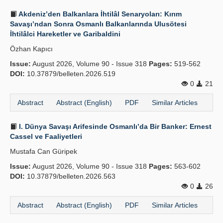
Akdeniz’den Balkanlara İhtilâl Senaryoları: Kırım
Savaşı’ndan Sonra Osmanlı Balkanlarında Ulusötesi
İhtilâlci Hareketler ve Garibaldini
Özhan Kapıcı
Issue:
August 2026, Volume 90 - Issue 318
Pages:
519-562
DOI:
10.37879/belleten.2026.519
0
21
Abstract
Abstract (English)
PDF
Similar Articles
I. Dünya Savaşı Arifesinde Osmanlı’da Bir Banker: Ernest
Cassel ve Faaliyetleri
Mustafa Can Güripek
Issue:
August 2026, Volume 90 - Issue 318
Pages:
563-602
DOI:
10.37879/belleten.2026.563
0
26
Abstract
Abstract (English)
PDF
Similar Articles